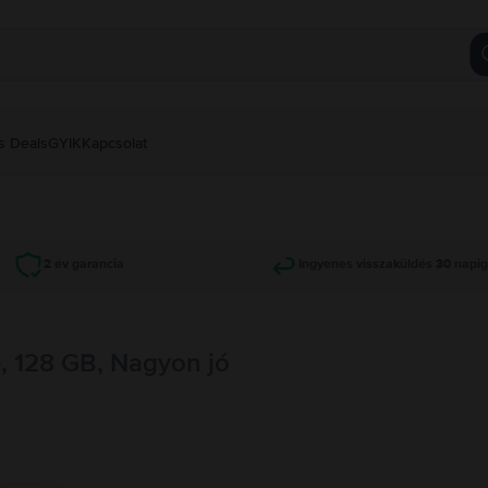
s Deals
GYIK
Kapcsolat
2 év garancia
Ingyenes visszaküldés 30 napi
, 128 GB, Nagyon jó