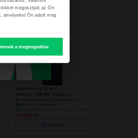
einkkel megosztjuk az Ön
l, amelyeket Ön adott meg
ennek a megengedése
Apple iPhone 13 mini
Midnight, 128 GB, Nagyon jó
Becsült kiszállítás:
1-3 munkanap
0% THM, 3 részletben
900
Megtakarítás az újhoz képest: 87.210 Ft
91.990 Ft
Kosárba