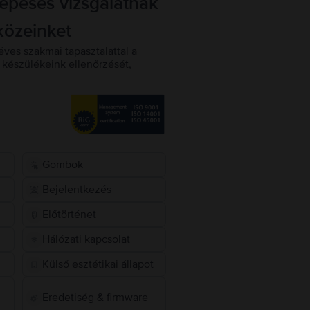
lépéses vizsgálatnak
közeinket
éves szakmai tapasztalattal a
készülékeink ellenőrzését,
Gombok
Bejelentkezés
Előtörténet
Hálózati kapcsolat
Külső esztétikai állapot
Eredetiség & firmware