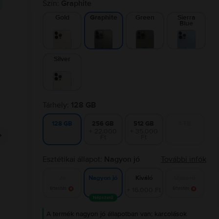
Szín:
Graphite
Gold
Green
Sierra
Graphite
Blue
Silver
Tárhely:
128 GB
256 GB
512 GB
1 TB
128 GB
+ 22.000
+ 35.000
Ft
Ft
Esztétikai állapot:
Nagyon jó
További infók
Jó
Kiváló
Újszerű
Nagyon jó
Értesítés
+ 16.000 Ft
Értesítés
Népszerű
A termék nagyon jó állapotban van; karcolások