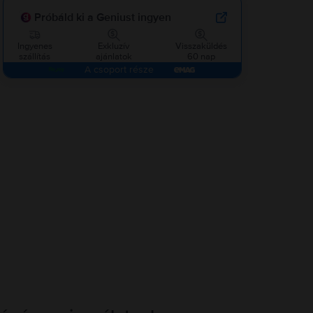
Próbáld ki a Geniust ingyen
Ingyenes
Exkluzív
Visszaküldés
szállítás
ajánlatok
60 nap
A csoport része