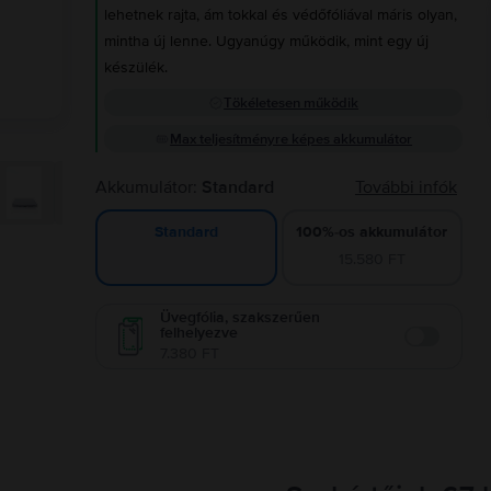
lehetnek rajta, ám tokkal és védőfóliával máris olyan,
mintha új lenne. Ugyanúgy működik, mint egy új
készülék.
Tökéletesen működik
Max teljesítményre képes akkumulátor
Akkumulátor:
Standard
További infók
100%-os akkumulátor
Standard
15.580 FT
Üvegfólia, szakszerűen
felhelyezve
Enable
7.380 FT