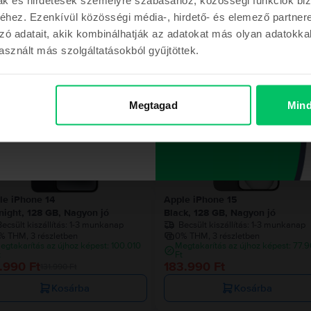
hez. Ezenkívül közösségi média-, hirdető- és elemező partner
zó adatait, akik kombinálhatják az adatokat más olyan adatokka
Hasonló termékek
sznált más szolgáltatásokból gyűjtöttek.
m a kupont
Megtagad
Mind
000 Ft
ont a megrendelésemhez
le iPhone 14
Apple iPhone 15
night, 128 GB, Nagyon jó
Black, 128 GB, Nagyon jó
ecsült kiszállítás:
1-3 munkanap
Becsült kiszállítás:
1-3 munkanap
% THM, 3 részletben
0% THM, 3 részletben
egtakarítás az újhoz képest: 100.010
Megtakarítás az újhoz képest: 77.
t
Ft
.990 Ft
183.990 Ft
131.990 Ft
Kosárba
Kosárba