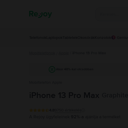
Telefonok
Laptopok
Tabletek
Okosórák
Konzolok
Geniu
Mobiltelefonok
Apple
/
iPhone 13 Pro Max
/
Akár 40%-kal olcsóbban
Mobiltelefon Apple
iPhone 13 Pro Max
Graphite
4.8
9750
értékelés
A Rejoy ügyfeleinek
92%-a
ajánlja a terméket