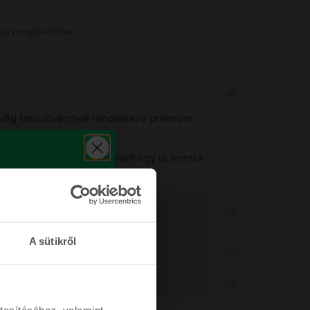
ista megtekintése
pedig tanúsítvánnyal rendelkező prémium
 működést biztosítsuk, mint egy új termék
működést.
A sütikről
tosításához, valamint