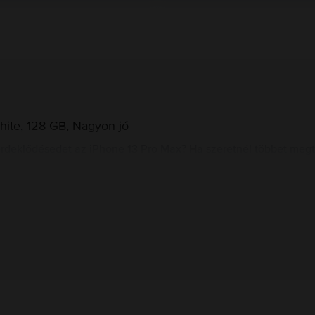
hite, 128 GB, Nagyon jó
érdeklődésedet az iPhone 13 Pro Max? Ha szeretnél többet megtu
indent nyújt ez a telefon és miért lesz olyan különleges élmény
gszerezhetsz erről a telefonról, amelyek segítségével könnyed
em ismered ezt a modellt jobb, ha felkészülsz, hogy az Apple
e csodálatos érzés lesz a kezedben tartani ezt a prémium kategó
világot csak szeretni lehet.
Gyártói információk
ontású kamerák és a rendkívüli gyorsaság csak néhány azok köz
pple csúcsmodellje a maximalista felhasználók igényeit is kielé