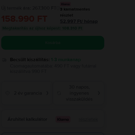
Új termék ára: 267.300 FT
3
kamatmentes
részlet
158.990 FT
52.997
Ft
/
hónap
Megtakarítás az újhoz képest
:
108.310 Ft
Kosárba
Becsült kiszállítás:
1-3 munkanap
Csomagautomatába
:
490 FT
vagy
futárral
kiszállítva
990 FT
30 napos,
2 év garancia
ingyenes
❯
❯
visszaküldés
Áruhitel kalkulátor
részletek