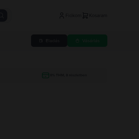
Fiókom
Kosaram
Eladás
Vásárlás
g
0% THM, 3 részletben