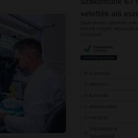
Szakértőink 67 
vetették alá esz
Saját szerviz laborban sok 
hátunk mögött végezzük a 
felújítását.
Képernyő
Mikrofon
Kamerák
Akkumulátor
Hangzás
Érintkezett-e
folyadékkal