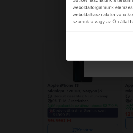
weboldalforgalmunk elemzésé
weboldalhasználatra vonatko
számukra vagy az Ön által ha
Kére
- 10.
Nem kérem a kup
Apple iPhone 13
App
Midnight, 128 GB, Nagyon jó
Mid
Becsült kiszállítás:
1-3 munkanap
B
0% THM, 3 részletben
0
M
Megtakarítás az újhoz képest: 88.710 Ft
F
Kedvezőbb ár a Genius-szal:
121
91.990 Ft
99.990 Ft
Kosárba