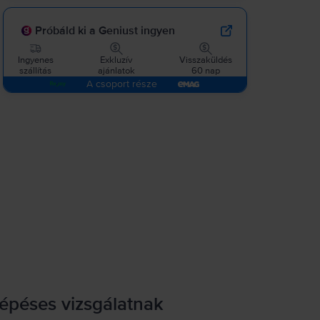
Próbáld ki a Geniust ingyen
Ingyenes
Exkluzív
Visszaküldés
szállítás
ajánlatok
60 nap
A csoport része
lépéses vizsgálatnak