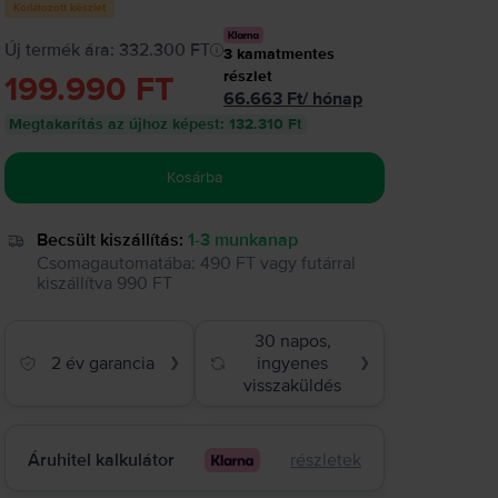
Korlátozott készlet
Új termék ára: 332.300 FT
3
kamatmentes
részlet
199.990 FT
66.663
Ft
/
hónap
Megtakarítás az újhoz képest
:
132.310 Ft
Kosárba
Becsült kiszállítás:
1-3 munkanap
Csomagautomatába
:
490 FT
vagy
futárral
kiszállítva
990 FT
30 napos,
2 év garancia
ingyenes
❯
❯
visszaküldés
Áruhitel kalkulátor
részletek