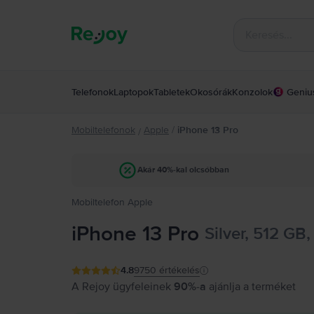
Telefonok
Laptopok
Tabletek
Okosórák
Konzolok
Geniu
Mobiltelefonok
Apple
/
iPhone 13 Pro
/
Akár 40%-kal olcsóbban
Mobiltelefon Apple
iPhone 13 Pro
Silver, 512 GB,
4.8
9750
értékelés
A Rejoy ügyfeleinek
90%-a
ajánlja a terméket