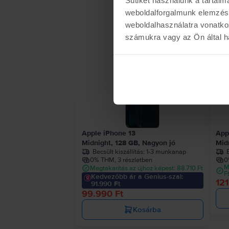
weboldalforgalmunk elemzésé
weboldalhasználatra vonatko
számukra vagy az Ön által ha
- 10.
Apple iPhone 13
App
Midnight, 128 GB, Nagyon jó
Mid
Becsült kiszállítás:
1-3 munkanap
B
0% THM, 3 részletben
0
M
Megtakarítás az újhoz képest: 88.710 Ft
F
Kedvezőbb ár a Genius-szal:
121
91.990 Ft
99.990 Ft
Kosárba