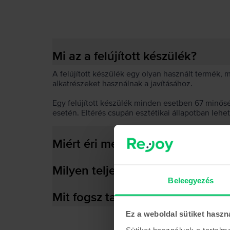
Mi az a felújított készülék?
A felújított készülék egy olyan használt termék,
alkatrészeket használnak a javításához.
Egy felújított készülék minden esetben 67 minős
esetén. Eltérés csupán esztétikai állapotban lehe
Miért éri meg felújított készülék
Milyen teljesítményre képes az
Beleegyezés
Mit fogsz találni a dobozban?
Ez a weboldal sütiket haszn
Sütiket használunk a tartal