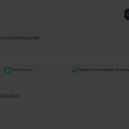
s Deals
GYIK
Kapcsolat
2 év garancia
Ingyenes visszaküldés 30 napi
 Kiváló