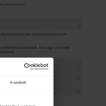
ista megtekintése
pedig tanúsítvánnyal rendelkező prémium
 működést biztosítsuk, mint egy új termék
működést.
A sütikről
tosításához, valamint