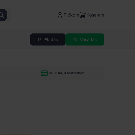
Fiókom
Kosaram
Eladás
Vásárlás
g
0% THM, 3 részletben