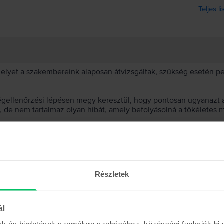
Teljes l
 melyet a szakembereink alaposan átvizsgáltak, szükség esetén 
égellenőrzési lépésen megy keresztül, hogy pontosan ugyanazt a
t, de nem tartalmaz olyan hibát, amely befolyásolná a tökéletes 
et választanod?
 akkumulátor?
Részletek
ál
mak és hirdetések személyre szabásához, közösségi funkciók biz