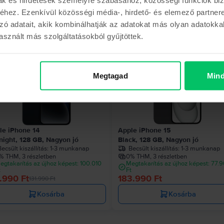
hez. Ezenkívül közösségi média-, hirdető- és elemező partner
Hasonló termékek
zó adatait, akik kombinálhatják az adatokat más olyan adatokka
sznált más szolgáltatásokból gyűjtöttek.
000 Ft
Megtagad
Mind
le iPhone 14
Apple iPhone 15
night, 128 GB, Nagyon jó
Black, 128 GB, Nagyon jó
ecsült kiszállítás:
1-3 munkanap
Becsült kiszállítás:
1-3 munkanap
% THM, 3 részletben
0% THM, 3 részletben
egtakarítás az újhoz képest: 100.010
Megtakarítás az újhoz képest: 77.
t
Ft
.990 Ft
183.990 Ft
131.990 Ft
Kosárba
Kosárba