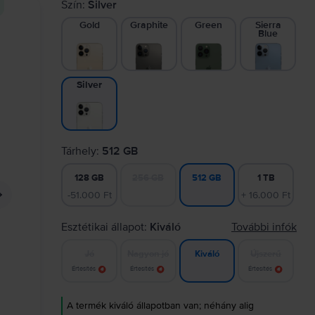
Szín:
Silver
Gold
Graphite
Green
Sierra
Blue
Silver
Tárhely:
512 GB
128 GB
256 GB
1 TB
512 GB
-51.000 Ft
+ 16.000 Ft
Esztétikai állapot:
Kiváló
További infók
Jó
Nagyon jó
Újszerű
Kiváló
Értesítés
Értesítés
Értesítés
A termék kiváló állapotban van; néhány alig