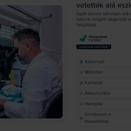
vetették alá esz
Saját szerviz laborban sok 
hátunk mögött végezzük a 
felújítását.
Képernyő
Mikrofon
Kamerák
Akkumulátor
Hangzás
Érintkezett-e
folyadékkal