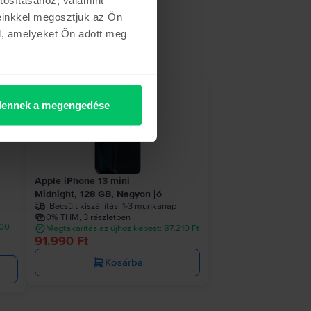
einkkel megosztjuk az Ön
l, amelyeket Ön adott meg
ennek a megengedése
Apple iPhone 13 mini
Midnight, 128 GB, Nagyon jó
Becsült kiszállítás:
1-3 munkanap
0% THM, 3 részletben
900
Megtakarítás az újhoz képest: 87.210 Ft
91.990 Ft
Kosárba