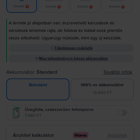
Jó
Értesítés
Értesítés
Értesítés
Értesítés
A termék jó állapotban van; észrevehető karcolások és
sérülések lehetnek rajta, de fóliával és tokkal ezek jelentős
része elfedhető. Ugyanúgy működik, mint egy új készülék.
Tökéletesen működik
Max teljesítményre képes akkumulátor
Akkumulátor:
Standard
További infók
100%-os akkumulátor
Standard
13.940 FT
Üvegfólia, szakszerűen felhelyezve
7.380 FT
Enable
Áruhitel kalkulátor
részletek