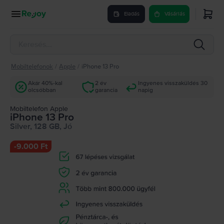
Eladás
Vásárlás
Mobiltelefonok
/
Apple
/
iPhone 13 Pro
Akár 40%-kal
2 év
Ingyenes visszaküldés 30
olcsóbban
garancia
napig
Mobiltelefon Apple
iPhone 13 Pro
Silver, 128 GB, Jó
-
9.000 Ft