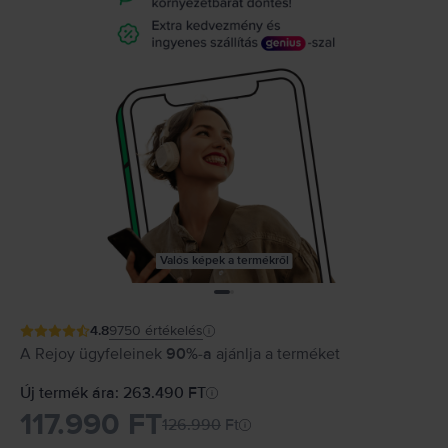
Valós képek a termékről
4.8
9750
értékelés
A Rejoy ügyfeleinek
90%-a
ajánlja a terméket
Új termék ára: 263.490 FT
117.990 FT
126.990
Ft