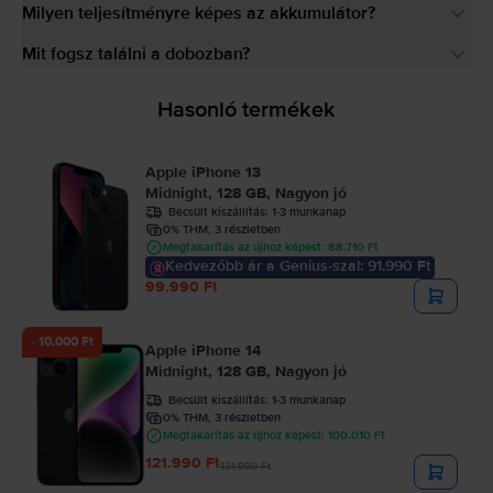
Milyen teljesítményre képes az akkumulátor?
Mit fogsz találni a dobozban?
Hasonló termékek
Apple iPhone 13
Midnight, 128 GB, Nagyon jó
Becsült kiszállítás:
1-3 munkanap
0% THM, 3 részletben
Megtakarítás az újhoz képest: 88.710 Ft
Kedvezőbb ár a Genius-szal: 91.990 Ft
99.990 Ft
- 10.000 Ft
Apple iPhone 14
Midnight, 128 GB, Nagyon jó
Becsült kiszállítás:
1-3 munkanap
0% THM, 3 részletben
Megtakarítás az újhoz képest: 100.010 Ft
121.990 Ft
131.990 Ft