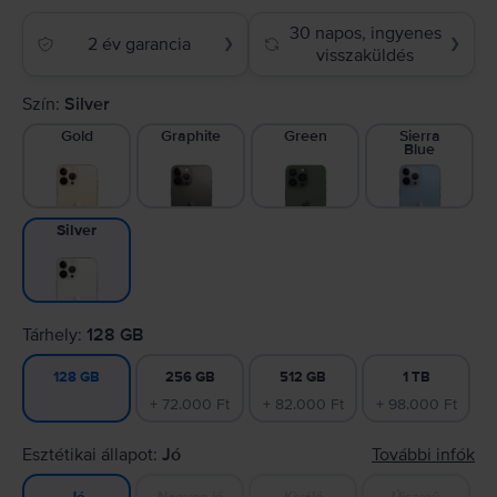
30 napos, ingyenes
2 év garancia
❯
❯
visszaküldés
Szín:
Silver
Gold
Graphite
Green
Sierra
Blue
Silver
Tárhely:
128 GB
256 GB
512 GB
1 TB
128 GB
+ 72.000 Ft
+ 82.000 Ft
+ 98.000 Ft
Esztétikai állapot:
Jó
További infók
Nagyon jó
Kiváló
Újszerű