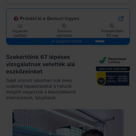
Próbáld ki a Geniust ingyen
Ingyenes
Exkluzív
Visszaküldés
szállítás
ajánlatok
60 nap
A csoport része
Szakértőink 67 lépéses
vizsgálatnak vetették alá
eszközeinket
Saját szerviz laborban sok éves
szakmai tapasztalattal a hátunk
mögött végezzük a készülékeink
ellenőrzését, felújítását.