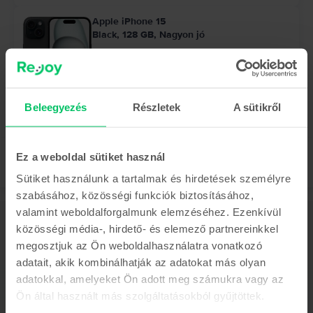
Apple iPhone 15
Black, 128 GB, Nagyon jó
Becsült kiszállítás:
1-3 munkanap
0% THM, 3 részletben
Megtakarítás az újhoz képest: 77.900 Ft
183.990 Ft
Beleegyezés
Részletek
A sütikről
Ez a weboldal sütiket használ
Sütiket használunk a tartalmak és hirdetések személyre
szabásához, közösségi funkciók biztosításához,
valamint weboldalforgalmunk elemzéséhez. Ezenkívül
Leírás
közösségi média-, hirdető- és elemező partnereinkkel
Mobiltelefon Apple iPhone 13 Pro, Silver, 128 GB, Jó
megosztjuk az Ön weboldalhasználatra vonatkozó
Tetszenek az iPhone telefonok és felkeltette az érdeklődésedet az iPhone
adatait, akik kombinálhatják az adatokat más olyan
13 Pro? Ha szeretnél többet megtudni erről a nemrég piacra dobott
adatokkal, amelyeket Ön adott meg számukra vagy az
modellről, a legjobb helyen jársz! Összegyűjtöttük, hogy mi mindent nyújt
ez a telefon és miért lesz olyan különleges élmény amikor a kezedben
Ön által használt más szolgáltatásokból gyűjtöttek.
tarthatod.