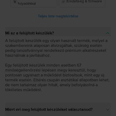
Eredetiség & firmware
folyadékkal
Teljes lista megtekintése
Mi az a felújított készülék?
A felújított készülék egy olyan használt termék, melyet a
szakembereink alaposan átvizsgáltak, szükség esetén
pedig tanúsítvánnyal rendelkező prémium alkatrészeket
használnak a javításához.
Egy felújított készülék minden esetben 67
minőségellenőrzési lépésen megy keresztül, hogy
pontosan ugyanazt a működést biztosítsuk, mint egy új
termék esetén. Eltérés csupán esztétikai állapotban lehet,
de nem tartalmaz olyan hibát, amely befolyásolná a
tökéletes működést.
Miért éri meg felújított készüléket választanod?