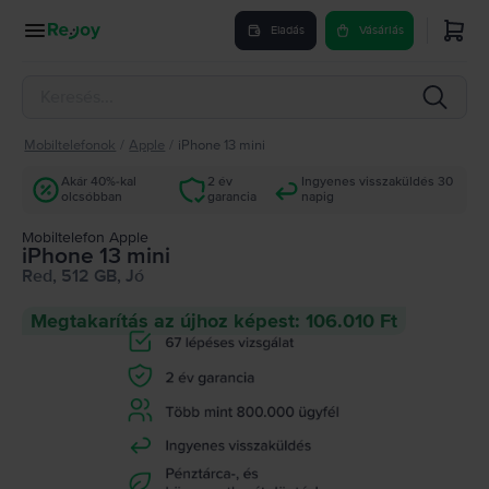
Eladás
Vásárlás
Mobiltelefonok
/
Apple
/
iPhone 13 mini
Akár 40%-kal
2 év
Ingyenes visszaküldés 30
olcsóbban
garancia
napig
Mobiltelefon Apple
iPhone 13 mini
Red, 512 GB, Jó
Megtakarítás az újhoz képest: 106.010 Ft