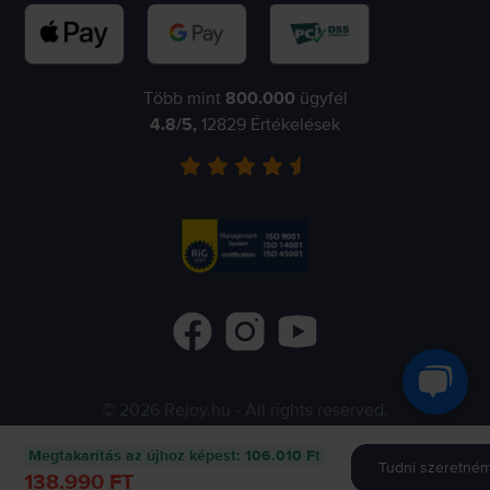
Több mint
800.000
ügyfél
4.8
/5,
12829
Értékelések
©
2026
Rejoy.hu
- All rights reserved.
Flip.ro
Flip.gr
Flip.bg
Megtakarítás az újhoz képest
:
106.010 Ft
Tudni szeretném 
138.990 FT