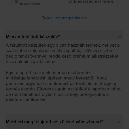
Eredetiség & firmware
folyadékkal
Teljes lista megtekintése
Mi az a felújított készülék?
A felújított készülék egy olyan használt termék, melyet a
szakembereink alaposan átvizsgáltak, szükség esetén
pedig tanúsítvánnyal rendelkező prémium alkatrészeket
használnak a javításához.
Egy felújított készülék minden esetben 67
minőségellenőrzési lépésen megy keresztül, hogy
pontosan ugyanazt a működést biztosítsuk, mint egy új
termék esetén. Eltérés csupán esztétikai állapotban lehet,
de nem tartalmaz olyan hibát, amely befolyásolná a
tökéletes működést.
Miért éri meg felújított készüléket választanod?