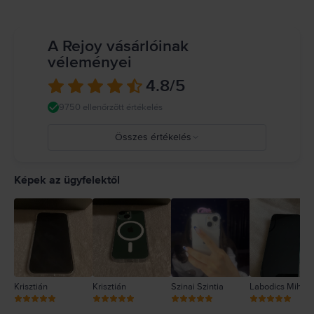
veszélyes helyzeteket okozhat (például ne hallgass zenét fejhallgatóval
kerékpározás közben, és ne írj üzenetet vezetés közben). Tartsd be a mobil
eszközök vagy fejhallgatók használatát tiltó vagy korlátozó szabályokat.
A Rejoy vásárlóinak
Sérült kábelek vagy adapterek használata, illetve töltés nedvesség
véleményei
jelenlétében tüzet, áramütést, személyi sérülést vagy az iPhone, illetve
más tulajdon károsodását okozhatja. Részletes információ:
4.8
/5
https://support.apple.com/ro-ro/guide/iphone/iph301fc905/ios
9750 ellenőrzött értékelés
Összes értékelés
5
4
Képek az ügyfelektől
3
2
1
Krisztián
Krisztián
Szinai Szintia
Labodics Mihály