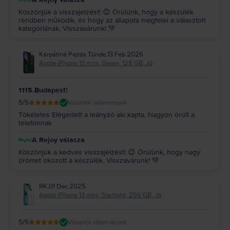
Köszönjük a visszajelzést! 😊 Örülünk, hogy a készülék
rendben működik, és hogy az állapota megfelel a választott
kategóriának. Visszavárunk! 💚
Kárpátiné Pajtás Tünde
,
13 Feb 2026
Apple iPhone 13 mini, Green, 128 GB, Jó
1115.Budapest!
5
/5
Vásárlói vélemények
Tökéletes Elégedett a leányzó aki kapta. Nagyon örúlt a
telefonnak
A Rejoy válasza
Köszönjük a kedves visszajelzést! 😊 Örülünk, hogy nagy
örömet okozott a készülék. Visszavárunk! 💚
RK
,
01 Dec 2025
Apple iPhone 13 mini, Starlight, 256 GB, Jó
5
/5
Vásárlói vélemények