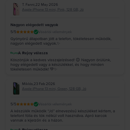
T. Fanni
,
22 May 2026
Apple iPhone 13 mini, Pink, 128 GB, Jó
Nagyon elégedett vagyok
5
/5
Vásárlói vélemények
Gyönyörű állapotban jött a telefon, tökéletesen működik,
nagyon elégedett vagyok.✨
A Rejoy válasza
Köszönjük a kedves visszajelzésed! 😊 Nagyon örülünk,
hogy elégedett vagy a készülékkel, és hogy minden
tökéletesen működik! 💚✨
Miklós
,
23 Feb 2026
Apple iPhone 13 mini, Green, 128 GB, Jó
5
/5
Vásárlói vélemények
A készülék működik “Jó” elnevezésű készüléket kértem, a
telefont fólia és tök nélkül volt használva. Apró karcok
vannak a kijelzőn és a házon.
A Rejoy válasza