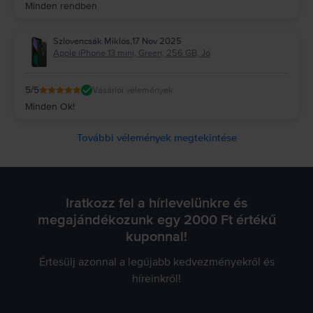
Minden rendben
Szlovencsák Miklós
,
17 Nov 2025
Apple iPhone 13 mini, Green, 256 GB, Jó
5
/5
Vásárlói vélemények
Minden Ok!
További vélemények megtekintése
Iratkozz fel a hírlevelünkre és
megajándékozunk egy 2000 Ft értékű
kuponnal!
Értesülj azonnal a legújabb kedvezményekről és
híreinkről!