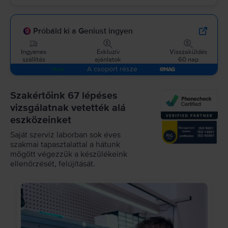
Próbáld ki a Geniust ingyen
Ingyenes
Exkluzív
Visszaküldés
szállítás
ajánlatok
60 nap
A csoport része
Szakértőink 67 lépéses
vizsgálatnak vetették alá
eszközeinket
Saját szerviz laborban sok éves
szakmai tapasztalattal a hátunk
mögött végezzük a készülékeink
ellenőrzését, felújítását.