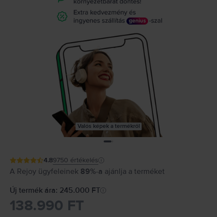
Valós képek a termékről
4.8
9750
értékelés
A Rejoy ügyfeleinek
89%-a
ajánlja a terméket
Új termék ára: 245.000 FT
138.990 FT