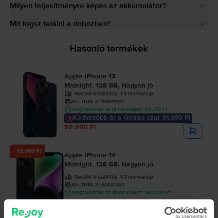
Milyen teljesítményre képes az akkumulátor?
Mit fogsz találni a dobozban?
Hasonló termékek
Apple iPhone 13
Midnight, 128 GB, Nagyon jó
Becsült kiszállítás:
1-3 munkanap
0% THM, 3 részletben
Megtakarítás az újhoz képest: 88.710 Ft
Kedvezőbb ár a Genius-szal: 91.990 Ft
99.990 Ft
- 10.000 Ft
Apple iPhone 14
Midnight, 128 GB, Nagyon jó
Becsült kiszállítás:
1-3 munkanap
0% THM, 3 részletben
Megtakarítás az újhoz képest: 100.010 Ft
121.990 Ft
131.990 Ft