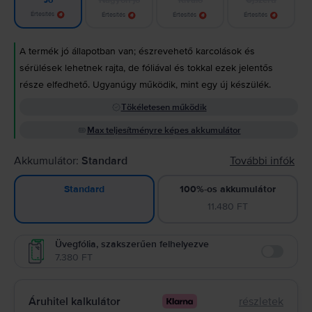
Jó
Értesítés
Értesítés
Értesítés
Értesítés
A termék jó állapotban van; észrevehető karcolások és
sérülések lehetnek rajta, de fóliával és tokkal ezek jelentős
része elfedhető. Ugyanúgy működik, mint egy új készülék.
Tökéletesen működik
Max teljesítményre képes akkumulátor
Akkumulátor:
Standard
További infók
100%-os akkumulátor
Standard
11.480 FT
Üvegfólia, szakszerűen felhelyezve
7.380 FT
Enable
Áruhitel kalkulátor
részletek