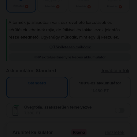
Jó
Értesítés
Értesítés
Értesítés
Értesítés
A termék jó állapotban van; észrevehető karcolások és
sérülések lehetnek rajta, de fóliával és tokkal ezek jelentős
része elfedhető. Ugyanúgy működik, mint egy új készülék.
Tökéletesen működik
Max teljesítményre képes akkumulátor
Akkumulátor:
Standard
További infók
100%-os akkumulátor
Standard
11.480 FT
Üvegfólia, szakszerűen felhelyezve
7.380 FT
Enable
Áruhitel kalkulátor
részletek