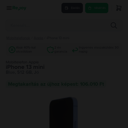
Eladás
Vásárlás
Mobiltelefonok
/
Apple
/
iPhone 13 mini
Akár 40%-kal
2 év
Ingyenes visszaküldés 30
olcsóbban
garancia
napig
Mobiltelefon Apple
iPhone 13 mini
Blue, 512 GB, Jó
Megtakarítás az újhoz képest: 106.010 Ft