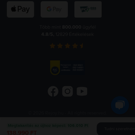
Több mint
800.000
ügyfél
4.8
/5,
12829
Értékelések
©
2026
Rejoy.hu
- All rights reserved.
Flip.ro
Flip.gr
Flip.bg
Megtakarítás az újhoz képest
:
106.010 Ft
Tudni szeretném 
138.990 FT