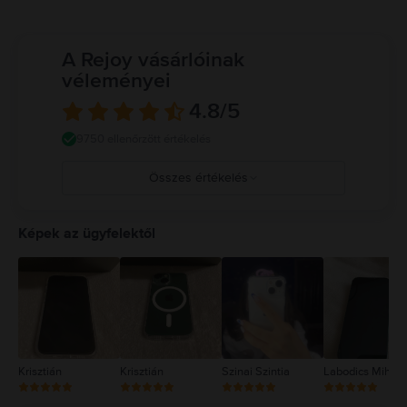
veszélyes helyzeteket okozhat (például ne hallgass zenét fejhallgatóval
kerékpározás közben, és ne írj üzenetet vezetés közben). Tartsd be a mobil
eszközök vagy fejhallgatók használatát tiltó vagy korlátozó szabályokat.
A Rejoy vásárlóinak
Sérült kábelek vagy adapterek használata, illetve töltés nedvesség
véleményei
jelenlétében tüzet, áramütést, személyi sérülést vagy az iPhone, illetve
más tulajdon károsodását okozhatja. Részletes információ:
4.8
/5
https://support.apple.com/ro-ro/guide/iphone/iph301fc905/ios
9750 ellenőrzött értékelés
Összes értékelés
5
4
Képek az ügyfelektől
3
2
1
Krisztián
Krisztián
Szinai Szintia
Labodics Mihály