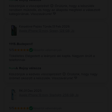
Köszönjük a visszajelzést! 😊 Örülünk, hogy a készülék
rendben működik, és hogy az állapota megfelel a választott
kategóriának. Visszavárunk! 💚
Kárpátiné Pajtás Tünde
,
13 Feb 2026
Apple iPhone 13 mini, Green, 128 GB, Jó
1115.Budapest!
5
/5
Vásárlói vélemények
Tökéletes Elégedett a leányzó aki kapta. Nagyon örúlt a
telefonnak
A Rejoy válasza
Köszönjük a kedves visszajelzést! 😊 Örülünk, hogy nagy
örömet okozott a készülék. Visszavárunk! 💚
RK
,
01 Dec 2025
Apple iPhone 13 mini, Starlight, 256 GB, Jó
5
/5
Vásárlói vélemények