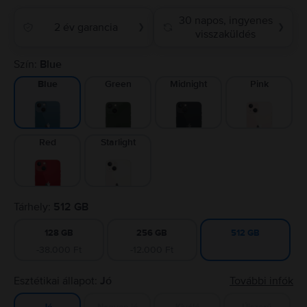
30 napos, ingyenes
2 év garancia
❯
❯
visszaküldés
Szín:
Blue
Green
Midnight
Pink
Blue
Red
Starlight
Tárhely:
512 GB
128 GB
256 GB
512 GB
-38.000 Ft
-12.000 Ft
Esztétikai állapot:
Jó
További infók
Nagyon jó
Kiváló
Újszerű