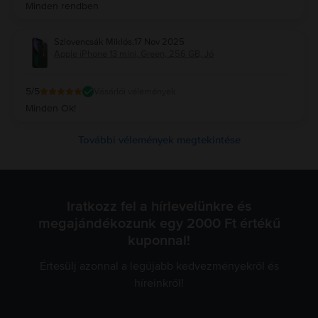
Minden rendben
Szlovencsák Miklós
,
17 Nov 2025
Apple iPhone 13 mini, Green, 256 GB, Jó
5
/5
Vásárlói vélemények
Minden Ok!
További vélemények megtekintése
Iratkozz fel a hírlevelünkre és
megajándékozunk egy 2000 Ft értékű
kuponnal!
Értesülj azonnal a legújabb kedvezményekről és
híreinkről!