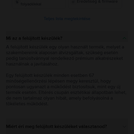
Eredetiség & firmware
folyadékkal
Teljes lista megtekintése
Mi az a felújított készülék?
A felújított készülék egy olyan használt termék, melyet a
szakembereink alaposan átvizsgáltak, szükség esetén
pedig tanúsítvánnyal rendelkező prémium alkatrészeket
használnak a javításához.
Egy felújított készülék minden esetben 67
minőségellenőrzési lépésen megy keresztül, hogy
pontosan ugyanazt a működést biztosítsuk, mint egy új
termék esetén. Eltérés csupán esztétikai állapotban lehet,
de nem tartalmaz olyan hibát, amely befolyásolná a
tökéletes működést.
Miért éri meg felújított készüléket választanod?