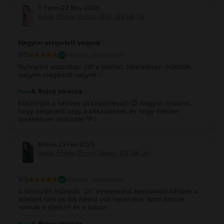
T. Fanni
,
22 May 2026
Apple iPhone 13 mini, Pink, 128 GB, Jó
Nagyon elégedett vagyok
5
/5
Vásárlói vélemények
Gyönyörű állapotban jött a telefon, tökéletesen működik,
nagyon elégedett vagyok.✨
A Rejoy válasza
Köszönjük a kedves visszajelzésed! 😊 Nagyon örülünk,
hogy elégedett vagy a készülékkel, és hogy minden
tökéletesen működik! 💚✨
Miklós
,
23 Feb 2026
Apple iPhone 13 mini, Green, 128 GB, Jó
5
/5
Vásárlói vélemények
A készülék működik “Jó” elnevezésű készüléket kértem, a
telefont fólia és tök nélkül volt használva. Apró karcok
vannak a kijelzőn és a házon.
A Rejoy válasza