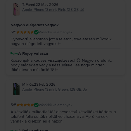
T. Fanni
,
22 May 2026
Apple iPhone 13 mini, Pink, 128 GB, Jó
Nagyon elégedett vagyok
5
/5
Vásárlói vélemények
Gyönyörű állapotban jött a telefon, tökéletesen működik,
nagyon elégedett vagyok.✨
A Rejoy válasza
Köszönjük a kedves visszajelzésed! 😊 Nagyon örülünk,
hogy elégedett vagy a készülékkel, és hogy minden
tökéletesen működik! 💚✨
Miklós
,
23 Feb 2026
Apple iPhone 13 mini, Green, 128 GB, Jó
5
/5
Vásárlói vélemények
A készülék működik “Jó” elnevezésű készüléket kértem, a
telefont fólia és tök nélkül volt használva. Apró karcok
vannak a kijelzőn és a házon.
A Rejoy válasza