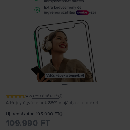
Valós képek a termékről
4.8
9750
értékelés
A Rejoy ügyfeleinek
89%-a
ajánlja a terméket
Új termék ára: 195.000 FT
109.990 FT