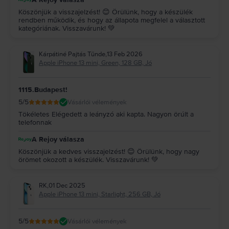
Köszönjük a visszajelzést! 😊 Örülünk, hogy a készülék
rendben működik, és hogy az állapota megfelel a választott
kategóriának. Visszavárunk! 💚
Kárpátiné Pajtás Tünde
,
13 Feb 2026
Apple iPhone 13 mini, Green, 128 GB, Jó
1115.Budapest!
5
/5
Vásárlói vélemények
Tökéletes Elégedett a leányzó aki kapta. Nagyon örúlt a
telefonnak
A Rejoy válasza
Köszönjük a kedves visszajelzést! 😊 Örülünk, hogy nagy
örömet okozott a készülék. Visszavárunk! 💚
RK
,
01 Dec 2025
Apple iPhone 13 mini, Starlight, 256 GB, Jó
5
/5
Vásárlói vélemények