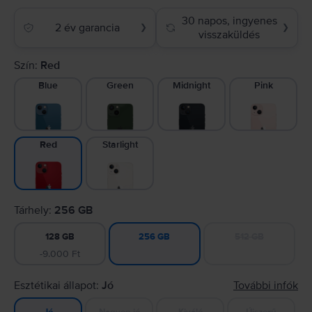
30 napos, ingyenes
2 év garancia
❯
❯
visszaküldés
Szín:
Red
Blue
Green
Midnight
Pink
Starlight
Red
Tárhely:
256 GB
128 GB
512 GB
256 GB
-9.000 Ft
Esztétikai állapot:
Jó
További infók
Nagyon jó
Kiváló
Újszerű