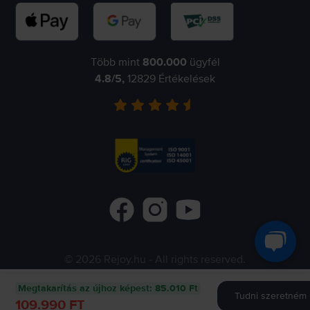
Több mint
800.000
ügyfél
4.8
/5,
12829
Értékelések
©
2026
Rejoy.hu
- All rights reserved.
Flip.ro
Flip.gr
Flip.bg
Megtakarítás az újhoz képest
:
85.010 Ft
Tudni szeretném m
109.990 FT