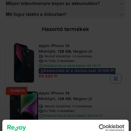
Milyen teljesítményre képes az akkumulátor?
Mit fogsz találni a dobozban?
Hasonló termékek
Apple iPhone 13
Midnight, 128 GB, Nagyon jó
Becsült kiszállítás:
1-3 munkanap
0% THM, 3 részletben
Megtakarítás az újhoz képest: 88.710 Ft
Kedvezőbb ár a Genius-szal: 91.990 Ft
99.990 Ft
- 10.000 Ft
Apple iPhone 14
Midnight, 128 GB, Nagyon jó
Becsült kiszállítás:
1-3 munkanap
0% THM, 3 részletben
Megtakarítás az újhoz képest: 100.010 Ft
121.990 Ft
131.990 Ft