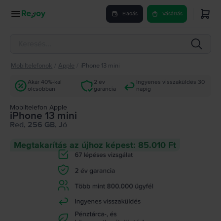
Eladás
Vásárlás
Mobiltelefonok
/
Apple
/
iPhone 13 mini
Akár 40%-kal
2 év
Ingyenes visszaküldés 30
olcsóbban
garancia
napig
Mobiltelefon Apple
iPhone 13 mini
Red, 256 GB, Jó
Megtakarítás az újhoz képest: 85.010 Ft