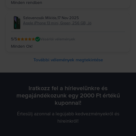
Minden rendben
Szlovencsák Miklós
,
17 Nov 2025
Apple iPhone 13 mini, Green, 256 GB, Jó
5
/5
Vásárlói vélemények
Minden Ok!
További vélemények megtekintése
Iratkozz fel a hírlevelünkre és
megajándékozunk egy 2000 Ft értékű
kuponnal!
Értesülj azonnal a legújabb kedvezményekről és
híreinkről!