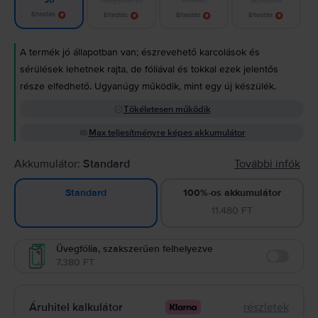
Jó
Értesítés
Értesítés
Értesítés
Értesítés
A termék jó állapotban van; észrevehető karcolások és
sérülések lehetnek rajta, de fóliával és tokkal ezek jelentős
része elfedhető. Ugyanúgy működik, mint egy új készülék.
Tökéletesen működik
Max teljesítményre képes akkumulátor
Akkumulátor:
Standard
További infók
100%-os akkumulátor
Standard
11.480 FT
Üvegfólia, szakszerűen felhelyezve
7.380 FT
Enable
Áruhitel kalkulátor
részletek