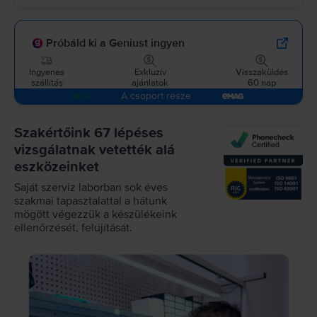
Próbáld ki a Geniust ingyen
Ingyenes
Exkluzív
Visszaküldés
szállítás
ajánlatok
60 nap
A csoport része
Szakértőink 67 lépéses
vizsgálatnak vetették alá
eszközeinket
Saját szerviz laborban sok éves
szakmai tapasztalattal a hátunk
mögött végezzük a készülékeink
ellenőrzését, felújítását.