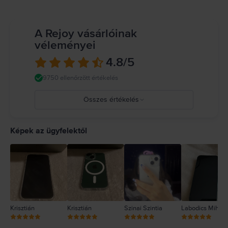
veszélyes helyzeteket okozhat (például ne hallgass zenét fejhallgatóval
kerékpározás közben, és ne írj üzenetet vezetés közben). Tartsd be a mobil
eszközök vagy fejhallgatók használatát tiltó vagy korlátozó szabályokat.
A Rejoy vásárlóinak
Sérült kábelek vagy adapterek használata, illetve töltés nedvesség
véleményei
jelenlétében tüzet, áramütést, személyi sérülést vagy az iPhone, illetve
más tulajdon károsodását okozhatja. Részletes információ:
4.8
/5
https://support.apple.com/ro-ro/guide/iphone/iph301fc905/ios
9750 ellenőrzött értékelés
Összes értékelés
5
4
Képek az ügyfelektől
3
2
1
Krisztián
Krisztián
Szinai Szintia
Labodics Mihály