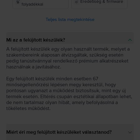
Eredetiség & firmware
folyadékkal
Teljes lista megtekintése
Mi az a felújított készülék?
A felújított készülék egy olyan használt termék, melyet a
szakembereink alaposan átvizsgáltak, szükség esetén
pedig tanúsítvánnyal rendelkező prémium alkatrészeket
használnak a javításához.
Egy felújított készülék minden esetben 67
minőségellenőrzési lépésen megy keresztül, hogy
pontosan ugyanazt a működést biztosítsuk, mint egy új
termék esetén. Eltérés csupán esztétikai állapotban lehet,
de nem tartalmaz olyan hibát, amely befolyásolná a
tökéletes működést.
Miért éri meg felújított készüléket választanod?