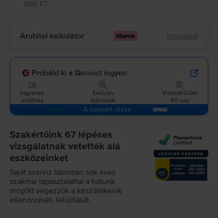
990 FT
Áruhitel kalkulátor
részletek
Próbáld ki a Geniust ingyen
Ingyenes
Exkluzív
Visszaküldés
szállítás
ajánlatok
60 nap
A csoport része
Szakértőink 67 lépéses
vizsgálatnak vetették alá
eszközeinket
Saját szerviz laborban sok éves
szakmai tapasztalattal a hátunk
mögött végezzük a készülékeink
ellenőrzését, felújítását.