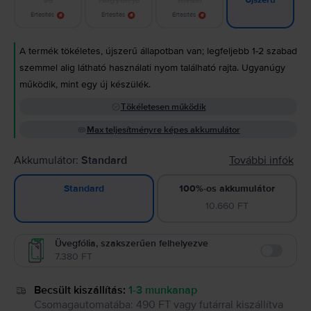
Újszerű
Értesítés
Értesítés
Értesítés
A termék tökéletes, újszerű állapotban van; legfeljebb 1-2 szabad
szemmel alig látható használati nyom található rajta. Ugyanúgy
működik, mint egy új készülék.
Tökéletesen működik
Max teljesítményre képes akkumulátor
Akkumulátor:
Standard
További infók
100%-os akkumulátor
Standard
10.660 FT
Üvegfólia, szakszerűen felhelyezve
7.380 FT
Enable
Becsült kiszállítás:
1-3 munkanap
Csomagautomatába
:
490 FT
vagy
futárral kiszállítva