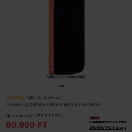
Valós képek a termékről
4.8
9750
értékelés
A Rejoy ügyfeleinek
90%-a
ajánlja a terméket
Új termék ára: 139.800 FT
80.990 FT
3
kamatmentes részlet
26.997
Ft
/
hónap