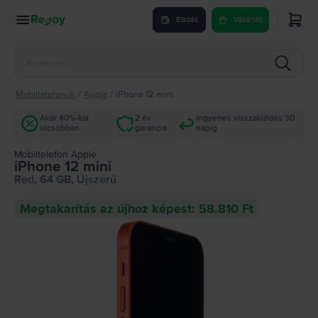
Eladás
Vásárlás
Mobiltelefonok
/
Apple
/
iPhone 12 mini
Akár 40%-kal
2 év
Ingyenes visszaküldés 30
olcsóbban
garancia
napig
Mobiltelefon Apple
iPhone 12 mini
Red, 64 GB, Újszerű
Megtakarítás az újhoz képest: 58.810 Ft