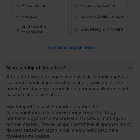
Akkumulátor
Hálózati kapcsolat
Hangzás
Külső esztétikai állapot
Érintkezett-e
Eredetiség & firmware
folyadékkal
Teljes lista megtekintése
Mi az a felújított készülék?
A felújított készülék egy olyan használt termék, melyet a
szakembereink alaposan átvizsgáltak, szükség esetén
pedig tanúsítvánnyal rendelkező prémium alkatrészeket
használnak a javításához.
Egy felújított készülék minden esetben 67
minőségellenőrzési lépésen megy keresztül, hogy
pontosan ugyanazt a működést biztosítsuk, mint egy új
termék esetén. Eltérés csupán esztétikai állapotban lehet,
de nem tartalmaz olyan hibát, amely befolyásolná a
tökéletes működést.