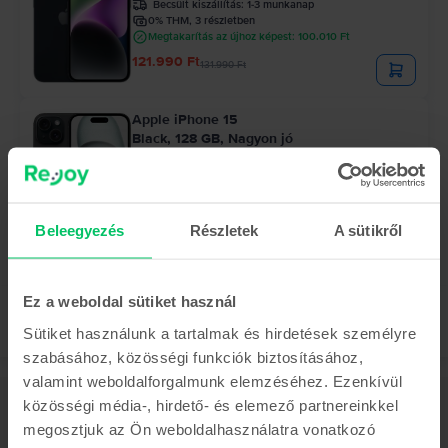
Becsült kiszállítás:
1-3 munkanap
0% THM, 3 részletben
Megtakarítás az újhoz képest: 100.010 Ft
121.990 Ft
131.990 Ft
Apple iPhone 15
Black, 128 GB, Nagyon jó
Becsült kiszállítás:
1-3 munkanap
0% THM, 3 részletben
Megtakarítás az újhoz képest: 77.900 Ft
183.990 Ft
Beleegyezés
Részletek
A sütikről
Ez a weboldal sütiket használ
Sütiket használunk a tartalmak és hirdetések személyre
szabásához, közösségi funkciók biztosításához,
valamint weboldalforgalmunk elemzéséhez. Ezenkívül
Leírás
közösségi média-, hirdető- és elemező partnereinkkel
megosztjuk az Ön weboldalhasználatra vonatkozó
Mobiltelefon Apple iPhone 12 mini, Red, 64 GB, Újszerű