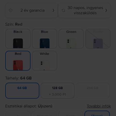
30 napos, ingyenes
2 év garancia
❯
❯
visszaküldés
Szín:
Red
Black
Blue
Green
Purple
White
Red
Tárhely:
64 GB
128 GB
256 GB
64 GB
+ 3.000 Ft
Esztétikai állapot:
Újszerű
További infók
Jó
Nagyon jó
Kiváló