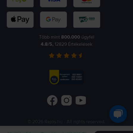
Több mint
800.000
ügyfél
4.8
/5,
12829
Értékelések
©
2026
Rejoy.hu
- All rights reserved.
Flip.ro
Flip.gr
Flip.bg