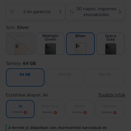
30 napos, ingyenes
2 év garancia
❯
❯
visszaküldés
Szín:
Silver
Gold
Midnight
Space
Silver
Green
Gray
Tárhely:
64 GB
256 GB
512 GB
64 GB
Esztétikai állapot:
Jó
További infók
Nagyon jó
Kiváló
Újszerű
Jó
Értesítés
Értesítés
Értesítés
Értesítés
A termék jó állapotban van; észrevehető karcolások és