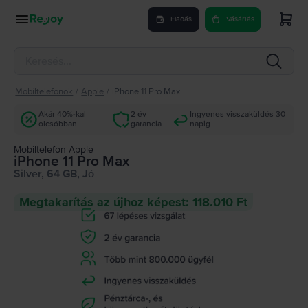
Eladás
Vásárlás
Mobiltelefonok
/
Apple
/
iPhone 11 Pro Max
Akár 40%-kal
2 év
Ingyenes visszaküldés 30
olcsóbban
garancia
napig
Mobiltelefon Apple
iPhone 11 Pro Max
Silver, 64 GB, Jó
Megtakarítás az újhoz képest: 118.010 Ft