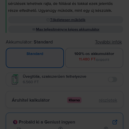
sérülések lehetnek rajta, de fóliával és tokkal ezek jelentős
része elfedhető. Ugyanúgy működik, mint egy új készülék.
Tökéletesen működik
Max teljesítményre képes akkumulátor
Akkumulátor:
Standard
További infók
100%-os akkumulátor
Standard
11.480 FT
13.120 FT
Üvegfólia, szakszerűen felhelyezve
6.560 FT
Enable
Áruhitel kalkulátor
részletek
Próbáld ki a Geniust ingyen