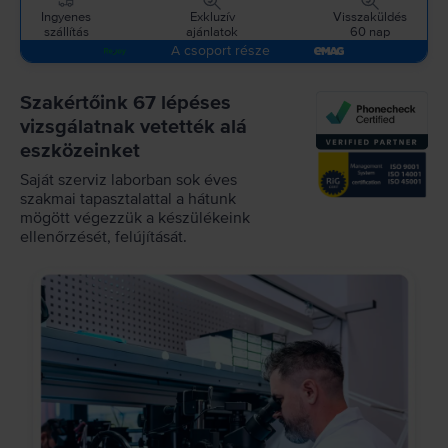
Ingyenes
Exkluzív
Visszaküldés
szállítás
ajánlatok
60 nap
A csoport része
Szakértőink 67 lépéses
vizsgálatnak vetették alá
eszközeinket
Saját szerviz laborban sok éves
szakmai tapasztalattal a hátunk
mögött végezzük a készülékeink
ellenőrzését, felújítását.