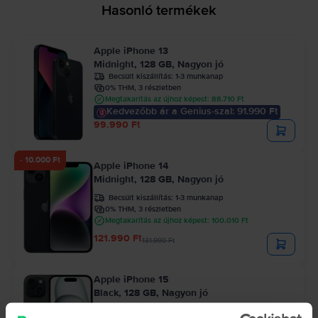
Hasonló termékek
Apple iPhone 13
Midnight, 128 GB, Nagyon jó
Becsült kiszállítás:
1-3 munkanap
0% THM, 3 részletben
Megtakarítás az újhoz képest: 88.710 Ft
Kedvezőbb ár a Genius-szal: 91.990 Ft
99.990 Ft
- 10.000 Ft
Apple iPhone 14
Midnight, 128 GB, Nagyon jó
Becsült kiszállítás:
1-3 munkanap
0% THM, 3 részletben
Megtakarítás az újhoz képest: 100.010 Ft
121.990 Ft
131.990 Ft
Apple iPhone 15
Black, 128 GB, Nagyon jó
Becsült kiszállítás:
1-3 munkanap