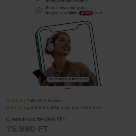
Valós képek a termékről
4.8
9750
értékelés
A Rejoy ügyfeleinek
91%-a
ajánlja a terméket
Új termék ára: 194.000 FT
75.990 FT