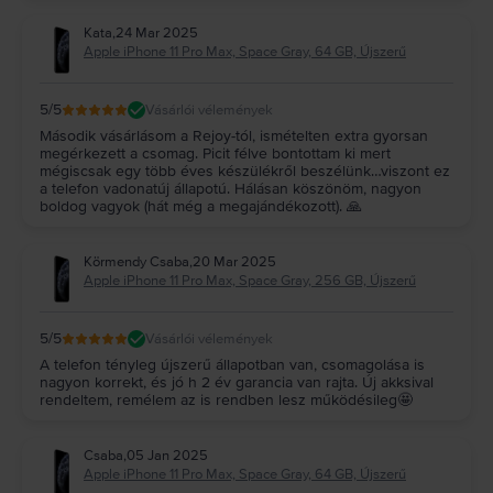
a parancsokat. Ez a gyorsaság és pontosság biztosan megfelel az
elvárásaidnak. Ez az iPhone telefon a legfrissebb iOS verzióra is frissíthető.
Kata
,
24 Mar 2025
iPhone 11 Pro Max – biztonság és feloldás
Apple iPhone 11 Pro Max, Space Gray, 64 GB, Újszerű
Az iPhone telefonok biztonságossága aligha kérdőjelezhető meg. Ha Apple
iPhone 11 Pro Max készülékeden beállítod az arcfelismerő funkciót, szinte
lehetetlen lesz feltörni a telefont. Természetesen továbbra is van
5
/5
Vásárlói vélemények
lehetőség a PIN kóddal történő zárolásra, amelyet a készülék feloldásához
Második vásárlásom a Rejoy-tól, ismételten extra gyorsan
minden alkalommal meg kell adnod.
megérkezett a csomag. Picit félve bontottam ki mert
Gyakran előforduló kérdések az iPhone 11 Pro Max
telefonnal
mégiscsak egy több éves készülékről beszélünk…viszont ez
kapcsolatban
a telefon vadonatúj állapotú. Hálásan köszönöm, nagyon
1. Milyen típusú SIM-kártyával működik az iPhone 11 Pro Max?
boldog vagyok (hát még a megajándékozott). 🙏
A Rejoy.hu oldalon minden egyes telefonmodell hálózatfüggetlenül
használható. Ha van bármilyen szolgáltatótól meglévő és kompatibilis SIM-
kártyád, akkor a SIM-tű segítségével kinyithatod a SIM-tálcát, majd
Körmendy Csaba
,
20 Mar 2025
belehelyezheted a SIM-kártyádat.
Apple iPhone 11 Pro Max, Space Gray, 256 GB, Újszerű
2. Az iPhone 11 Pro Max dobozában van töltő?
Az iPhone 11 Pro Max dobozába csak akkor csomagolunk töltőt, ha a
5
/5
Vásárlói vélemények
Rejoy.hu-n történő rendelés leadása előtt a kiválasztott töltőt a kosárba
helyezted.
A telefon tényleg újszerű állapotban van, csomagolása is
3. Mennyi ideig bírja az iPhone 11 Pro Max akkumulátora?
nagyon korrekt, és jó h 2 év garancia van rajta. Új akksival
Valójában attól függ, hogyan használod a telefont. Bár az Apple garantálja a
rendeltem, remélem az is rendben lesz működésileg🤩
11 órás akkumulátor üzemidőt, azonban, ha rendszeresen szoktál játszani a
telefonon, vagy ha sok videós tartalmat fogyasztasz, akkor az akkumulátor
Csaba
,
05 Jan 2025
valószínűleg sokkal gyorsabban merül, mintha másra használod ugyanazt a
Apple iPhone 11 Pro Max, Space Gray, 64 GB, Újszerű
modellt (hívások, üzenetek, közösségi média stb.).