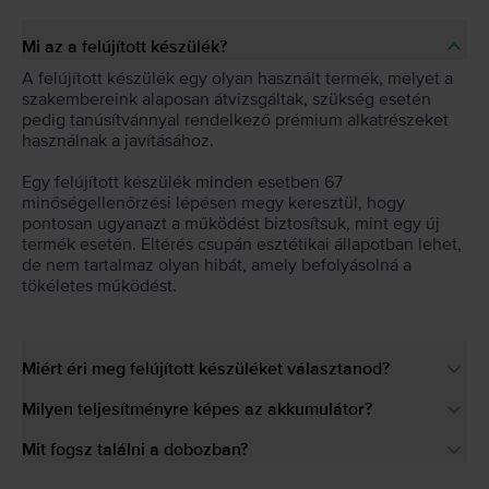
Mi az a felújított készülék?
A felújított készülék egy olyan használt termék, melyet a
szakembereink alaposan átvizsgáltak, szükség esetén
pedig tanúsítvánnyal rendelkező prémium alkatrészeket
használnak a javításához.
Egy felújított készülék minden esetben 67
minőségellenőrzési lépésen megy keresztül, hogy
pontosan ugyanazt a működést biztosítsuk, mint egy új
termék esetén. Eltérés csupán esztétikai állapotban lehet,
de nem tartalmaz olyan hibát, amely befolyásolná a
tökéletes működést.
Miért éri meg felújított készüléket választanod?
Milyen teljesítményre képes az akkumulátor?
Mit fogsz találni a dobozban?