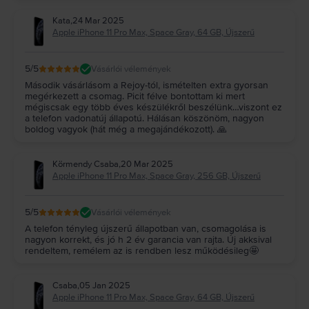
a parancsokat. Ez a gyorsaság és pontosság biztosan megfelel az
elvárásaidnak. Ez az iPhone telefon a legfrissebb iOS verzióra is frissíthető.
Kata
,
24 Mar 2025
iPhone 11 Pro Max – biztonság és feloldás
Apple iPhone 11 Pro Max, Space Gray, 64 GB, Újszerű
Az iPhone telefonok biztonságossága aligha kérdőjelezhető meg. Ha Apple
iPhone 11 Pro Max készülékeden beállítod az arcfelismerő funkciót, szinte
lehetetlen lesz feltörni a telefont. Természetesen továbbra is van
5
/5
Vásárlói vélemények
lehetőség a PIN kóddal történő zárolásra, amelyet a készülék feloldásához
Második vásárlásom a Rejoy-tól, ismételten extra gyorsan
minden alkalommal meg kell adnod.
megérkezett a csomag. Picit félve bontottam ki mert
Gyakran előforduló kérdések az iPhone 11 Pro Max
telefonnal
mégiscsak egy több éves készülékről beszélünk…viszont ez
kapcsolatban
a telefon vadonatúj állapotú. Hálásan köszönöm, nagyon
1. Milyen típusú SIM-kártyával működik az iPhone 11 Pro Max?
boldog vagyok (hát még a megajándékozott). 🙏
A Rejoy.hu oldalon minden egyes telefonmodell hálózatfüggetlenül
használható. Ha van bármilyen szolgáltatótól meglévő és kompatibilis SIM-
kártyád, akkor a SIM-tű segítségével kinyithatod a SIM-tálcát, majd
Körmendy Csaba
,
20 Mar 2025
belehelyezheted a SIM-kártyádat.
Apple iPhone 11 Pro Max, Space Gray, 256 GB, Újszerű
2. Az iPhone 11 Pro Max dobozában van töltő?
Az iPhone 11 Pro Max dobozába csak akkor csomagolunk töltőt, ha a
5
/5
Vásárlói vélemények
Rejoy.hu-n történő rendelés leadása előtt a kiválasztott töltőt a kosárba
helyezted.
A telefon tényleg újszerű állapotban van, csomagolása is
3. Mennyi ideig bírja az iPhone 11 Pro Max akkumulátora?
nagyon korrekt, és jó h 2 év garancia van rajta. Új akksival
Valójában attól függ, hogyan használod a telefont. Bár az Apple garantálja a
rendeltem, remélem az is rendben lesz működésileg🤩
11 órás akkumulátor üzemidőt, azonban, ha rendszeresen szoktál játszani a
telefonon, vagy ha sok videós tartalmat fogyasztasz, akkor az akkumulátor
Csaba
,
05 Jan 2025
valószínűleg sokkal gyorsabban merül, mintha másra használod ugyanazt a
Apple iPhone 11 Pro Max, Space Gray, 64 GB, Újszerű
modellt (hívások, üzenetek, közösségi média stb.).