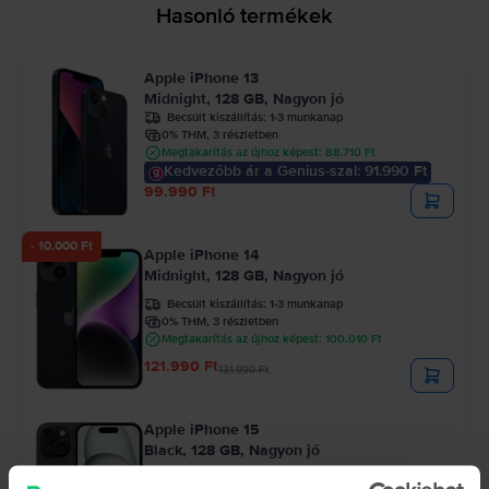
Hasonló termékek
Apple iPhone 13
Midnight, 128 GB, Nagyon jó
Becsült kiszállítás:
1-3 munkanap
0% THM, 3 részletben
Megtakarítás az újhoz képest: 88.710 Ft
Kedvezőbb ár a Genius-szal: 91.990 Ft
99.990 Ft
- 10.000 Ft
Apple iPhone 14
Midnight, 128 GB, Nagyon jó
Becsült kiszállítás:
1-3 munkanap
0% THM, 3 részletben
Megtakarítás az újhoz képest: 100.010 Ft
121.990 Ft
131.990 Ft
Apple iPhone 15
Black, 128 GB, Nagyon jó
Becsült kiszállítás:
1-3 munkanap