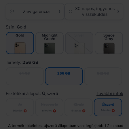
30 napos, ingyenes
2 év garancia
❯
❯
visszaküldés
Szín:
Gold
Midnight
Silver
Space
Gold
Green
Gray
Tárhely:
256 GB
64 GB
512 GB
256 GB
Esztétikai állapot:
Újszerű
További infók
Jó
Nagyon jó
Kiváló
Újszerű
Értesítés
Értesítés
Értesítés
Értesítés
A termék tökéletes, újszerű állapotban van; legfeljebb 1-2 szabad