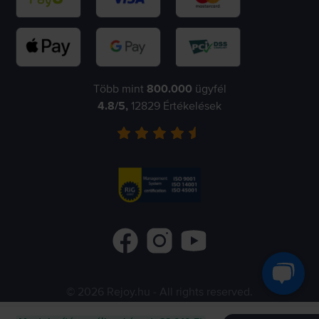
Több mint
800.000
ügyfél
4.8
/5,
12829
Értékelések
©
2026
Rejoy.hu
- All rights reserved.
Flip.ro
Flip.gr
Flip.bg