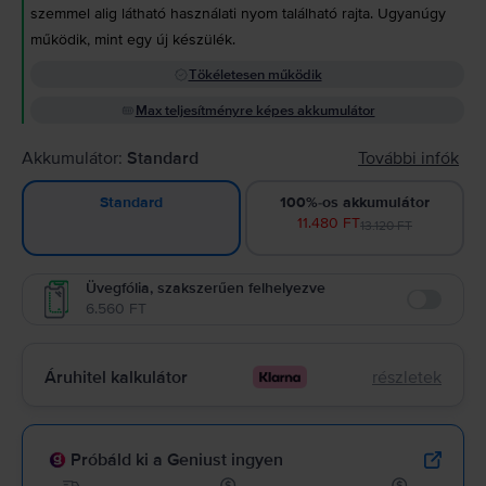
szemmel alig látható használati nyom található rajta. Ugyanúgy
működik, mint egy új készülék.
Tökéletesen működik
Max teljesítményre képes akkumulátor
Akkumulátor:
Standard
További infók
100%-os akkumulátor
Standard
11.480 FT
13.120 FT
Üvegfólia, szakszerűen felhelyezve
6.560 FT
Enable
Áruhitel kalkulátor
részletek
Próbáld ki a Geniust ingyen