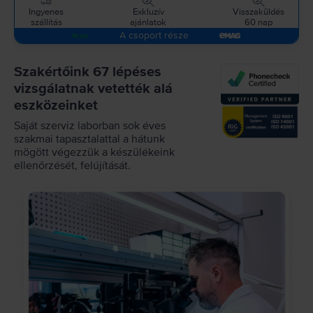
Ingyenes
Exkluzív
Visszaküldés
szállítás
ajánlatok
60 nap
A csoport része
Szakértőink 67 lépéses
vizsgálatnak vetették alá
eszközeinket
Saját szerviz laborban sok éves
szakmai tapasztalattal a hátunk
mögött végezzük a készülékeink
ellenőrzését, felújítását.