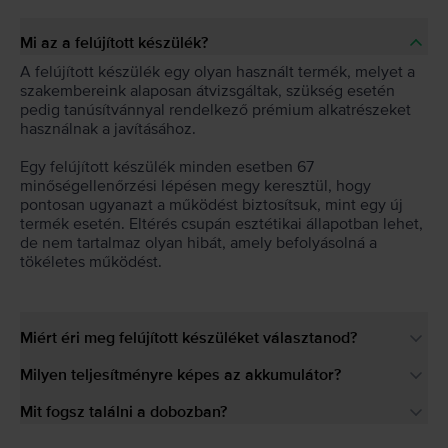
Mi az a felújított készülék?
A felújított készülék egy olyan használt termék, melyet a
szakembereink alaposan átvizsgáltak, szükség esetén
pedig tanúsítvánnyal rendelkező prémium alkatrészeket
használnak a javításához.
Egy felújított készülék minden esetben 67
minőségellenőrzési lépésen megy keresztül, hogy
pontosan ugyanazt a működést biztosítsuk, mint egy új
termék esetén. Eltérés csupán esztétikai állapotban lehet,
de nem tartalmaz olyan hibát, amely befolyásolná a
tökéletes működést.
Miért éri meg felújított készüléket választanod?
Milyen teljesítményre képes az akkumulátor?
Mit fogsz találni a dobozban?