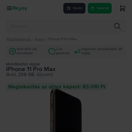
Eladás
Vásárlás
Mobiltelefonok
/
Apple
/
iPhone 11 Pro Max
Akár 40%-kal
2 év
Ingyenes visszaküldés 30
olcsóbban
garancia
napig
Mobiltelefon Apple
iPhone 11 Pro Max
Gold, 256 GB, Újszerű
Megtakarítás az újhoz képest: 83.010 Ft