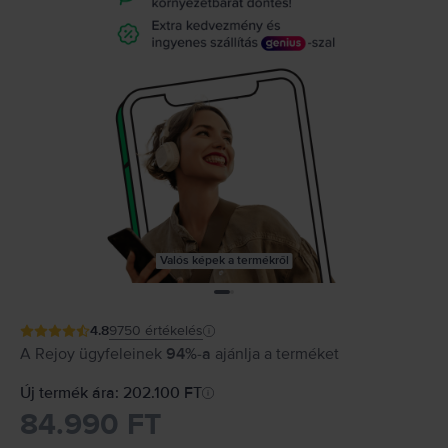
Valós képek a termékről
4.8
9750
értékelés
A Rejoy ügyfeleinek
94%-a
ajánlja a terméket
Új termék ára: 202.100 FT
84.990 FT