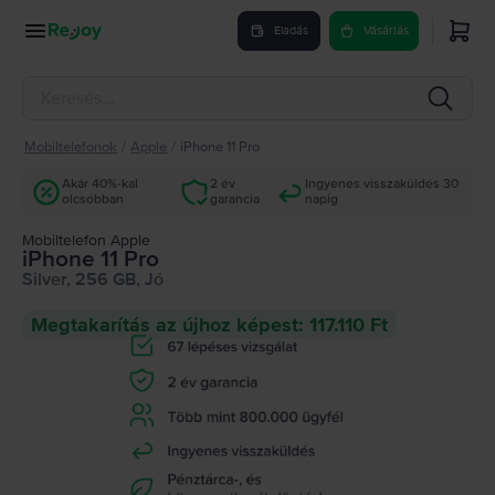
Eladás
Vásárlás
Mobiltelefonok
/
Apple
/
iPhone 11 Pro
Akár 40%-kal
2 év
Ingyenes visszaküldés 30
olcsóbban
garancia
napig
Mobiltelefon Apple
iPhone 11 Pro
Silver, 256 GB, Jó
Megtakarítás az újhoz képest: 117.110 Ft