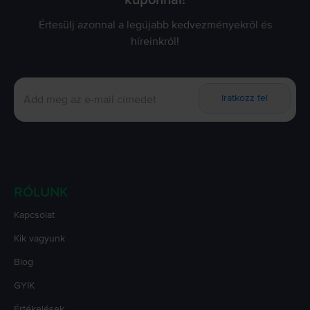
kuponnal!
Válaszd ki az igényeidnek megfelelő telefont, és rendeld meg, amíg még
készleten van! Siess, mert a jó ajánlatokat elkapkodják, mire azt mondod,
Értesülj azonnal a legújabb kedvezményekről és
hogy Rejoy!
híreinkről!
Iratkozz fel
RÓLUNK
Kapcsolat
Kik vagyunk
Blog
GYIK
Értékelések