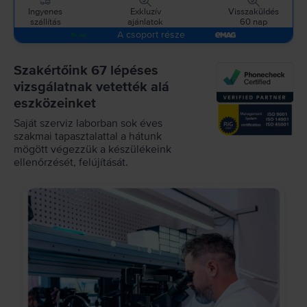
Ingyenes
Exkluzív
Visszaküldés
szállítás
ajánlatok
60 nap
A csoport része
Szakértőink 67 lépéses
vizsgálatnak vetették alá
eszközeinket
Saját szerviz laborban sok éves
szakmai tapasztalattal a hátunk
mögött végezzük a készülékeink
ellenőrzését, felújítását.