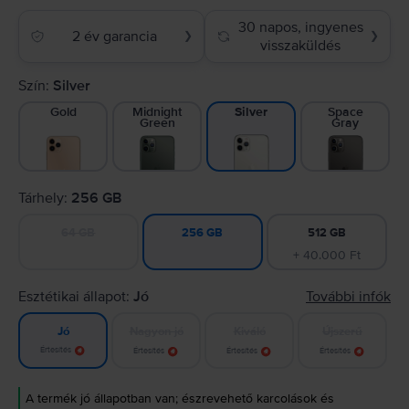
30 napos, ingyenes
2 év garancia
❯
❯
visszaküldés
Szín:
Silver
Gold
Midnight
Space
Silver
Green
Gray
Tárhely:
256 GB
64 GB
512 GB
256 GB
+ 40.000 Ft
Esztétikai állapot:
Jó
További infók
Nagyon jó
Kiváló
Újszerű
Jó
Értesítés
Értesítés
Értesítés
Értesítés
A termék jó állapotban van; észrevehető karcolások és