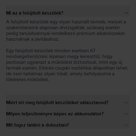
Mi az a felújított készülék?
A felújított készülék egy olyan használt termék, melyet a
szakembereink alaposan átvizsgáltak, szükség esetén
pedig tanúsítvánnyal rendelkező prémium alkatrészeket
használnak a javításához.
Egy felújított készülék minden esetben 67
minőségellenőrzési lépésen megy keresztül, hogy
pontosan ugyanazt a működést biztosítsuk, mint egy új
termék esetén. Eltérés csupán esztétikai állapotban lehet,
de nem tartalmaz olyan hibát, amely befolyásolná a
tökéletes működést.
Miért éri meg felújított készüléket választanod?
Milyen teljesítményre képes az akkumulátor?
Mit fogsz találni a dobozban?