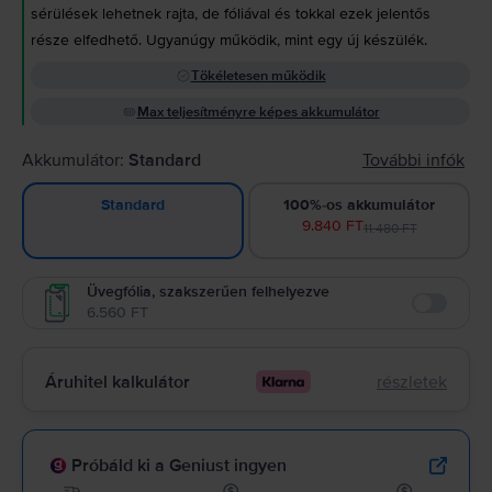
sérülések lehetnek rajta, de fóliával és tokkal ezek jelentős
része elfedhető. Ugyanúgy működik, mint egy új készülék.
Tökéletesen működik
Max teljesítményre képes akkumulátor
Akkumulátor:
Standard
További infók
100%-os akkumulátor
Standard
9.840 FT
11.480 FT
Üvegfólia, szakszerűen felhelyezve
6.560 FT
Enable
Áruhitel kalkulátor
részletek
Próbáld ki a Geniust ingyen