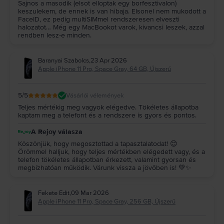
Apple iPhone 11 Pro – processzor
Sajnos a masodik (elsot elloptak egy borfesztivalon)
Amikor először kipróbálod az Apple A13 Bionic (7 nm+) chip-es processzort,
keszulekem, de ennek is van hibaja. Elsonel nem mukodott a
biztosan meg fogsz lepődni, hogy az Apple iPhone 11 Pro mennyivel
FaceID, ez pedig multiSIMmel rendszeresen elveszti
halozatot… Még egy MacBookot varok, kivancsi leszek, azzal
gyorsabban hajtja végre a feladatokat, mint a régebbi iPhone telefonok.
rendben lesz-e minden.
Az iOS 13 operációs rendszerrel az iPhone 11 Pro hibátlanul végrehajtja a
parancsokat. Ez a gyorsaság és pontosság, biztosan megfelel az
elvárásaidnak. Ez az iPhone telefon a legfrissebb iOS verzióra is frissíthető,
Baranyai Szabolcs
,
23 Apr 2026
akárcsak a vele egyidejűleg megjelent másik két iPhone telefon, az iPhone
Apple iPhone 11 Pro, Space Gray, 64 GB, Újszerű
11 és az iPhone 11 Pro Max.
Apple iPhone 11 Pro – biztonság és feloldás
Az iPhone telefonok biztonságossága aligha kérdőjelezhető meg. Ha Apple
5
/5
Vásárlói vélemények
iPhone 11 Pro készülékeden beállítod az arcfelismerő funkciót, szinte
Teljes mértékig meg vagyok elégedve. Tökéletes állapotba
lehetetlen lesz feltörni a telefont. Természetesen továbbra is van
kaptam meg a telefont és a rendszere is gyors és pontos.
lehetőség a PIN kóddal történő zárolásra, amelyet a készülék feloldásához
minden alkalommal meg kell adnod.
A Rejoy válasza
Gyakran előforduló kérdések az iPhone 11 Pro telefonnal kapcsolatban
Köszönjük, hogy megosztottad a tapasztalatodat! 😊
1. Milyen típusú SIM-kártyával működik az Apple iPhone 11 Pro?
Örömmel halljuk, hogy teljes mértékben elégedett vagy, és a
A Rejoy.hu oldalon minden egyes telefonmodell hálózatfüggetlenül
telefon tökéletes állapotban érkezett, valamint gyorsan és
használható. Ha van bármilyen szolgáltatótól meglévő és kompatibilis SIM-
megbízhatóan működik. Várunk vissza a jövőben is! 💚✨
kártyád, akkor a SIM-tű segítségével kinyithatod a SIM-tálcát, majd
belehelyezheted a SIM-kártyádat.
2. Az Apple iPhone 11 Pro dobozában van töltő?
Fekete Edit
,
09 Mar 2026
Az iPhone 11 Pro dobozába csak akkor csomagolunk töltőt, ha a Rejoy.hu-n
Apple iPhone 11 Pro, Space Gray, 256 GB, Újszerű
történő rendelés leadása előtt a kiválasztott töltőt a kosárba helyezted.
3. Mennyi ideig bírja az Apple iPhone 11 Pro akkumulátora?