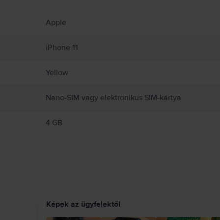
ekről..
Apple
űanyagból készült, és érzékeny elektronikus alkatrészeket tartalmaz. Az iPhone és
dt képernyőjű iPhone-t, mert sérülést okozhat. Ha aggódsz a készülék felületének k
medet, és veszélyes helyzeteket okozhat (például ne hallgass zenét fejhallgatóval 
iPhone 11
látozó szabályokat. Sérült kábelek vagy adapterek használata, illetve töltés nedvess
nformáció:
https://support.apple.com/ro-ro/guide/iphone/iph301fc905/ios
Yellow
Nano-SIM vagy elektronikus SIM-kártya
4 GB
Képek az ügyfelektől