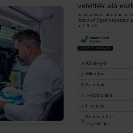
vetették alá esz
Saját szerviz laborban sok 
hátunk mögött végezzük a 
felújítását.
Képernyő
Mikrofon
Kamerák
Akkumulátor
Hangzás
Érintkezett-e
folyadékkal