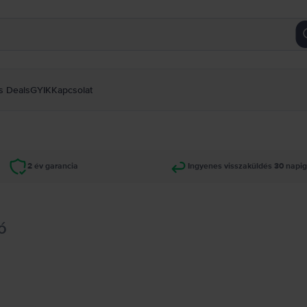
s Deals
GYIK
Kapcsolat
2 év garancia
Ingyenes visszaküldés 30 napi
ó