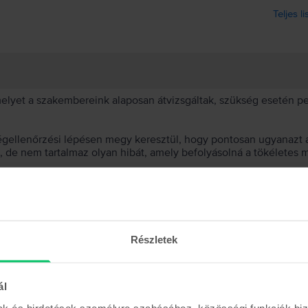
Teljes l
 melyet a szakembereink alaposan átvizsgáltak, szükség esetén 
égellenőrzési lépésen megy keresztül, hogy pontosan ugyanazt a
t, de nem tartalmaz olyan hibát, amely befolyásolná a tökéletes 
et választanod?
 akkumulátor?
Részletek
ál
mak és hirdetések személyre szabásához, közösségi funkciók biz