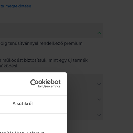
ista megtekintése
pedig tanúsítvánnyal rendelkező prémium
 működést biztosítsuk, mint egy új termék
működést.
A sütikről
tosításához, valamint