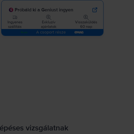
Próbáld ki a Geniust ingyen
Ingyenes
Exkluzív
Visszaküldés
szállítás
ajánlatok
60 nap
A csoport része
lépéses vizsgálatnak