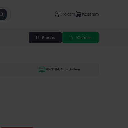
Fiókom
Kosaram
Eladás
Vásárlás
g
0% THM, 3 részletben