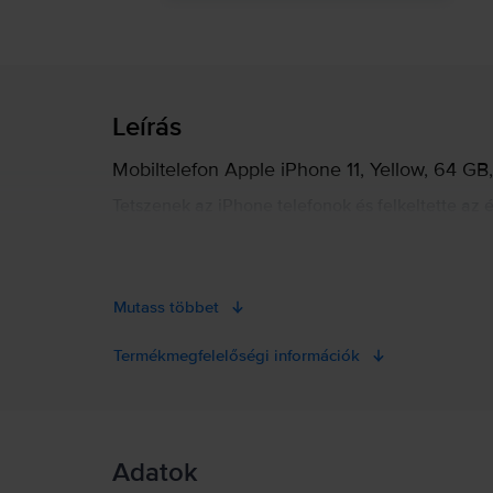
Leírás
Mobiltelefon Apple iPhone 11, Yellow, 64 GB,
Tetszenek az iPhone telefonok és felkeltette az 
Összegyűjtöttünk minden olyan fontos informáci
Mutass többet
Termékmegfelelőségi információk
Termékbiztonsági információk
Adatok
Termékbiztonsági információk