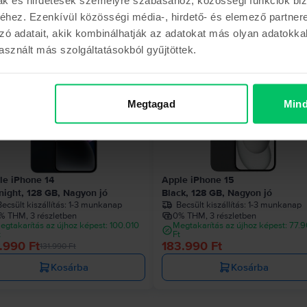
hez. Ezenkívül közösségi média-, hirdető- és elemező partner
Hasonló termékek
zó adatait, akik kombinálhatják az adatokat más olyan adatokka
sznált más szolgáltatásokból gyűjtöttek.
000 Ft
Megtagad
Mind
le iPhone 14
Apple iPhone 15
night, 128 GB, Nagyon jó
Black, 128 GB, Nagyon jó
ecsült kiszállítás:
1-3 munkanap
Becsült kiszállítás:
1-3 munkanap
% THM, 3 részletben
0% THM, 3 részletben
egtakarítás az újhoz képest: 100.010
Megtakarítás az újhoz képest: 77.
t
Ft
.990 Ft
183.990 Ft
131.990 Ft
Kosárba
Kosárba