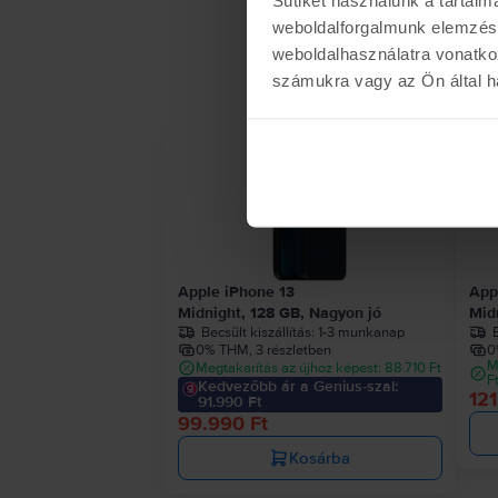
weboldalforgalmunk elemzésé
weboldalhasználatra vonatko
számukra vagy az Ön által ha
- 10.
Apple iPhone 13
App
Midnight, 128 GB, Nagyon jó
Mid
Becsült kiszállítás:
1-3 munkanap
B
0% THM, 3 részletben
0
M
Megtakarítás az újhoz képest: 88.710 Ft
F
Kedvezőbb ár a Genius-szal:
121
91.990 Ft
99.990 Ft
Kosárba