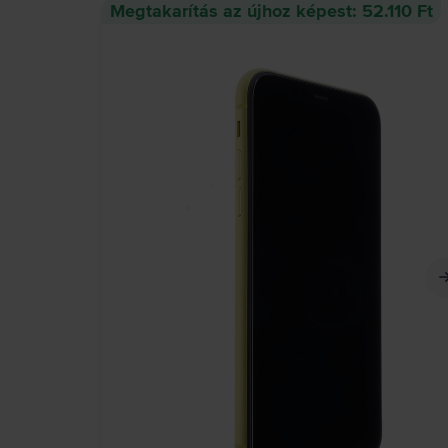
Megtakarítás az újhoz képest: 52.110 Ft