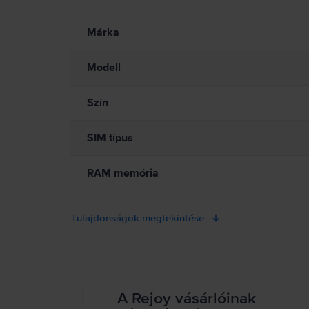
Információk a termékre vonatkozó biztonsági figyelmeztetés
Márka
Kezeld óvatosan az iPhone-odat! Az eszköz fémből, üvegből és m
összetöröd, vagy ha folyadékkal érintkezik. Ne használj megrepe
Az iPhone használata bizonyos helyzetekben elvonhatja a figyel
Modell
be a mobil eszközök vagy fejhallgatók használatát tiltó vagy kor
iPhone, illetve más tulajdon károsodását okozhatja. Részletes i
Szín
SIM típus
RAM memória
Tulajdonságok megtekintése
A Rejoy vásárlóinak