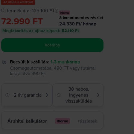
Az utolsó a készletről
Új termék ára: 125.100 FT
3
kamatmentes részlet
72.990 FT
24.330
Ft
/
hónap
Megtakarítás az újhoz képest
:
52.110 Ft
Kosárba
Becsült kiszállítás:
1-3 munkanap
Csomagautomatába
:
490 FT
vagy
futárral
kiszállítva
990 FT
30 napos,
2 év garancia
ingyenes
❯
❯
visszaküldés
Áruhitel kalkulátor
részletek