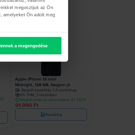
einkkel megosztjuk az Ön
l, amelyeket Ön adott meg
ennek a megengedése
Apple iPhone 13 mini
Midnight, 128 GB, Nagyon jó
Becsült kiszállítás:
1-3 munkanap
0% THM, 3 részletben
900
Megtakarítás az újhoz képest: 87.210 Ft
91.990 Ft
Kosárba