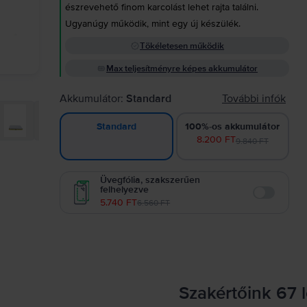
észrevehető finom karcolást lehet rajta találni.
Ugyanúgy működik, mint egy új készülék.
Tökéletesen működik
Max teljesítményre képes akkumulátor
Akkumulátor:
Standard
További infók
100%-os akkumulátor
Standard
8.200 FT
9.840 FT
Üvegfólia, szakszerűen
felhelyezve
Enable
5.740 FT
6.560 FT
Szakértőink 67 