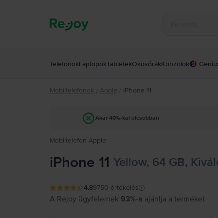
Telefonok
Laptopok
Tabletek
Okosórák
Konzolok
Geniu
Mobiltelefonok
Apple
/
iPhone 11
/
Akár 40%-kal olcsóbban
Mobiltelefon Apple
iPhone 11
Yellow, 64 GB, Kivál
4.8
9750
értékelés
A Rejoy ügyfeleinek
93%-a
ajánlja a terméket