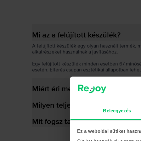
Mi az a felújított készülék?
A felújított készülék egy olyan használt termék,
alkatrészeket használnak a javításához.
Egy felújított készülék minden esetben 67 minős
esetén. Eltérés csupán esztétikai állapotban lehe
Miért éri meg felújított készülék
Milyen teljesítményre képes az
Beleegyezés
Mit fogsz találni a dobozban?
Ez a weboldal sütiket haszn
Sütiket használunk a tartal