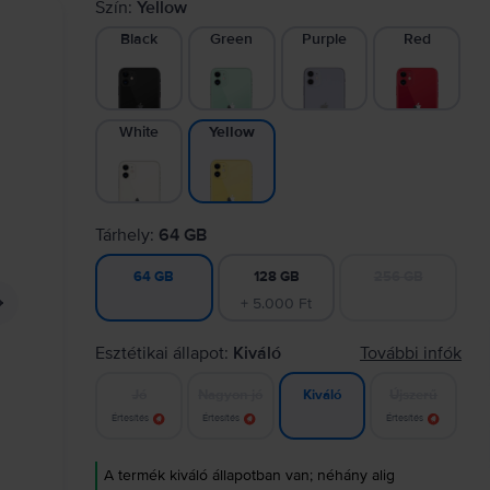
Szín:
Yellow
Black
Green
Purple
Red
White
Yellow
Tárhely:
64 GB
128 GB
256 GB
64 GB
+ 5.000 Ft
Esztétikai állapot:
Kiváló
További infók
Jó
Nagyon jó
Újszerű
Kiváló
Értesítés
Értesítés
Értesítés
A termék kiváló állapotban van; néhány alig