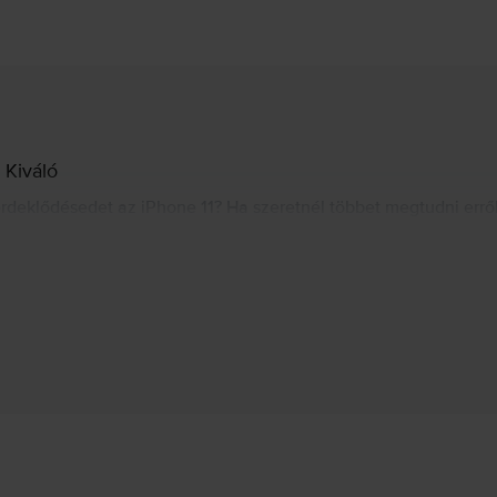
 Kiváló
érdeklődésedet az iPhone 11? Ha szeretnél többet megtudni erről 
ót, amelyek segítségével könnyedén eldöntheted, hogy az iPhon
Gyártói információk