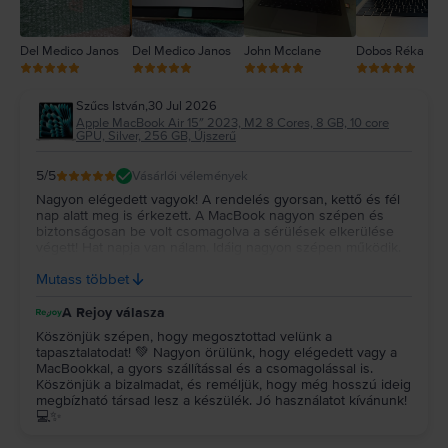
Del Medico Janos
Del Medico Janos
John Mcclane
Dobos Réka
Szűcs István
,
30 Jul 2026
Apple MacBook Air 15″ 2023, M2 8 Cores, 8 GB, 10 core
GPU, Silver, 256 GB, Újszerű
5
/5
Vásárlói vélemények
Nagyon elégedett vagyok! A rendelés gyorsan, kettő és fél
nap alatt meg is érkezett. A MacBook nagyon szépen és
biztonságosan be volt csomagolva a sérülések elkerülése
végett! Hat napja van nálam. Idáig nagyon szépen működik.
Újszerűt vettem és az állapota tényleg megfelel a leírtaknak!
Mutass többet
Remélem még nagyon sokáig jól fog működni! Köszönöm!!!
A Rejoy válasza
Köszönjük szépen, hogy megosztottad velünk a
tapasztalatodat! 💚 Nagyon örülünk, hogy elégedett vagy a
MacBookkal, a gyors szállítással és a csomagolással is.
Köszönjük a bizalmadat, és reméljük, hogy még hosszú ideig
megbízható társad lesz a készülék. Jó használatot kívánunk!
💻✨