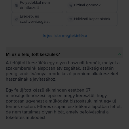
Folyadékkal nem
Fizikai gombok
érintkezett
Eredet-, és
Hálózati kapcsolatok
szoftvervizsgálat
Teljes lista megtekintése
Mi az a felújított készülék?
A felújított készülék egy olyan használt termék, melyet a
szakembereink alaposan átvizsgáltak, szükség esetén
pedig tanúsítvánnyal rendelkező prémium alkatrészeket
használnak a javításához.
Egy felújított készülék minden esetben 67
minőségellenőrzési lépésen megy keresztül, hogy
pontosan ugyanazt a működést biztosítsuk, mint egy új
termék esetén. Eltérés csupán esztétikai állapotban lehet,
de nem tartalmaz olyan hibát, amely befolyásolná a
tökéletes működést.