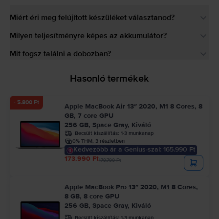
Miért éri meg felújított készüléket választanod?
Milyen teljesítményre képes az akkumulátor?
Mit fogsz találni a dobozban?
Hasonló termékek
- 5.800 Ft
Apple MacBook Air 13″ 2020, M1 8 Cores, 8
GB, 7 core GPU
256 GB, Space Gray, Kiváló
Becsült kiszállítás:
1-3 munkanap
0% THM, 3 részletben
Kedvezőbb ár a Genius-szal: 165.990 Ft
173.990 Ft
179.790 Ft
Apple MacBook Pro 13″ 2020, M1 8 Cores,
8 GB, 8 core GPU
256 GB, Space Gray, Kiváló
Becsült kiszállítás:
1-3 munkanap