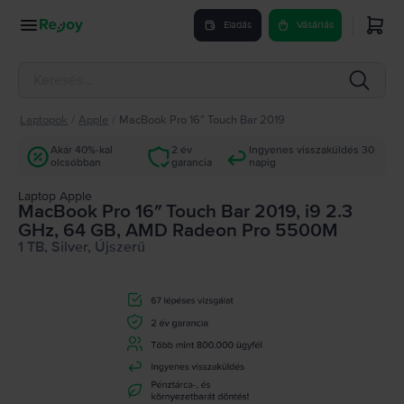
Eladás
Vásárlás
Laptopok
/
Apple
/
MacBook Pro 16″ Touch Bar 2019
Akár 40%-kal
2 év
Ingyenes visszaküldés 30
olcsóbban
garancia
napig
Laptop Apple
MacBook Pro 16″ Touch Bar 2019, i9 2.3
GHz, 64 GB, AMD Radeon Pro 5500M
1 TB, Silver, Újszerű