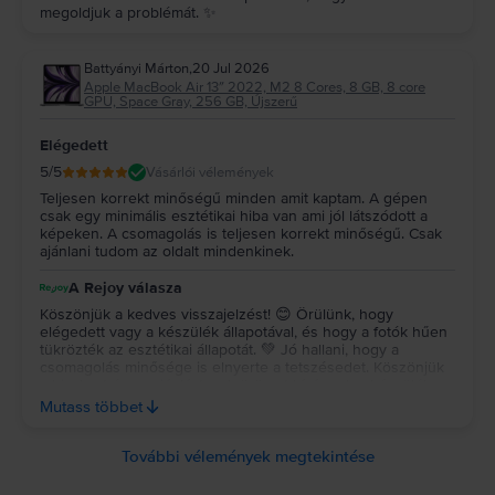
megoldjuk a problémát. ✨
Battyányi Márton
,
20 Jul 2026
Apple MacBook Air 13″ 2022, M2 8 Cores, 8 GB, 8 core
GPU, Space Gray, 256 GB, Újszerű
Elégedett
5
/5
Vásárlói vélemények
Teljesen korrekt minőségű minden amit kaptam. A gépen
csak egy minimális esztétikai hiba van ami jól látszódott a
képeken. A csomagolás is teljesen korrekt minőségű. Csak
ajánlani tudom az oldalt mindenkinek.
A Rejoy válasza
Köszönjük a kedves visszajelzést! 😊 Örülünk, hogy
elégedett vagy a készülék állapotával, és hogy a fotók hűen
tükrözték az esztétikai állapotát. 💚 Jó hallani, hogy a
csomagolás minősége is elnyerte a tetszésedet. Köszönjük
a bizalmat és az ajánlást, sok örömet kívánunk a készülék
használatához! ✨ Köszönjük a kedves visszajelzést! 😊
Mutass többet
Örülünk, hogy elégedett vagy a készülék állapotával, és
hogy a fotók hűen tükrözték az esztétikai állapotát. 💚 Jó
hallani, hogy a csomagolás minősége is elnyerte a
További vélemények megtekintése
tetszésedet. Köszönjük a bizalmat és az ajánlást, sok örömet
kívánunk a készülék használatához! ✨