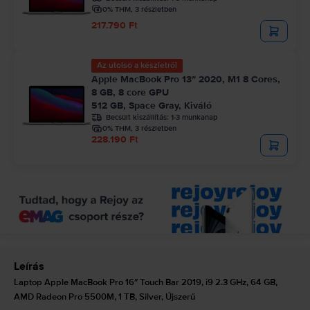
0% THM, 3 részletben
217.790 Ft
Az utolsó a készletről
Apple MacBook Pro 13″ 2020, M1 8 Cores,
8 GB, 8 core GPU
512 GB, Space Gray, Kiváló
Becsült kiszállítás:
1-3 munkanap
0% THM, 3 részletben
228.190 Ft
Leírás
Laptop Apple MacBook Pro 16″ Touch Bar 2019, i9 2.3 GHz, 64 GB,
AMD Radeon Pro 5500M, 1 TB, Silver, Újszerű