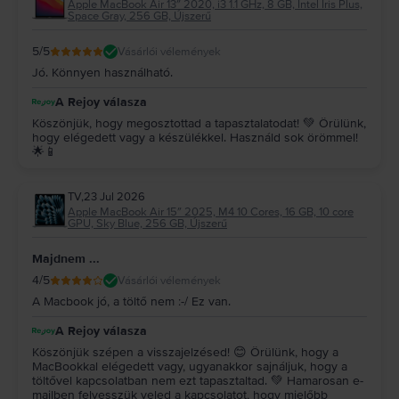
Apple MacBook Air 13″ 2020, i3 1.1 GHz, 8 GB, Intel Iris Plus,
Space Gray, 256 GB, Újszerű
5
/5
Vásárlói vélemények
Jó. Könnyen használható.
A Rejoy válasza
Köszönjük, hogy megosztottad a tapasztalatodat! 💚 Örülünk,
hogy elégedett vagy a készülékkel. Használd sok örömmel!
🌟📱
TV
,
23 Jul 2026
Apple MacBook Air 15″ 2025, M4 10 Cores, 16 GB, 10 core
GPU, Sky Blue, 256 GB, Újszerű
Majdnem ...
4
/5
Vásárlói vélemények
A Macbook jó, a töltő nem :-/ Ez van.
A Rejoy válasza
Köszönjük szépen a visszajelzésed! 😊 Örülünk, hogy a
MacBookkal elégedett vagy, ugyanakkor sajnáljuk, hogy a
töltővel kapcsolatban nem ezt tapasztaltad. 💚 Hamarosan e-
mailben felvesszük veled a kapcsolatot, hogy mielőbb