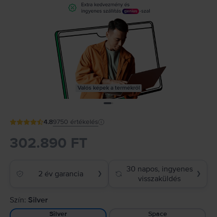
Valós képek a termékről
4.8
9750
értékelés
302.890 FT
30 napos, ingyenes
2 év garancia
❯
❯
visszaküldés
Szín:
Silver
Space
Silver