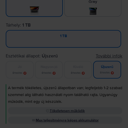
Gray
Tárhely:
1 TB
1 TB
Esztétikai állapot:
Újszerű
További infók
Jó
Nagyon jó
Kiváló
Újszerű
Értesítés
Értesítés
Értesítés
Értesítés
A termék tökéletes, újszerű állapotban van; legfeljebb 1-2 szabad
szemmel alig látható használati nyom található rajta. Ugyanúgy
működik, mint egy új készülék.
Tökéletesen működik
Max teljesítményre képes akkumulátor