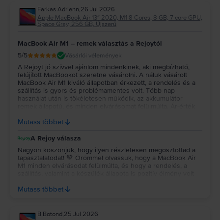
Farkas Adrienn
,
26 Jul 2026
Apple MacBook Air 13″ 2020, M1 8 Cores, 8 GB, 7 core GPU,
Space Gray, 256 GB, Újszerű
MacBook Air M1 – remek választás a Rejoytól
5
/5
Vásárlói vélemények
A Rejoyt jó szívvel ajánlom mindenkinek, aki megbízható,
felújított MacBookot szeretne vásárolni. A náluk vásárolt
MacBook Air M1 kiváló állapotban érkezett, a rendelés és a
szállítás is gyors és problémamentes volt. Több nap
használat után is tökéletesen működik, az akkumulátor
remek állapotú, és minden elvárásomat felülmúlta. Ár-érték
arányban szerintem kiváló választás volt, biztosan szívesen
Mutass többet
vásárolnék tőlük újra.
A Rejoy válasza
Nagyon köszönjük, hogy ilyen részletesen megosztottad a
tapasztalatodat! 💚 Örömmel olvassuk, hogy a MacBook Air
M1 minden elvárásodat felülmúlta, és hogy a rendelés, a
szállítás, valamint a készülék állapota is pozitív élmény volt
számodra. Köszönjük a bizalmadat és az ajánlást, reméljük, a
Mutass többet
jövőben is minket választasz! 💻✨
B.Botond
,
25 Jul 2026