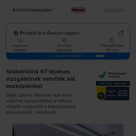
Áruhitel kalkulátor
részletek
Próbáld ki a Geniust ingyen
Ingyenes
Exkluzív
Visszaküldés
szállítás
ajánlatok
60 nap
A csoport része
Szakértőink 67 lépéses
vizsgálatnak vetették alá
eszközeinket
Saját szerviz laborban sok éves
szakmai tapasztalattal a hátunk
mögött végezzük a készülékeink
ellenőrzését, felújítását.