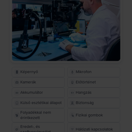
Képernyő
Mikrofon
Kamerák
Előtörténet
Akkumulátor
Hangzás
Külső esztétikai állapot
Biztonság
Folyadékkal nem
Fizikai gombok
érintkezett
Eredet-, és
Hálózati kapcsolatok
szoftvervizsgálat