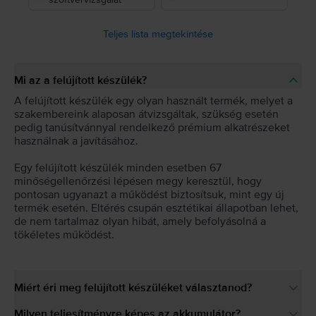
Teljes lista megtekintése
Mi az a felújított készülék?
A felújított készülék egy olyan használt termék, melyet a
szakembereink alaposan átvizsgáltak, szükség esetén
pedig tanúsítvánnyal rendelkező prémium alkatrészeket
használnak a javításához.
Egy felújított készülék minden esetben 67
minőségellenőrzési lépésen megy keresztül, hogy
pontosan ugyanazt a működést biztosítsuk, mint egy új
termék esetén. Eltérés csupán esztétikai állapotban lehet,
de nem tartalmaz olyan hibát, amely befolyásolná a
tökéletes működést.
Miért éri meg felújított készüléket választanod?
Milyen teljesítményre képes az akkumulátor?