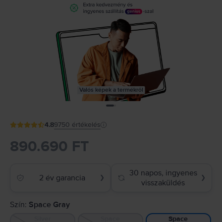
Valós képek a termékről
4.8
9750
értékelés
890.690 FT
30 napos, ingyenes
2 év garancia
❯
❯
visszaküldés
Szín:
Space Gray
Silver
Space
Space