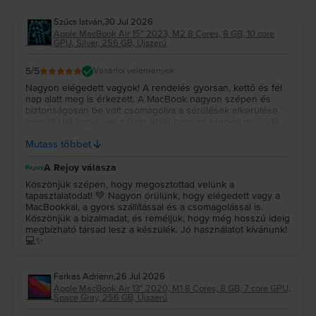
Szűcs István
,
30 Jul 2026
Apple MacBook Air 15″ 2023, M2 8 Cores, 8 GB, 10 core
GPU, Silver, 256 GB, Újszerű
5
/5
Vásárlói vélemények
Nagyon elégedett vagyok! A rendelés gyorsan, kettő és fél
nap alatt meg is érkezett. A MacBook nagyon szépen és
biztonságosan be volt csomagolva a sérülések elkerülése
végett! Hat napja van nálam. Idáig nagyon szépen működik.
Újszerűt vettem és az állapota tényleg megfelel a leírtaknak!
Mutass többet
Remélem még nagyon sokáig jól fog működni! Köszönöm!!!
A Rejoy válasza
Köszönjük szépen, hogy megosztottad velünk a
tapasztalatodat! 💚 Nagyon örülünk, hogy elégedett vagy a
MacBookkal, a gyors szállítással és a csomagolással is.
Köszönjük a bizalmadat, és reméljük, hogy még hosszú ideig
megbízható társad lesz a készülék. Jó használatot kívánunk!
💻✨
Farkas Adrienn
,
26 Jul 2026
Apple MacBook Air 13″ 2020, M1 8 Cores, 8 GB, 7 core GPU,
Space Gray, 256 GB, Újszerű