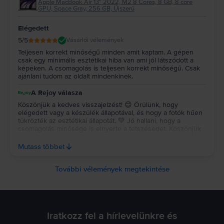
Apple MacBook Air 13″ 2022, M2 8 Cores, 8 GB, 8 core
GPU, Space Gray, 256 GB, Újszerű
Elégedett
5
/5
Vásárlói vélemények
Teljesen korrekt minőségű minden amit kaptam. A gépen
csak egy minimális esztétikai hiba van ami jól látszódott a
képeken. A csomagolás is teljesen korrekt minőségű. Csak
ajánlani tudom az oldalt mindenkinek.
A Rejoy válasza
Köszönjük a kedves visszajelzést! 😊 Örülünk, hogy
elégedett vagy a készülék állapotával, és hogy a fotók hűen
tükrözték az esztétikai állapotát. 💚 Jó hallani, hogy a
csomagolás minősége is elnyerte a tetszésedet. Köszönjük
a bizalmat és az ajánlást, sok örömet kívánunk a készülék
használatához! ✨ Köszönjük a kedves visszajelzést! 😊
Mutass többet
Örülünk, hogy elégedett vagy a készülék állapotával, és
hogy a fotók hűen tükrözték az esztétikai állapotát. 💚 Jó
hallani, hogy a csomagolás minősége is elnyerte a
További vélemények megtekintése
tetszésedet. Köszönjük a bizalmat és az ajánlást, sok örömet
kívánunk a készülék használatához! ✨
Iratkozz fel a hírlevelünkre és