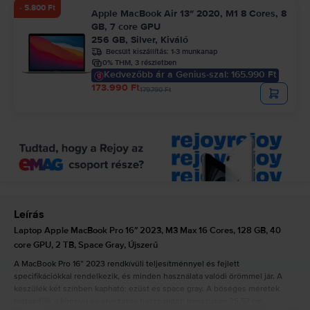
- 5.800 Ft
Apple MacBook Air 13″ 2020, M1 8 Cores, 8
GB, 7 core GPU
256 GB, Silver, Kiváló
Becsült kiszállítás:
1-3 munkanap
0% THM, 3 részletben
Kedvezőbb ár a Genius-szal: 165.990 Ft
173.990 Ft
179.790 Ft
Leírás
Laptop Apple MacBook Pro 16″ 2023, M3 Max 16 Cores, 128 GB, 40
core GPU, 2 TB, Space Gray, Újszerű
A MacBook Pro 16” 2023 rendkívüli teljesítménnyel és fejlett
specifikációkkal rendelkezik, és minden használata valódi örömmel jár. A
készülék két színben kapható: ezüst és space gray. A bőséges méretek
biztosítják a könnyű és élvezetes használatot: hosszúság 35,57 cm,