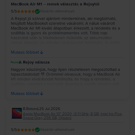
MacBook Air M1 – remek választás a Rejoytól
5
/5
Vásárlói vélemények
A Rejoyt jó szívvel ajánlom mindenkinek, aki megbízható,
felújított MacBookot szeretne vásárolni. A náluk vásárolt
MacBook Air M1 kiváló állapotban érkezett, a rendelés és a
szállítás is gyors és problémamentes volt. Több nap
használat után is tökéletesen működik, az akkumulátor
remek állapotú, és minden elvárásomat felülmúlta. Ár-érték
arányban szerintem kiváló választás volt, biztosan szívesen
Mutass többet
vásárolnék tőlük újra.
A Rejoy válasza
Nagyon köszönjük, hogy ilyen részletesen megosztottad a
tapasztalatodat! 💚 Örömmel olvassuk, hogy a MacBook Air
M1 minden elvárásodat felülmúlta, és hogy a rendelés, a
szállítás, valamint a készülék állapota is pozitív élmény volt
számodra. Köszönjük a bizalmadat és az ajánlást, reméljük, a
Mutass többet
jövőben is minket választasz! 💻✨
B.Botond
,
25 Jul 2026
Apple MacBook Air 13″ 2020, i3 1.1 GHz, 8 GB, Intel Iris Plus,
Space Gray, 256 GB, Újszerű
5
/5
Vásárlói vélemények