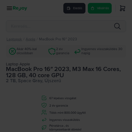
Eladás
Vásárlás
Laptopok
/
Apple
/
MacBook Pro 16″ 2023
Akár 40%-kal
2 év
Ingyenes visszaküldés 30
olcsóbban
garancia
napig
Laptop Apple
MacBook Pro 16″ 2023, M3 Max 16 Cores,
128 GB, 40 core GPU
2 TB, Space Gray, Újszerű