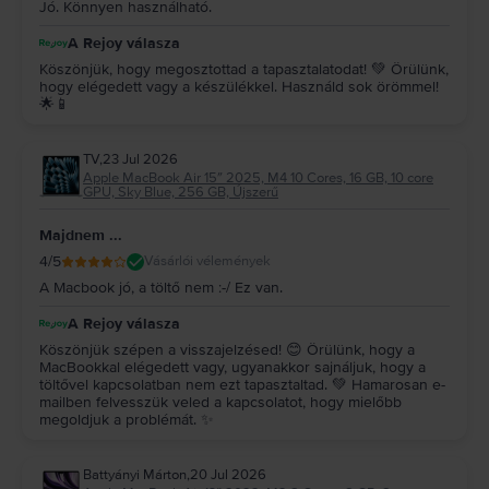
Jó. Könnyen használható.
A Rejoy válasza
Köszönjük, hogy megosztottad a tapasztalatodat! 💚 Örülünk,
hogy elégedett vagy a készülékkel. Használd sok örömmel!
🌟📱
TV
,
23 Jul 2026
Apple MacBook Air 15″ 2025, M4 10 Cores, 16 GB, 10 core
GPU, Sky Blue, 256 GB, Újszerű
Majdnem ...
4
/5
Vásárlói vélemények
A Macbook jó, a töltő nem :-/ Ez van.
A Rejoy válasza
Köszönjük szépen a visszajelzésed! 😊 Örülünk, hogy a
MacBookkal elégedett vagy, ugyanakkor sajnáljuk, hogy a
töltővel kapcsolatban nem ezt tapasztaltad. 💚 Hamarosan e-
mailben felvesszük veled a kapcsolatot, hogy mielőbb
megoldjuk a problémát. ✨
Battyányi Márton
,
20 Jul 2026