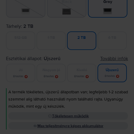
Black
Gray
Tárhely:
2 TB
512 GB
1 TB
4 TB
2 TB
Esztétikai állapot:
Újszerű
További infók
Jó
Nagyon jó
Kiváló
Újszerű
Értesítés
Értesítés
Értesítés
Értesítés
A termék tökéletes, újszerű állapotban van; legfeljebb 1-2 szabad
szemmel alig látható használati nyom található rajta. Ugyanúgy
működik, mint egy új készülék.
Tökéletesen működik
Max teljesítményre képes akkumulátor