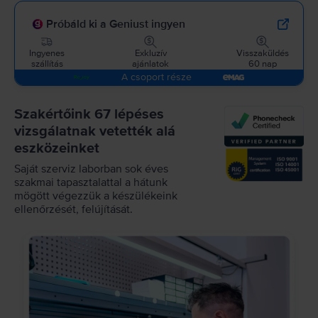
Próbáld ki a Geniust ingyen
Ingyenes
Exkluzív
Visszaküldés
szállítás
ajánlatok
60 nap
A csoport része
Szakértőink 67 lépéses
vizsgálatnak vetették alá
eszközeinket
Saját szerviz laborban sok éves
szakmai tapasztalattal a hátunk
mögött végezzük a készülékeink
ellenőrzését, felújítását.