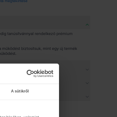
ista megtekintése
pedig tanúsítvánnyal rendelkező prémium
 működést biztosítsuk, mint egy új termék
működést.
A sütikről
tosításához, valamint