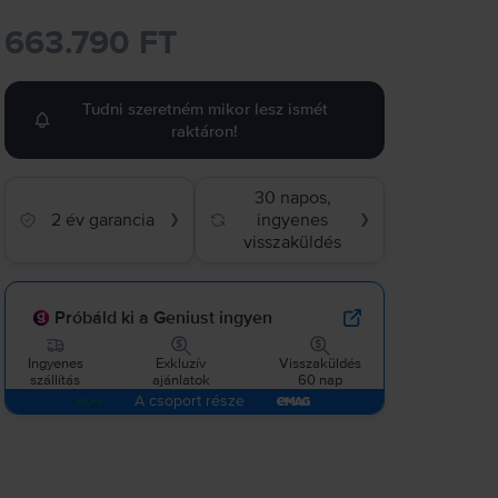
663.790 FT
Tudni szeretném mikor lesz ismét
raktáron!
30 napos,
2 év garancia
ingyenes
❯
❯
visszaküldés
Próbáld ki a Geniust ingyen
Ingyenes
Exkluzív
Visszaküldés
szállítás
ajánlatok
60 nap
A csoport része