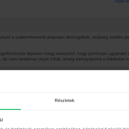
Teljes l
 melyet a szakembereink alaposan átvizsgáltak, szükség esetén 
égellenőrzési lépésen megy keresztül, hogy pontosan ugyanazt a
t, de nem tartalmaz olyan hibát, amely befolyásolná a tökéletes 
et választanod?
 akkumulátor?
Részletek
ál
mak és hirdetések személyre szabásához, közösségi funkciók biz