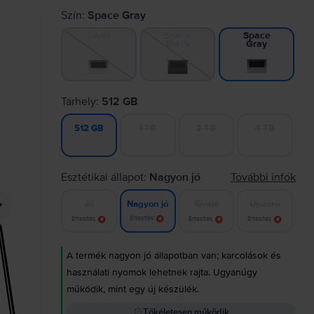
Szín:
Space Gray
Silver
Space
Space
Black
Gray
Tárhely:
512 GB
1 TB
2 TB
4 TB
512 GB
Esztétikai állapot:
Nagyon jó
További infók
Jó
Kiváló
Újszerű
Nagyon jó
Értesítés
Értesítés
Értesítés
Értesítés
A termék nagyon jó állapotban van; karcolások és
használati nyomok lehetnek rajta. Ugyanúgy
működik, mint egy új készülék.
Tökéletesen működik