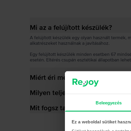
Mi az a felújított készülék?
A felújított készülék egy olyan használt termék,
alkatrészeket használnak a javításához.
Egy felújított készülék minden esetben 67 minős
esetén. Eltérés csupán esztétikai állapotban lehe
Miért éri meg felújított készülék
Milyen teljesítményre képes az
Beleegyezés
Mit fogsz találni a dobozban?
Ez a weboldal sütiket haszn
Sütiket használunk a tartal