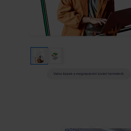
Valós képek a megvásárolni kívánt termékről.