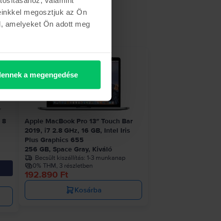
einkkel megosztjuk az Ön
l, amelyeket Ön adott meg
ennek a megengedése
 8
Apple MacBook Pro 13″ Touch Bar
2019, i7 2.8 GHz, 16 GB, Intel Iris
Plus Graphics 655
256 GB, Space Gray, Kiváló
Becsült kiszállítás:
1-3 munkanap
0% THM, 3 részletben
192.890 Ft
Kosárba