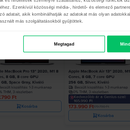
hez. Ezenkívül közösségi média-, hirdető- és elemező partner
Hasonló termékek
zó adatait, akik kombinálhatják az adatokat más olyan adatokka
sznált más szolgáltatásokból gyűjtöttek.
- 5.800 Ft
Megtagad
Mind
le MacBook Pro 13″ 2020, M1 8
Apple MacBook Air 13″ 2020, M1
es, 8 GB, 8 core GPU
Cores, 8 GB, 7 core GPU
 GB, Space Gray, Kiváló
256 GB, Silver, Kiváló
ecsült kiszállítás:
1-3 munkanap
Becsült kiszállítás:
1-3 munkanap
% THM, 3 részletben
0% THM, 3 részletben
.790 Ft
Kedvezőbb ár a Genius-szal:
165.990 Ft
173.990 Ft
Kosárba
179.790 Ft
Kosárba