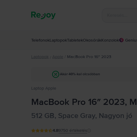
Telefonok
Laptopok
Tabletek
Okosórák
Konzolok
Geniu
Laptopok
Apple
/
MacBook Pro 16″ 2023
/
Akár 40%-kal olcsóbban
Laptop Apple
MacBook Pro 16″ 2023, M
512 GB, Space Gray, Nagyon jó
4.8
9750
értékelés