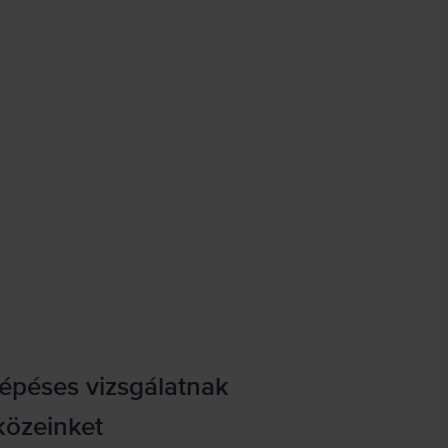
lépéses vizsgálatnak
közeinket