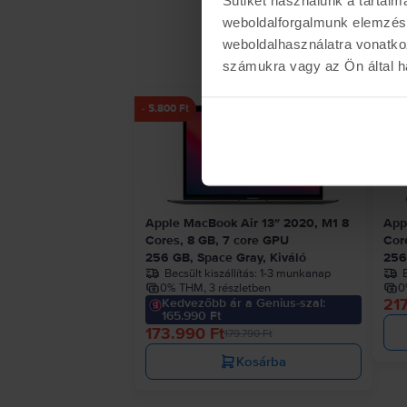
weboldalforgalmunk elemzésé
weboldalhasználatra vonatko
számukra vagy az Ön által ha
- 5.800 Ft
Apple MacBook Air 13″ 2020, M1 8
App
Cores, 8 GB, 7 core GPU
Cor
256 GB, Space Gray, Kiváló
256
Becsült kiszállítás:
1-3 munkanap
B
0% THM, 3 részletben
0
217
Kedvezőbb ár a Genius-szal:
165.990 Ft
173.990 Ft
179.790 Ft
Kosárba