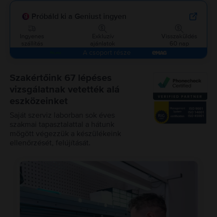
Próbáld ki a Geniust ingyen
Ingyenes
Exkluzív
Visszaküldés
szállítás
ajánlatok
60 nap
A csoport része
Szakértőink 67 lépéses
vizsgálatnak vetették alá
eszközeinket
Saját szerviz laborban sok éves
szakmai tapasztalattal a hátunk
mögött végezzük a készülékeink
ellenőrzését, felújítását.