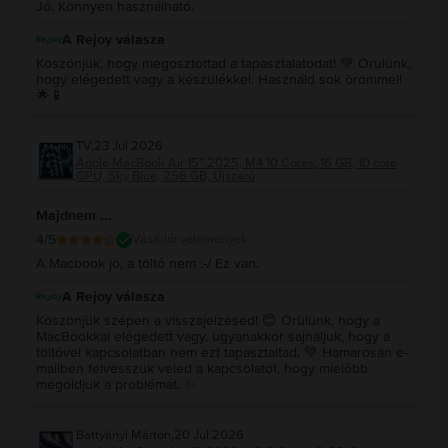
Jó. Könnyen használható.
A Rejoy válasza
Köszönjük, hogy megosztottad a tapasztalatodat! 💚 Örülünk,
hogy elégedett vagy a készülékkel. Használd sok örömmel!
🌟📱
TV
,
23 Jul 2026
Apple MacBook Air 15″ 2025, M4 10 Cores, 16 GB, 10 core
GPU, Sky Blue, 256 GB, Újszerű
Majdnem ...
4
/5
Vásárlói vélemények
A Macbook jó, a töltő nem :-/ Ez van.
A Rejoy válasza
Köszönjük szépen a visszajelzésed! 😊 Örülünk, hogy a
MacBookkal elégedett vagy, ugyanakkor sajnáljuk, hogy a
töltővel kapcsolatban nem ezt tapasztaltad. 💚 Hamarosan e-
mailben felvesszük veled a kapcsolatot, hogy mielőbb
megoldjuk a problémát. ✨
Battyányi Márton
,
20 Jul 2026