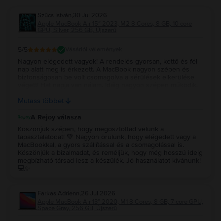
Szűcs István
,
30 Jul 2026
Apple MacBook Air 15″ 2023, M2 8 Cores, 8 GB, 10 core
GPU, Silver, 256 GB, Újszerű
5
/5
Vásárlói vélemények
Nagyon elégedett vagyok! A rendelés gyorsan, kettő és fél
nap alatt meg is érkezett. A MacBook nagyon szépen és
biztonságosan be volt csomagolva a sérülések elkerülése
végett! Hat napja van nálam. Idáig nagyon szépen működik.
Újszerűt vettem és az állapota tényleg megfelel a leírtaknak!
Mutass többet
Remélem még nagyon sokáig jól fog működni! Köszönöm!!!
A Rejoy válasza
Köszönjük szépen, hogy megosztottad velünk a
tapasztalatodat! 💚 Nagyon örülünk, hogy elégedett vagy a
MacBookkal, a gyors szállítással és a csomagolással is.
Köszönjük a bizalmadat, és reméljük, hogy még hosszú ideig
megbízható társad lesz a készülék. Jó használatot kívánunk!
💻✨
Farkas Adrienn
,
26 Jul 2026
Apple MacBook Air 13″ 2020, M1 8 Cores, 8 GB, 7 core GPU,
Space Gray, 256 GB, Újszerű