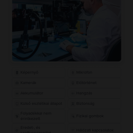
Képernyő
Mikrofon
Kamerák
Előtörténet
Akkumulátor
Hangzás
Külső esztétikai állapot
Biztonság
Folyadékkal nem
Fizikai gombok
érintkezett
Eredet-, és
Hálózati kapcsolatok
szoftvervizsgálat