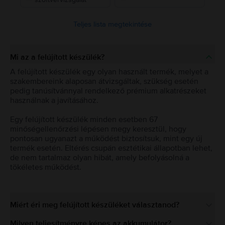
Teljes lista megtekintése
Mi az a felújított készülék?
A felújított készülék egy olyan használt termék, melyet a
szakembereink alaposan átvizsgáltak, szükség esetén
pedig tanúsítvánnyal rendelkező prémium alkatrészeket
használnak a javításához.
Egy felújított készülék minden esetben 67
minőségellenőrzési lépésen megy keresztül, hogy
pontosan ugyanazt a működést biztosítsuk, mint egy új
termék esetén. Eltérés csupán esztétikai állapotban lehet,
de nem tartalmaz olyan hibát, amely befolyásolná a
tökéletes működést.
Miért éri meg felújított készüléket választanod?
Milyen teljesítményre képes az akkumulátor?