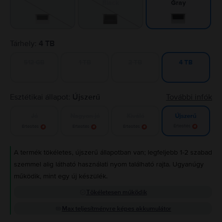
Black
Gray
Tárhely:
4 TB
512 GB
1 TB
2 TB
4 TB
Esztétikai állapot:
Újszerű
További infók
Jó
Nagyon jó
Kiváló
Újszerű
Értesítés
Értesítés
Értesítés
Értesítés
A termék tökéletes, újszerű állapotban van; legfeljebb 1-2 szabad
szemmel alig látható használati nyom található rajta. Ugyanúgy
működik, mint egy új készülék.
Tökéletesen működik
Max teljesítményre képes akkumulátor