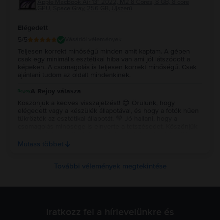
Apple MacBook Air 13″ 2022, M2 8 Cores, 8 GB, 8 core
GPU, Space Gray, 256 GB, Újszerű
Elégedett
5
/5
Vásárlói vélemények
Teljesen korrekt minőségű minden amit kaptam. A gépen
csak egy minimális esztétikai hiba van ami jól látszódott a
képeken. A csomagolás is teljesen korrekt minőségű. Csak
ajánlani tudom az oldalt mindenkinek.
A Rejoy válasza
Köszönjük a kedves visszajelzést! 😊 Örülünk, hogy
elégedett vagy a készülék állapotával, és hogy a fotók hűen
tükrözték az esztétikai állapotát. 💚 Jó hallani, hogy a
csomagolás minősége is elnyerte a tetszésedet. Köszönjük
a bizalmat és az ajánlást, sok örömet kívánunk a készülék
használatához! ✨ Köszönjük a kedves visszajelzést! 😊
Mutass többet
Örülünk, hogy elégedett vagy a készülék állapotával, és
hogy a fotók hűen tükrözték az esztétikai állapotát. 💚 Jó
hallani, hogy a csomagolás minősége is elnyerte a
További vélemények megtekintése
tetszésedet. Köszönjük a bizalmat és az ajánlást, sok örömet
kívánunk a készülék használatához! ✨
Iratkozz fel a hírlevelünkre és