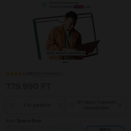
Valós képek a termékről
4.8
9750
értékelés
779.990 FT
30 napos, ingyenes
2 év garancia
❯
❯
visszaküldés
Szín:
Space Gray
Silver
Space
Space