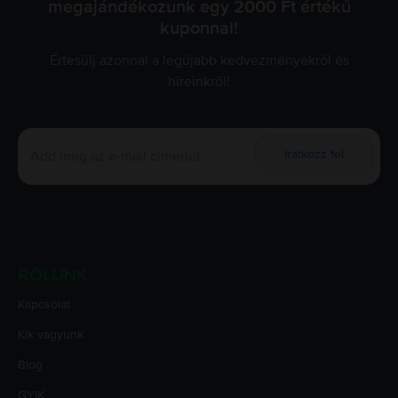
megajándékozunk egy 2000 Ft értékű
kuponnal!
Értesülj azonnal a legújabb kedvezményekről és
híreinkről!
Iratkozz fel
RÓLUNK
Kapcsolat
Kik vagyunk
Blog
GYIK