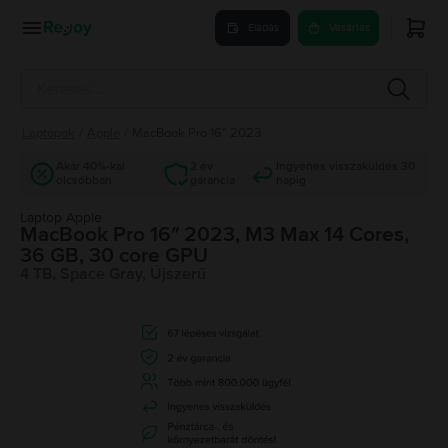
Eladás
Vásárlás
Laptopok
/
Apple
/
MacBook Pro 16″ 2023
Akár 40%-kal
2 év
Ingyenes visszaküldés 30
olcsóbban
garancia
napig
Laptop Apple
MacBook Pro 16″ 2023, M3 Max 14 Cores,
36 GB, 30 core GPU
4 TB, Space Gray, Újszerű