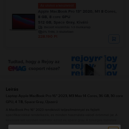
Az utolsó a készletről
Apple MacBook Pro 13″ 2020, M1 8 Cores,
8 GB, 8 core GPU
512 GB, Space Gray, Kiváló
Becsült kiszállítás:
1-3 munkanap
0% THM, 3 részletben
228.190 Ft
Leírás
Laptop Apple MacBook Pro 16″ 2023, M3 Max 14 Cores, 36 GB, 30 core
GPU, 4 TB, Space Gray, Újszerű
A MacBook Pro 16” 2023 rendkívüli teljesítménnyel és fejlett
specifikációkkal rendelkezik, és minden használata valódi örömmel jár. A
készülék két színben kapható: ezüst és space gray. A bőséges méretek
biztosítják a könnyű és élvezetes használatot: hosszúság 35,57 cm,