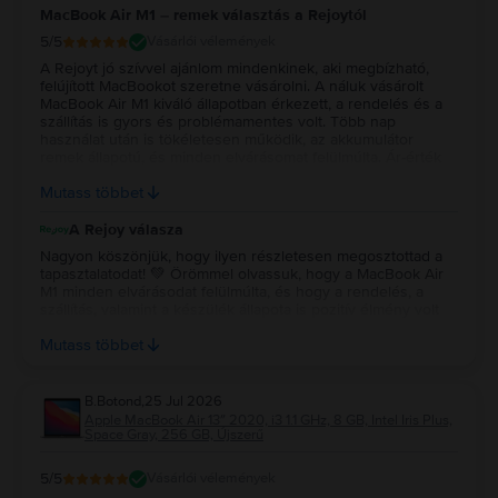
MacBook Air M1 – remek választás a Rejoytól
5
/5
Vásárlói vélemények
A Rejoyt jó szívvel ajánlom mindenkinek, aki megbízható,
felújított MacBookot szeretne vásárolni. A náluk vásárolt
MacBook Air M1 kiváló állapotban érkezett, a rendelés és a
szállítás is gyors és problémamentes volt. Több nap
használat után is tökéletesen működik, az akkumulátor
remek állapotú, és minden elvárásomat felülmúlta. Ár-érték
arányban szerintem kiváló választás volt, biztosan szívesen
Mutass többet
vásárolnék tőlük újra.
A Rejoy válasza
Nagyon köszönjük, hogy ilyen részletesen megosztottad a
tapasztalatodat! 💚 Örömmel olvassuk, hogy a MacBook Air
M1 minden elvárásodat felülmúlta, és hogy a rendelés, a
szállítás, valamint a készülék állapota is pozitív élmény volt
számodra. Köszönjük a bizalmadat és az ajánlást, reméljük, a
Mutass többet
jövőben is minket választasz! 💻✨
B.Botond
,
25 Jul 2026
Apple MacBook Air 13″ 2020, i3 1.1 GHz, 8 GB, Intel Iris Plus,
Space Gray, 256 GB, Újszerű
5
/5
Vásárlói vélemények