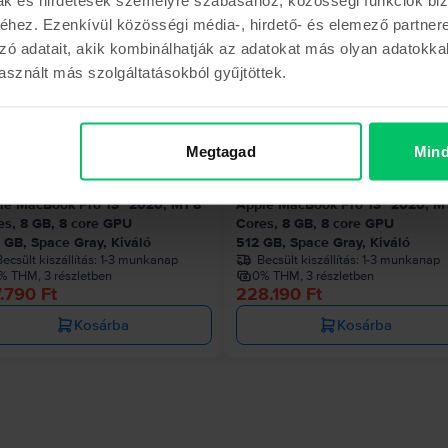
hez. Ezenkívül közösségi média-, hirdető- és elemező partner
zó adatait, akik kombinálhatják az adatokat más olyan adatokka
sznált más szolgáltatásokból gyűjtöttek.
Az utolsó a készl
Megtagad
Mind
le MacBook Pro 13″ 2020, M1 8
Apple MacBook Pro 13″ 2020, M
es, 8 GB, 8 core GPU
Cores, 8 GB, 8 core GPU
 GB, Space Gray, Kiváló
512 GB, Space Gray, Kiváló
ecsült kiszállítás:
1-3 munkanap
Becsült kiszállítás:
1-3 munkanap
% THM, 3 részletben
0% THM, 3 részletben
.790 Ft
228.190 Ft
Kosárba
Kosárba