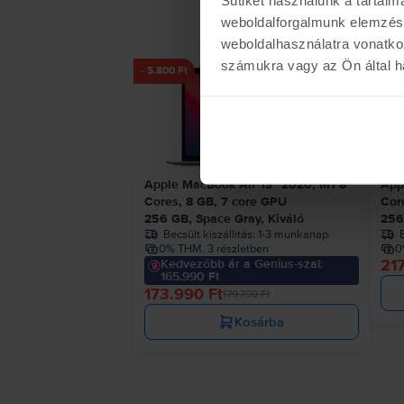
weboldalforgalmunk elemzésé
weboldalhasználatra vonatko
számukra vagy az Ön által ha
- 5.800 Ft
Apple MacBook Air 13″ 2020, M1 8
App
Cores, 8 GB, 7 core GPU
Cor
256 GB, Space Gray, Kiváló
256
Becsült kiszállítás:
1-3 munkanap
B
0% THM, 3 részletben
0
217
Kedvezőbb ár a Genius-szal:
165.990 Ft
173.990 Ft
179.790 Ft
Kosárba