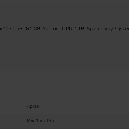
 10 Cores, 64 GB, 32 core GPU, 1 TB, Space Gray, Újsze
Gyártói információk
ekről.
knak vagy kandallóknak, ahol a hőmérséklet meghaladhatja a 100°C-ot. Tartsd távol a
Apple
Book-ot a nedvességtől, párától vagy időjárási viszonyoktól, mint eső, hó és köd
g körül, és kezeld őket óvatosan. Lehetőleg kerüld, hogy a bőröd hosszabb ideig 
 kibocsátó alkatrészeket és antennákat tartalmaz, amik zavarhatják az orvosi esz
MacBook Pro
.com/en-ca/guide/macbook-air/apd9b8f7aa11/mac