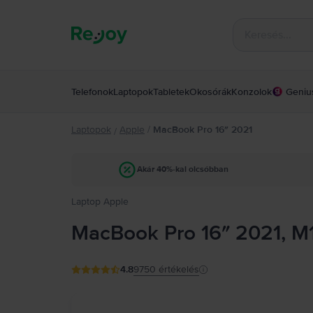
Telefonok
Laptopok
Tabletek
Okosórák
Konzolok
Geniu
Laptopok
Apple
/
MacBook Pro 16″ 2021
/
Akár 40%-kal olcsóbban
Laptop Apple
MacBook Pro 16″ 2021, M
4.8
9750
értékelés