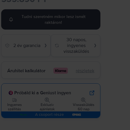
Tudni szeretném mikor lesz ismét
raktáron!
30 napos,
2 év garancia
ingyenes
❯
❯
visszaküldés
Áruhitel kalkulátor
részletek
Próbáld ki a Geniust ingyen
Ingyenes
Exkluzív
Visszaküldés
szállítás
ajánlatok
60 nap
A csoport része