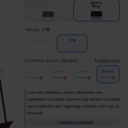
Silver
Space
Gray
Tárhely:
1 TB
512 GB
2 TB
1 TB
Esztétikai állapot:
Újszerű
További infók
Jó
Nagyon jó
Kiváló
Újszerű
Értesítés
Értesítés
Értesítés
Értesítés
A termék tökéletes, újszerű állapotban van;
legfeljebb 1-2 szabad szemmel alig látható használati
nyom található rajta. Ugyanúgy működik, mint egy új
készülék.
Tökéletesen működik