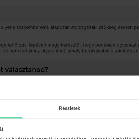
 melyet a szakembereink alaposan átvizsgáltak, szükség esetén 
égellenőrzési lépésen megy keresztül, hogy pontosan ugyanazt a
t, de nem tartalmaz olyan hibát, amely befolyásolná a tökéletes 
et választanod?
 akkumulátor?
Részletek
ál
Hasonló termékek
mak és hirdetések személyre szabásához, közösségi funkciók biz