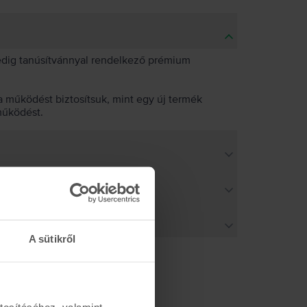
pedig tanúsítvánnyal rendelkező prémium
 működést biztosítsuk, mint egy új termék
működést.
A sütikről
tosításához, valamint