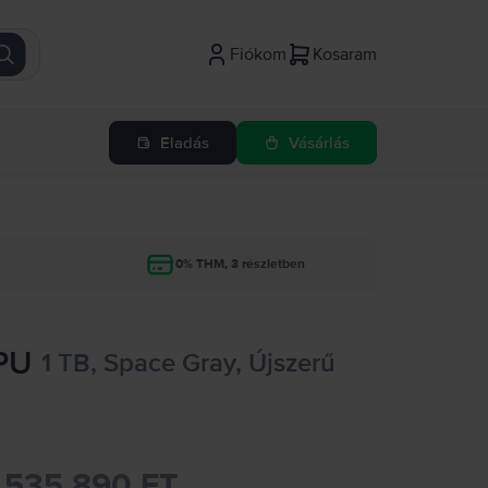
Fiókom
Kosaram
Eladás
Vásárlás
g
0% THM, 3 részletben
GPU
1 TB, Space Gray, Újszerű
535.890 FT