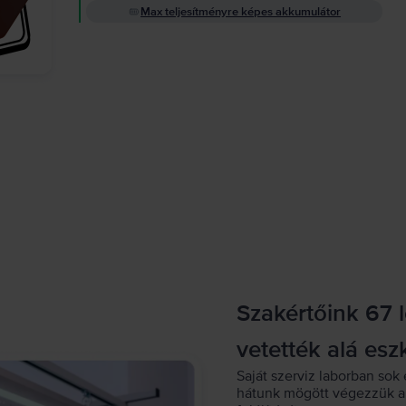
Max teljesítményre képes akkumulátor
Szakértőink 67 
vetették alá esz
Saját szerviz laborban sok 
hátunk mögött végezzük a 