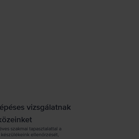
lépéses vizsgálatnak
közeinket
éves szakmai tapasztalattal a
készülékeink ellenőrzését,