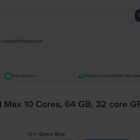
s Deals
GYIK
Kapcsolat
2 év garancia
Ingyenes visszaküldés 30 napi
1 Max 10 Cores, 64 GB, 32 core 
Szín:
Space Gray