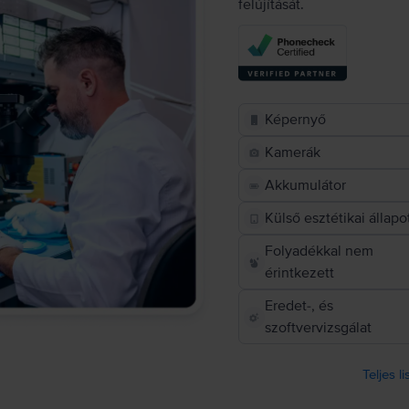
felújítását.
Képernyő
Kamerák
Akkumulátor
Külső esztétikai állapo
Folyadékkal nem
érintkezett
Eredet-, és
szoftvervizsgálat
Teljes l