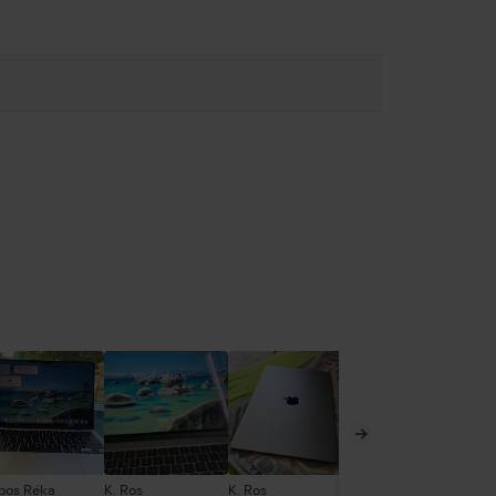
bos Réka
K. Ros
K. Ros
Tóth Lili
Pa