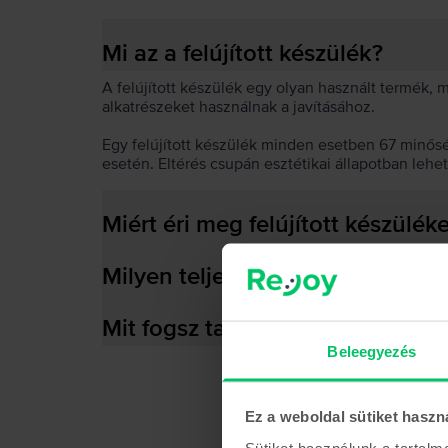
Mi az a felújított készülék?
A felújított készülék egy olyan használt termék,
alkatrészeket használnak a javításához.
Egy felújított készülék minden esetben 67 minős
esetén. Eltérés csupán esztétikai állapotban lehe
Miért éri meg felújított készülék
Milyen teljesítményre képes az
Mit fogsz találni a dobozban?
Beleegyezés
Ez a weboldal sütiket haszn
Sütiket használunk a tartal