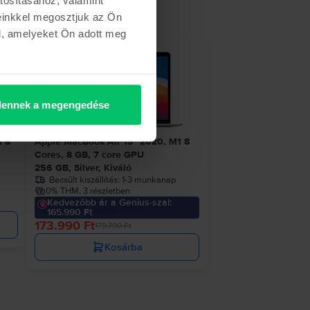
einkkel megosztjuk az Ön
l, amelyeket Ön adott meg
etről
- 5.800 Ft
ennek a megengedése
1 8
Apple MacBook Air 13″ 2020, M1 8
Cores, 8 GB, 7 core GPU
256 GB, Silver, Kiváló
Becsült kiszállítás:
1-3 munkanap
0% THM, 3 részletben
Kedvezőbb ár a Genius-szal:
165.990 Ft
173.990 Ft
179.790 Ft
Kosárba