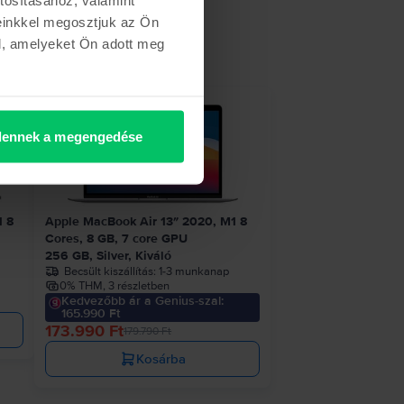
einkkel megosztjuk az Ön
l, amelyeket Ön adott meg
etről
- 5.800 Ft
ennek a megengedése
1 8
Apple MacBook Air 13″ 2020, M1 8
Cores, 8 GB, 7 core GPU
256 GB, Silver, Kiváló
Becsült kiszállítás:
1-3 munkanap
0% THM, 3 részletben
Kedvezőbb ár a Genius-szal:
165.990 Ft
173.990 Ft
179.790 Ft
Kosárba