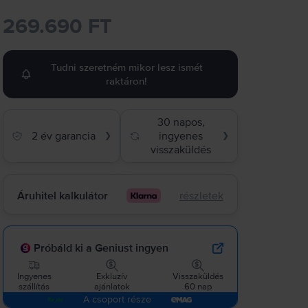
269.690 FT
Tudni szeretném mikor lesz ismét
raktáron!
30 napos,
2 év garancia
ingyenes
❯
❯
visszaküldés
Áruhitel kalkulátor
részletek
Próbáld ki a Geniust ingyen
Ingyenes
Exkluzív
Visszaküldés
szállítás
ajánlatok
60 nap
A csoport része