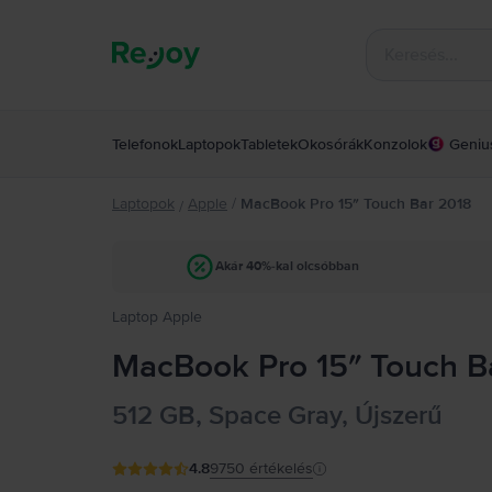
Telefonok
Laptopok
Tabletek
Okosórák
Konzolok
Geniu
Laptopok
Apple
/
MacBook Pro 15″ Touch Bar 2018
/
Akár 40%-kal olcsóbban
Laptop Apple
MacBook Pro 15″ Touch Ba
512 GB, Space Gray, Újszerű
4.8
9750
értékelés