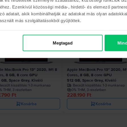
hez. Ezenkívül közösségi média-, hirdető- és elemező partner
Hasonló termékek
zó adatait, akik kombinálhatják az adatokat más olyan adatokka
sznált más szolgáltatásokból gyűjtöttek.
Az utolsó a készl
Megtagad
Mind
le MacBook Pro 13″ 2020, M1 8
Apple MacBook Pro 13″ 2020, M
es, 8 GB, 8 core GPU
Cores, 8 GB, 8 core GPU
 GB, Space Gray, Kiváló
512 GB, Space Gray, Kiváló
ecsült kiszállítás:
1-3 munkanap
Becsült kiszállítás:
1-3 munkanap
% THM, 3 részletben
0% THM, 3 részletben
.790 Ft
228.190 Ft
Kosárba
Kosárba