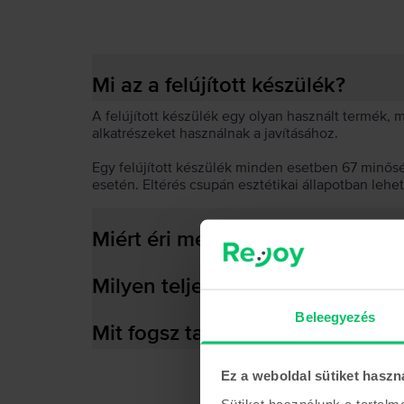
Mi az a felújított készülék?
A felújított készülék egy olyan használt termék,
alkatrészeket használnak a javításához.
Egy felújított készülék minden esetben 67 minős
esetén. Eltérés csupán esztétikai állapotban lehe
Miért éri meg felújított készülék
Milyen teljesítményre képes az
Beleegyezés
Mit fogsz találni a dobozban?
Ez a weboldal sütiket haszn
Sütiket használunk a tartal