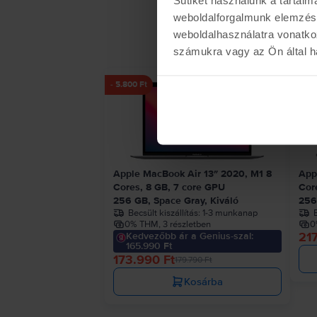
weboldalforgalmunk elemzésé
weboldalhasználatra vonatko
számukra vagy az Ön által ha
- 5.800 Ft
Apple MacBook Air 13″ 2020, M1 8
App
Cores, 8 GB, 7 core GPU
Cor
256 GB, Space Gray, Kiváló
256
Becsült kiszállítás:
1-3 munkanap
B
0% THM, 3 részletben
0
217
Kedvezőbb ár a Genius-szal:
165.990 Ft
173.990 Ft
179.790 Ft
Kosárba