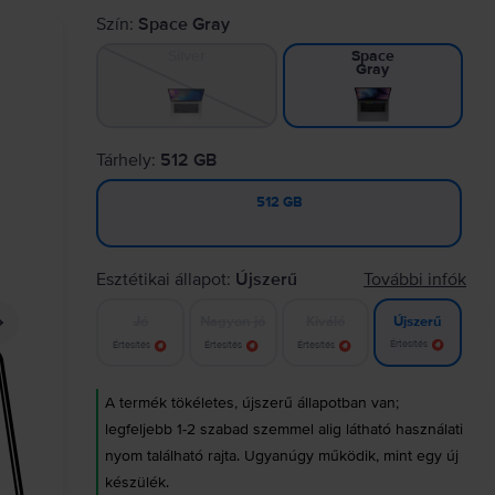
Szín:
Space Gray
Silver
Space
Gray
Tárhely:
512 GB
512 GB
Esztétikai állapot:
Újszerű
További infók
Jó
Nagyon jó
Kiváló
Újszerű
Értesítés
Értesítés
Értesítés
Értesítés
A termék tökéletes, újszerű állapotban van;
legfeljebb 1-2 szabad szemmel alig látható használati
nyom található rajta. Ugyanúgy működik, mint egy új
készülék.