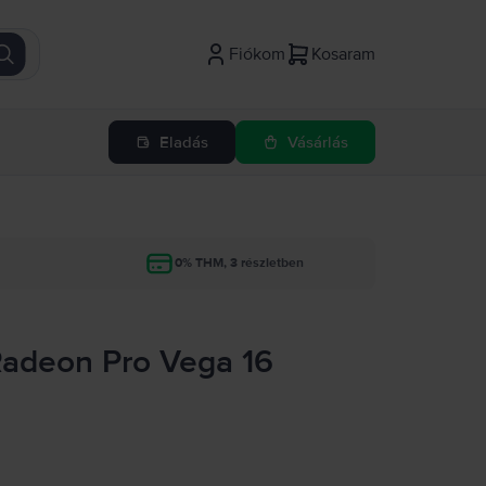
Fiókom
Kosaram
Eladás
Vásárlás
g
0% THM, 3 részletben
Radeon Pro Vega 16