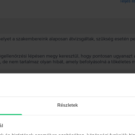
Teljes l
 melyet a szakembereink alaposan átvizsgáltak, szükség esetén 
égellenőrzési lépésen megy keresztül, hogy pontosan ugyanazt a
t, de nem tartalmaz olyan hibát, amely befolyásolná a tökéletes 
et választanod?
 akkumulátor?
Részletek
ál
mak és hirdetések személyre szabásához, közösségi funkciók biz