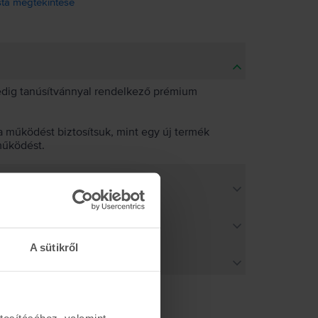
ista megtekintése
pedig tanúsítvánnyal rendelkező prémium
 működést biztosítsuk, mint egy új termék
működést.
A sütikről
tosításához, valamint