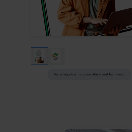
Valós képek a megvásárolni kívánt termékről.