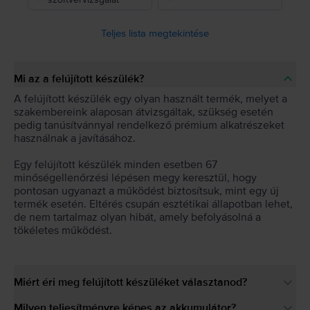
Teljes lista megtekintése
Mi az a felújított készülék?
A felújított készülék egy olyan használt termék, melyet a
szakembereink alaposan átvizsgáltak, szükség esetén
pedig tanúsítvánnyal rendelkező prémium alkatrészeket
használnak a javításához.
Egy felújított készülék minden esetben 67
minőségellenőrzési lépésen megy keresztül, hogy
pontosan ugyanazt a működést biztosítsuk, mint egy új
termék esetén. Eltérés csupán esztétikai állapotban lehet,
de nem tartalmaz olyan hibát, amely befolyásolná a
tökéletes működést.
Miért éri meg felújított készüléket választanod?
Milyen teljesítményre képes az akkumulátor?