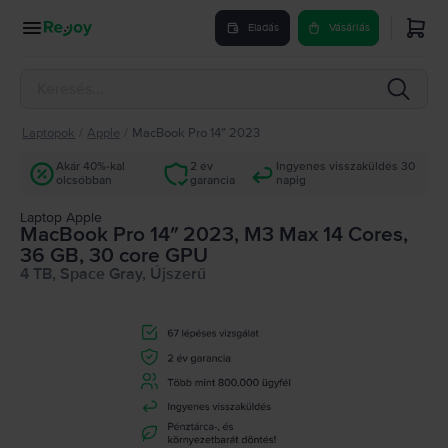
Eladás
Vásárlás
Laptopok
/
Apple
/
MacBook Pro 14″ 2023
Akár 40%-kal
2 év
Ingyenes visszaküldés 30
olcsóbban
garancia
napig
Laptop Apple
MacBook Pro 14″ 2023, M3 Max 14 Cores,
36 GB, 30 core GPU
4 TB, Space Gray, Újszerű