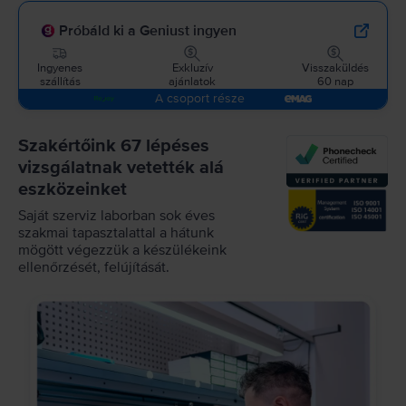
Próbáld ki a Geniust ingyen
Ingyenes
Exkluzív
Visszaküldés
szállítás
ajánlatok
60 nap
A csoport része
Szakértőink 67 lépéses
vizsgálatnak vetették alá
eszközeinket
Saját szerviz laborban sok éves
szakmai tapasztalattal a hátunk
mögött végezzük a készülékeink
ellenőrzését, felújítását.