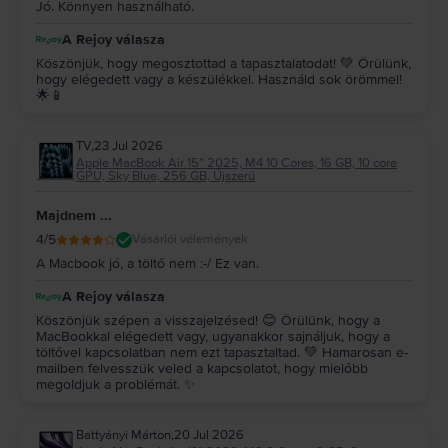
Jó. Könnyen használható.
A Rejoy válasza
Köszönjük, hogy megosztottad a tapasztalatodat! 💚 Örülünk,
hogy elégedett vagy a készülékkel. Használd sok örömmel!
🌟📱
TV
,
23 Jul 2026
Apple MacBook Air 15″ 2025, M4 10 Cores, 16 GB, 10 core
GPU, Sky Blue, 256 GB, Újszerű
Majdnem ...
4
/5
Vásárlói vélemények
A Macbook jó, a töltő nem :-/ Ez van.
A Rejoy válasza
Köszönjük szépen a visszajelzésed! 😊 Örülünk, hogy a
MacBookkal elégedett vagy, ugyanakkor sajnáljuk, hogy a
töltővel kapcsolatban nem ezt tapasztaltad. 💚 Hamarosan e-
mailben felvesszük veled a kapcsolatot, hogy mielőbb
megoldjuk a problémát. ✨
Battyányi Márton
,
20 Jul 2026