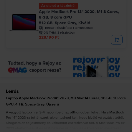
Az utolsó a készletről
Apple MacBook Pro 13″ 2020, M1 8 Cores,
8 GB, 8 core GPU
512 GB, Space Gray, Kiváló
Becsült kiszállítás:
1-3 munkanap
0% THM, 3 részletben
228.190 Ft
Leírás
Laptop Apple MacBook Pro 14″ 2023, M3 Max 14 Cores, 36 GB, 30 core
GPU, 4 TB, Space Gray, Újszerű
A vágyott laptop már 3-4 napon belül az otthonodban lehet. Ha a MacBook
Pro 14” 2023-ra tettél szert, akkor tudnod kell, hogy kiváló választást tettél.
Kifogástalan teljesítmény és kifinomult esztétika vár rád. A MacBook Pro 14”
2023 elérhető ezüst és asztroszürke színben, és a következő méreteket