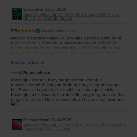
Szűcs István
,
30 Jul 2026
Apple MacBook Air 15″ 2023, M2 8 Cores, 8 GB, 10 core
GPU, Silver, 256 GB, Újszerű
5
/5
Vásárlói vélemények
Nagyon elégedett vagyok! A rendelés gyorsan, kettő és fél
nap alatt meg is érkezett. A MacBook nagyon szépen és
biztonságosan be volt csomagolva a sérülések elkerülése
végett! Hat napja van nálam. Idáig nagyon szépen működik.
Újszerűt vettem és az állapota tényleg megfelel a leírtaknak!
Mutass többet
Remélem még nagyon sokáig jól fog működni! Köszönöm!!!
A Rejoy válasza
Köszönjük szépen, hogy megosztottad velünk a
tapasztalatodat! 💚 Nagyon örülünk, hogy elégedett vagy a
MacBookkal, a gyors szállítással és a csomagolással is.
Köszönjük a bizalmadat, és reméljük, hogy még hosszú ideig
megbízható társad lesz a készülék. Jó használatot kívánunk!
💻✨
Farkas Adrienn
,
26 Jul 2026
Apple MacBook Air 13″ 2020, M1 8 Cores, 8 GB, 7 core GPU,
Space Gray, 256 GB, Újszerű