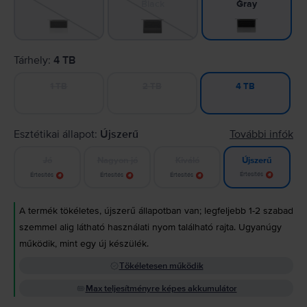
Black
Gray
Tárhely:
4 TB
1 TB
2 TB
4 TB
Esztétikai állapot:
Újszerű
További infók
Jó
Nagyon jó
Kiváló
Újszerű
Értesítés
Értesítés
Értesítés
Értesítés
A termék tökéletes, újszerű állapotban van; legfeljebb 1-2 szabad
szemmel alig látható használati nyom található rajta. Ugyanúgy
működik, mint egy új készülék.
Tökéletesen működik
Max teljesítményre képes akkumulátor