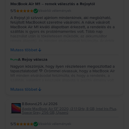
MacBook Air M1 – remek választás a Rejoytól
5
/5
Vásárlói vélemények
A Rejoyt jó szívvel ajánlom mindenkinek, aki megbízható,
felújított MacBookot szeretne vásárolni. A náluk vásárolt
MacBook Air M1 kiváló állapotban érkezett, a rendelés és a
szállítás is gyors és problémamentes volt. Több nap
használat után is tökéletesen működik, az akkumulátor
remek állapotú, és minden elvárásomat felülmúlta. Ár-érték
arányban szerintem kiváló választás volt, biztosan szívesen
Mutass többet
vásárolnék tőlük újra.
A Rejoy válasza
Nagyon köszönjük, hogy ilyen részletesen megosztottad a
tapasztalatodat! 💚 Örömmel olvassuk, hogy a MacBook Air
M1 minden elvárásodat felülmúlta, és hogy a rendelés, a
szállítás, valamint a készülék állapota is pozitív élmény volt
számodra. Köszönjük a bizalmadat és az ajánlást, reméljük, a
Mutass többet
jövőben is minket választasz! 💻✨
B.Botond
,
25 Jul 2026
Apple MacBook Air 13″ 2020, i3 1.1 GHz, 8 GB, Intel Iris Plus,
Space Gray, 256 GB, Újszerű
5
/5
Vásárlói vélemények