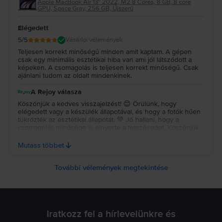
Apple MacBook Air 13″ 2022, M2 8 Cores, 8 GB, 8 core
GPU, Space Gray, 256 GB, Újszerű
Elégedett
5
/5
Vásárlói vélemények
Teljesen korrekt minőségű minden amit kaptam. A gépen
csak egy minimális esztétikai hiba van ami jól látszódott a
képeken. A csomagolás is teljesen korrekt minőségű. Csak
ajánlani tudom az oldalt mindenkinek.
A Rejoy válasza
Köszönjük a kedves visszajelzést! 😊 Örülünk, hogy
elégedett vagy a készülék állapotával, és hogy a fotók hűen
tükrözték az esztétikai állapotát. 💚 Jó hallani, hogy a
csomagolás minősége is elnyerte a tetszésedet. Köszönjük
a bizalmat és az ajánlást, sok örömet kívánunk a készülék
használatához! ✨ Köszönjük a kedves visszajelzést! 😊
Mutass többet
Örülünk, hogy elégedett vagy a készülék állapotával, és
hogy a fotók hűen tükrözték az esztétikai állapotát. 💚 Jó
hallani, hogy a csomagolás minősége is elnyerte a
További vélemények megtekintése
tetszésedet. Köszönjük a bizalmat és az ajánlást, sok örömet
kívánunk a készülék használatához! ✨
Iratkozz fel a hírlevelünkre és