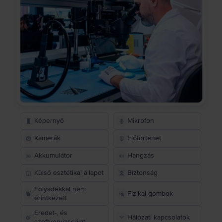
Képernyő
Mikrofon
Kamerák
Előtörténet
Akkumulátor
Hangzás
Külső esztétikai állapot
Biztonság
Folyadékkal nem
Fizikai gombok
érintkezett
Eredet-, és
Hálózati kapcsolatok
szoftvervizsgálat