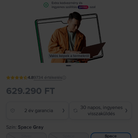
Valós képek a termékről
4.8
9734
értékelés
629.290 FT
30 napos, ingyenes
2 év garancia
❯
❯
visszaküldés
Szín:
Space Gray
Silver
Space
Space