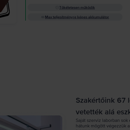
Tökéletesen működik
Max teljesítményre képes akkumulátor
Szakértőink 67 
vetették alá esz
Saját szerviz laborban sok 
hátunk mögött végezzük a 