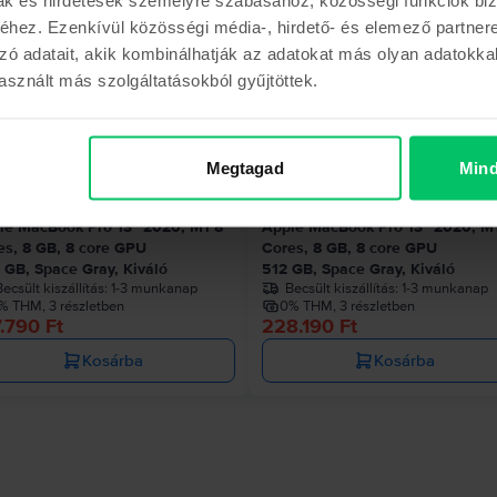
hez. Ezenkívül közösségi média-, hirdető- és elemező partner
zó adatait, akik kombinálhatják az adatokat más olyan adatokka
sznált más szolgáltatásokból gyűjtöttek.
Az utolsó a készl
Megtagad
Mind
le MacBook Pro 13″ 2020, M1 8
Apple MacBook Pro 13″ 2020, M
es, 8 GB, 8 core GPU
Cores, 8 GB, 8 core GPU
 GB, Space Gray, Kiváló
512 GB, Space Gray, Kiváló
ecsült kiszállítás:
1-3 munkanap
Becsült kiszállítás:
1-3 munkanap
% THM, 3 részletben
0% THM, 3 részletben
.790 Ft
228.190 Ft
Kosárba
Kosárba