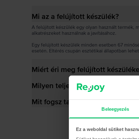
Mi az a felújított készülék?
A felújított készülék egy olyan használt termék,
alkatrészeket használnak a javításához.
Egy felújított készülék minden esetben 67 minős
esetén. Eltérés csupán esztétikai állapotban lehe
Miért éri meg felújított készülék
Milyen teljesítményre képes az
Mit fogsz találni a dobozban?
Beleegyezés
Ez a weboldal sütiket haszn
Sütiket használunk a tartal