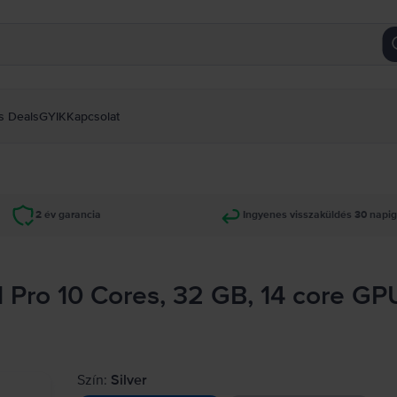
s Deals
GYIK
Kapcsolat
2 év garancia
Ingyenes visszaküldés 30 napi
 Pro 10 Cores, 32 GB, 14 core GP
Szín:
Silver