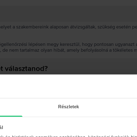
 melyet a szakembereink alaposan átvizsgáltak, szükség esetén 
égellenőrzési lépésen megy keresztül, hogy pontosan ugyanazt a
t, de nem tartalmaz olyan hibát, amely befolyásolná a tökéletes 
et választanod?
 akkumulátor?
Részletek
ál
Hasonló termékek
mak és hirdetések személyre szabásához, közösségi funkciók biz