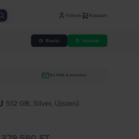
Fiókom
Kosaram
Eladás
Vásárlás
g
0% THM, 3 részletben
U
512 GB, Silver, Újszerű
379.590 FT