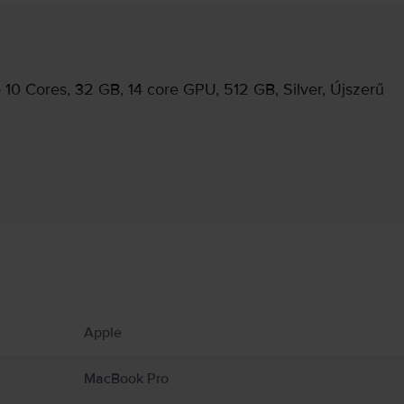
10 Cores, 32 GB, 14 core GPU, 512 GB, Silver, Újszerű
Gyártói információk
ekről.
knak vagy kandallóknak, ahol a hőmérséklet meghaladhatja a 100°C-ot. Tartsd távol a
Apple
Book-ot a nedvességtől, párától vagy időjárási viszonyoktól, mint eső, hó és köd
g körül, és kezeld őket óvatosan. Lehetőleg kerüld, hogy a bőröd hosszabb ideig 
 kibocsátó alkatrészeket és antennákat tartalmaz, amik zavarhatják az orvosi esz
MacBook Pro
.com/en-ca/guide/macbook-air/apd9b8f7aa11/mac