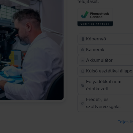
felújítását.
Képernyő
Kamerák
Akkumulátor
Külső esztétikai állapo
Folyadékkal nem
érintkezett
Eredet-, és
szoftvervizsgálat
Teljes l