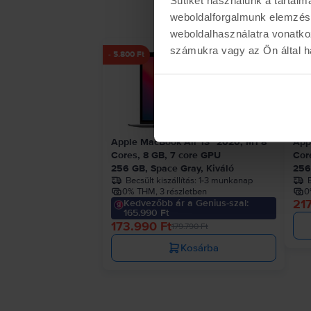
weboldalforgalmunk elemzésé
weboldalhasználatra vonatko
számukra vagy az Ön által ha
- 5.800 Ft
Apple MacBook Air 13″ 2020, M1 8
App
Cores, 8 GB, 7 core GPU
Cor
256 GB, Space Gray, Kiváló
256
Becsült kiszállítás:
1-3 munkanap
B
0% THM, 3 részletben
0
217
Kedvezőbb ár a Genius-szal:
165.990 Ft
173.990 Ft
179.790 Ft
Kosárba