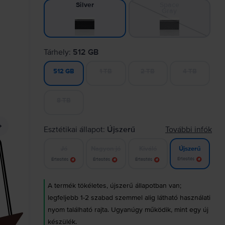
Space
Silver
Gray
Tárhely:
512 GB
1 TB
2 TB
4 TB
512 GB
8 TB
Esztétikai állapot:
Újszerű
További infók
Jó
Nagyon jó
Kiváló
Újszerű
Értesítés
Értesítés
Értesítés
Értesítés
A termék tökéletes, újszerű állapotban van;
legfeljebb 1-2 szabad szemmel alig látható használati
nyom található rajta. Ugyanúgy működik, mint egy új
készülék.