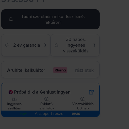
Tudni szeretném mikor lesz ismét
raktáron!
30 napos,
2 év garancia
ingyenes
❯
❯
visszaküldés
Áruhitel kalkulátor
részletek
Próbáld ki a Geniust ingyen
Ingyenes
Exkluzív
Visszaküldés
szállítás
ajánlatok
60 nap
A csoport része