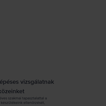
lépéses vizsgálatnak
közeinket
éves szakmai tapasztalattal a
készülékeink ellenőrzését,