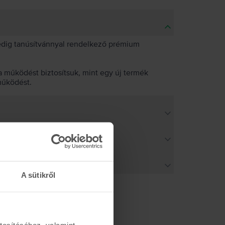
pedig tanúsítvánnyal rendelkező prémium
 működést biztosítsuk, mint egy új termék
működést.
A sütikről
tosításához, valamint