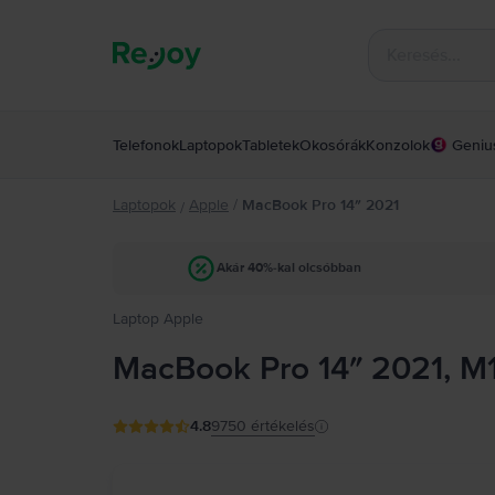
Telefonok
Laptopok
Tabletek
Okosórák
Konzolok
Geniu
Laptopok
Apple
/
MacBook Pro 14″ 2021
/
Akár 40%-kal olcsóbban
Laptop Apple
MacBook Pro 14″ 2021, M1
4.8
9750
értékelés