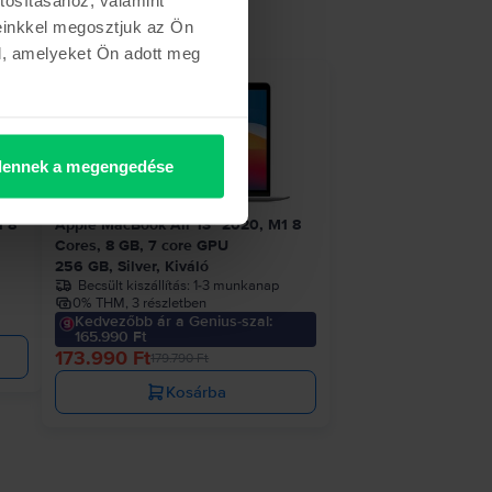
einkkel megosztjuk az Ön
l, amelyeket Ön adott meg
etről
- 5.800 Ft
ennek a megengedése
1 8
Apple MacBook Air 13″ 2020, M1 8
Cores, 8 GB, 7 core GPU
256 GB, Silver, Kiváló
Becsült kiszállítás:
1-3 munkanap
0% THM, 3 részletben
Kedvezőbb ár a Genius-szal:
165.990 Ft
173.990 Ft
179.790 Ft
Kosárba