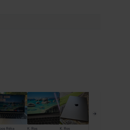
bos Réka
K. Ros
K. Ros
Tóth Lili
Pa