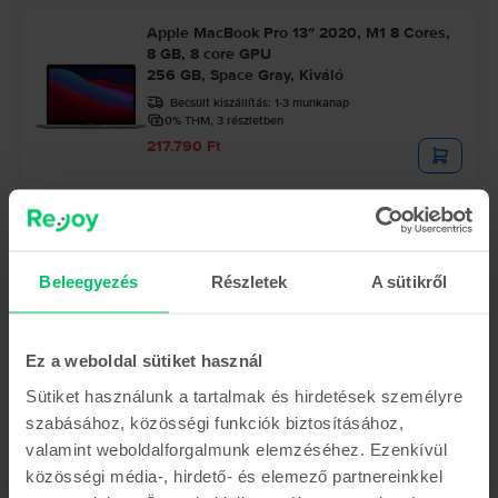
Apple MacBook Pro 13″ 2020, M1 8 Cores,
8 GB, 8 core GPU
256 GB, Space Gray, Kiváló
Becsült kiszállítás:
1-3 munkanap
0% THM, 3 részletben
217.790 Ft
Az utolsó a készletről
Apple MacBook Pro 13″ 2020, M1 8 Cores,
8 GB, 8 core GPU
512 GB, Space Gray, Kiváló
Beleegyezés
Részletek
A sütikről
Becsült kiszállítás:
1-3 munkanap
0% THM, 3 részletben
228.190 Ft
Ez a weboldal sütiket használ
Sütiket használunk a tartalmak és hirdetések személyre
szabásához, közösségi funkciók biztosításához,
valamint weboldalforgalmunk elemzéséhez. Ezenkívül
közösségi média-, hirdető- és elemező partnereinkkel