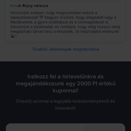
A Rejoy válasza
Köszönjük szépen, hogy megosztottad velünk a
tapasztalatodat! 💚 Nagyon örülünk, hogy elégedett vagy a
MacBookkal, a gyors szállítással és a csomagolással is.
Köszönjük a bizalmadat, és reméljük, hogy még hosszú ideig
megbízható társad lesz a készülék. Jó használatot kívánunk!
💻✨
További vélemények megtekintése
Iratkozz fel a hírlevelünkre és
megajándékozunk egy 2000 Ft értékű
kuponnal!
Értesülj azonnal a legújabb kedvezményekről és
híreinkről!