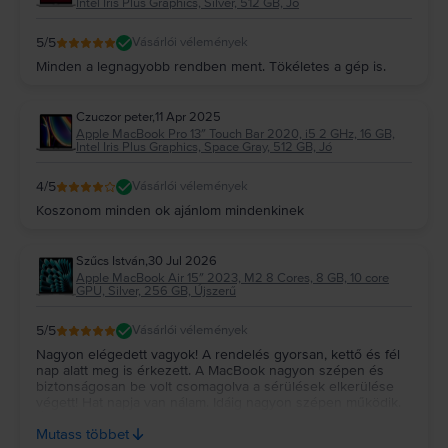
Intel Iris Plus Graphics, Silver, 512 GB, Jó
5
/5
Vásárlói vélemények
Minden a legnagyobb rendben ment. Tökéletes a gép is.
Czuczor peter
,
11 Apr 2025
Apple MacBook Pro 13″ Touch Bar 2020, i5 2 GHz, 16 GB,
Intel Iris Plus Graphics, Space Gray, 512 GB, Jó
4
/5
Vásárlói vélemények
Koszonom minden ok ajánlom mindenkinek
Szűcs István
,
30 Jul 2026
Apple MacBook Air 15″ 2023, M2 8 Cores, 8 GB, 10 core
GPU, Silver, 256 GB, Újszerű
5
/5
Vásárlói vélemények
Nagyon elégedett vagyok! A rendelés gyorsan, kettő és fél
nap alatt meg is érkezett. A MacBook nagyon szépen és
biztonságosan be volt csomagolva a sérülések elkerülése
végett! Hat napja van nálam. Idáig nagyon szépen működik.
Újszerűt vettem és az állapota tényleg megfelel a leírtaknak!
Mutass többet
Remélem még nagyon sokáig jól fog működni! Köszönöm!!!