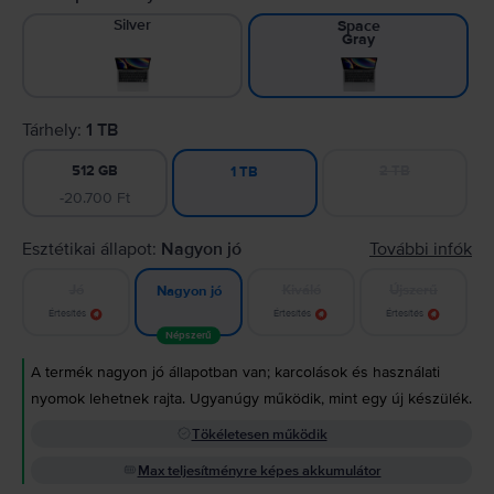
Silver
Space
Gray
Tárhely:
1 TB
512 GB
2 TB
1 TB
-20.700 Ft
Esztétikai állapot:
Nagyon jó
További infók
Jó
Kiváló
Újszerű
Nagyon jó
Értesítés
Értesítés
Értesítés
Népszerű
A termék nagyon jó állapotban van; karcolások és használati
nyomok lehetnek rajta. Ugyanúgy működik, mint egy új készülék.
Tökéletesen működik
Max teljesítményre képes akkumulátor