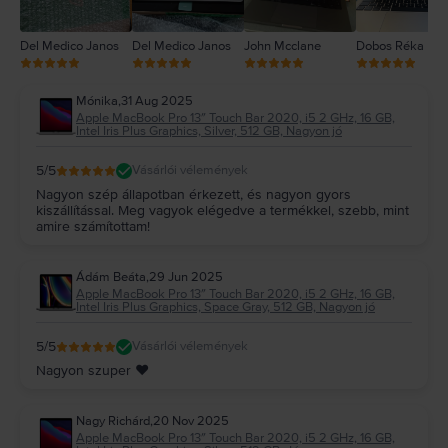
Del Medico Janos
Del Medico Janos
John Mcclane
Dobos Réka
Mónika
,
31 Aug 2025
Apple MacBook Pro 13″ Touch Bar 2020, i5 2 GHz, 16 GB,
Intel Iris Plus Graphics, Silver, 512 GB, Nagyon jó
5
/5
Vásárlói vélemények
Nagyon szép állapotban érkezett, és nagyon gyors
kiszállítással. Meg vagyok elégedve a termékkel, szebb, mint
amire számítottam!
Ádám Beáta
,
29 Jun 2025
Apple MacBook Pro 13″ Touch Bar 2020, i5 2 GHz, 16 GB,
Intel Iris Plus Graphics, Space Gray, 512 GB, Nagyon jó
5
/5
Vásárlói vélemények
Nagyon szuper ❤️
Nagy Richárd
,
20 Nov 2025
Apple MacBook Pro 13″ Touch Bar 2020, i5 2 GHz, 16 GB,