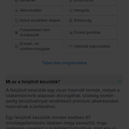
Kamerák
Előtörténet
Akkumulátor
Hangzás
Külső esztétikai állapot
Biztonság
Folyadékkal nem
Fizikai gombok
érintkezett
Eredet-, és
Hálózati kapcsolatok
szoftvervizsgálat
Teljes lista megtekintése
Mi az a felújított készülék?
A felújított készülék egy olyan használt termék, melyet a
szakembereink alaposan átvizsgáltak, szükség esetén
pedig tanúsítvánnyal rendelkező prémium alkatrészeket
használnak a javításához.
Egy felújított készülék minden esetben 67
minőségellenőrzési lépésen megy keresztül, hogy
pontosan ugyanazt a működést biztosítsuk, mint egy új