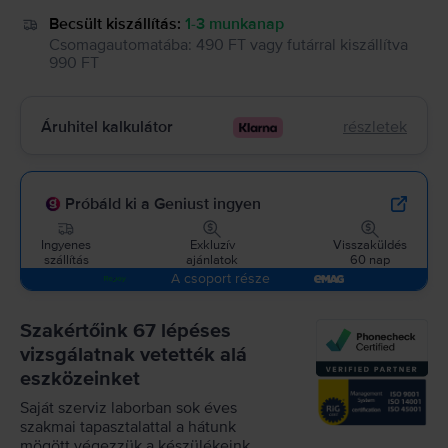
Becsült kiszállítás:
1-3 munkanap
Csomagautomatába
:
490 FT
vagy
futárral kiszállítva
990 FT
Áruhitel kalkulátor
részletek
Próbáld ki a Geniust ingyen
Ingyenes
Exkluzív
Visszaküldés
szállítás
ajánlatok
60 nap
A csoport része
Szakértőink 67 lépéses
vizsgálatnak vetették alá
eszközeinket
Saját szerviz laborban sok éves
szakmai tapasztalattal a hátunk
mögött végezzük a készülékeink