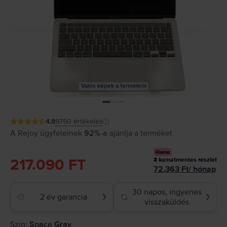
Valós képek a termékről
4.8
9750
értékelés
A Rejoy ügyfeleinek
92%-a
ajánlja a terméket
217.090 FT
3
kamatmentes részlet
72.363
Ft
/
hónap
30 napos, ingyenes
2 év garancia
❯
❯
visszaküldés
Szín:
Space Gray