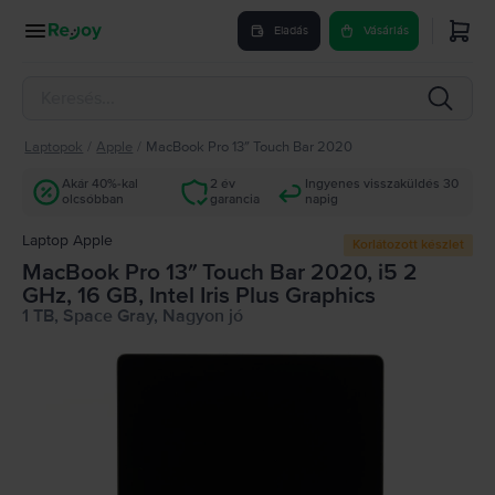
Eladás
Vásárlás
Laptopok
/
Apple
/
MacBook Pro 13″ Touch Bar 2020
Akár 40%-kal
2 év
Ingyenes visszaküldés 30
olcsóbban
garancia
napig
Laptop Apple
Korlátozott készlet
MacBook Pro 13″ Touch Bar 2020, i5 2
GHz, 16 GB, Intel Iris Plus Graphics
1 TB, Space Gray, Nagyon jó