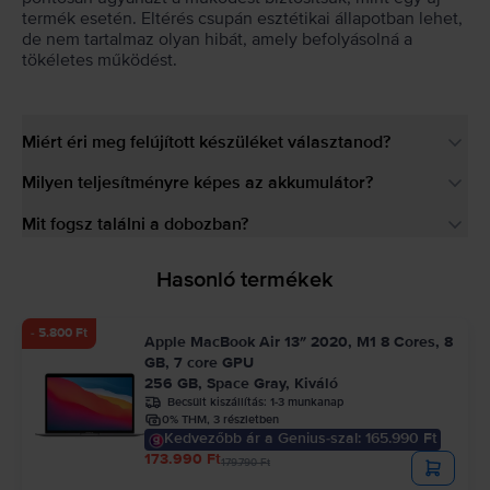
termék esetén. Eltérés csupán esztétikai állapotban lehet,
de nem tartalmaz olyan hibát, amely befolyásolná a
tökéletes működést.
Miért éri meg felújított készüléket választanod?
Milyen teljesítményre képes az akkumulátor?
Mit fogsz találni a dobozban?
Hasonló termékek
- 5.800 Ft
Apple MacBook Air 13″ 2020, M1 8 Cores, 8
GB, 7 core GPU
256 GB, Space Gray, Kiváló
Becsült kiszállítás:
1-3 munkanap
0% THM, 3 részletben
Kedvezőbb ár a Genius-szal: 165.990 Ft
173.990 Ft
179.790 Ft