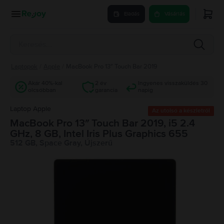
Eladás
Vásárlás
Laptopok
/
Apple
/
MacBook Pro 13″ Touch Bar 2019
Akár 40%-kal
2 év
Ingyenes visszaküldés 30
olcsóbban
garancia
napig
Laptop Apple
Az utolsó a készletről
MacBook Pro 13″ Touch Bar 2019, i5 2.4
GHz, 8 GB, Intel Iris Plus Graphics 655
512 GB, Space Gray, Újszerű