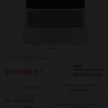
Valós képek a termékről
4.8
9750
értékelés
207.390 FT
3
kamatmentes részlet
69.130
Ft
/
hónap
30 napos, ingyenes
2 év garancia
❯
❯
visszaküldés
Szín:
Space Gray
Silver
Space