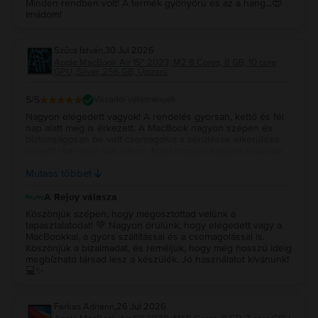
Minden rendben volt! A termék gyönyörű és az a hang...😍
Imádom!
Szűcs István
,
30 Jul 2026
Apple MacBook Air 15″ 2023, M2 8 Cores, 8 GB, 10 core
GPU, Silver, 256 GB, Újszerű
5
/5
Vásárlói vélemények
Nagyon elégedett vagyok! A rendelés gyorsan, kettő és fél
nap alatt meg is érkezett. A MacBook nagyon szépen és
biztonságosan be volt csomagolva a sérülések elkerülése
végett! Hat napja van nálam. Idáig nagyon szépen működik.
Újszerűt vettem és az állapota tényleg megfelel a leírtaknak!
Mutass többet
Remélem még nagyon sokáig jól fog működni! Köszönöm!!!
A Rejoy válasza
Köszönjük szépen, hogy megosztottad velünk a
tapasztalatodat! 💚 Nagyon örülünk, hogy elégedett vagy a
MacBookkal, a gyors szállítással és a csomagolással is.
Köszönjük a bizalmadat, és reméljük, hogy még hosszú ideig
megbízható társad lesz a készülék. Jó használatot kívánunk!
💻✨
Farkas Adrienn
,
26 Jul 2026