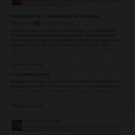
Apple MacBook Air 13″ 2020, M1 8 Cores, 8 GB, 7 core GPU,
Space Gray, 256 GB, Újszerű
MacBook Air M1 – remek választás a Rejoytól
5
/5
Vásárlói vélemények
A Rejoyt jó szívvel ajánlom mindenkinek, aki megbízható,
felújított MacBookot szeretne vásárolni. A náluk vásárolt
MacBook Air M1 kiváló állapotban érkezett, a rendelés és a
szállítás is gyors és problémamentes volt. Több nap
használat után is tökéletesen működik, az akkumulátor
remek állapotú, és minden elvárásomat felülmúlta. Ár-érték
arányban szerintem kiváló választás volt, biztosan szívesen
Mutass többet
vásárolnék tőlük újra.
A Rejoy válasza
Nagyon köszönjük, hogy ilyen részletesen megosztottad a
tapasztalatodat! 💚 Örömmel olvassuk, hogy a MacBook Air
M1 minden elvárásodat felülmúlta, és hogy a rendelés, a
szállítás, valamint a készülék állapota is pozitív élmény volt
számodra. Köszönjük a bizalmadat és az ajánlást, reméljük, a
Mutass többet
jövőben is minket választasz! 💻✨
B.Botond
,
25 Jul 2026
Apple MacBook Air 13″ 2020, i3 1.1 GHz, 8 GB, Intel Iris Plus,
Space Gray, 256 GB, Újszerű