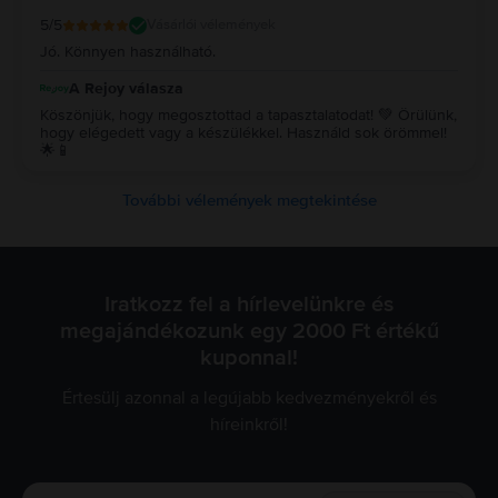
5
/5
Vásárlói vélemények
Jó. Könnyen használható.
A Rejoy válasza
Köszönjük, hogy megosztottad a tapasztalatodat! 💚 Örülünk,
hogy elégedett vagy a készülékkel. Használd sok örömmel!
🌟📱
További vélemények megtekintése
Iratkozz fel a hírlevelünkre és
megajándékozunk egy 2000 Ft értékű
kuponnal!
Értesülj azonnal a legújabb kedvezményekről és
híreinkről!