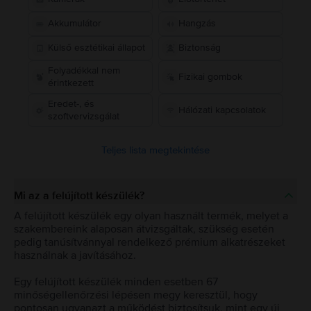
Akkumulátor
Hangzás
Külső esztétikai állapot
Biztonság
Folyadékkal nem
Fizikai gombok
érintkezett
Eredet-, és
Hálózati kapcsolatok
szoftvervizsgálat
Teljes lista megtekintése
Mi az a felújított készülék?
A felújított készülék egy olyan használt termék, melyet a
szakembereink alaposan átvizsgáltak, szükség esetén
pedig tanúsítvánnyal rendelkező prémium alkatrészeket
használnak a javításához.
Egy felújított készülék minden esetben 67
minőségellenőrzési lépésen megy keresztül, hogy
pontosan ugyanazt a működést biztosítsuk, mint egy új