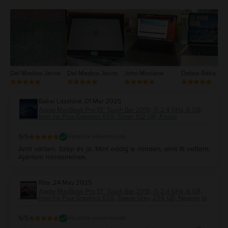
3
2
1
Del Medico Janos
Del Medico Janos
John Mcclane
Dobos Réka
Bakai Lászlóné
,
01 Mar 2025
Apple MacBook Pro 13″ Touch Bar 2019, i5 2.4 GHz, 8 GB,
Intel Iris Plus Graphics 655, Silver, 512 GB, Kiváló
5
/5
Vásárlói vélemények
Amit vártam. Szép és jó. Mint eddig is minden, amit itt vettem.
Ajánlom mindenkinek.
Rita
,
24 May 2025
Apple MacBook Pro 13″ Touch Bar 2019, i5 2.4 GHz, 8 GB,
Intel Iris Plus Graphics 655, Space Gray, 256 GB, Nagyon jó
5
/5
Vásárlói vélemények