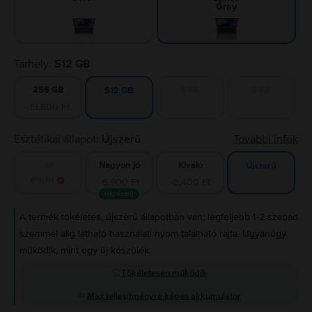
Gray
Tárhely:
512 GB
256 GB
1 TB
2 TB
512 GB
-13.800 Ft
Esztétikai állapot:
Újszerű
További infók
Jó
Nagyon jó
Kiváló
Újszerű
Értesítés
-6.900 Ft
-3.400 Ft
Népszerű
A termék tökéletes, újszerű állapotban van; legfeljebb 1-2 szabad
szemmel alig látható használati nyom található rajta. Ugyanúgy
működik, mint egy új készülék.
Tökéletesen működik
Max teljesítményre képes akkumulátor