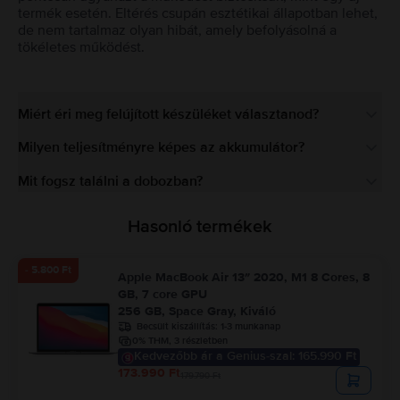
termék esetén. Eltérés csupán esztétikai állapotban lehet,
de nem tartalmaz olyan hibát, amely befolyásolná a
tökéletes működést.
Miért éri meg felújított készüléket választanod?
Milyen teljesítményre képes az akkumulátor?
Mit fogsz találni a dobozban?
Hasonló termékek
- 5.800 Ft
Apple MacBook Air 13″ 2020, M1 8 Cores, 8
GB, 7 core GPU
256 GB, Space Gray, Kiváló
Becsült kiszállítás:
1-3 munkanap
0% THM, 3 részletben
Kedvezőbb ár a Genius-szal: 165.990 Ft
173.990 Ft
179.790 Ft