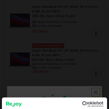
Apple MacBook Pro 13″ 2020, M1 8 Cores,
8 GB, 8 core GPU
256 GB, Space Gray, Kiváló
Becsült kiszállítás:
1-3 munkanap
0% THM, 3 részletben
217.790 Ft
Az utolsó a készletről
Apple MacBook Pro 13″ 2020, M1 8 Cores,
8 GB, 8 core GPU
512 GB, Space Gray, Kiváló
Becsült kiszállítás:
1-3 munkanap
0% THM, 3 részletben
228.190 Ft