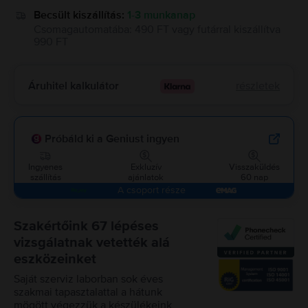
Becsült kiszállítás:
1-3 munkanap
Csomagautomatába
:
490 FT
vagy
futárral kiszállítva
990 FT
Áruhitel kalkulátor
részletek
Próbáld ki a Geniust ingyen
Ingyenes
Exkluzív
Visszaküldés
szállítás
ajánlatok
60 nap
A csoport része
Szakértőink 67 lépéses
vizsgálatnak vetették alá
eszközeinket
Saját szerviz laborban sok éves
szakmai tapasztalattal a hátunk
mögött végezzük a készülékeink