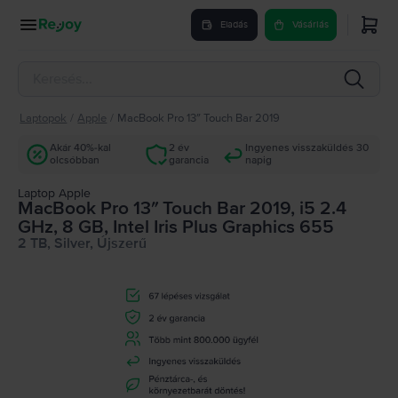
Eladás
Vásárlás
Laptopok
/
Apple
/
MacBook Pro 13″ Touch Bar 2019
Akár 40%-kal
2 év
Ingyenes visszaküldés 30
olcsóbban
garancia
napig
Laptop Apple
MacBook Pro 13″ Touch Bar 2019, i5 2.4
GHz, 8 GB, Intel Iris Plus Graphics 655
2 TB, Silver, Újszerű