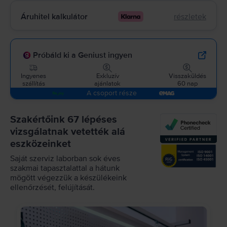
Áruhitel kalkulátor
részletek
Próbáld ki a Geniust ingyen
Ingyenes
Exkluzív
Visszaküldés
szállítás
ajánlatok
60 nap
A csoport része
Szakértőink 67 lépéses
vizsgálatnak vetették alá
eszközeinket
Saját szerviz laborban sok éves
szakmai tapasztalattal a hátunk
mögött végezzük a készülékeink
ellenőrzését, felújítását.