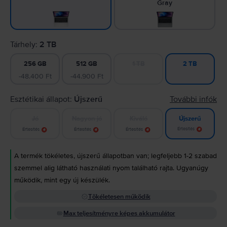
Gray
Tárhely:
2 TB
256 GB
512 GB
1 TB
2 TB
-48.400 Ft
-44.900 Ft
Esztétikai állapot:
Újszerű
További infók
Jó
Nagyon jó
Kiváló
Újszerű
Értesítés
Értesítés
Értesítés
Értesítés
A termék tökéletes, újszerű állapotban van; legfeljebb 1-2 szabad
szemmel alig látható használati nyom található rajta. Ugyanúgy
működik, mint egy új készülék.
Tökéletesen működik
Max teljesítményre képes akkumulátor