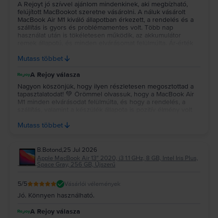
A Rejoyt jó szívvel ajánlom mindenkinek, aki megbízható,
felújított MacBookot szeretne vásárolni. A náluk vásárolt
MacBook Air M1 kiváló állapotban érkezett, a rendelés és a
szállítás is gyors és problémamentes volt. Több nap
használat után is tökéletesen működik, az akkumulátor
remek állapotú, és minden elvárásomat felülmúlta. Ár-érték
arányban szerintem kiváló választás volt, biztosan szívesen
Mutass többet
vásárolnék tőlük újra.
A Rejoy válasza
Nagyon köszönjük, hogy ilyen részletesen megosztottad a
tapasztalatodat! 💚 Örömmel olvassuk, hogy a MacBook Air
M1 minden elvárásodat felülmúlta, és hogy a rendelés, a
szállítás, valamint a készülék állapota is pozitív élmény volt
számodra. Köszönjük a bizalmadat és az ajánlást, reméljük, a
Mutass többet
jövőben is minket választasz! 💻✨
B.Botond
,
25 Jul 2026
Apple MacBook Air 13″ 2020, i3 1.1 GHz, 8 GB, Intel Iris Plus,
Space Gray, 256 GB, Újszerű
5
/5
Vásárlói vélemények
Jó. Könnyen használható.
A Rejoy válasza