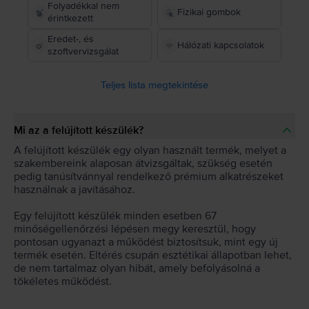
Folyadékkal nem
Fizikai gombok
érintkezett
Eredet-, és
Hálózati kapcsolatok
szoftvervizsgálat
Teljes lista megtekintése
Mi az a felújított készülék?
A felújított készülék egy olyan használt termék, melyet a
szakembereink alaposan átvizsgáltak, szükség esetén
pedig tanúsítvánnyal rendelkező prémium alkatrészeket
használnak a javításához.
Egy felújított készülék minden esetben 67
minőségellenőrzési lépésen megy keresztül, hogy
pontosan ugyanazt a működést biztosítsuk, mint egy új
termék esetén. Eltérés csupán esztétikai állapotban lehet,
de nem tartalmaz olyan hibát, amely befolyásolná a
tökéletes működést.