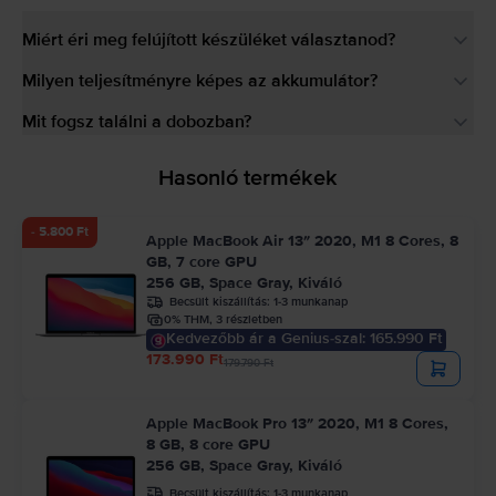
Miért éri meg felújított készüléket választanod?
Milyen teljesítményre képes az akkumulátor?
Mit fogsz találni a dobozban?
Hasonló termékek
- 5.800 Ft
Apple MacBook Air 13″ 2020, M1 8 Cores, 8
GB, 7 core GPU
256 GB, Space Gray, Kiváló
Becsült kiszállítás:
1-3 munkanap
0% THM, 3 részletben
Kedvezőbb ár a Genius-szal: 165.990 Ft
173.990 Ft
179.790 Ft
Apple MacBook Pro 13″ 2020, M1 8 Cores,
8 GB, 8 core GPU
256 GB, Space Gray, Kiváló
Becsült kiszállítás:
1-3 munkanap