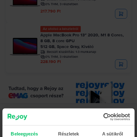
0% THM, 3 részletben
217.790 Ft
Az utolsó a készletről
Apple MacBook Pro 13″ 2020, M1 8 Cores,
8 GB, 8 core GPU
512 GB, Space Gray, Kiváló
Becsült kiszállítás:
1-3 munkanap
0% THM, 3 részletben
228.190 Ft
Leírás
Laptop Apple MacBook Pro 13″ Touch Bar 2019, i5 2.4 GHz, 8 GB, Intel
Iris Plus Graphics 655, 2 TB, Silver, Újszerű
Beleegyezés
Részletek
A sütikről