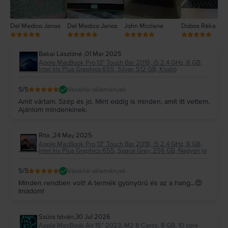
Del Medico Janos
Del Medico Janos
John Mcclane
Dobos Réka
Bakai Lászlóné
,
01 Mar 2025
Apple MacBook Pro 13″ Touch Bar 2019, i5 2.4 GHz, 8 GB,
Intel Iris Plus Graphics 655, Silver, 512 GB, Kiváló
5
/5
Vásárlói vélemények
Amit vártam. Szép és jó. Mint eddig is minden, amit itt vettem.
Ajánlom mindenkinek.
Rita
,
24 May 2025
Apple MacBook Pro 13″ Touch Bar 2019, i5 2.4 GHz, 8 GB,
Intel Iris Plus Graphics 655, Space Gray, 256 GB, Nagyon jó
5
/5
Vásárlói vélemények
Minden rendben volt! A termék gyönyörű és az a hang...😍
Imádom!
Szűcs István
,
30 Jul 2026
Apple MacBook Air 15″ 2023, M2 8 Cores, 8 GB, 10 core