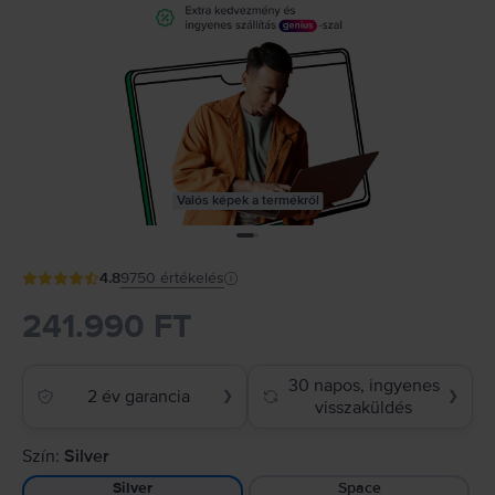
Valós képek a termékről
4.8
9750
értékelés
241.990 FT
30 napos, ingyenes
2 év garancia
❯
❯
visszaküldés
Szín:
Silver
Space
Silver