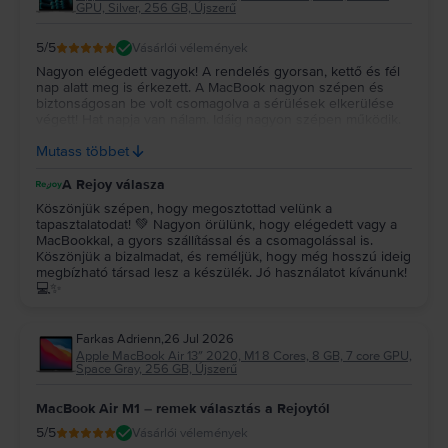
GPU, Silver, 256 GB, Újszerű
5
/5
Vásárlói vélemények
Nagyon elégedett vagyok! A rendelés gyorsan, kettő és fél
nap alatt meg is érkezett. A MacBook nagyon szépen és
biztonságosan be volt csomagolva a sérülések elkerülése
végett! Hat napja van nálam. Idáig nagyon szépen működik.
Újszerűt vettem és az állapota tényleg megfelel a leírtaknak!
Mutass többet
Remélem még nagyon sokáig jól fog működni! Köszönöm!!!
A Rejoy válasza
Köszönjük szépen, hogy megosztottad velünk a
tapasztalatodat! 💚 Nagyon örülünk, hogy elégedett vagy a
MacBookkal, a gyors szállítással és a csomagolással is.
Köszönjük a bizalmadat, és reméljük, hogy még hosszú ideig
megbízható társad lesz a készülék. Jó használatot kívánunk!
💻✨
Farkas Adrienn
,
26 Jul 2026
Apple MacBook Air 13″ 2020, M1 8 Cores, 8 GB, 7 core GPU,
Space Gray, 256 GB, Újszerű
MacBook Air M1 – remek választás a Rejoytól
5
/5
Vásárlói vélemények