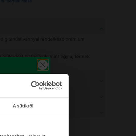
ista megtekintése
pedig tanúsítvánnyal rendelkező prémium
 működést biztosítsuk, mint egy új termék
működést.
A sütikről
tosításához, valamint