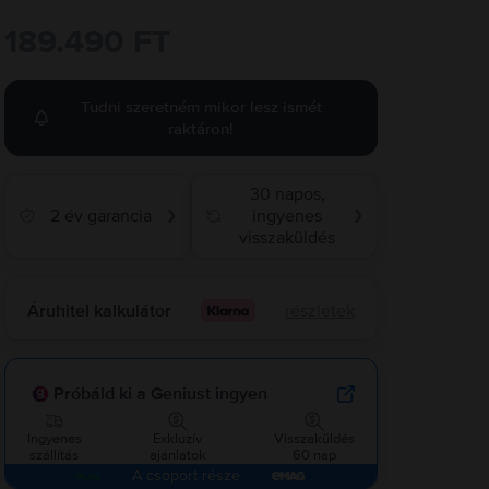
189.490 FT
Tudni szeretném mikor lesz ismét
raktáron!
30 napos,
2 év garancia
ingyenes
❯
❯
visszaküldés
Áruhitel kalkulátor
részletek
Próbáld ki a Geniust ingyen
Ingyenes
Exkluzív
Visszaküldés
szállítás
ajánlatok
60 nap
A csoport része