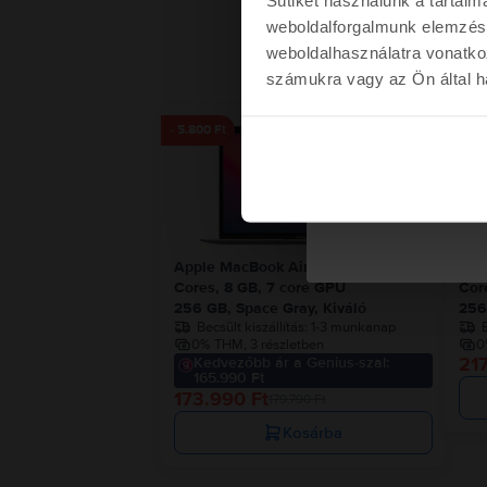
weboldalforgalmunk elemzésé
weboldalhasználatra vonatko
számukra vagy az Ön által ha
Kére
- 5.800 Ft
Nem kérem a kup
Apple MacBook Air 13″ 2020, M1 8
App
Cores, 8 GB, 7 core GPU
Cor
256 GB, Space Gray, Kiváló
256
Becsült kiszállítás:
1-3 munkanap
B
0% THM, 3 részletben
0
217
Kedvezőbb ár a Genius-szal:
165.990 Ft
173.990 Ft
179.790 Ft
Kosárba