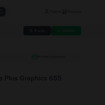
Fiókom
Kosaram
Eladás
Vásárlás
g
0% THM, 3 részletben
is Plus Graphics 655