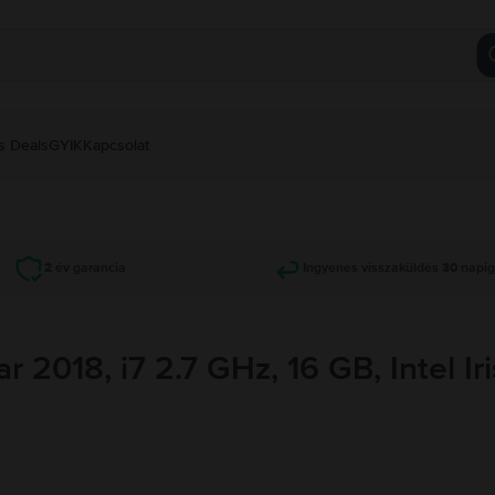
s Deals
GYIK
Kapcsolat
2 év garancia
Ingyenes visszaküldés 30 napi
 2018, i7 2.7 GHz, 16 GB, Intel Ir