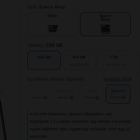
Szín:
Space Gray
Silver
Space
Gray
Tárhely:
256 GB
512 GB
1 TB
256 GB
-13.900 Ft
+ 34.500 Ft
Esztétikai állapot:
Újszerű
További infók
Jó
Nagyon jó
Kiváló
Újszerű
Értesítés
Értesítés
Értesítés
Értesítés
A termék tökéletes, újszerű állapotban van;
legfeljebb 1-2 szabad szemmel alig látható használati
nyom található rajta. Ugyanúgy működik, mint egy új
készülék.