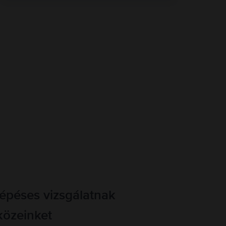
lépéses vizsgálatnak
közeinket