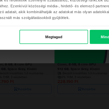
hez. Ezenkívül közösségi média-, hirdető- és elemező partner
Hasonló termékek
zó adatait, akik kombinálhatják az adatokat más olyan adatokka
sznált más szolgáltatásokból gyűjtöttek.
m a kupont
Az utolsó a készl
Megtagad
Mind
ont a megrendelésemhez
le MacBook Pro 13″ 2020, M1 8
Apple MacBook Pro 13″ 2020, M
es, 8 GB, 8 core GPU
Cores, 8 GB, 8 core GPU
 GB, Space Gray, Kiváló
512 GB, Space Gray, Kiváló
ecsült kiszállítás:
1-3 munkanap
Becsült kiszállítás:
1-3 munkanap
% THM, 3 részletben
0% THM, 3 részletben
.790 Ft
228.190 Ft
Kosárba
Kosárba