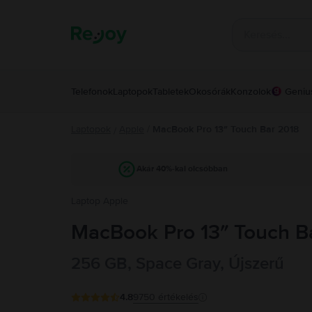
Telefonok
Laptopok
Tabletek
Okosórák
Konzolok
Geniu
Laptopok
Apple
/
MacBook Pro 13″ Touch Bar 2018
/
Akár 40%-kal olcsóbban
Laptop Apple
MacBook Pro 13″ Touch Bar
256 GB, Space Gray, Újszerű
4.8
9750
értékelés