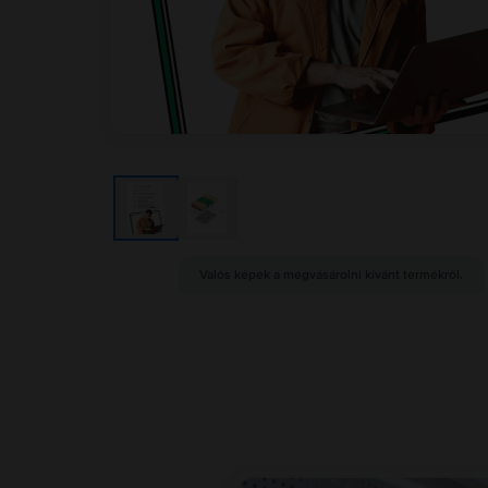
Valós képek a megvásárolni kívánt termékről.