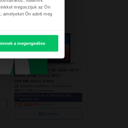
einkkel megosztjuk az Ön
l, amelyeket Ön adott meg
etről
- 5.800 Ft
ennek a megengedése
1 8
Apple MacBook Air 13″ 2020, M1 8
Cores, 8 GB, 7 core GPU
256 GB, Silver, Kiváló
Becsült kiszállítás:
1-3 munkanap
0% THM, 3 részletben
Kedvezőbb ár a Genius-szal:
165.990 Ft
173.990 Ft
179.790 Ft
Kosárba