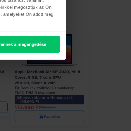
einkkel megosztjuk az Ön
l, amelyeket Ön adott meg
etről
- 5.800 Ft
ennek a megengedése
1 8
Apple MacBook Air 13″ 2020, M1 8
Cores, 8 GB, 7 core GPU
256 GB, Silver, Kiváló
Becsült kiszállítás:
1-3 munkanap
0% THM, 3 részletben
Kedvezőbb ár a Genius-szal:
165.990 Ft
173.990 Ft
179.790 Ft
Kosárba