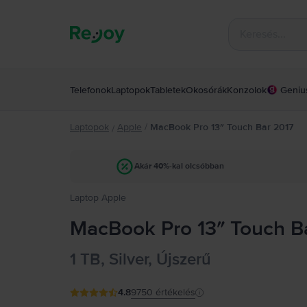
Telefonok
Laptopok
Tabletek
Okosórák
Konzolok
Geniu
Laptopok
Apple
/
MacBook Pro 13″ Touch Bar 2017
/
Akár 40%-kal olcsóbban
Laptop Apple
MacBook Pro 13″ Touch Bar 
1 TB, Silver, Újszerű
4.8
9750
értékelés