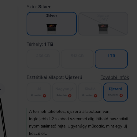
Szín:
Silver
Space
Silver
Gray
Tárhely:
1 TB
256 GB
512 GB
1 TB
Esztétikai állapot:
Újszerű
További infók
Jó
Nagyon jó
Kiváló
Újszerű
Értesítés
Értesítés
Értesítés
Értesítés
A termék tökéletes, újszerű állapotban van;
legfeljebb 1-2 szabad szemmel alig látható használati
nyom található rajta. Ugyanúgy működik, mint egy új
készülék.