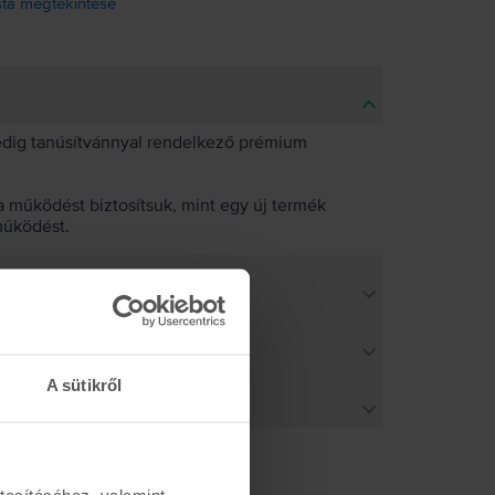
ista megtekintése
pedig tanúsítvánnyal rendelkező prémium
 működést biztosítsuk, mint egy új termék
működést.
A sütikről
tosításához, valamint