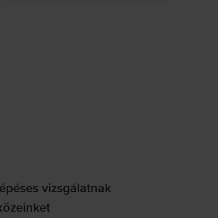
lépéses vizsgálatnak
közeinket