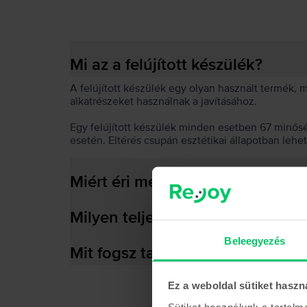
Mi az a felújított készülék?
A felújított készülék egy olyan használt termék,
alkatrészeket használnak a javításához.
Egy felújított készülék minden esetben 67 minős
esetén. Eltérés csupán esztétikai állapotban lehe
Miért éri meg felújított készülék
Milyen teljesítményre képes az
Beleegyezés
Mit fogsz találni a dobozban?
Ez a weboldal sütiket haszn
Sütiket használunk a tartal