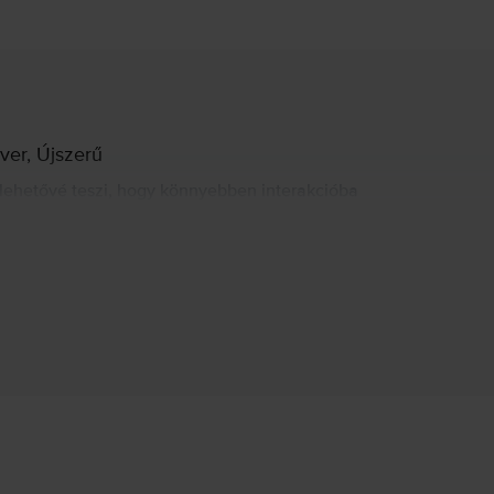
lver, Újszerű
 lehetővé teszi, hogy könnyebben interakcióba
könnyítik a vásárlási döntést. Az ezüst és
e igényeidet, még útközben is: vastagság 1,49
rvilágítással és IPS technológiával rendelkezik,
e ülésekhez. A MacBook Pro 13” Touch Bar 2017
 akár 3,5 GHz-ig is képes működni. A MacBook Pro
A felelős személy elérhetőségei
en érhetők el.
li böngészést vagy 10 órás videólejátszást is