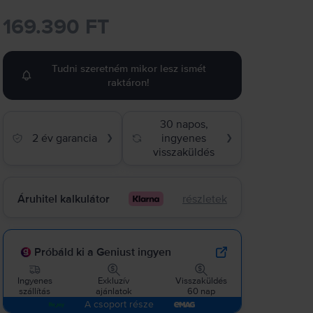
169.390 FT
Tudni szeretném mikor lesz ismét
raktáron!
30 napos,
2 év garancia
ingyenes
❯
❯
visszaküldés
Áruhitel kalkulátor
részletek
Próbáld ki a Geniust ingyen
Ingyenes
Exkluzív
Visszaküldés
szállítás
ajánlatok
60 nap
A csoport része