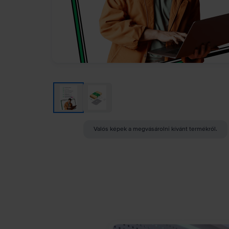
Valós képek a megvásárolni kívánt termékről.