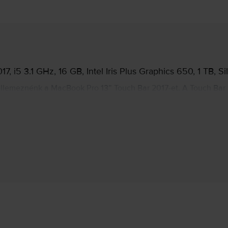
 i5 3.1 GHz, 16 GB, Intel Iris Plus Graphics 650, 1 TB, Si
jellemeznénk a MacBook Pro 13” Touch Bar 2017-et. A Touch Bar
tív élményt nyújt. Ennek a laptopnak a fejlett specifikációi meg
ouch Bar 2017 tökéletes méretekkel rendelkezik, hogy kielégíts
súlya mindössze 1,37 kg.
ónyi színben, a 13,3 hüvelykes Retina kijelzőn, amely LED hátté
r inch. A 720p FaceTime HD kamera tökéletesen alkalmas onlin
gos Intel Core i5 processzor biztosítja, amely Turbo Boost-tal
Gyártói információk
ndelkezik, tárhely lehetőségek pedig 256 GB és 512 GB kivitelb
olimer akkumulátor támogatja, amely akár 10 órás vezeték nélkü