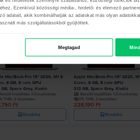
hez. Ezenkívül közösségi média-, hirdető- és elemező partner
Hasonló termékek
zó adatait, akik kombinálhatják az adatokat más olyan adatokka
sznált más szolgáltatásokból gyűjtöttek.
Az utolsó a készl
Megtagad
Mind
le MacBook Pro 13″ 2020, M1 8
Apple MacBook Pro 13″ 2020, M
es, 8 GB, 8 core GPU
Cores, 8 GB, 8 core GPU
 GB, Space Gray, Kiváló
512 GB, Space Gray, Kiváló
ecsült kiszállítás:
1-3 munkanap
Becsült kiszállítás:
1-3 munkanap
% THM, 3 részletben
0% THM, 3 részletben
.790 Ft
228.190 Ft
Kosárba
Kosárba