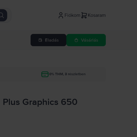
Fiókom
Kosaram
Eladás
Vásárlás
g
0% THM, 3 részletben
is Plus Graphics 650