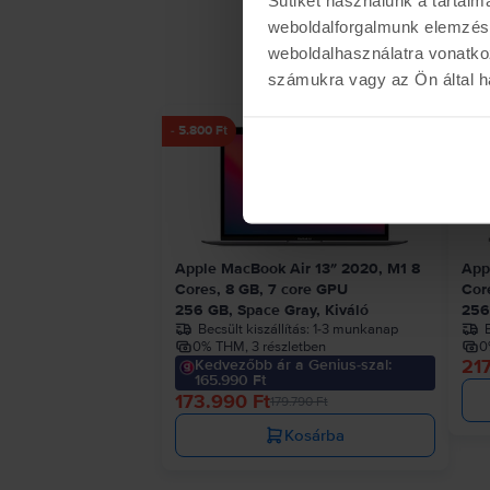
weboldalforgalmunk elemzésé
weboldalhasználatra vonatko
számukra vagy az Ön által ha
- 5.800 Ft
Apple MacBook Air 13″ 2020, M1 8
App
Cores, 8 GB, 7 core GPU
Cor
256 GB, Space Gray, Kiváló
256
Becsült kiszállítás:
1-3 munkanap
B
0% THM, 3 részletben
0
217
Kedvezőbb ár a Genius-szal:
165.990 Ft
173.990 Ft
179.790 Ft
Kosárba