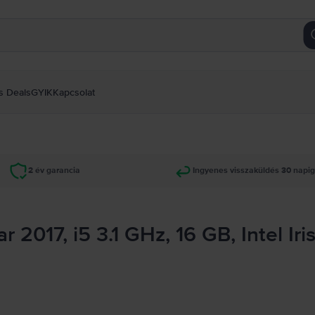
s Deals
GYIK
Kapcsolat
2 év garancia
Ingyenes visszaküldés 30 napi
2017, i5 3.1 GHz, 16 GB, Intel Ir