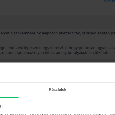
Teljes l
 melyet a szakembereink alaposan átvizsgáltak, szükség esetén 
égellenőrzési lépésen megy keresztül, hogy pontosan ugyanazt a
t, de nem tartalmaz olyan hibát, amely befolyásolná a tökéletes 
et választanod?
 akkumulátor?
Részletek
ál
mak és hirdetések személyre szabásához, közösségi funkciók biz