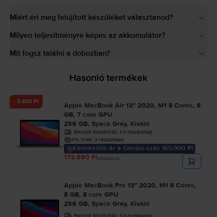
Miért éri meg felújított készüléket választanod?
Milyen teljesítményre képes az akkumulátor?
Mit fogsz találni a dobozban?
Hasonló termékek
- 5.800 Ft
Apple MacBook Air 13″ 2020, M1 8 Cores, 8
GB, 7 core GPU
256 GB, Space Gray, Kiváló
Becsült kiszállítás:
1-3 munkanap
0% THM, 3 részletben
Kedvezőbb ár a Genius-szal: 165.990 Ft
173.990 Ft
179.790 Ft
Apple MacBook Pro 13″ 2020, M1 8 Cores,
8 GB, 8 core GPU
256 GB, Space Gray, Kiváló
Becsült kiszállítás:
1-3 munkanap