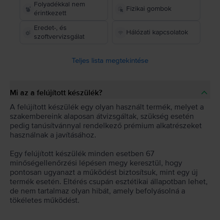
Folyadékkal nem
Fizikai gombok
érintkezett
Eredet-, és
Hálózati kapcsolatok
szoftvervizsgálat
Teljes lista megtekintése
Mi az a felújított készülék?
A felújított készülék egy olyan használt termék, melyet a
szakembereink alaposan átvizsgáltak, szükség esetén
pedig tanúsítvánnyal rendelkező prémium alkatrészeket
használnak a javításához.
Egy felújított készülék minden esetben 67
minőségellenőrzési lépésen megy keresztül, hogy
pontosan ugyanazt a működést biztosítsuk, mint egy új
termék esetén. Eltérés csupán esztétikai állapotban lehet,
de nem tartalmaz olyan hibát, amely befolyásolná a
tökéletes működést.