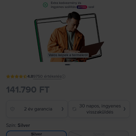
Valós képek a termékről
4.8
9750
értékelés
141.790 FT
30 napos, ingyenes
2 év garancia
❯
❯
visszaküldés
Szín:
Silver
Space
Silver