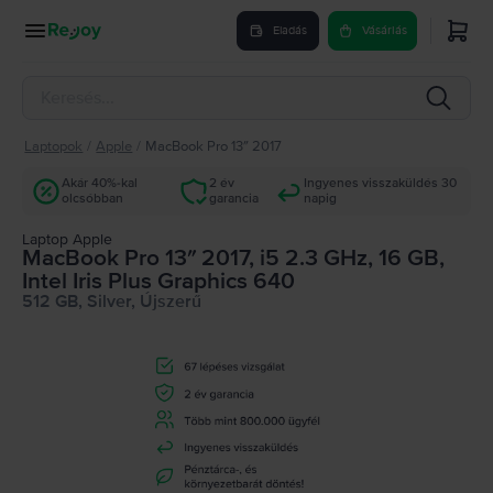
Eladás
Vásárlás
Laptopok
/
Apple
/
MacBook Pro 13″ 2017
Akár 40%-kal
2 év
Ingyenes visszaküldés 30
olcsóbban
garancia
napig
Laptop Apple
MacBook Pro 13″ 2017, i5 2.3 GHz, 16 GB,
Intel Iris Plus Graphics 640
512 GB, Silver, Újszerű