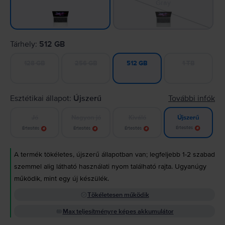
Gray
Tárhely:
512 GB
128 GB
256 GB
1 TB
512 GB
Esztétikai állapot:
Újszerű
További infók
Jó
Nagyon jó
Kiváló
Újszerű
Értesítés
Értesítés
Értesítés
Értesítés
A termék tökéletes, újszerű állapotban van; legfeljebb 1-2 szabad
szemmel alig látható használati nyom található rajta. Ugyanúgy
működik, mint egy új készülék.
Tökéletesen működik
Max teljesítményre képes akkumulátor