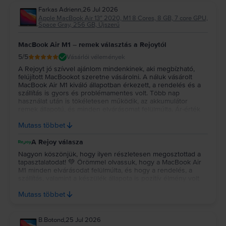
Farkas Adrienn
,
26 Jul 2026
Apple MacBook Air 13″ 2020, M1 8 Cores, 8 GB, 7 core GPU,
Space Gray, 256 GB, Újszerű
MacBook Air M1 – remek választás a Rejoytól
5
/5
Vásárlói vélemények
A Rejoyt jó szívvel ajánlom mindenkinek, aki megbízható,
felújított MacBookot szeretne vásárolni. A náluk vásárolt
MacBook Air M1 kiváló állapotban érkezett, a rendelés és a
szállítás is gyors és problémamentes volt. Több nap
használat után is tökéletesen működik, az akkumulátor
remek állapotú, és minden elvárásomat felülmúlta. Ár-érték
arányban szerintem kiváló választás volt, biztosan szívesen
Mutass többet
vásárolnék tőlük újra.
A Rejoy válasza
Nagyon köszönjük, hogy ilyen részletesen megosztottad a
tapasztalatodat! 💚 Örömmel olvassuk, hogy a MacBook Air
M1 minden elvárásodat felülmúlta, és hogy a rendelés, a
szállítás, valamint a készülék állapota is pozitív élmény volt
számodra. Köszönjük a bizalmadat és az ajánlást, reméljük, a
Mutass többet
jövőben is minket választasz! 💻✨
B.Botond
,
25 Jul 2026