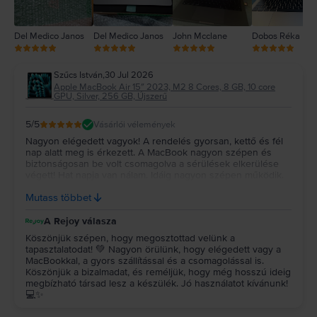
Del Medico Janos
Del Medico Janos
John Mcclane
Dobos Réka
Szűcs István
,
30 Jul 2026
Apple MacBook Air 15″ 2023, M2 8 Cores, 8 GB, 10 core
GPU, Silver, 256 GB, Újszerű
5
/5
Vásárlói vélemények
Nagyon elégedett vagyok! A rendelés gyorsan, kettő és fél
nap alatt meg is érkezett. A MacBook nagyon szépen és
biztonságosan be volt csomagolva a sérülések elkerülése
végett! Hat napja van nálam. Idáig nagyon szépen működik.
Újszerűt vettem és az állapota tényleg megfelel a leírtaknak!
Mutass többet
Remélem még nagyon sokáig jól fog működni! Köszönöm!!!
A Rejoy válasza
Köszönjük szépen, hogy megosztottad velünk a
tapasztalatodat! 💚 Nagyon örülünk, hogy elégedett vagy a
MacBookkal, a gyors szállítással és a csomagolással is.
Köszönjük a bizalmadat, és reméljük, hogy még hosszú ideig
megbízható társad lesz a készülék. Jó használatot kívánunk!
💻✨