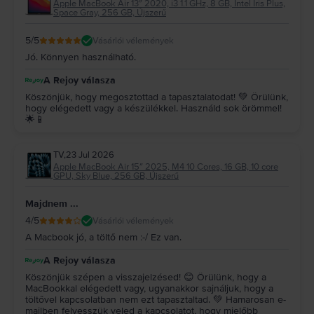
Apple MacBook Air 13″ 2020, i3 1.1 GHz, 8 GB, Intel Iris Plus,
Space Gray, 256 GB, Újszerű
5
/5
Vásárlói vélemények
Jó. Könnyen használható.
A Rejoy válasza
Köszönjük, hogy megosztottad a tapasztalatodat! 💚 Örülünk,
hogy elégedett vagy a készülékkel. Használd sok örömmel!
🌟📱
TV
,
23 Jul 2026
Apple MacBook Air 15″ 2025, M4 10 Cores, 16 GB, 10 core
GPU, Sky Blue, 256 GB, Újszerű
Majdnem ...
4
/5
Vásárlói vélemények
A Macbook jó, a töltő nem :-/ Ez van.
A Rejoy válasza
Köszönjük szépen a visszajelzésed! 😊 Örülünk, hogy a
MacBookkal elégedett vagy, ugyanakkor sajnáljuk, hogy a
töltővel kapcsolatban nem ezt tapasztaltad. 💚 Hamarosan e-
mailben felvesszük veled a kapcsolatot, hogy mielőbb