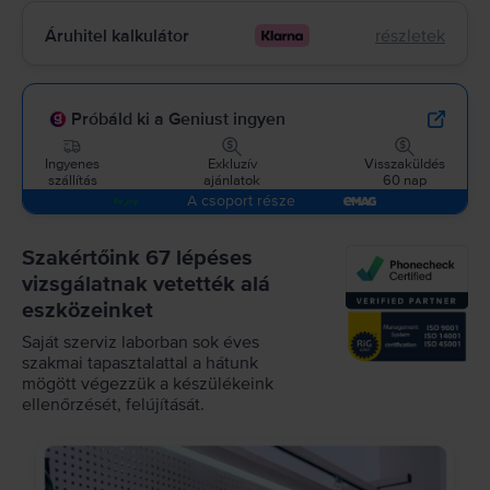
Áruhitel kalkulátor
részletek
Próbáld ki a Geniust ingyen
Ingyenes
Exkluzív
Visszaküldés
szállítás
ajánlatok
60 nap
A csoport része
Szakértőink 67 lépéses
vizsgálatnak vetették alá
eszközeinket
Saját szerviz laborban sok éves
szakmai tapasztalattal a hátunk
mögött végezzük a készülékeink
ellenőrzését, felújítását.