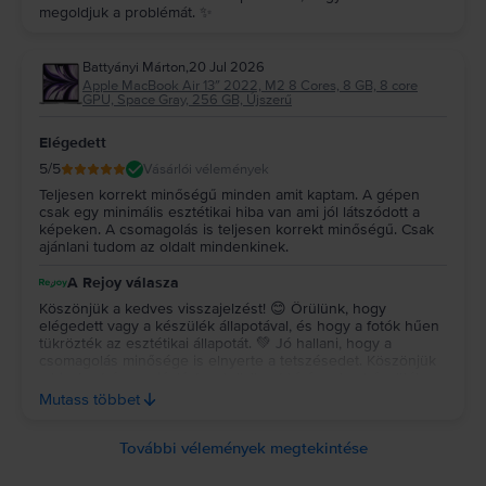
megoldjuk a problémát. ✨
Battyányi Márton
,
20 Jul 2026
Apple MacBook Air 13″ 2022, M2 8 Cores, 8 GB, 8 core
GPU, Space Gray, 256 GB, Újszerű
Elégedett
5
/5
Vásárlói vélemények
Teljesen korrekt minőségű minden amit kaptam. A gépen
csak egy minimális esztétikai hiba van ami jól látszódott a
képeken. A csomagolás is teljesen korrekt minőségű. Csak
ajánlani tudom az oldalt mindenkinek.
A Rejoy válasza
Köszönjük a kedves visszajelzést! 😊 Örülünk, hogy
elégedett vagy a készülék állapotával, és hogy a fotók hűen
tükrözték az esztétikai állapotát. 💚 Jó hallani, hogy a
csomagolás minősége is elnyerte a tetszésedet. Köszönjük
a bizalmat és az ajánlást, sok örömet kívánunk a készülék
használatához! ✨ Köszönjük a kedves visszajelzést! 😊
Mutass többet
Örülünk, hogy elégedett vagy a készülék állapotával, és
hogy a fotók hűen tükrözték az esztétikai állapotát. 💚 Jó
hallani, hogy a csomagolás minősége is elnyerte a
További vélemények megtekintése
tetszésedet. Köszönjük a bizalmat és az ajánlást, sok örömet
kívánunk a készülék használatához! ✨