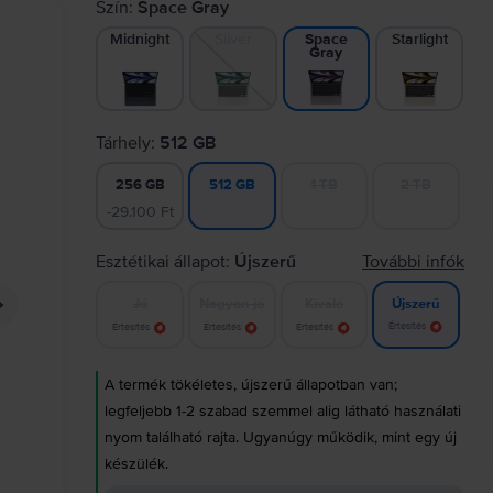
Szín:
Space Gray
Midnight
Silver
Starlight
Space
Gray
Tárhely:
512 GB
256 GB
1 TB
2 TB
512 GB
-29.100 Ft
Esztétikai állapot:
Újszerű
További infók
Jó
Nagyon jó
Kiváló
Újszerű
Értesítés
Értesítés
Értesítés
Értesítés
A termék tökéletes, újszerű állapotban van;
legfeljebb 1-2 szabad szemmel alig látható használati
nyom található rajta. Ugyanúgy működik, mint egy új
készülék.