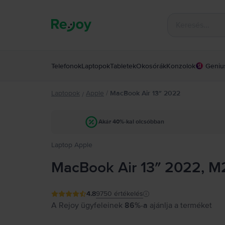
Telefonok
Laptopok
Tabletek
Okosórák
Konzolok
Geniu
Laptopok
Apple
/
MacBook Air 13″ 2022
/
Akár 40%-kal olcsóbban
Laptop Apple
MacBook Air 13″ 2022, M2
4.8
9750
értékelés
A Rejoy ügyfeleinek
86%-a
ajánlja a terméket