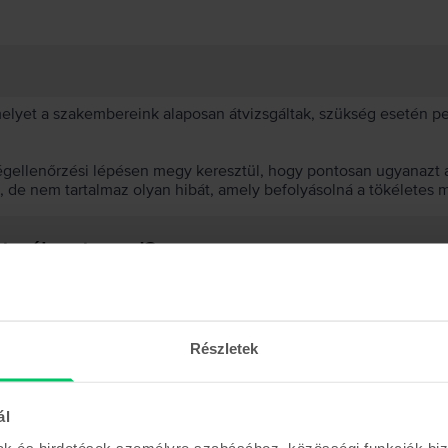
 melyet a szakembereink alaposan átvizsgáltak, szükség esetén 
égellenőrzési lépésen megy keresztül, hogy pontosan ugyanazt a
t, de nem tartalmaz olyan hibát, amely befolyásolná a tökéletes 
et választanod?
 akkumulátor?
Részletek
ál
mak és hirdetések személyre szabásához, közösségi funkciók biz