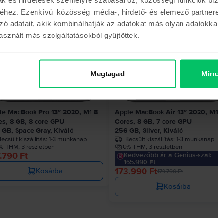
Hasonló termékek
hez. Ezenkívül közösségi média-, hirdető- és elemező partner
zó adatait, akik kombinálhatják az adatokat más olyan adatokka
sznált más szolgáltatásokból gyűjtöttek.
Utolsó 4 rak
- 5.800 Ft
Megtagad
Mind
le MacBook Pro 13″ 2020, M1 8
Apple MacBook Air 13″ 2020, M1
es, 8 GB, 8 core GPU
Cores, 8 GB, 7 core GPU
 GB, Space Gray, Kiváló
256 GB, Silver, Kiváló
ecsült kiszállítás:
1-3 munkanap
Becsült kiszállítás:
1-3 munkanap
% THM, 3 részletben
0% THM, 3 részletben
.790 Ft
Kedvezőbb ár a Genius-szal:
165.990 Ft
173.990 Ft
Kosárba
179.790 Ft
Kosárba