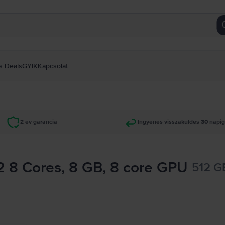
s Deals
GYIK
Kapcsolat
2 év garancia
Ingyenes visszaküldés 30 napi
 8 Cores, 8 GB, 8 core GPU
512 G