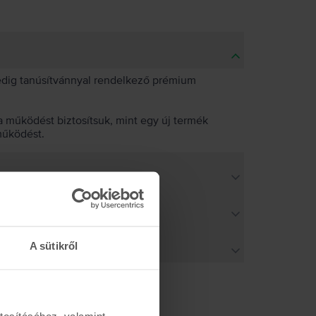
pedig tanúsítvánnyal rendelkező prémium
 működést biztosítsuk, mint egy új termék
működést.
A sütikről
tosításához, valamint