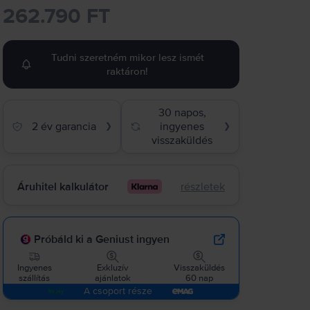
262.790 FT
Tudni szeretném mikor lesz ismét
raktáron!
30 napos,
2 év garancia
ingyenes
❯
❯
visszaküldés
Áruhitel kalkulátor
részletek
Próbáld ki a Geniust ingyen
Ingyenes
Exkluzív
Visszaküldés
szállítás
ajánlatok
60 nap
A csoport része