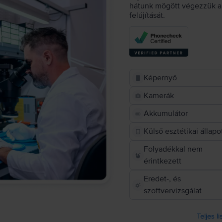
hátunk mögött végezzük a 
felújítását.
Képernyő
Kamerák
Akkumulátor
Külső esztétikai állapo
Folyadékkal nem
érintkezett
Eredet-, és
szoftvervizsgálat
Teljes l