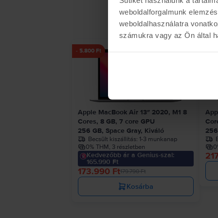
weboldalforgalmunk elemzésé
weboldalhasználatra vonatko
számukra vagy az Ön által ha
- 5.800 Ft
Apple MacBook Air 13″ 2020, M1 8
App
Cores, 8 GB, 7 core GPU
Cor
256 GB, Space Gray, Kiváló
256
Becsült kiszállítás:
1-3 munkanap
B
0% THM, 3 részletben
0
217
Kedvezőbb ár a Genius-szal:
165.990 Ft
173.990 Ft
179.790 Ft
Kosárba