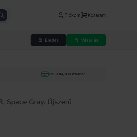
Fiókom
Kosaram
Eladás
Vásárlás
g
0% THM, 3 részletben
B, Space Gray, Újszerű