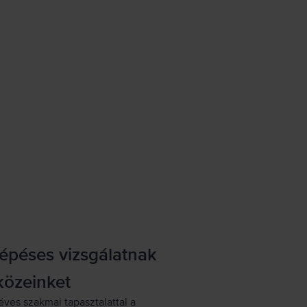
lépéses vizsgálatnak
közeinket
éves szakmai tapasztalattal a