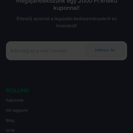
megajándékozunk egy 2000 Ft értékű
kuponnal!
Értesülj azonnal a legújabb kedvezményekről és
híreinkről!
Iratkozz fel
RÓLUNK
Kapcsolat
Kik vagyunk
Blog
GYIK