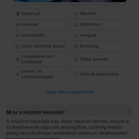
Képernyő
Mikrofon
Kamerák
Előtörténet
Akkumulátor
Hangzás
Külső esztétikai állapot
Biztonság
Folyadékkal nem
Fizikai gombok
érintkezett
Eredet-, és
Hálózati kapcsolatok
szoftvervizsgálat
Teljes lista megtekintése
Mi az a felújított készülék?
A felújított készülék egy olyan használt termék, melyet a
szakembereink alaposan átvizsgáltak, szükség esetén
pedig tanúsítvánnyal rendelkező prémium alkatrészeket