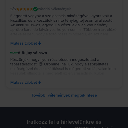
5
/5
Vásárlói vélemények
Elégedett vagyok a szolgáltatás minőségével, gyors volt a
kiszállítás és a készülék szinte tényleg teljesen új állapotú.
Az akku 100%-os, egyedül a készülék alján van néhány
apróbb karc, de látványos helyen semmi. Többen írták előző
értékelésben, hogy a töltő rossz minőségű, én ezt nem
tapasztaltam, hozzám egy jó 45w-os töltővel érkezett a gép.
Mutass többet
Lehet, hogy ezen változtattak a visszajelzések miatt.
A Rejoy válasza
Köszönjük, hogy ilyen részletesen megosztottad a
tapasztalatodat! 😊 Örömmel halljuk, hogy a szolgáltatás
minőségével és a kiszállítással is elégedett voltál, valamint a
készülék állapota is megfelelt az elvárásaidnak. Külön
köszönjük, hogy a töltővel kapcsolatos tapasztalatodat is
Mutass többet
leírtad, ez számunkra is értékes visszajelzés. 💚✨
További vélemények megtekintése
Iratkozz fel a hírlevelünkre és