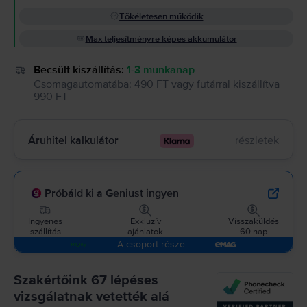
Tökéletesen működik
Max teljesítményre képes akkumulátor
Becsült kiszállítás:
1-3 munkanap
Csomagautomatába
:
490 FT
vagy
futárral kiszállítva
990 FT
Áruhitel kalkulátor
részletek
Próbáld ki a Geniust ingyen
Ingyenes
Exkluzív
Visszaküldés
szállítás
ajánlatok
60 nap
A csoport része
Szakértőink 67 lépéses
vizsgálatnak vetették alá