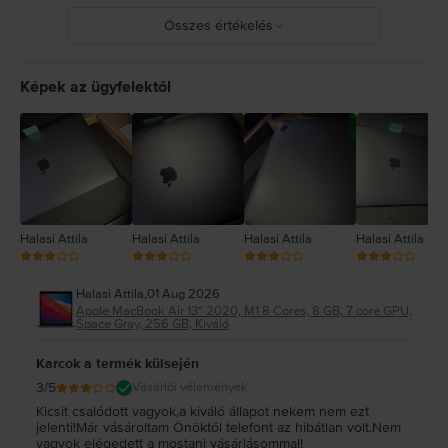
Összes értékelés
5
4
Képek az ügyfelektől
3
2
1
Halasi Attila
Halasi Attila
Halasi Attila
Halasi Attila
Halasi Attila
,
01 Aug 2026
Apple MacBook Air 13″ 2020, M1 8 Cores, 8 GB, 7 core GPU,
Space Gray, 256 GB, Kiváló
Karcok a termék külsején
3
/5
Vásárlói vélemények
Kicsit csalódott vagyok,a kiváló állapot nekem nem ezt
jelenti!Már vásároltam Önöktől telefont az hibátlan volt.Nem
vagyok elégedett a mostani vásárlásommal!