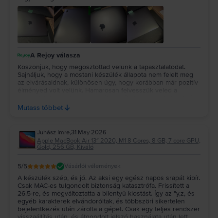
A Rejoy válasza
Köszönjük, hogy megosztottad velünk a tapasztalatodat.
Sajnáljuk, hogy a mostani készülék állapota nem felelt meg
az elvárásaidnak, különösen úgy, hogy korábban már pozitív
élményed volt velünk. Hamarosan felvesszük veled a
kapcsolatot e-mailben, hogy átbeszéljük a tapasztaltakat, és
segítsünk megtalálni a számodra legmegfelelőbb megoldást.
Mutass többet
💚
Juhász Imre
,
31 May 2026
Apple MacBook Air 13″ 2020, M1 8 Cores, 8 GB, 7 core GPU,
Gold, 256 GB, Kiváló
5
/5
Vásárlói vélemények
A készülék szép, és jó. Az aksi egy egész napos srapát kibír.
Csak MAC-es tulgondolt biztonság katasztrófa. Frissített a
26.5-re, és megváltoztatta a bilentyű kiostást. Így az "y,z, és
egyéb karakterek elvándoróltak, és többszöri sikertelen
bejelentkezés után zárolta a gépet. Csak egy teljes rendszer
visszaállítás után, és átgondolt jelszó használata után lett