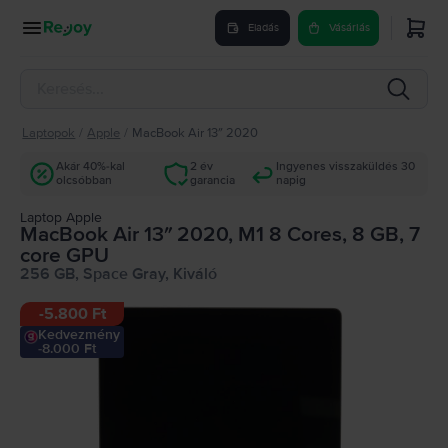
Eladás
Vásárlás
Laptopok
/
Apple
/
MacBook Air 13″ 2020
Akár 40%-kal
2 év
Ingyenes visszaküldés 30
olcsóbban
garancia
napig
Laptop Apple
MacBook Air 13″ 2020, M1 8 Cores, 8 GB, 7
core GPU
256 GB, Space Gray, Kiváló
-
5.800 Ft
Kedvezmény
-8.000 Ft