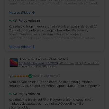
ismét használható. Ez a tulgondolt mindenhez jelszót kérek
agyrém, meg az idokolatlan magas ár, engem megyőzött,
hogy maradjak a norm PC világában. A lányomé lessz, Ő
Mutass többet
még hisz benne. De, hogy egy Office-t is 10x-es áron kapok
hozzá, mrt MAC az azért túlzás.
A Rejoy válasza
Köszönjük, hogy megosztottad velünk a tapasztalatodat! 😊
Örülünk, hogy elégedett vagy a készülék állapotával,
teljesítményével és az akkumulátor üzemidejével.
Ugyanakkor sajnáljuk, hogy a rendszerfrissítést követően
kellemetlenséget okozott a billentyűzetkiosztás
megváltozása és a bejelentkezéssel kapcsolatos probléma.
Mutass többet
Köszönjük, hogy részletesen leírtad a tapasztalataidat.
Bízunk benne, hogy a készülék a továbbiakban is
megbízhatóan szolgál majd, és örömet szerez a lányodnak.
Oroszné Gál Gabriella
,
24 May 2026
💚 A jövőben is számíthatsz ránk, ha bármilyen kérdésed
Apple MacBook Air 13″ 2020, M1 8 Cores, 8 GB, 7 core GPU,
vagy észrevételed lenne! 😊
Space Gray, 256 GB, Kiváló
5
/5
Vásárlói vélemények
Nem ez volt az első rendelésem de mint mindig minden
rendben volt. Szuper terméket kaptam. Köszönöm szépen🙂
A Rejoy válasza
Köszönjük a bizalmad! 💚✨ Nagyon örülünk, hogy ismét
minket választottál, és hogy újra elégedett voltál a
vásárlásoddal.