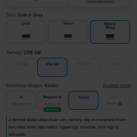
visszaküldés
Szín:
Space Gray
Gold
Silver
Space
Gray
Tárhely:
256 GB
128 GB
512 GB
1 TB
256 GB
Esztétikai állapot:
Kiváló
További infók
Jó
Nagyon jó
Újszerű
Kiváló
-13.000 Ft
-6.000 Ft
Értesítés
Népszerű
A termék kiváló állapotban van; néhány alig észrevehető finom
karcolást lehet rajta találni. Ugyanúgy működik, mint egy új
készülék.