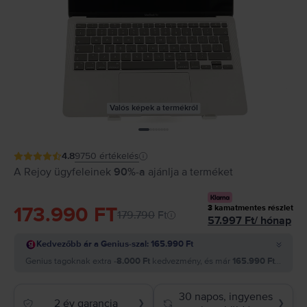
Valós képek a termékről
4.8
9750
értékelés
A Rejoy ügyfeleinek
90%-a
ajánlja a terméket
173.990 FT
3
kamatmentes részlet
179.790
Ft
57.997
Ft
/
hónap
Kedvezőbb ár a Genius-szal: 165.990 Ft
Genius tagoknak extra
-8.000 Ft
kedvezmény, és már
165.990 Ft
-ért meg
30 napos, ingyenes
2 év garancia
❯
❯