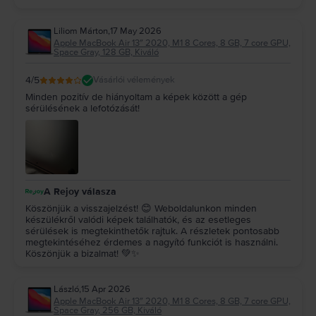
Liliom Márton
,
17 May 2026
Apple MacBook Air 13″ 2020, M1 8 Cores, 8 GB, 7 core GPU,
Space Gray, 128 GB, Kiváló
4
/5
Vásárlói vélemények
Minden pozitív de hiányoltam a képek között a gép
sérülésének a lefotózását!
A Rejoy válasza
Köszönjük a visszajelzést! 😊 Weboldalunkon minden
készülékről valódi képek találhatók, és az esetleges
sérülések is megtekinthetők rajtuk. A részletek pontosabb
megtekintéséhez érdemes a nagyító funkciót is használni.
Köszönjük a bizalmat! 💚✨
László
,
15 Apr 2026
Apple MacBook Air 13″ 2020, M1 8 Cores, 8 GB, 7 core GPU,
Space Gray, 256 GB, Kiváló