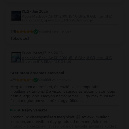
KL
,
27 Jan 2025
Apple MacBook Air 13″ 2019, i5 1.6 GHz, 8 GB, Intel UHD
Graphics 617, Space Gray, 128 GB, Nagyon jó
5
/5
Vásárlói vélemények
Tökéletes!
Budai József
,
17 Jan 2026
Apple MacBook Air 13″ 2019, i5 1.6 GHz, 8 GB, Intel UHD
Graphics 617, Silver, 128 GB, Jó
Szerintem érdemes elolvasni…
4
/5
Vásárlói vélemények
Meg kaptam a terméket, és esztétikai szempontból
hibátlannak tartom.! De viszont sajnos az akkumulátor ideje
nem a legg jobb. Nagyon hamar lemerül. Egy maximum két
filmet megtudom vele nézni egy töltés alatt.
A Rejoy válasza
Köszönjük visszajelzésed megírását! 🤗 Az akkumulátor
kapcsán, amennyiben úgy gondolod nem megfelelően
működik a készülék, javasoljuk a garanciális javításra küldést,