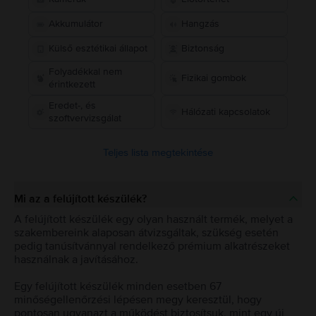
Akkumulátor
Hangzás
Külső esztétikai állapot
Biztonság
Folyadékkal nem
Fizikai gombok
érintkezett
Eredet-, és
Hálózati kapcsolatok
szoftvervizsgálat
Teljes lista megtekintése
Mi az a felújított készülék?
A felújított készülék egy olyan használt termék, melyet a
szakembereink alaposan átvizsgáltak, szükség esetén
pedig tanúsítvánnyal rendelkező prémium alkatrészeket
használnak a javításához.
Egy felújított készülék minden esetben 67
minőségellenőrzési lépésen megy keresztül, hogy
pontosan ugyanazt a működést biztosítsuk, mint egy új