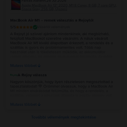
Farkas Adrienn
,
26 Jul 2026
Apple MacBook Air 13″ 2020, M1 8 Cores, 8 GB, 7 core GPU,
Space Gray, 256 GB, Újszerű
MacBook Air M1 – remek választás a Rejoytól
5
/5
Vásárlói vélemények
A Rejoyt jó szívvel ajánlom mindenkinek, aki megbízható,
felújított MacBookot szeretne vásárolni. A náluk vásárolt
MacBook Air M1 kiváló állapotban érkezett, a rendelés és a
szállítás is gyors és problémamentes volt. Több nap
használat után is tökéletesen működik, az akkumulátor
remek állapotú, és minden elvárásomat felülmúlta. Ár-érték
arányban szerintem kiváló választás volt, biztosan szívesen
Mutass többet
vásárolnék tőlük újra.
A Rejoy válasza
Nagyon köszönjük, hogy ilyen részletesen megosztottad a
tapasztalatodat! 💚 Örömmel olvassuk, hogy a MacBook Air
M1 minden elvárásodat felülmúlta, és hogy a rendelés, a
szállítás, valamint a készülék állapota is pozitív élmény volt
számodra. Köszönjük a bizalmadat és az ajánlást, reméljük, a
Mutass többet
jövőben is minket választasz! 💻✨
További vélemények megtekintése