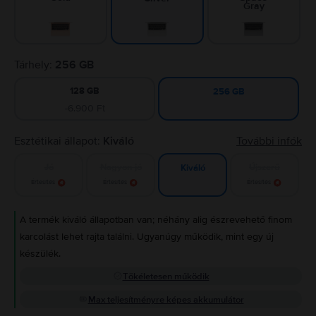
Gray
Tárhely:
256 GB
128 GB
256 GB
-6.900 Ft
Esztétikai állapot:
Kiváló
További infók
Jó
Nagyon jó
Újszerű
Kiváló
Értesítés
Értesítés
Értesítés
A termék kiváló állapotban van; néhány alig észrevehető finom
karcolást lehet rajta találni. Ugyanúgy működik, mint egy új
készülék.
Tökéletesen működik
Max teljesítményre képes akkumulátor