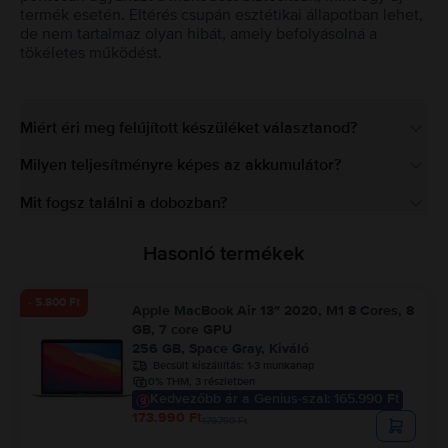
termék esetén. Eltérés csupán esztétikai állapotban lehet,
de nem tartalmaz olyan hibát, amely befolyásolná a
tökéletes működést.
Miért éri meg felújított készüléket választanod?
Milyen teljesítményre képes az akkumulátor?
Mit fogsz találni a dobozban?
Hasonló termékek
- 5.800 Ft
Apple MacBook Air 13″ 2020, M1 8 Cores, 8
GB, 7 core GPU
256 GB, Space Gray, Kiváló
Becsült kiszállítás:
1-3 munkanap
0% THM, 3 részletben
Kedvezőbb ár a Genius-szal: 165.990 Ft
173.990 Ft
179.790 Ft