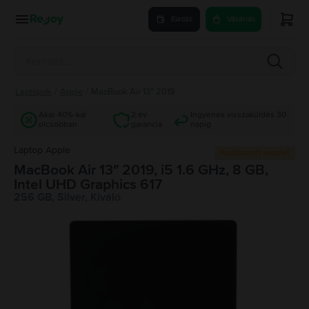
Eladás
Vásárlás
Laptopok
/
Apple
/
MacBook Air 13″ 2019
Akár 40%-kal
2 év
Ingyenes visszaküldés 30
olcsóbban
garancia
napig
Laptop Apple
Korlátozott készlet
MacBook Air 13″ 2019, i5 1.6 GHz, 8 GB,
Intel UHD Graphics 617
256 GB, Silver, Kiváló