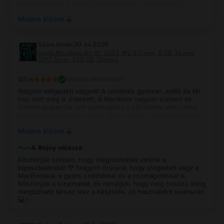
így szakértőink a lehető leggyorsabban igyekeznek is
orvosolni a problémát, amennyiben az akkumulátor
Mutass többet
meghibásodást jelezne. Köszönjük bizalmad!💚
Szűcs István
,
30 Jul 2026
Apple MacBook Air 15″ 2023, M2 8 Cores, 8 GB, 10 core
GPU, Silver, 256 GB, Újszerű
5
/5
Vásárlói vélemények
Nagyon elégedett vagyok! A rendelés gyorsan, kettő és fél
nap alatt meg is érkezett. A MacBook nagyon szépen és
biztonságosan be volt csomagolva a sérülések elkerülése
végett! Hat napja van nálam. Idáig nagyon szépen működik.
Újszerűt vettem és az állapota tényleg megfelel a leírtaknak!
Mutass többet
Remélem még nagyon sokáig jól fog működni! Köszönöm!!!
A Rejoy válasza
Köszönjük szépen, hogy megosztottad velünk a
tapasztalatodat! 💚 Nagyon örülünk, hogy elégedett vagy a
MacBookkal, a gyors szállítással és a csomagolással is.
Köszönjük a bizalmadat, és reméljük, hogy még hosszú ideig
megbízható társad lesz a készülék. Jó használatot kívánunk!
💻✨