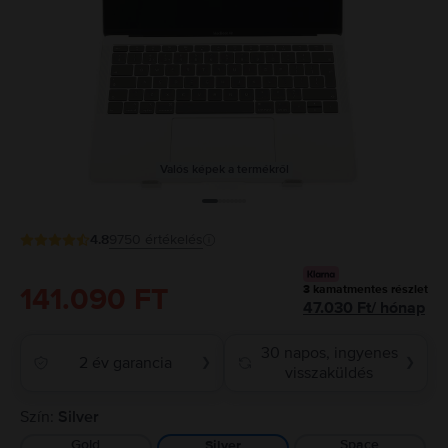
Valós képek a termékről
4.8
9750
értékelés
141.090 FT
3
kamatmentes részlet
47.030
Ft
/
hónap
30 napos, ingyenes
2 év garancia
❯
❯
visszaküldés
Szín:
Silver
Gold
Space
Silver