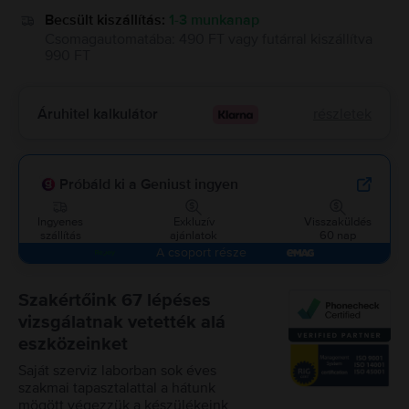
Becsült kiszállítás:
1-3 munkanap
Csomagautomatába
:
490 FT
vagy
futárral kiszállítva
990 FT
Áruhitel kalkulátor
részletek
Próbáld ki a Geniust ingyen
Ingyenes
Exkluzív
Visszaküldés
szállítás
ajánlatok
60 nap
A csoport része
Szakértőink 67 lépéses
vizsgálatnak vetették alá
eszközeinket
Saját szerviz laborban sok éves
szakmai tapasztalattal a hátunk
mögött végezzük a készülékeink