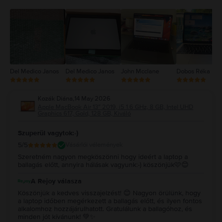
3
2
1
Del Medico Janos
Del Medico Janos
John Mcclane
Dobos Réka
Kozák Diána
,
14 May 2026
Apple MacBook Air 13″ 2019, i5 1.6 GHz, 8 GB, Intel UHD
Graphics 617, Gold, 128 GB, Kiváló
Szuperül vagytok:-)
5
/5
Vásárlói vélemények
Szeretném nagyon megköszönni hogy ideért a laptop a
ballagás előtt, annyira hálásak vagyunk:-) köszönjük🩷😊
A Rejoy válasza
Köszönjük a kedves visszajelzést! 😊 Nagyon örülünk, hogy
a laptop időben megérkezett a ballagás előtt, és ilyen fontos
alkalomhoz hozzájárulhatott. Gratulálunk a ballagóhoz, és
minden jót kívánunk! 💚✨