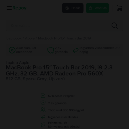
Eladás
Vásárlás
Laptopok
/
Apple
/
MacBook Pro 15″ Touch Bar 2019
Akár 40%-kal
2 év
Ingyenes visszaküldés 30
olcsóbban
garancia
napig
Laptop Apple
MacBook Pro 15″ Touch Bar 2019, i9 2.3
GHz, 32 GB, AMD Radeon Pro 560X
512 GB, Space Gray, Újszerű