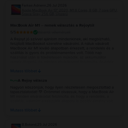
Farkas Adrienn
,
26 Jul 2026
Apple MacBook Air 13″ 2020, M1 8 Cores, 8 GB, 7 core GPU,
Space Gray, 256 GB, Újszerű
MacBook Air M1 – remek választás a Rejoytól
5
/5
Vásárlói vélemények
A Rejoyt jó szívvel ajánlom mindenkinek, aki megbízható,
felújított MacBookot szeretne vásárolni. A náluk vásárolt
MacBook Air M1 kiváló állapotban érkezett, a rendelés és a
szállítás is gyors és problémamentes volt. Több nap
használat után is tökéletesen működik, az akkumulátor
remek állapotú, és minden elvárásomat felülmúlta. Ár-érték
arányban szerintem kiváló választás volt, biztosan szívesen
Mutass többet
vásárolnék tőlük újra.
A Rejoy válasza
Nagyon köszönjük, hogy ilyen részletesen megosztottad a
tapasztalatodat! 💚 Örömmel olvassuk, hogy a MacBook Air
M1 minden elvárásodat felülmúlta, és hogy a rendelés, a
szállítás, valamint a készülék állapota is pozitív élmény volt
számodra. Köszönjük a bizalmadat és az ajánlást, reméljük, a
Mutass többet
jövőben is minket választasz! 💻✨
B.Botond
,
25 Jul 2026