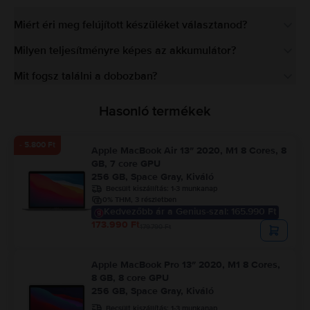
Miért éri meg felújított készüléket választanod?
Milyen teljesítményre képes az akkumulátor?
Mit fogsz találni a dobozban?
Hasonló termékek
- 5.800 Ft
Apple MacBook Air 13″ 2020, M1 8 Cores, 8
GB, 7 core GPU
256 GB, Space Gray, Kiváló
Becsült kiszállítás:
1-3 munkanap
0% THM, 3 részletben
Kedvezőbb ár a Genius-szal: 165.990 Ft
173.990 Ft
179.790 Ft
Apple MacBook Pro 13″ 2020, M1 8 Cores,
8 GB, 8 core GPU
256 GB, Space Gray, Kiváló
Becsült kiszállítás:
1-3 munkanap