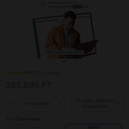
Valós képek a termékről
4.8
9734
értékelés
255.890 FT
30 napos, ingyenes
2 év garancia
❯
❯
visszaküldés
Szín:
Space Gray
Silver
Space