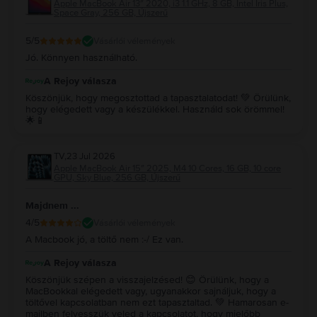
Apple MacBook Air 13″ 2020, i3 1.1 GHz, 8 GB, Intel Iris Plus,
Space Gray, 256 GB, Újszerű
5
/5
Vásárlói vélemények
Jó. Könnyen használható.
A Rejoy válasza
Köszönjük, hogy megosztottad a tapasztalatodat! 💚 Örülünk,
hogy elégedett vagy a készülékkel. Használd sok örömmel!
🌟📱
TV
,
23 Jul 2026
Apple MacBook Air 15″ 2025, M4 10 Cores, 16 GB, 10 core
GPU, Sky Blue, 256 GB, Újszerű
Majdnem ...
4
/5
Vásárlói vélemények
A Macbook jó, a töltő nem :-/ Ez van.
A Rejoy válasza
Köszönjük szépen a visszajelzésed! 😊 Örülünk, hogy a
MacBookkal elégedett vagy, ugyanakkor sajnáljuk, hogy a
töltővel kapcsolatban nem ezt tapasztaltad. 💚 Hamarosan e-
mailben felvesszük veled a kapcsolatot, hogy mielőbb