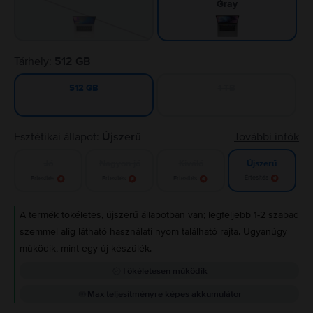
Gray
Tárhely:
512 GB
1 TB
512 GB
Esztétikai állapot:
Újszerű
További infók
Jó
Nagyon jó
Kiváló
Újszerű
Értesítés
Értesítés
Értesítés
Értesítés
A termék tökéletes, újszerű állapotban van; legfeljebb 1-2 szabad
szemmel alig látható használati nyom található rajta. Ugyanúgy
működik, mint egy új készülék.
Tökéletesen működik
Max teljesítményre képes akkumulátor