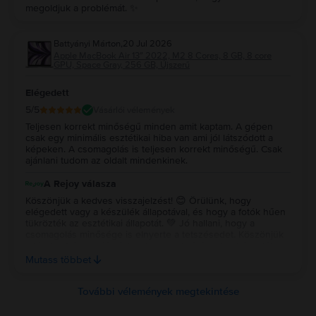
megoldjuk a problémát. ✨
Battyányi Márton
,
20 Jul 2026
Apple MacBook Air 13″ 2022, M2 8 Cores, 8 GB, 8 core
GPU, Space Gray, 256 GB, Újszerű
Elégedett
5
/5
Vásárlói vélemények
Teljesen korrekt minőségű minden amit kaptam. A gépen
csak egy minimális esztétikai hiba van ami jól látszódott a
képeken. A csomagolás is teljesen korrekt minőségű. Csak
ajánlani tudom az oldalt mindenkinek.
A Rejoy válasza
Köszönjük a kedves visszajelzést! 😊 Örülünk, hogy
elégedett vagy a készülék állapotával, és hogy a fotók hűen
tükrözték az esztétikai állapotát. 💚 Jó hallani, hogy a
csomagolás minősége is elnyerte a tetszésedet. Köszönjük
a bizalmat és az ajánlást, sok örömet kívánunk a készülék
használatához! ✨ Köszönjük a kedves visszajelzést! 😊
Mutass többet
Örülünk, hogy elégedett vagy a készülék állapotával, és
hogy a fotók hűen tükrözték az esztétikai állapotát. 💚 Jó
hallani, hogy a csomagolás minősége is elnyerte a
További vélemények megtekintése
tetszésedet. Köszönjük a bizalmat és az ajánlást, sok örömet
kívánunk a készülék használatához! ✨