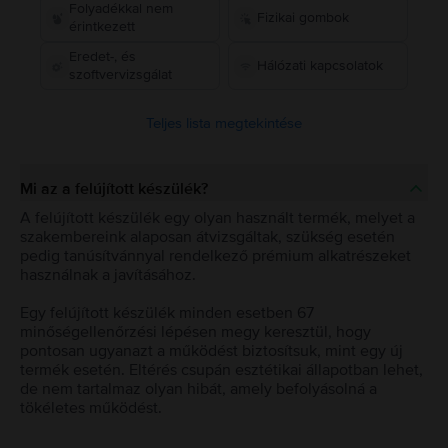
Folyadékkal nem
Fizikai gombok
érintkezett
Eredet-, és
Hálózati kapcsolatok
szoftvervizsgálat
Teljes lista megtekintése
Mi az a felújított készülék?
A felújított készülék egy olyan használt termék, melyet a
szakembereink alaposan átvizsgáltak, szükség esetén
pedig tanúsítvánnyal rendelkező prémium alkatrészeket
használnak a javításához.
Egy felújított készülék minden esetben 67
minőségellenőrzési lépésen megy keresztül, hogy
pontosan ugyanazt a működést biztosítsuk, mint egy új
termék esetén. Eltérés csupán esztétikai állapotban lehet,
de nem tartalmaz olyan hibát, amely befolyásolná a
tökéletes működést.