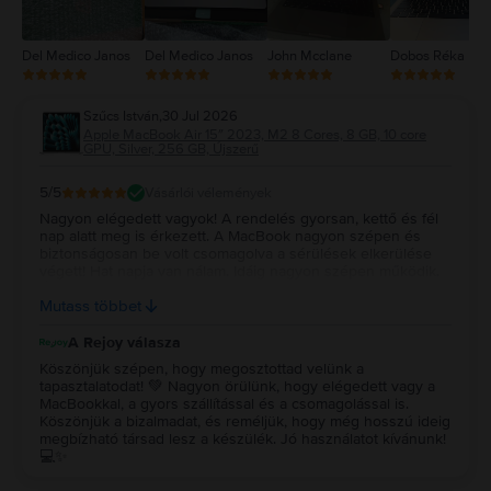
Del Medico Janos
Del Medico Janos
John Mcclane
Dobos Réka
Szűcs István
,
30 Jul 2026
Apple MacBook Air 15″ 2023, M2 8 Cores, 8 GB, 10 core
GPU, Silver, 256 GB, Újszerű
5
/5
Vásárlói vélemények
Nagyon elégedett vagyok! A rendelés gyorsan, kettő és fél
nap alatt meg is érkezett. A MacBook nagyon szépen és
biztonságosan be volt csomagolva a sérülések elkerülése
végett! Hat napja van nálam. Idáig nagyon szépen működik.
Újszerűt vettem és az állapota tényleg megfelel a leírtaknak!
Mutass többet
Remélem még nagyon sokáig jól fog működni! Köszönöm!!!
A Rejoy válasza
Köszönjük szépen, hogy megosztottad velünk a
tapasztalatodat! 💚 Nagyon örülünk, hogy elégedett vagy a
MacBookkal, a gyors szállítással és a csomagolással is.
Köszönjük a bizalmadat, és reméljük, hogy még hosszú ideig
megbízható társad lesz a készülék. Jó használatot kívánunk!
💻✨