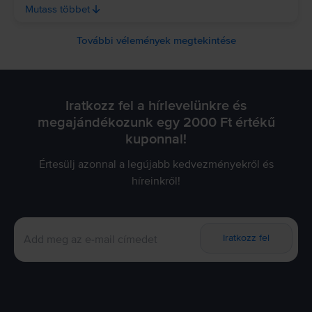
használatához! ✨ Köszönjük a kedves visszajelzést! 😊
Mutass többet
Örülünk, hogy elégedett vagy a készülék állapotával, és
hogy a fotók hűen tükrözték az esztétikai állapotát. 💚 Jó
hallani, hogy a csomagolás minősége is elnyerte a
További vélemények megtekintése
tetszésedet. Köszönjük a bizalmat és az ajánlást, sok örömet
kívánunk a készülék használatához! ✨
Iratkozz fel a hírlevelünkre és
megajándékozunk egy 2000 Ft értékű
kuponnal!
Értesülj azonnal a legújabb kedvezményekről és
híreinkről!
Iratkozz fel