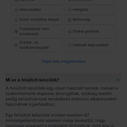
Akkumulátor
Hangzás
Külső esztétikai állapot
Biztonság
Folyadékkal nem
Fizikai gombok
érintkezett
Eredet-, és
Hálózati kapcsolatok
szoftvervizsgálat
Teljes lista megtekintése
Mi az a felújított készülék?
A felújított készülék egy olyan használt termék, melyet a
szakembereink alaposan átvizsgáltak, szükség esetén
pedig tanúsítvánnyal rendelkező prémium alkatrészeket
használnak a javításához.
Egy felújított készülék minden esetben 67
minőségellenőrzési lépésen megy keresztül, hogy
pontosan ugyanazt a működést biztosítsuk, mint egy új