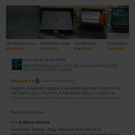
3
2
1
Del Medico Janos
Del Medico Janos
John Mcclane
Dobos Réka
Szűcs István
,
30 Jul 2026
Apple MacBook Air 15″ 2023, M2 8 Cores, 8 GB, 10 core
GPU, Silver, 256 GB, Újszerű
5
/5
Vásárlói vélemények
Nagyon elégedett vagyok! A rendelés gyorsan, kettő és fél
nap alatt meg is érkezett. A MacBook nagyon szépen és
biztonságosan be volt csomagolva a sérülések elkerülése
végett! Hat napja van nálam. Idáig nagyon szépen működik.
Újszerűt vettem és az állapota tényleg megfelel a leírtaknak!
Mutass többet
Remélem még nagyon sokáig jól fog működni! Köszönöm!!!
A Rejoy válasza
Köszönjük szépen, hogy megosztottad velünk a
tapasztalatodat! 💚 Nagyon örülünk, hogy elégedett vagy a