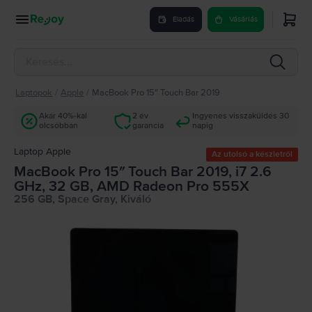
Eladás
Vásárlás
Laptopok
/
Apple
/
MacBook Pro 15″ Touch Bar 2019
Akár 40%-kal
2 év
Ingyenes visszaküldés 30
olcsóbban
garancia
napig
Laptop Apple
Az utolsó a készletről
MacBook Pro 15″ Touch Bar 2019, i7 2.6
GHz, 32 GB, AMD Radeon Pro 555X
256 GB, Space Gray, Kiváló