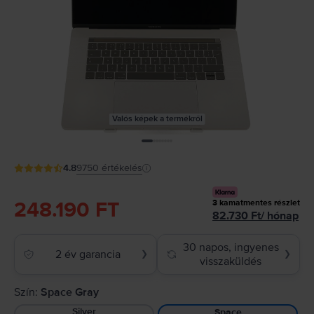
Valós képek a termékről
4.8
9750
értékelés
248.190 FT
3
kamatmentes részlet
82.730
Ft
/
hónap
30 napos, ingyenes
2 év garancia
❯
❯
visszaküldés
Szín:
Space Gray
Silver
Space