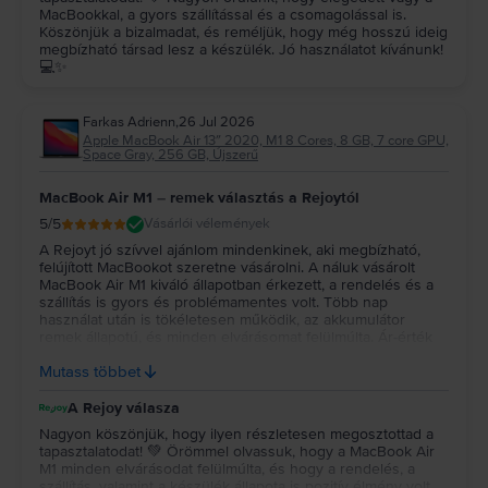
MacBookkal, a gyors szállítással és a csomagolással is.
Köszönjük a bizalmadat, és reméljük, hogy még hosszú ideig
megbízható társad lesz a készülék. Jó használatot kívánunk!
💻✨
Farkas Adrienn
,
26 Jul 2026
Apple MacBook Air 13″ 2020, M1 8 Cores, 8 GB, 7 core GPU,
Space Gray, 256 GB, Újszerű
MacBook Air M1 – remek választás a Rejoytól
5
/5
Vásárlói vélemények
A Rejoyt jó szívvel ajánlom mindenkinek, aki megbízható,
felújított MacBookot szeretne vásárolni. A náluk vásárolt
MacBook Air M1 kiváló állapotban érkezett, a rendelés és a
szállítás is gyors és problémamentes volt. Több nap
használat után is tökéletesen működik, az akkumulátor
remek állapotú, és minden elvárásomat felülmúlta. Ár-érték
arányban szerintem kiváló választás volt, biztosan szívesen
Mutass többet
vásárolnék tőlük újra.
A Rejoy válasza
Nagyon köszönjük, hogy ilyen részletesen megosztottad a
tapasztalatodat! 💚 Örömmel olvassuk, hogy a MacBook Air
M1 minden elvárásodat felülmúlta, és hogy a rendelés, a
szállítás, valamint a készülék állapota is pozitív élmény volt