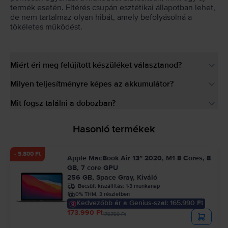
termék esetén. Eltérés csupán esztétikai állapotban lehet,
de nem tartalmaz olyan hibát, amely befolyásolná a
tökéletes működést.
Miért éri meg felújított készüléket választanod?
Milyen teljesítményre képes az akkumulátor?
Mit fogsz találni a dobozban?
Hasonló termékek
- 5.800 Ft
Apple MacBook Air 13″ 2020, M1 8 Cores, 8
GB, 7 core GPU
256 GB, Space Gray, Kiváló
Becsült kiszállítás:
1-3 munkanap
0% THM, 3 részletben
Kedvezőbb ár a Genius-szal: 165.990 Ft
173.990 Ft
179.790 Ft