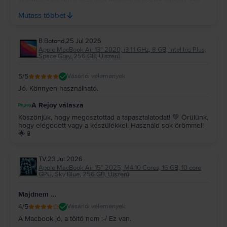
számodra. Köszönjük a bizalmadat és az ajánlást, reméljük, a
Mutass többet
jövőben is minket választasz! 💻✨
B.Botond
,
25 Jul 2026
Apple MacBook Air 13″ 2020, i3 1.1 GHz, 8 GB, Intel Iris Plus,
Space Gray, 256 GB, Újszerű
5
/5
Vásárlói vélemények
Jó. Könnyen használható.
A Rejoy válasza
Köszönjük, hogy megosztottad a tapasztalatodat! 💚 Örülünk,
hogy elégedett vagy a készülékkel. Használd sok örömmel!
🌟📱
TV
,
23 Jul 2026
Apple MacBook Air 15″ 2025, M4 10 Cores, 16 GB, 10 core
GPU, Sky Blue, 256 GB, Újszerű
Majdnem ...
4
/5
Vásárlói vélemények
A Macbook jó, a töltő nem :-/ Ez van.