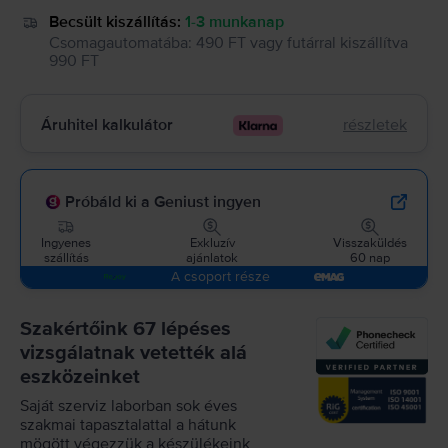
Becsült kiszállítás:
1-3 munkanap
Csomagautomatába
:
490 FT
vagy
futárral kiszállítva
990 FT
Áruhitel kalkulátor
részletek
Próbáld ki a Geniust ingyen
Ingyenes
Exkluzív
Visszaküldés
szállítás
ajánlatok
60 nap
A csoport része
Szakértőink 67 lépéses
vizsgálatnak vetették alá
eszközeinket
Saját szerviz laborban sok éves
szakmai tapasztalattal a hátunk
mögött végezzük a készülékeink