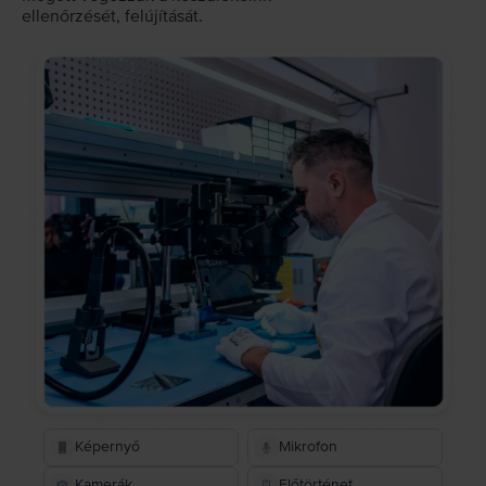
ellenőrzését, felújítását.
Képernyő
Mikrofon
Kamerák
Előtörténet