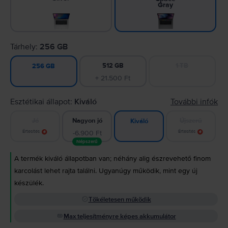
Gray
Tárhely:
256 GB
512 GB
1 TB
256 GB
+ 21.500 Ft
Esztétikai állapot:
Kiváló
További infók
Jó
Nagyon jó
Újszerű
Kiváló
Értesítés
-6.900 Ft
Értesítés
Népszerű
A termék kiváló állapotban van; néhány alig észrevehető finom
karcolást lehet rajta találni. Ugyanúgy működik, mint egy új
készülék.
Tökéletesen működik
Max teljesítményre képes akkumulátor