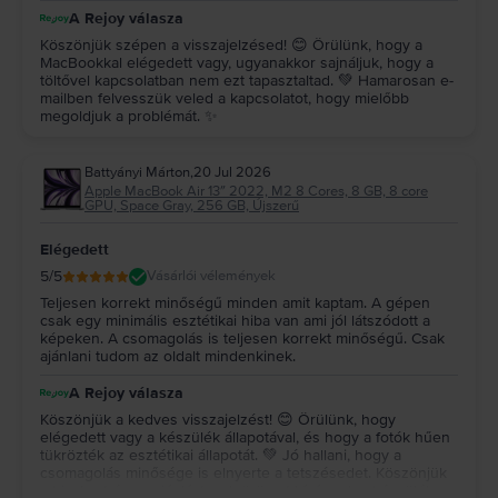
A Rejoy válasza
Köszönjük szépen a visszajelzésed! 😊 Örülünk, hogy a
MacBookkal elégedett vagy, ugyanakkor sajnáljuk, hogy a
töltővel kapcsolatban nem ezt tapasztaltad. 💚 Hamarosan e-
mailben felvesszük veled a kapcsolatot, hogy mielőbb
megoldjuk a problémát. ✨
Battyányi Márton
,
20 Jul 2026
Apple MacBook Air 13″ 2022, M2 8 Cores, 8 GB, 8 core
GPU, Space Gray, 256 GB, Újszerű
Elégedett
5
/5
Vásárlói vélemények
Teljesen korrekt minőségű minden amit kaptam. A gépen
csak egy minimális esztétikai hiba van ami jól látszódott a
képeken. A csomagolás is teljesen korrekt minőségű. Csak
ajánlani tudom az oldalt mindenkinek.
A Rejoy válasza
Köszönjük a kedves visszajelzést! 😊 Örülünk, hogy
elégedett vagy a készülék állapotával, és hogy a fotók hűen
tükrözték az esztétikai állapotát. 💚 Jó hallani, hogy a
csomagolás minősége is elnyerte a tetszésedet. Köszönjük
a bizalmat és az ajánlást, sok örömet kívánunk a készülék