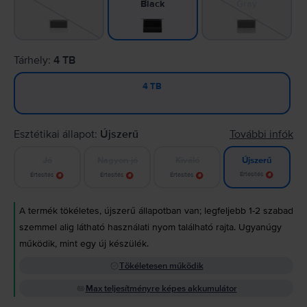
Gray
Black
Tárhely:
4 TB
4 TB
Esztétikai állapot:
Újszerű
További infók
Jó
Nagyon jó
Kiváló
Újszerű
Értesítés
Értesítés
Értesítés
Értesítés
A termék tökéletes, újszerű állapotban van; legfeljebb 1-2 szabad
szemmel alig látható használati nyom található rajta. Ugyanúgy
működik, mint egy új készülék.
Tökéletesen működik
Max teljesítményre képes akkumulátor