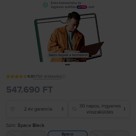
Valós képek a termékről
4.8
9750
értékelés
547.690 FT
30 napos, ingyenes
2 év garancia
❯
❯
visszaküldés
Szín:
Space Black
Silver
Space
Space