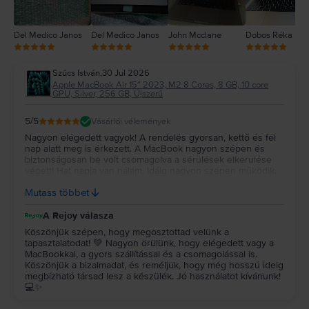
Del Medico Janos
Del Medico Janos
John Mcclane
Dobos Réka
Szűcs István
,
30 Jul 2026
Apple MacBook Air 15″ 2023, M2 8 Cores, 8 GB, 10 core
GPU, Silver, 256 GB, Újszerű
5
/5
Vásárlói vélemények
Nagyon elégedett vagyok! A rendelés gyorsan, kettő és fél
nap alatt meg is érkezett. A MacBook nagyon szépen és
biztonságosan be volt csomagolva a sérülések elkerülése
végett! Hat napja van nálam. Idáig nagyon szépen működik.
Újszerűt vettem és az állapota tényleg megfelel a leírtaknak!
Mutass többet
Remélem még nagyon sokáig jól fog működni! Köszönöm!!!
A Rejoy válasza
Köszönjük szépen, hogy megosztottad velünk a
tapasztalatodat! 💚 Nagyon örülünk, hogy elégedett vagy a
MacBookkal, a gyors szállítással és a csomagolással is.
Köszönjük a bizalmadat, és reméljük, hogy még hosszú ideig
megbízható társad lesz a készülék. Jó használatot kívánunk!
💻✨