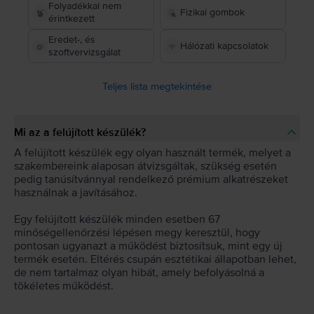
Folyadékkal nem
Fizikai gombok
érintkezett
Eredet-, és
Hálózati kapcsolatok
szoftvervizsgálat
Teljes lista megtekintése
Mi az a felújított készülék?
A felújított készülék egy olyan használt termék, melyet a
szakembereink alaposan átvizsgáltak, szükség esetén
pedig tanúsítvánnyal rendelkező prémium alkatrészeket
használnak a javításához.
Egy felújított készülék minden esetben 67
minőségellenőrzési lépésen megy keresztül, hogy
pontosan ugyanazt a működést biztosítsuk, mint egy új
termék esetén. Eltérés csupán esztétikai állapotban lehet,
de nem tartalmaz olyan hibát, amely befolyásolná a
tökéletes működést.