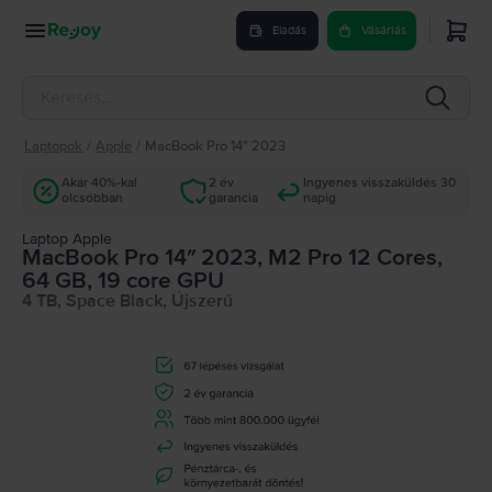
Eladás
Vásárlás
Laptopok
/
Apple
/
MacBook Pro 14″ 2023
Akár 40%-kal
2 év
Ingyenes visszaküldés 30
olcsóbban
garancia
napig
Laptop Apple
MacBook Pro 14″ 2023, M2 Pro 12 Cores,
64 GB, 19 core GPU
4 TB, Space Black, Újszerű