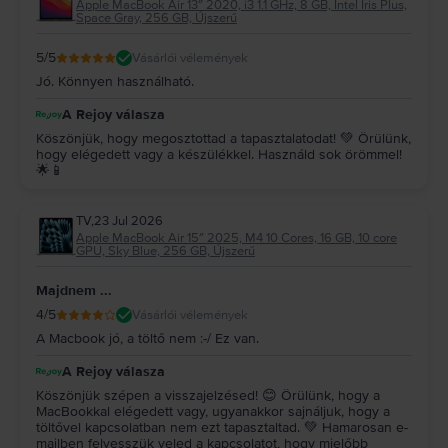
Apple MacBook Air 13″ 2020, i3 1.1 GHz, 8 GB, Intel Iris Plus,
Space Gray, 256 GB, Újszerű
5
/5
Vásárlói vélemények
Jó. Könnyen használható.
A Rejoy válasza
Köszönjük, hogy megosztottad a tapasztalatodat! 💚 Örülünk,
hogy elégedett vagy a készülékkel. Használd sok örömmel!
🌟📱
TV
,
23 Jul 2026
Apple MacBook Air 15″ 2025, M4 10 Cores, 16 GB, 10 core
GPU, Sky Blue, 256 GB, Újszerű
Majdnem ...
4
/5
Vásárlói vélemények
A Macbook jó, a töltő nem :-/ Ez van.
A Rejoy válasza
Köszönjük szépen a visszajelzésed! 😊 Örülünk, hogy a
MacBookkal elégedett vagy, ugyanakkor sajnáljuk, hogy a
töltővel kapcsolatban nem ezt tapasztaltad. 💚 Hamarosan e-
mailben felvesszük veled a kapcsolatot, hogy mielőbb