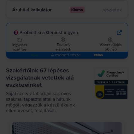
Áruhitel kalkulátor
részletek
Próbáld ki a Geniust ingyen
Ingyenes
Exkluzív
Visszaküldés
szállítás
ajánlatok
60 nap
A csoport része
Szakértőink 67 lépéses
vizsgálatnak vetették alá
eszközeinket
Saját szerviz laborban sok éves
szakmai tapasztalattal a hátunk
mögött végezzük a készülékeink
ellenőrzését, felújítását.