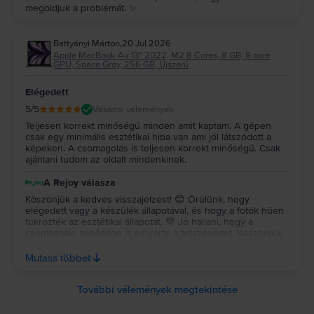
megoldjuk a problémát. ✨
Battyányi Márton
,
20 Jul 2026
Apple MacBook Air 13″ 2022, M2 8 Cores, 8 GB, 8 core
GPU, Space Gray, 256 GB, Újszerű
Elégedett
5
/5
Vásárlói vélemények
Teljesen korrekt minőségű minden amit kaptam. A gépen
csak egy minimális esztétikai hiba van ami jól látszódott a
képeken. A csomagolás is teljesen korrekt minőségű. Csak
ajánlani tudom az oldalt mindenkinek.
A Rejoy válasza
Köszönjük a kedves visszajelzést! 😊 Örülünk, hogy
elégedett vagy a készülék állapotával, és hogy a fotók hűen
tükrözték az esztétikai állapotát. 💚 Jó hallani, hogy a
csomagolás minősége is elnyerte a tetszésedet. Köszönjük
a bizalmat és az ajánlást, sok örömet kívánunk a készülék
használatához! ✨ Köszönjük a kedves visszajelzést! 😊
Mutass többet
Örülünk, hogy elégedett vagy a készülék állapotával, és
hogy a fotók hűen tükrözték az esztétikai állapotát. 💚 Jó
hallani, hogy a csomagolás minősége is elnyerte a
További vélemények megtekintése
tetszésedet. Köszönjük a bizalmat és az ajánlást, sok örömet
kívánunk a készülék használatához! ✨