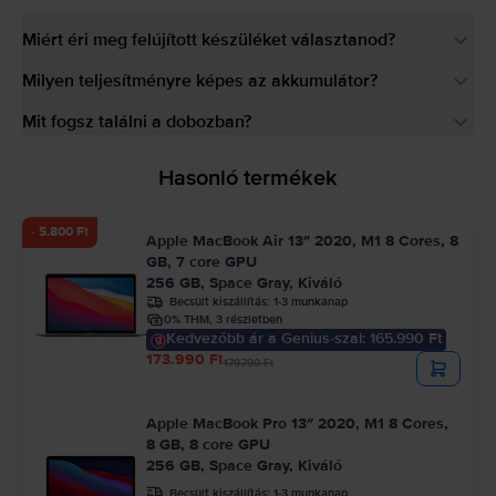
Miért éri meg felújított készüléket választanod?
Milyen teljesítményre képes az akkumulátor?
Mit fogsz találni a dobozban?
Hasonló termékek
- 5.800 Ft
Apple MacBook Air 13″ 2020, M1 8 Cores, 8
GB, 7 core GPU
256 GB, Space Gray, Kiváló
Becsült kiszállítás:
1-3 munkanap
0% THM, 3 részletben
Kedvezőbb ár a Genius-szal: 165.990 Ft
173.990 Ft
179.790 Ft
Apple MacBook Pro 13″ 2020, M1 8 Cores,
8 GB, 8 core GPU
256 GB, Space Gray, Kiváló
Becsült kiszállítás:
1-3 munkanap