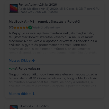
Farkas Adrienn
,
26 Jul 2026
Apple MacBook Air 13″ 2020, M1 8 Cores, 8 GB, 7 core GPU,
Space Gray, 256 GB, Újszerű
MacBook Air M1 – remek választás a Rejoytól
5
/5
Vásárlói vélemények
A Rejoyt jó szívvel ajánlom mindenkinek, aki megbízható,
felújított MacBookot szeretne vásárolni. A náluk vásárolt
MacBook Air M1 kiváló állapotban érkezett, a rendelés és a
szállítás is gyors és problémamentes volt. Több nap
használat után is tökéletesen működik, az akkumulátor
remek állapotú, és minden elvárásomat felülmúlta. Ár-érték
arányban szerintem kiváló választás volt, biztosan szívesen
Mutass többet
vásárolnék tőlük újra.
A Rejoy válasza
Nagyon köszönjük, hogy ilyen részletesen megosztottad a
tapasztalatodat! 💚 Örömmel olvassuk, hogy a MacBook Air
M1 minden elvárásodat felülmúlta, és hogy a rendelés, a
szállítás, valamint a készülék állapota is pozitív élmény volt
számodra. Köszönjük a bizalmadat és az ajánlást, reméljük, a
Mutass többet
jövőben is minket választasz! 💻✨
B.Botond
,
25 Jul 2026