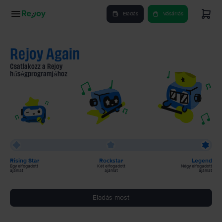
Eladás
Vásárlás
Rejoy Again
Csatlakozz a Rejoy
hűségprogramjához
Rising Star
Rockstar
Legend
Egy elfogadott
Két elfogadott
Négy elfogadott
ajánlat
ajánlat
ajánlat
Eladás most