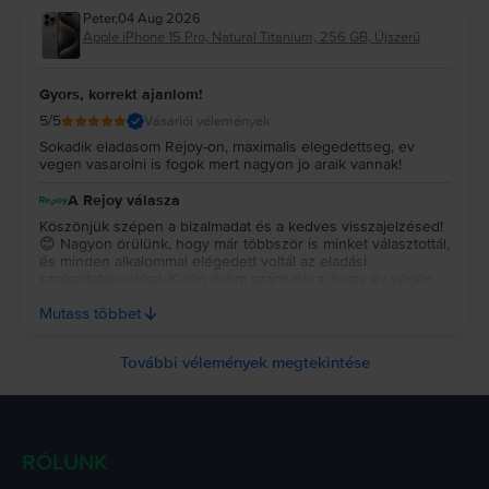
Peter
,
04 Aug 2026
Apple iPhone 15 Pro, Natural Titanium, 256 GB, Újszerű
Gyors, korrekt ajanlom!
5
/5
Vásárlói vélemények
Sokadik eladasom Rejoy-on, maximalis elegedettseg, ev
vegen vasarolni is fogok mert nagyon jo araik vannak!
A Rejoy válasza
Köszönjük szépen a bizalmadat és a kedves visszajelzésed!
😊 Nagyon örülünk, hogy már többször is minket választottál,
és minden alkalommal elégedett voltál az eladási
szolgáltatásunkkal. Külön öröm számunkra, hogy év végén
vásárlóként is visszatérsz hozzánk. 💚 Várunk szeretettel, és
Mutass többet
kívánunk addig is minden jót! ✨
További vélemények megtekintése
RÓLUNK