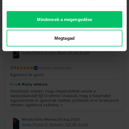
A Rejoy válasza
Köszönjük szépen a kedves visszajelzésed! 😊 Nagyon
Mindennek a megengedése
örülünk, hogy elégedett voltál a szolgáltatásunkkal, és hogy
a bevizsgálás, a kifizetés, valamint a kommunikációnk is
megfelelt az elvárásaidnak. 💚 Köszönjük a bizalmadat, és
reméljük, hogy a jövőben is minket választasz! ✨
Megtagad
Krisztián
,
05 Aug 2026
Apple iPhone 12 mini, Black, 64 GB, Kiváló
5
/5
Vásárlói vélemények
Egyszerű és gyors
A Rejoy válasza
Köszönjük szépen, hogy megosztottad velünk a
tapasztalatodat! 🙌 Örömmel olvassuk, hogy a folyamatot
egyszerűnek és gyorsnak találtad, pontosan erre törekszünk
minden ügyfelünk számára. ⭐
Mihalkó Erika Mónika
,
05 Aug 2026
Apple iPhone 13, Midnight, 128 GB, Kiváló