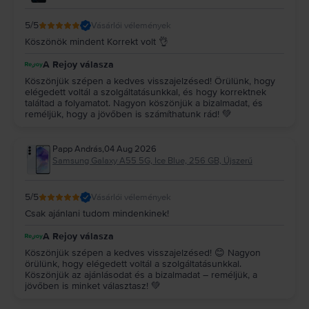
5
/5
Vásárlói vélemények
Köszönök mindent Korrekt volt 👌
A Rejoy válasza
Köszönjük szépen a kedves visszajelzésed! Örülünk, hogy
elégedett voltál a szolgáltatásunkkal, és hogy korrektnek
találtad a folyamatot. Nagyon köszönjük a bizalmadat, és
reméljük, hogy a jövőben is számíthatunk rád! 💚
Papp András
,
04 Aug 2026
Samsung Galaxy A55 5G, Ice Blue, 256 GB, Újszerű
5
/5
Vásárlói vélemények
Csak ajánlani tudom mindenkinek!
A Rejoy válasza
Köszönjük szépen a kedves visszajelzésed! 😊 Nagyon
örülünk, hogy elégedett voltál a szolgáltatásunkkal.
Köszönjük az ajánlásodat és a bizalmadat – reméljük, a
jövőben is minket választasz! 💚