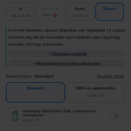
Jó
Nagyon jó
Kiváló
Újszerű
-36.000 Ft
Értesítés
-12.000 Ft
A termék tökéletes, újszerű állapotban van; legfeljebb 1-2 szabad
szemmel alig látható használati nyom található rajta. Ugyanúgy
működik, mint egy új készülék.
Tökéletesen működik
Max teljesítményre képes akkumulátor
Akkumulátor:
Standard
További infók
100%-os akkumulátor
Standard
18.860 FT
Műanyag kijelzővédő fólia, szakszerűen
felhelyezve
Enable
6.560 FT