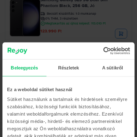
Phantom Black, 256 GB, Jó
Becsült kiszállítás:
1-3 munkanap
0% THM, 3 részletben
Megtakarítás az újhoz képest: 113.010 Ft
123.990 Ft
Az utolsó a készletről
Samsung Galaxy S22 Ultra 5G Dual Sim
Burgundy, 128 GB, Nagyon jó
Becsült kiszállítás:
1-3 munkanap
Beleegyezés
Részletek
A sütikről
0% THM, 3 részletben
Megtakarítás az újhoz képest: 144.010 Ft
132.990 Ft
Ez a weboldal sütiket használ
Sütiket használunk a tartalmak és hirdetések személyre
szabásához, közösségi funkciók biztosításához,
valamint weboldalforgalmunk elemzéséhez. Ezenkívül
közösségi média-, hirdető- és elemező partnereinkkel
megosztjuk az Ön weboldalhasználatra vonatkozó
adatait, akik kombinálhatják az adatokat más olyan
Leírás