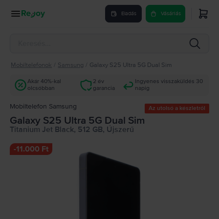
Eladás
Vásárlás
Mobiltelefonok
/
Samsung
/
Galaxy S25 Ultra 5G Dual Sim
Akár 40%-kal
2 év
Ingyenes visszaküldés 30
olcsóbban
garancia
napig
Mobiltelefon Samsung
Az utolsó a készletről
Galaxy S25 Ultra 5G Dual Sim
Titanium Jet Black, 512 GB, Újszerű
-
11.000 Ft