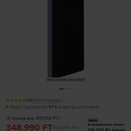
Valós képek a termékről
4.8
9750
értékelés
A Rejoy ügyfeleinek
97%-a
ajánlja a terméket
Új termék ára: 437.700 FT
348.990 FT
3
kamatmentes részlet
359.990
Ft
116.330
Ft
/
hónap