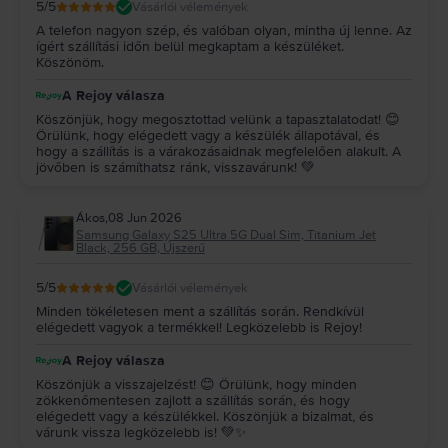
5
/5
Vásárlói vélemények
A telefon nagyon szép, és valóban olyan, mintha új lenne. Az
ígért szállítási időn belül megkaptam a készüléket.
Köszönöm.
A Rejoy válasza
Köszönjük, hogy megosztottad velünk a tapasztalatodat! 😊
Örülünk, hogy elégedett vagy a készülék állapotával, és
hogy a szállítás is a várakozásaidnak megfelelően alakult. A
jövőben is számíthatsz ránk, visszavárunk! 💚
Ákos
,
08 Jun 2026
Samsung Galaxy S25 Ultra 5G Dual Sim, Titanium Jet
Black, 256 GB, Újszerű
5
/5
Vásárlói vélemények
Minden tökéletesen ment a szállítás során. Rendkívül
elégedett vagyok a termékkel! Legközelebb is Rejoy!
A Rejoy válasza
Köszönjük a visszajelzést! 😊 Örülünk, hogy minden
zökkenőmentesen zajlott a szállítás során, és hogy
elégedett vagy a készülékkel. Köszönjük a bizalmat, és
várunk vissza legközelebb is! 💚✨