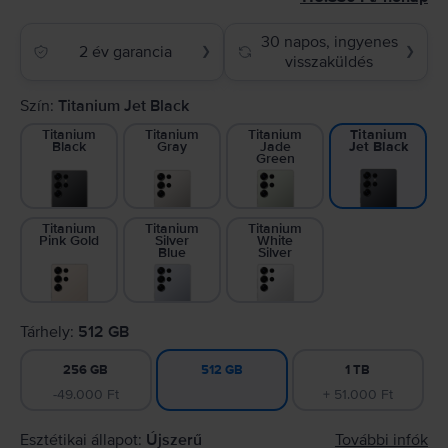
30 napos, ingyenes
2 év garancia
❯
❯
visszaküldés
Szín:
Titanium Jet Black
Titanium
Titanium
Titanium
Titanium
Black
Gray
Jade
Jet Black
Green
Titanium
Titanium
Titanium
Pink Gold
Silver
White
Blue
Silver
Tárhely:
512 GB
256 GB
1 TB
512 GB
-49.000 Ft
+ 51.000 Ft
Esztétikai állapot:
Újszerű
További infók