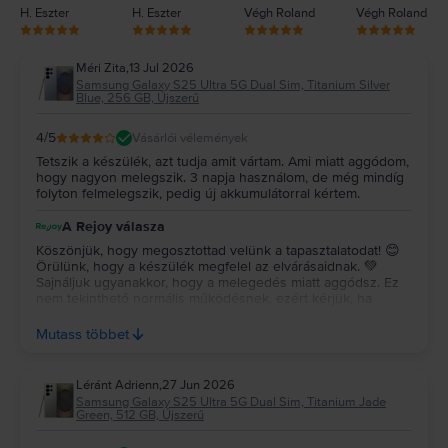
H. Eszter
H. Eszter
Végh Roland
Végh Roland
Méri Zita
,
13 Jul 2026
Samsung Galaxy S25 Ultra 5G Dual Sim, Titanium Silver
Blue, 256 GB, Újszerű
4
/5
Vásárlói vélemények
Tetszik a készülék, azt tudja amit vártam. Ami miatt aggódom,
hogy nagyon melegszik. 3 napja használom, de még mindíg
folyton felmelegszik, pedig új akkumulátorral kértem.
A Rejoy válasza
Köszönjük, hogy megosztottad velünk a tapasztalatodat! 😊
Örülünk, hogy a készülék megfelel az elvárásaidnak. 💚
Sajnáljuk ugyanakkor, hogy a melegedés miatt aggódsz. Ez
nem tekinthető normális működésnek, ezért kérjük, ha
továbbra is tapasztalod a problémát, add le a garanciális
kérelmet, hogy kollégáink kivizsgálhassák a problémát.
Mutass többet
Minden készülékünkre 2 év garanciát biztosítunk. Ha a
garanciális kérelem leadása során bármiben elakadnál,
ügyfélszolgálatunk készséggel segít. Köszönjük a
Léránt Adrienn
,
27 Jun 2026
bizalmadat, bízunk benne, hogy mielőbb sikerül
Samsung Galaxy S25 Ultra 5G Dual Sim, Titanium Jade
megoldanunk a problémát! ✨
Green, 512 GB, Újszerű