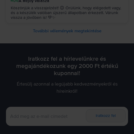
A Rejoy válasza
Köszönjük a visszajelzést! 😊 Örülünk, hogy elégedett vagy,
és a készülék valóban újszerű állapotban érkezett. Várunk
vissza a jövőben is! 💚✨
További vélemények megtekintése
Iratkozz fel a hírlevelünkre és
megajándékozunk egy 2000 Ft értékű
kuponnal!
Értesülj azonnal a legújabb kedvezményekről és
híreinkről!
Iratkozz fel