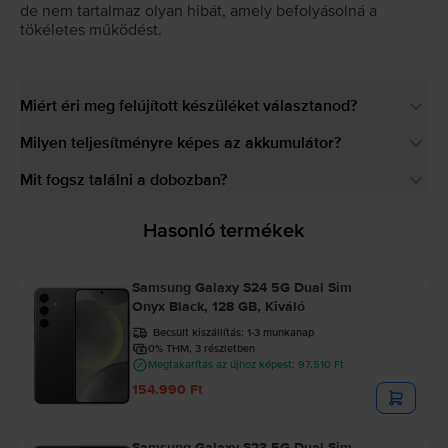
de nem tartalmaz olyan hibát, amely befolyásolná a
tökéletes működést.
Miért éri meg felújított készüléket választanod?
Milyen teljesítményre képes az akkumulátor?
Mit fogsz találni a dobozban?
Hasonló termékek
Samsung Galaxy S24 5G Dual Sim
Onyx Black, 128 GB, Kiváló
Becsült kiszállítás:
1-3 munkanap
0% THM, 3 részletben
Megtakarítás az újhoz képest: 97.510 Ft
154.990 Ft
Samsung Galaxy S23 5G Dual Sim