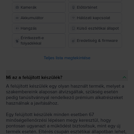
Kamerák
Előtörténet
Akkumulátor
Hálózati kapcsolat
Hangzás
Külső esztétikai állapot
Érintkezett-e
Eredetiség & firmware
folyadékkal
Teljes lista megtekintése
Mi az a felújított készülék?
A felújított készülék egy olyan használt termék, melyet a
szakembereink alaposan átvizsgáltak, szükség esetén
pedig tanúsítvánnyal rendelkező prémium alkatrészeket
használnak a javításához.
Egy felújított készülék minden esetben 67
minőségellenőrzési lépésen megy keresztül, hogy
pontosan ugyanazt a működést biztosítsuk, mint egy új
termék esetén. Eltérés csupán esztétikai állapotban lehet,