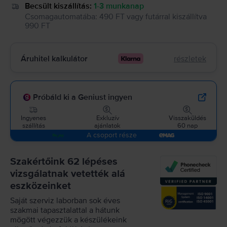
Becsült kiszállítás:
1-3 munkanap
Csomagautomatába
:
490 FT
vagy
futárral kiszállítva
990 FT
Áruhitel kalkulátor
részletek
Próbáld ki a Geniust ingyen
Ingyenes
Exkluzív
Visszaküldés
szállítás
ajánlatok
60 nap
A csoport része
Szakértőink 62 lépéses
vizsgálatnak vetették alá
eszközeinket
Saját szerviz laborban sok éves
szakmai tapasztalattal a hátunk
mögött végezzük a készülékeink