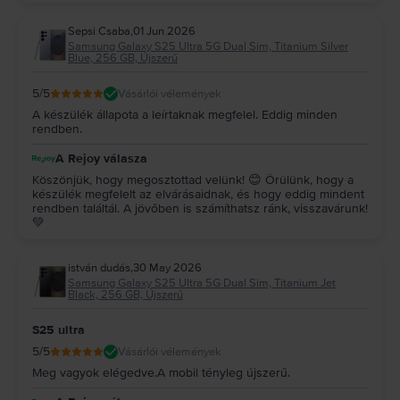
Sepsi Csaba
,
01 Jun 2026
Samsung Galaxy S25 Ultra 5G Dual Sim, Titanium Silver
Blue, 256 GB, Újszerű
5
/5
Vásárlói vélemények
A készülék állapota a leírtaknak megfelel. Eddig minden
rendben.
A Rejoy válasza
Köszönjük, hogy megosztottad velünk! 😊 Örülünk, hogy a
készülék megfelelt az elvárásaidnak, és hogy eddig mindent
rendben találtál. A jövőben is számíthatsz ránk, visszavárunk!
💚
istván dudás
,
30 May 2026
Samsung Galaxy S25 Ultra 5G Dual Sim, Titanium Jet
Black, 256 GB, Újszerű
S25 ultra
5
/5
Vásárlói vélemények
Meg vagyok elégedve.A mobil tényleg újszerű.