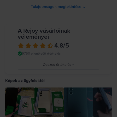
Tulajdonságok megtekintése
A Rejoy vásárlóinak
véleményei
4.8
/5
9750 ellenőrzött értékelés
Összes értékelés
5
4
Képek az ügyfelektől
3
2
1