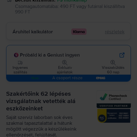
Becsült kiszállítás:
1-3 munkanap
Csomagautomatába
:
490 FT
vagy
futárral kiszállítva
990 FT
Áruhitel kalkulátor
részletek
Próbáld ki a Geniust ingyen
Ingyenes
Exkluzív
Visszaküldés
szállítás
ajánlatok
60 nap
A csoport része
Szakértőink 62 lépéses
vizsgálatnak vetették alá
eszközeinket
Saját szerviz laborban sok éves
szakmai tapasztalattal a hátunk
mögött végezzük a készülékeink
ellenőrzését, felújítását.