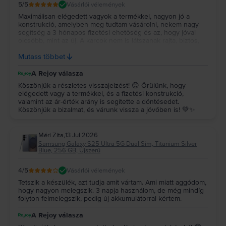
5
/5
Vásárlói vélemények
Maximálisan elégedett vagyok a termékkel, nagyon jó a
konstrukció, amelyben meg tudtam vásárolni, nekem nagy
segítség a 3 hónapos fizetési ehetőség és az, hogy jóval
olcsóbb, mint az új. A karcok nem is látszanak rajta, biztos,
hogy a jövőben is fogok itt nézelődni, ha ilyen termékre lesz
Mutass többet
szükségem. :)
A Rejoy válasza
Köszönjük a részletes visszajelzést! 😊 Örülünk, hogy
elégedett vagy a termékkel, és a fizetési konstrukció,
valamint az ár-érték arány is segítette a döntésedet.
Köszönjük a bizalmat, és várunk vissza a jövőben is! 💚✨
Méri Zita
,
13 Jul 2026
Samsung Galaxy S25 Ultra 5G Dual Sim, Titanium Silver
Blue, 256 GB, Újszerű
4
/5
Vásárlói vélemények
Tetszik a készülék, azt tudja amit vártam. Ami miatt aggódom,
hogy nagyon melegszik. 3 napja használom, de még mindíg
folyton felmelegszik, pedig új akkumulátorral kértem.
A Rejoy válasza