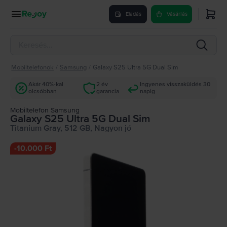
Eladás
Vásárlás
Mobiltelefonok
/
Samsung
/
Galaxy S25 Ultra 5G Dual Sim
Akár 40%-kal
2 év
Ingyenes visszaküldés 30
olcsóbban
garancia
napig
Mobiltelefon Samsung
Galaxy S25 Ultra 5G Dual Sim
Titanium Gray, 512 GB, Nagyon jó
-
10.000 Ft