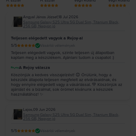
H. Eszter
H. Eszter
Végh Roland
Végh Roland
Angyal János József
,
18 Jul 2026
Samsung Galaxy S25 Ultra 5G Dual Sim, Titanium Black,
256 GB, Nagyon jó
Teljesen elégedett vagyok a Rejoy-al
5
/5
Vásárlói vélemények
Teljesen elégedett vagyok, szinte teljesen új állapotban
kaptam meg a készülékem. Ajánlani tudom a csapatot :)
A Rejoy válasza
Köszönjük a kedves visszajelzést! 😊 Örülünk, hogy a
készülék állapota teljesen megfelelt az elvárásaidnak, és
hogy ennyire elégedett vagy a vásárlással. 💚 Köszönjük az
ajánlást és a bizalmat, sok örömet kívánunk a készülék
használatához! ✨
Lajos
,
09 Jun 2026
Samsung Galaxy S25 Ultra 5G Dual Sim, Titanium Black,
256 GB, Nagyon jó
5
/5
Vásárlói vélemények