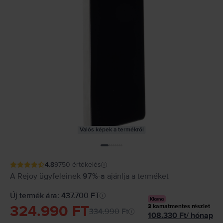
Valós képek a termékről
4.8
9750
értékelés
A Rejoy ügyfeleinek
97%-a
ajánlja a terméket
Új termék ára: 437.700 FT
324.990 FT
3
kamatmentes részlet
334.990
Ft
108.330
Ft
/
hónap