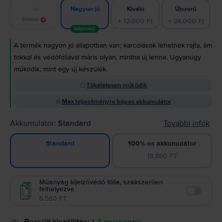
Jó
Kiváló
Újszerű
Nagyon jó
Értesítés
+ 12.000 Ft
+ 24.000 Ft
Népszerű
A termék nagyon jó állapotban van; karcolások lehetnek rajta, ám
tokkal és védőfóliával máris olyan, mintha új lenne. Ugyanúgy
működik, mint egy új készülék.
Tökéletesen működik
Max teljesítményre képes akkumulátor
Akkumulátor:
Standard
További infók
100%-os akkumulátor
Standard
18.860 FT
Műanyag kijelzővédő fólia, szakszerűen
felhelyezve
Enable
6.560 FT