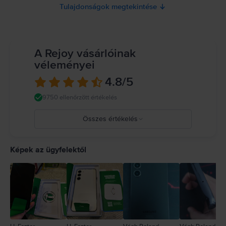
Tulajdonságok megtekintése
A Rejoy vásárlóinak
véleményei
4.8
/5
9750 ellenőrzött értékelés
Összes értékelés
5
4
Képek az ügyfelektől
3
2
1