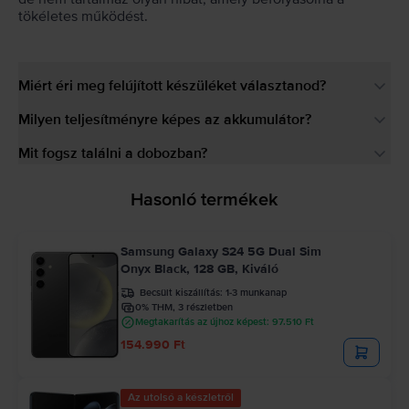
tökéletes működést.
Miért éri meg felújított készüléket választanod?
Milyen teljesítményre képes az akkumulátor?
Mit fogsz találni a dobozban?
Hasonló termékek
Samsung Galaxy S24 5G Dual Sim
Onyx Black, 128 GB, Kiváló
Becsült kiszállítás:
1-3 munkanap
0% THM, 3 részletben
Megtakarítás az újhoz képest: 97.510 Ft
154.990 Ft
Az utolsó a készletről