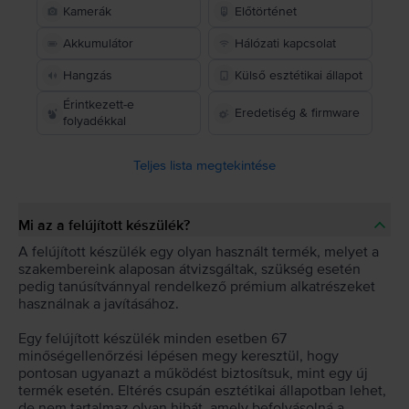
Kamerák
Előtörténet
Akkumulátor
Hálózati kapcsolat
Hangzás
Külső esztétikai állapot
Érintkezett-e
Eredetiség & firmware
folyadékkal
Teljes lista megtekintése
Mi az a felújított készülék?
A felújított készülék egy olyan használt termék, melyet a
szakembereink alaposan átvizsgáltak, szükség esetén
pedig tanúsítvánnyal rendelkező prémium alkatrészeket
használnak a javításához.
Egy felújított készülék minden esetben 67
minőségellenőrzési lépésen megy keresztül, hogy
pontosan ugyanazt a működést biztosítsuk, mint egy új
termék esetén. Eltérés csupán esztétikai állapotban lehet,
de nem tartalmaz olyan hibát, amely befolyásolná a