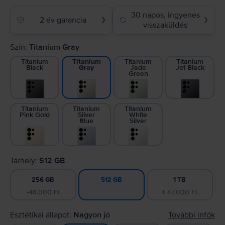
30 napos, ingyenes
2 év garancia
❯
❯
visszaküldés
Szín:
Titanium Gray
Titanium
Titanium
Titanium
Titanium
Black
Jade
Jet Black
Gray
Green
Titanium
Titanium
Titanium
Pink Gold
Silver
White
Blue
Silver
Tárhely:
512 GB
256 GB
1 TB
512 GB
-48.000 Ft
+ 47.000 Ft
Esztétikai állapot:
Nagyon jó
További infók