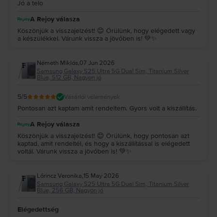
Jó a telo
A Rejoy válasza
Köszönjük a visszajelzést! 😊 Örülünk, hogy elégedett vagy
a készülékkel. Várunk vissza a jövőben is! 💚✨
Németh Miklós
,
07 Jun 2026
Samsung Galaxy S25 Ultra 5G Dual Sim, Titanium Silver
Blue, 512 GB, Nagyon jó
5
/5
Vásárlói vélemények
Pontosan azt kaptam amit rendeltem. Gyors volt a kiszállítás.
A Rejoy válasza
Köszönjük a visszajelzést! 😊 Örülünk, hogy pontosan azt
kaptad, amit rendeltél, és hogy a kiszállítással is elégedett
voltál. Várunk vissza a jövőben is! 💚✨
Lőrincz Veronika
,
15 May 2026
Samsung Galaxy S25 Ultra 5G Dual Sim, Titanium Silver
Blue, 256 GB, Nagyon jó
Elégedettség