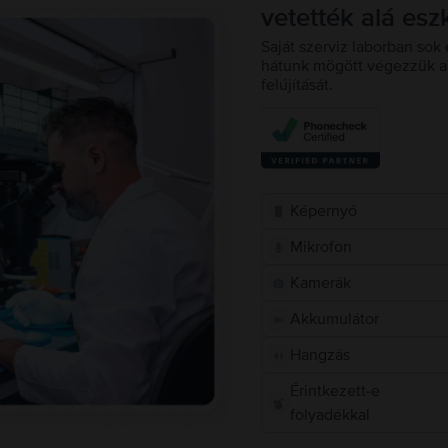
vetették alá esz
Saját szerviz laborban sok 
hátunk mögött végezzük a 
felújítását.
Képernyő
Mikrofon
Kamerák
Akkumulátor
Hangzás
Érintkezett-e
folyadékkal