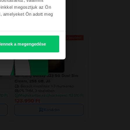
einkkel megosztjuk az Ön
l, amelyeket Ön adott meg
Az utolsó a készletről
ennek a megengedése
im
Samsung Galaxy S23 5G Dual Sim
Cream, 256 GB, Jó
Becsült kiszállítás:
1-3 munkanap
0% THM, 3 részletben
10 Ft
Megtakarítás az újhoz képest: 113.010 Ft
123.990 Ft
Kosárba