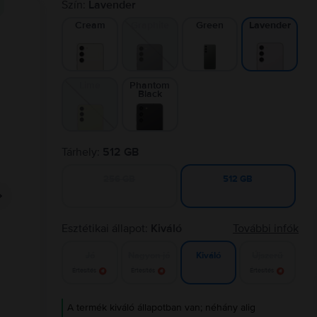
Szín:
Lavender
Cream
Graphite
Green
Lavender
Lime
Phantom
Black
Tárhely:
512 GB
256 GB
512 GB
Esztétikai állapot:
Kiváló
További infók
Jó
Nagyon jó
Újszerű
Kiváló
Értesítés
Értesítés
Értesítés
A termék kiváló állapotban van; néhány alig