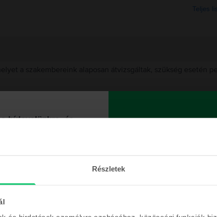
Teljes l
 melyet a szakembereink alaposan átvizsgáltak, szükség esetén 
égellenőrzési lépésen megy keresztül, hogy pontosan ugyanazt a
t, de nem tartalmaz olyan hibát, amely befolyásolná a tökéletes 
 a hírlevelünkre, és
talmazunk egy
et választanod?
000 Ft
 akkumulátor?
 KUPONNAL
Részletek
hatatlan ajánlatokkal és a
ál
einkkel is folyamatosan
en tartunk majd!
mak és hirdetések személyre szabásához, közösségi funkciók biz