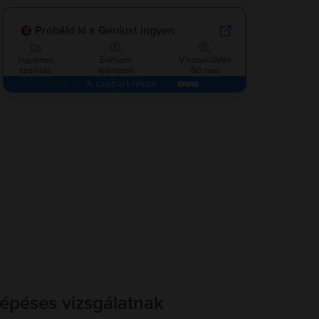
Próbáld ki a Geniust ingyen
Ingyenes
Exkluzív
Visszaküldés
szállítás
ajánlatok
60 nap
A csoport része
lépéses vizsgálatnak