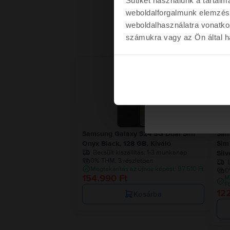
weboldalforgalmunk elemzésé
weboldalhasználatra vonatko
számukra vagy az Ön által ha
Kére
Nem kérem a kup
Samsung Galaxy S24 5G Dual Sim
Sam
Onyx Black, 128 GB, Kiváló
Sim
Becsült kiszállítás:
1-3 munkanap
Sil
0% THM, 3 részletben
B
Megtakarítás az újhoz képest: 97.510 Ft
0
154.990 Ft
M
F
12
Kosárba