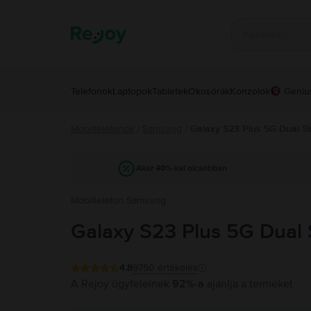
Telefonok
Laptopok
Tabletek
Okosórák
Konzolok
Geniu
Mobiltelefonok
Samsung
/
Galaxy S23 Plus 5G Dual S
/
Akár 40%-kal olcsóbban
Mobiltelefon Samsung
Galaxy S23 Plus 5G Dual
4.8
9750
értékelés
A Rejoy ügyfeleinek
92%-a
ajánlja a terméket