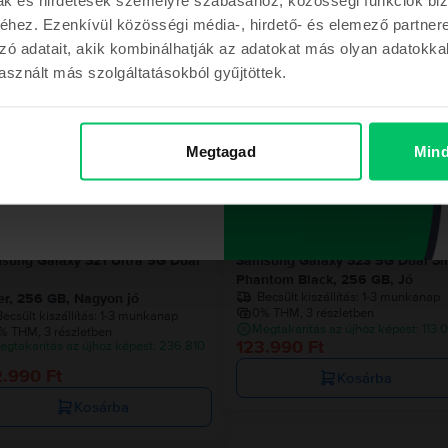
hez. Ezenkívül közösségi média-, hirdető- és elemező partner
Hasonló termékek
zó adatait, akik kombinálhatják az adatokat más olyan adatokka
sznált más szolgáltatásokból gyűjtöttek.
m a kupont
Az utolsó a készletről
Megtagad
Mind
ont a megrendelésemhez
sung Galaxy S21 Ultra 5G Dual
Samsung Galaxy S23 5G Dual S
Phantom Black, 256 GB, Jó
Becsült kiszállítás:
1-3 munkanap
ver, 256 GB, Nagyon jó
0% THM, 3 részletben
ecsült kiszállítás:
1-3 munkanap
Megtakarítás az újhoz képest: 113.0
% THM, 3 részletben
123.990 Ft
egtakarítás az újhoz képest: 236.810
t
2.990 Ft
Kosárba
Kosárba