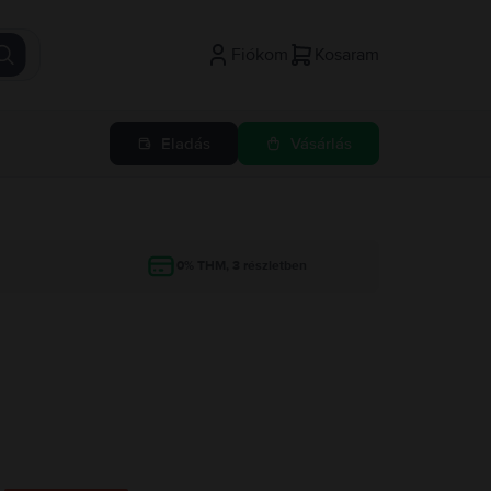
Fiókom
Kosaram
Eladás
Vásárlás
g
0% THM, 3 részletben