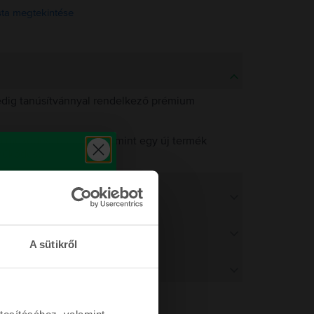
ista megtekintése
pedig tanúsítvánnyal rendelkező prémium
 működést biztosítsuk, mint egy új termék
működést.
A sütikről
tosításához, valamint