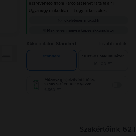
észrevehető finom karcolást lehet rajta találni.
Ugyanúgy működik, mint egy új készülék.
Tökéletesen működik
Max teljesítményre képes akkumulátor
Akkumulátor:
Standard
További infók
100%-os akkumulátor
Standard
16.400 FT
Műanyag kijelzővédő fólia,
szakszerűen felhelyezve
Enable
6.560 FT
Szakértőink 62 