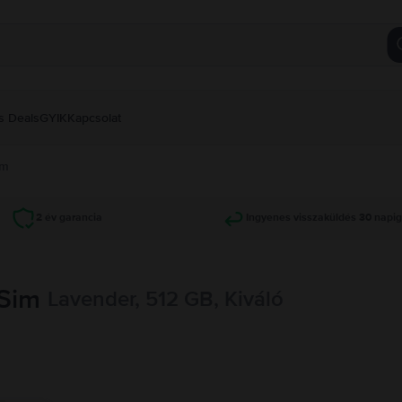
s Deals
GYIK
Kapcsolat
im
2 év garancia
Ingyenes visszaküldés 30 napi
 Sim
Lavender, 512 GB, Kiváló