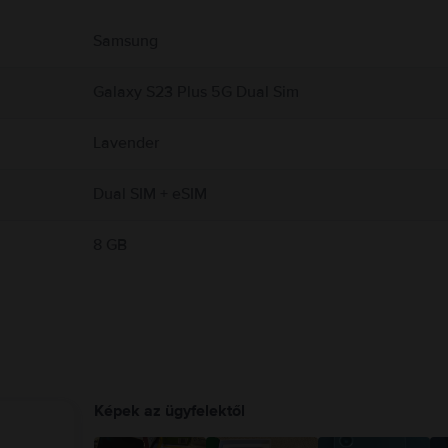
ségét.
ekről.
Samsung
Galaxy S23 Plus 5G Dual Sim
Lavender
Dual SIM + eSIM
8 GB
Képek az ügyfelektől