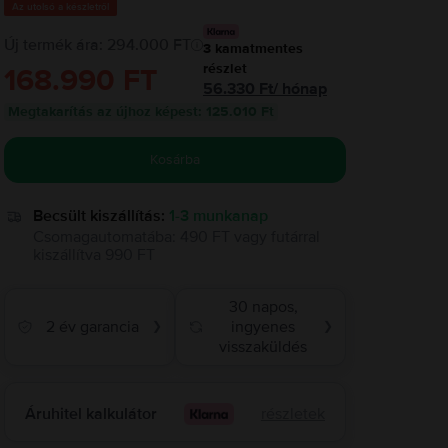
Az utolsó a készletről
Új termék ára: 294.000 FT
3
kamatmentes
részlet
168.990 FT
56.330
Ft
/
hónap
Megtakarítás az újhoz képest
:
125.010 Ft
Kosárba
Becsült kiszállítás:
1-3 munkanap
Csomagautomatába
:
490 FT
vagy
futárral
kiszállítva
990 FT
30 napos,
2 év garancia
ingyenes
❯
❯
visszaküldés
Áruhitel kalkulátor
részletek