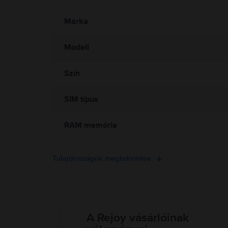
ingyenes visszaküldést és a részletfizetés lehető
Információk a termékre vonatkozó biztonsági figyelmeztetés
Olvasd el a kézikönyvet.
Márka
Modell
Szín
SIM típus
RAM memória
Tulajdonságok megtekintése
A Rejoy vásárlóinak