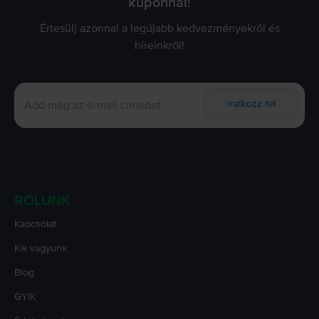
kuponnal!
Értesülj azonnal a legújabb kedvezményekről és
híreinkről!
Iratkozz fel
RÓLUNK
Kapcsolat
Kik vagyunk
Blog
GYIK