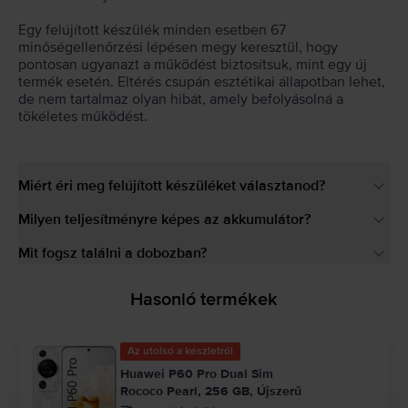
Egy felújított készülék minden esetben 67
minőségellenőrzési lépésen megy keresztül, hogy
pontosan ugyanazt a működést biztosítsuk, mint egy új
termék esetén. Eltérés csupán esztétikai állapotban lehet,
de nem tartalmaz olyan hibát, amely befolyásolná a
tökéletes működést.
Miért éri meg felújított készüléket választanod?
Milyen teljesítményre képes az akkumulátor?
Mit fogsz találni a dobozban?
Hasonló termékek
Az utolsó a készletről
Huawei P60 Pro Dual Sim
Rococo Pearl, 256 GB, Újszerű