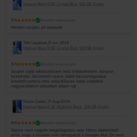
Huawei Nova 9 SE, Crystal Blue, 128 GB, Kiváló
5
/5
Vásárlói vélemények
Minden szuper, jól működik
Tóth Làszlonè
,
21 Jun 2025
Huawei Nova 9 SE, Crystal Blue, 128 GB, Kiváló
5
/5
Vásárlói vélemények
Szuper sajàt elkèbzelesem felûl èrtèkelhetem .könyen
kezelhetö. Sèrülestöl vedve stabil becsomagolasal
èrketett.camera èles szèp.65eves vaksi sûketelö
vagyok.Mident betudtam àlitani rajt
Kocsis Zoltán
,
17 Aug 2024
Huawei Nova 9 SE, Midnight Black, 128 GB, Kiváló
5
/5
Vásárlói vélemények
Sajnos nem vagyok megelégedve vele. Nincs tájékoztató
arról, hogy a Huawei nem támogatott a Google által. Én nem