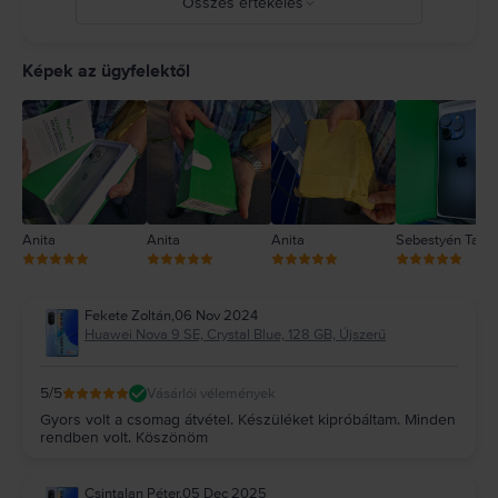
Összes értékelés
5
4
Képek az ügyfelektől
3
2
1
Anita
Anita
Anita
Sebestyén Tam
Fekete Zoltán
,
06 Nov 2024
Huawei Nova 9 SE, Crystal Blue, 128 GB, Újszerű
5
/5
Vásárlói vélemények
Gyors volt a csomag átvétel. Készüléket kipróbáltam. Minden
rendben volt. Köszönöm
Csintalan Péter
,
05 Dec 2025