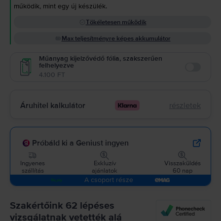
működik, mint egy új készülék.
Tökéletesen működik
Max teljesítményre képes akkumulátor
Műanyag kijelzővédő fólia, szakszerűen
felhelyezve
Enable
4.100 FT
Áruhitel kalkulátor
részletek
Próbáld ki a Geniust ingyen
Ingyenes
Exkluzív
Visszaküldés
szállítás
ajánlatok
60 nap
A csoport része
Szakértőink 62 lépéses
vizsgálatnak vetették alá