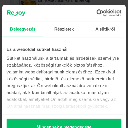
Becsült kiszállítás:
1-3 munkanap
0% THM, 3 részletben
161.990 Ft
Beleegyezés
Részletek
A sütikről
Ez a weboldal sütiket használ
Sütiket használunk a tartalmak és hirdetések személyre
Leírás
szabásához, közösségi funkciók biztosításához,
Mobiltelefon Huawei Nova 9 SE, Midnight Black, 128 GB, Nagyon jó
valamint weboldalforgalmunk elemzéséhez. Ezenkívül
Mutass többet
közösségi média-, hirdető- és elemező partnereinkkel
megosztjuk az Ön weboldalhasználatra vonatkozó
Termékmegfelelőségi információk
adatait, akik kombinálhatják az adatokat más olyan
adatokkal, amelyeket Ön adott meg számukra vagy az
Termékbiztonsági információk
Ön által használt más szolgáltatásokból gyűjtöttek.
Adatok
Márka
Gyártói információk
Huawei
Mindennek a megengedése