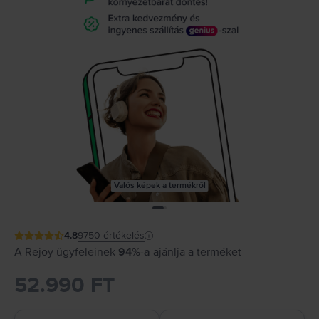
Valós képek a termékről
4.8
9750
értékelés
A Rejoy ügyfeleinek
94%-a
ajánlja a terméket
52.990 FT