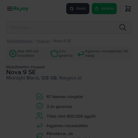
Eladás
Vásárlás
Mobiltelefonok
/
Huawei
/
Nova 9 SE
Akár 40%-kal
2 év
Ingyenes visszaküldés 30
olcsóbban
garancia
napig
Mobiltelefon Huawei
Nova 9 SE
Midnight Black, 128 GB, Nagyon jó