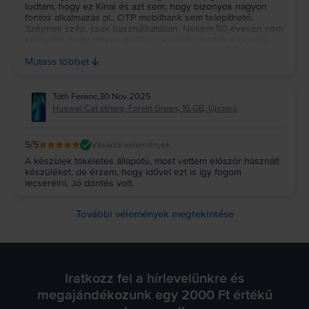
tudtam, hogy ez Kínai és azt sem, hogy bizonyos nagyon
fontos alkalmazás pl.: OTP mobilbank sem telepíthető.
Szépnek szép, csak használhatatlan. Nekem 50 évesen nem
kell tudni, hogy milyen politikai okokból zárolták a Google
playt. Ezért a telefont visszaküldöm. Ilyen fennt említett
Mutass többet
információ szükséges lett volna a tájékoztatásban.
Tóth Ferenc
,
30 Nov 2025
Huawei Cat others, Forest Green, 16 GB, Újszerű
5
/5
Vásárlói vélemények
A készülek tökéletes állapotú, most vettem először használt
készüléket, de érzem, hogy idővel ezt is így fogom
lecserélni. Jó döntés volt.
További vélemények megtekintése
Iratkozz fel a hírlevelünkre és
megajándékozunk egy 2000 Ft értékű