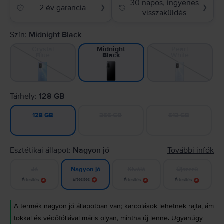
30 napos, ingyenes
2 év garancia
❯
❯
visszaküldés
Szín:
Midnight Black
Crystal
Pearl
Midnight
Blue
White
Black
Tárhely:
128 GB
256 GB
512 GB
128 GB
Esztétikai állapot:
Nagyon jó
További infók
Jó
Kiváló
Újszerű
Nagyon jó
Értesítés
Értesítés
Értesítés
Értesítés
A termék nagyon jó állapotban van; karcolások lehetnek rajta, ám
tokkal és védőfóliával máris olyan, mintha új lenne. Ugyanúgy