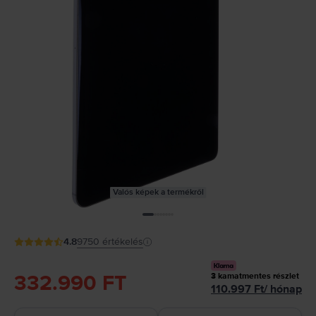
Valós képek a termékről
4.8
9750
értékelés
332.990 FT
3
kamatmentes részlet
110.997
Ft
/
hónap