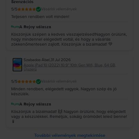
Szenzációs
5
/5
Vásárlói vélemények
Teljesen rendben volt minden!
A Rejoy válasza
Köszönjük szépen a kedves visszajelzésed!Nagyon örülünk,
hogy mindennel elégedett voltál, és hogy a vásárlás
zökkenőmentesen zajlott. Köszönjük a bizalmadat! 💚
Szabados Ábel
,
31 Jul 2026
Apple iPad 10 (2022) 10.9" 10th Gen Wifi, Blue, 64 GB,
Újszerű
5
/5
Vásárlói vélemények
Minden rendben, elégedett vagyok. Nagyon szép és jó
készülék.
A Rejoy válasza
Köszönjük a bizalmadat! 🙌 Nagyon örülünk, hogy elégedett
vagy a készülékkel. Reméljük, sokáig örömödet leled benne!
📱
További vélemények megtekintése