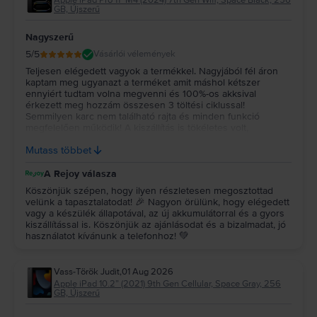
GB, Újszerű
Nagyszerű
5
/5
Vásárlói vélemények
Teljesen elégedett vagyok a termékkel. Nagyjából fél áron
kaptam meg ugyanazt a terméket amit máshol kétszer
ennyiért tudtam volna megvenni és 100%-os akksival
érkezett meg hozzám összesen 3 töltési ciklussal!
Semmilyen karc nem található rajta és minden funkció
megfelelően működik! A kiszállítás is tökéletes volt,
összesen 3 nap alatt jutott el hozzám a készülék! Nagyon
Mutass többet
tudom ajánlani!
A Rejoy válasza
Köszönjük szépen, hogy ilyen részletesen megosztottad
velünk a tapasztalatodat! 🎉 Nagyon örülünk, hogy elégedett
vagy a készülék állapotával, az új akkumulátorral és a gyors
kiszállítással is. Köszönjük az ajánlásodat és a bizalmadat, jó
használatot kívánunk a telefonhoz! 💚
Vass-Török Judit
,
01 Aug 2026
Apple iPad 10.2” (2021) 9th Gen Cellular, Space Gray, 256
GB, Újszerű