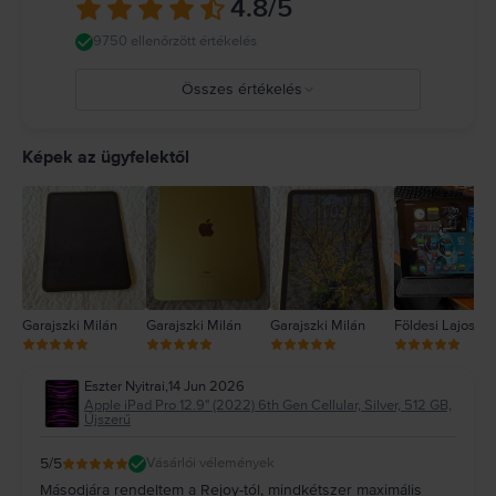
4.8
/5
ro/guide/ipad/ipad27098ef5/ipados
9750 ellenőrzött értékelés
Összes értékelés
5
4
Képek az ügyfelektől
3
2
1
Garajszki Milán
Garajszki Milán
Garajszki Milán
Földesi Lajos
Eszter Nyitrai
,
14 Jun 2026
Apple iPad Pro 12.9" (2022) 6th Gen Cellular, Silver, 512 GB,
Újszerű
5
/5
Vásárlói vélemények
Másodjára rendeltem a Rejoy-tól, mindkétszer maximális