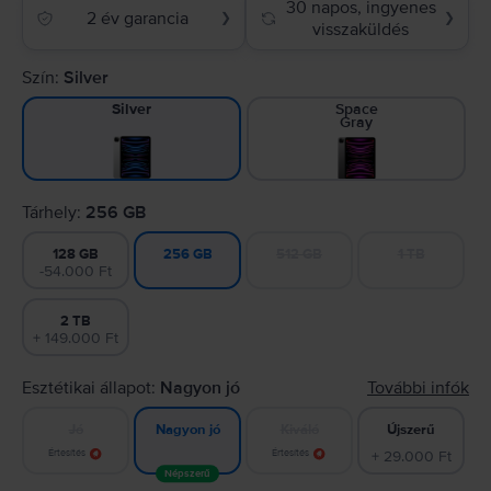
30 napos, ingyenes
2 év garancia
❯
❯
visszaküldés
Szín:
Silver
Space
Silver
Gray
Tárhely:
256 GB
128 GB
512 GB
1 TB
256 GB
-54.000 Ft
2 TB
+ 149.000 Ft
Esztétikai állapot:
Nagyon jó
További infók
Jó
Kiváló
Újszerű
Nagyon jó
Értesítés
Értesítés
+ 29.000 Ft
Népszerű