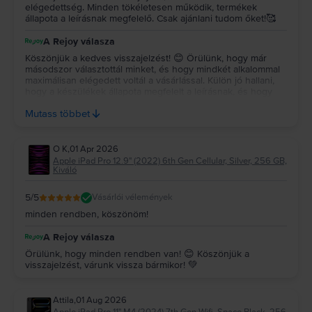
elégedettség. Minden tökéletesen működik, termékek
állapota a leírásnak megfelelő. Csak ajánlani tudom őket!🥰
A Rejoy válasza
Köszönjük a kedves visszajelzést! 😊 Örülünk, hogy már
másodszor választottál minket, és hogy mindkét alkalommal
maximálisan elégedett voltál a vásárlással. Külön jó hallani,
hogy a készülékek állapota megfelelt a leírásnak, és hogy
minden tökéletesen működik. 💚 Köszönjük a bizalmadat és
Mutass többet
az ajánlást! ✨🥰💚 Várunk vissza a jövőben is! 😊
O K
,
01 Apr 2026
Apple iPad Pro 12.9" (2022) 6th Gen Cellular, Silver, 256 GB,
Kiváló
5
/5
Vásárlói vélemények
minden rendben, köszönöm!
A Rejoy válasza
Örülünk, hogy minden rendben van! 😊 Köszönjük a
visszajelzést, várunk vissza bármikor! 💚
Attila
,
01 Aug 2026
Apple iPad Pro 11" M4 (2024) 7th Gen Wifi, Space Black, 256