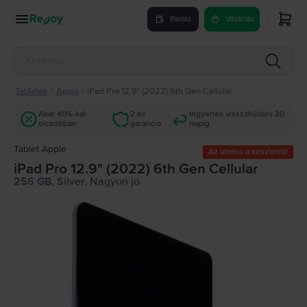
Eladás
Vásárlás
Tabletek
/
Apple
/
iPad Pro 12.9" (2022) 6th Gen Cellular
Akár 40%-kal
2 év
Ingyenes visszaküldés 30
olcsóbban
garancia
napig
Tablet Apple
Az utolsó a készletről
iPad Pro 12.9" (2022) 6th Gen Cellular
256 GB, Silver, Nagyon jó