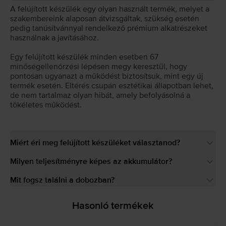
A felújított készülék egy olyan használt termék, melyet a
szakembereink alaposan átvizsgáltak, szükség esetén
pedig tanúsítvánnyal rendelkező prémium alkatrészeket
használnak a javításához.
Egy felújított készülék minden esetben 67
minőségellenőrzési lépésen megy keresztül, hogy
pontosan ugyanazt a működést biztosítsuk, mint egy új
termék esetén. Eltérés csupán esztétikai állapotban lehet,
de nem tartalmaz olyan hibát, amely befolyásolná a
tökéletes működést.
Miért éri meg felújított készüléket választanod?
Milyen teljesítményre képes az akkumulátor?
Mit fogsz találni a dobozban?
Hasonló termékek