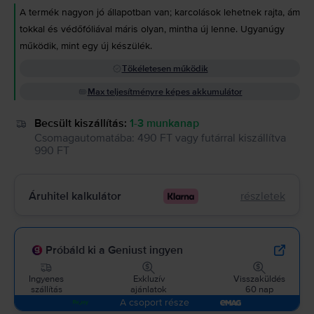
A termék nagyon jó állapotban van; karcolások lehetnek rajta, ám
tokkal és védőfóliával máris olyan, mintha új lenne. Ugyanúgy
működik, mint egy új készülék.
Tökéletesen működik
Max teljesítményre képes akkumulátor
Becsült kiszállítás:
1-3 munkanap
Csomagautomatába
:
490 FT
vagy
futárral kiszállítva
990 FT
Áruhitel kalkulátor
részletek
Próbáld ki a Geniust ingyen
Ingyenes
Exkluzív
Visszaküldés
szállítás
ajánlatok
60 nap
A csoport része