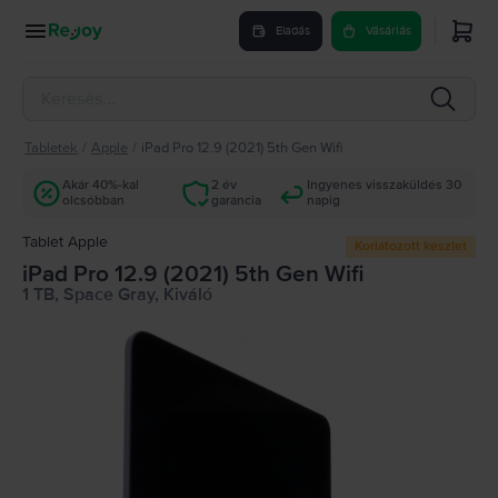
Eladás
Vásárlás
Tabletek
/
Apple
/
iPad Pro 12.9 (2021) 5th Gen Wifi
Akár 40%-kal
2 év
Ingyenes visszaküldés 30
olcsóbban
garancia
napig
Tablet Apple
Korlátozott készlet
iPad Pro 12.9 (2021) 5th Gen Wifi
1 TB, Space Gray, Kiváló