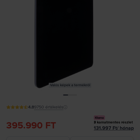
Valós képek a termékről
4.8
9750
értékelés
395.990 FT
3
kamatmentes részlet
131.997
Ft
/
hónap