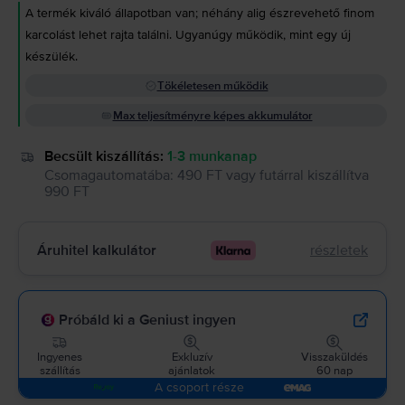
A termék kiváló állapotban van; néhány alig észrevehető finom
karcolást lehet rajta találni. Ugyanúgy működik, mint egy új
készülék.
Tökéletesen működik
Max teljesítményre képes akkumulátor
Becsült kiszállítás:
1-3 munkanap
Csomagautomatába
:
490 FT
vagy
futárral kiszállítva
990 FT
Áruhitel kalkulátor
részletek
Próbáld ki a Geniust ingyen
Ingyenes
Exkluzív
Visszaküldés
szállítás
ajánlatok
60 nap
A csoport része