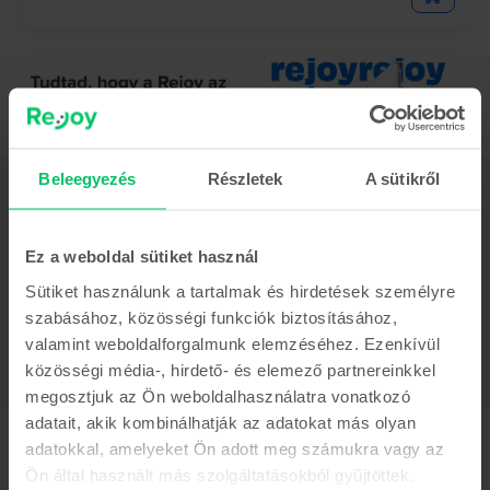
Beleegyezés
Részletek
A sütikről
Leírás
Tablet Apple iPad Pro 12.9 (2021) 5th Gen Wifi, 1 TB, Space Gray,
Kiváló
Ez a weboldal sütiket használ
Mutass többet
Sütiket használunk a tartalmak és hirdetések személyre
Termékmegfelelőségi információk
szabásához, közösségi funkciók biztosításához,
valamint weboldalforgalmunk elemzéséhez. Ezenkívül
közösségi média-, hirdető- és elemező partnereinkkel
Termékbiztonsági információk
Adatok
megosztjuk az Ön weboldalhasználatra vonatkozó
Márka
adatait, akik kombinálhatják az adatokat más olyan
Gyártói információk
Apple
adatokkal, amelyeket Ön adott meg számukra vagy az
Ön által használt más szolgáltatásokból gyűjtöttek.
Modell
A felelős személy elérhetőségei