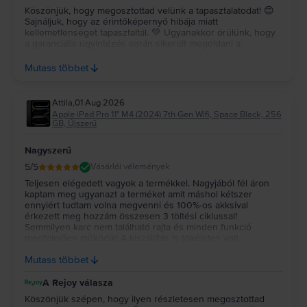
Köszönjük, hogy megosztottad velünk a tapasztalatodat! 😊
Sajnáljuk, hogy az érintőképernyő hibája miatt
kellemetlenséget tapasztaltál. 💚 Ugyanakkor örülünk, hogy
a garanciális ügyintézés során sikerült megoldani a
problémát, és úgy látjuk, hogy a készülék azóta sikeresen
javításra került. Köszönjük a türelmedet és a bizalmadat,
Mutass többet
reméljük, hogy most már hosszú távon is elégedetten
használod a készüléket! ✨
Attila
,
01 Aug 2026
Apple iPad Pro 11" M4 (2024) 7th Gen Wifi, Space Black, 256
GB, Újszerű
Nagyszerű
5
/5
Vásárlói vélemények
Teljesen elégedett vagyok a termékkel. Nagyjából fél áron
kaptam meg ugyanazt a terméket amit máshol kétszer
ennyiért tudtam volna megvenni és 100%-os akksival
érkezett meg hozzám összesen 3 töltési ciklussal!
Semmilyen karc nem található rajta és minden funkció
megfelelően működik! A kiszállítás is tökéletes volt,
összesen 3 nap alatt jutott el hozzám a készülék! Nagyon
Mutass többet
tudom ajánlani!
A Rejoy válasza
Köszönjük szépen, hogy ilyen részletesen megosztottad