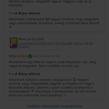
Minden rendben, elégedett vagyok. Nagyon szép és jó
készülék.
A Rejoy válasza
Köszönjük a bizalmadat! 🙌 Nagyon örülünk, hogy elégedett
vagy a készülékkel. Reméljük, sokáig örömödet leled benne!
📱
Márta
,
24 Jul 2026
Apple iPad 10 (2022) 10.9" 10th Gen Wifi, Yellow, 64 GB,
Újszerű
5
/5
Vásárlói vélemények
Rendeltünk egy iPad-et, nagyon szép állapotban van, meg
vagyunk elégedve. Gyors szállítás, korrekt cég
A Rejoy válasza
Köszönjük szépen a kedves visszajelzést! 😊 Nagyon
örülünk, hogy elégedettek vagytok az iPaddel, és hogy a
készülék állapota, valamint a gyors szállítás is elnyerte a
tetszéseteket. 💚 Köszönjük a bizalmatokat, és sok örömet
kívánunk a készülék használatához! ✨
További vélemények megtekintése