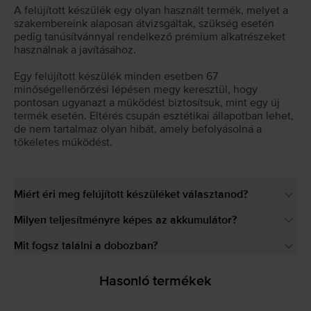
A felújított készülék egy olyan használt termék, melyet a
szakembereink alaposan átvizsgáltak, szükség esetén
pedig tanúsítvánnyal rendelkező prémium alkatrészeket
használnak a javításához.
Egy felújított készülék minden esetben 67
minőségellenőrzési lépésen megy keresztül, hogy
pontosan ugyanazt a működést biztosítsuk, mint egy új
termék esetén. Eltérés csupán esztétikai állapotban lehet,
de nem tartalmaz olyan hibát, amely befolyásolná a
tökéletes működést.
Miért éri meg felújított készüléket választanod?
Milyen teljesítményre képes az akkumulátor?
Mit fogsz találni a dobozban?
Hasonló termékek