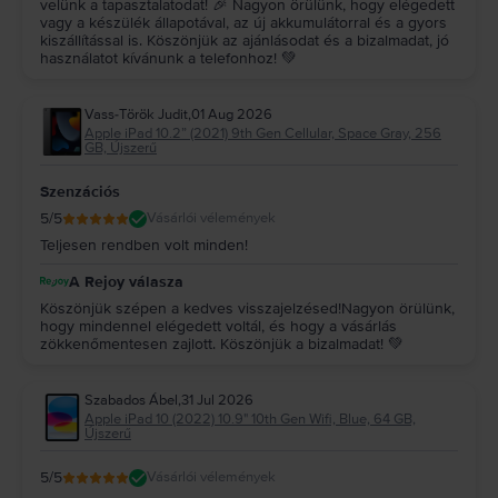
velünk a tapasztalatodat! 🎉 Nagyon örülünk, hogy elégedett
vagy a készülék állapotával, az új akkumulátorral és a gyors
kiszállítással is. Köszönjük az ajánlásodat és a bizalmadat, jó
használatot kívánunk a telefonhoz! 💚
Vass-Török Judit
,
01 Aug 2026
Apple iPad 10.2” (2021) 9th Gen Cellular, Space Gray, 256
GB, Újszerű
Szenzációs
5
/5
Vásárlói vélemények
Teljesen rendben volt minden!
A Rejoy válasza
Köszönjük szépen a kedves visszajelzésed!Nagyon örülünk,
hogy mindennel elégedett voltál, és hogy a vásárlás
zökkenőmentesen zajlott. Köszönjük a bizalmadat! 💚
Szabados Ábel
,
31 Jul 2026
Apple iPad 10 (2022) 10.9" 10th Gen Wifi, Blue, 64 GB,
Újszerű
5
/5
Vásárlói vélemények