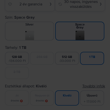
30 napos, ingyenes
2 év garancia
❯
❯
visszaküldés
Szín:
Space Gray
Silver
Space
Gray
Tárhely:
1 TB
128 GB
256 GB
512 GB
1 TB
-134.000 Ft
-33.000 Ft
2 TB
Esztétikai állapot:
Kiváló
További infók
Jó
Nagyon jó
Újszerű
Kiváló
Értesítés
Értesítés
+ 17.000 Ft