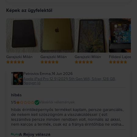
5
4
Képek az ügyfelektől
3
2
1
Garajszki Milán
Garajszki Milán
Garajszki Milán
Földesi Lajos
Petrovics Emma
,
14 Jun 2026
Apple iPad Pro 12.9 (2021) 5th Gen Wifi, Silver, 128 GB,
Nagyon jó
hibás
1
/5
Vásárlói vélemények
hibás érintőképernyős terméket kaptam, persze garanciális,
de nekem kell szöszögnöm a visszaküldéssel :( ezt
leszámítva persze minden rendben volt, normális az akksi,
nem karcos a termék, csak ez a fránya érintőhiba ne volna...
A Rejoy válasza