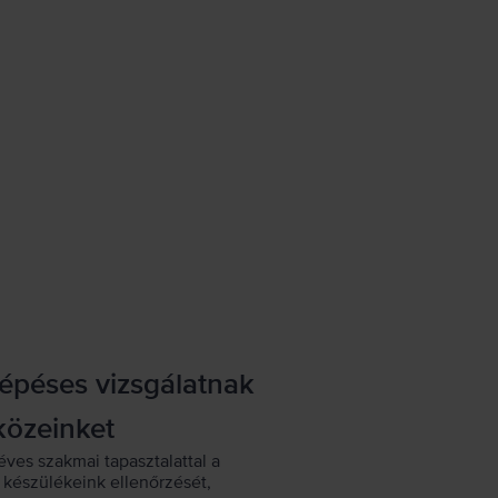
lépéses vizsgálatnak
közeinket
éves szakmai tapasztalattal a
készülékeink ellenőrzését,