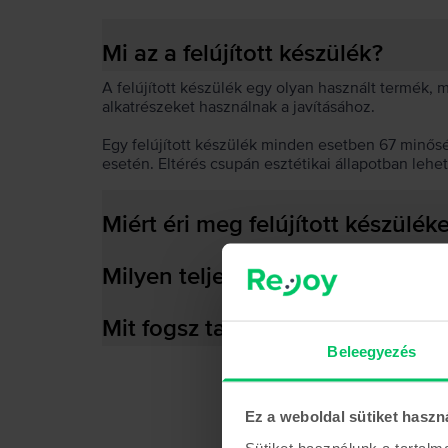
Mi az a felújított készülék?
A felújított készülék egy olyan használt termék,
alkatrészeket használnak a javításához.
Egy felújított készülék minden esetben 67 minős
esetén. Eltérés csupán esztétikai állapotban lehe
Miért éri meg felújított készülék
Milyen teljesítményre képes az
Mit fogsz találni a dobozban?
Beleegyezés
Ez a weboldal sütiket haszn
Sütiket használunk a tartal