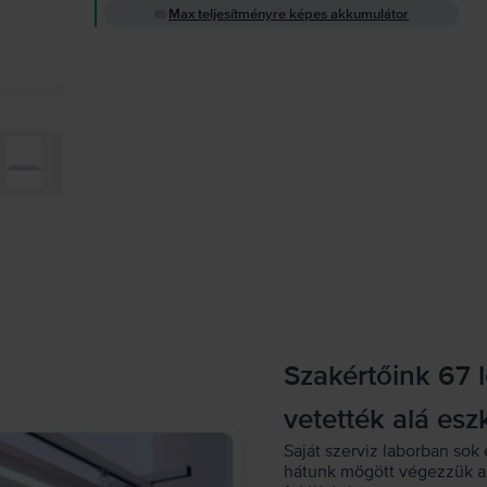
Max teljesítményre képes akkumulátor
Szakértőink 67 
vetették alá esz
Saját szerviz laborban sok 
hátunk mögött végezzük a 