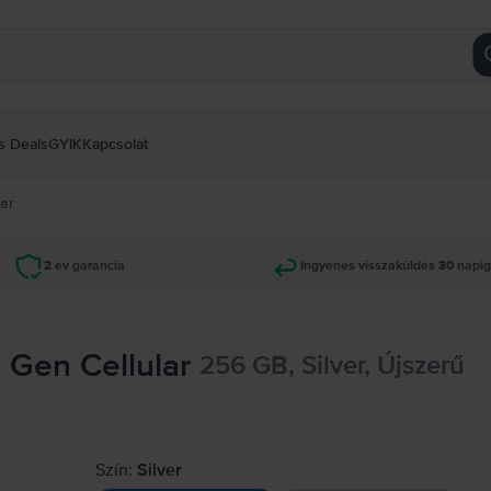
s Deals
GYIK
Kapcsolat
lar
2 év garancia
Ingyenes visszaküldés 30 napi
h Gen Cellular
256 GB, Silver, Újszerű
Szín:
Silver