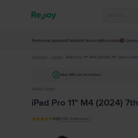
Telefonok
Laptopok
Tabletek
Okosórák
Konzolok
Geniu
Tabletek
Apple
/
iPad Pro 11" M4 (2024) 7th Gen Cellu
/
Akár 40%-kal olcsóbban
Tablet Apple
iPad Pro 11" M4 (2024) 7t
4.8
9750
értékelés