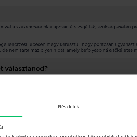
 melyet a szakembereink alaposan átvizsgáltak, szükség esetén 
égellenőrzési lépésen megy keresztül, hogy pontosan ugyanazt a
t, de nem tartalmaz olyan hibát, amely befolyásolná a tökéletes 
et választanod?
 akkumulátor?
Részletek
ál
Hasonló termékek
mak és hirdetések személyre szabásához, közösségi funkciók biz