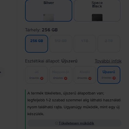
Space
Silver
Black
Tárhely:
256 GB
512 GB
1 TB
2 TB
256 GB
Esztétikai állapot:
Újszerű
További infók
Jó
Nagyon jó
Kiváló
Újszerű
Értesítés
Értesítés
Értesítés
Értesítés
A termék tökéletes, újszerű állapotban van;
legfeljebb 1-2 szabad szemmel alig látható használati
nyom található rajta. Ugyanúgy működik, mint egy új
készülék.
Tökéletesen működik