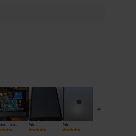
desi Lajos
Péter
Péter
Hajdu Dàniel
Haj