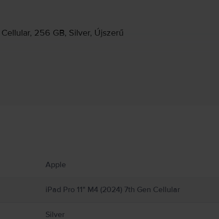
Cellular, 256 GB, Silver, Újszerű
Gyártói információk
ekről.
nyagból készült, és érzékeny elektronikus alkatrészeket tartalmaz. Az iPad és az a
Apple
ésre gyanakszol az iPad-on vagy az akkumulátorán, azonnal hagyd abba a használatot
asználata bizonyos helyzetekben elvonhatja a figyelmedet, és veszélyes helyzeteket
be a mobil eszközök vagy fejhallgatók használatát tiltó vagy korlátozó szabályokat. 
iPad Pro 11" M4 (2024) 7th Gen Cellular
 az iPad, illetve más tulajdon károsodását okozhatja. Részletes információ:
https:/
Silver