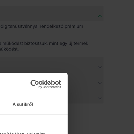
pedig tanúsítvánnyal rendelkező prémium
 működést biztosítsuk, mint egy új termék
működést.
A sütikről
tosításához, valamint