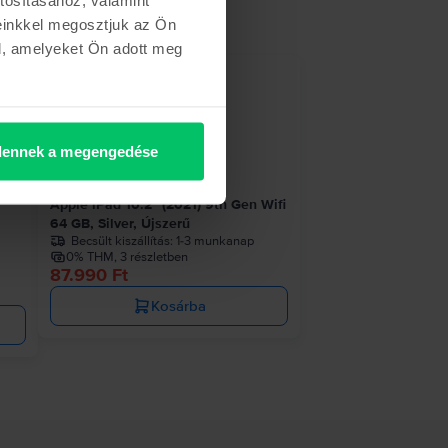
einkkel megosztjuk az Ön
l, amelyeket Ön adott meg
szlet
ennek a megengedése
Apple iPad 10.2” (2021) 9th Gen Wifi
64 GB, Silver, Újszerű
Becsült kiszállítás:
1-3 munkanap
0% THM, 3 részletben
87.990 Ft
Kosárba