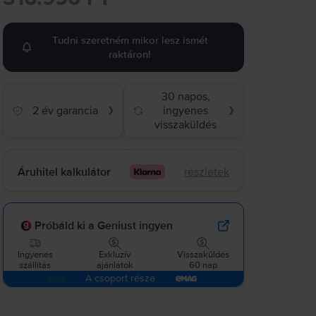
Tudni szeretném mikor lesz ismét
raktáron!
30 napos,
2 év garancia
ingyenes
❯
❯
visszaküldés
Áruhitel kalkulátor
részletek
Próbáld ki a Geniust ingyen
Ingyenes
Exkluzív
Visszaküldés
szállítás
ajánlatok
60 nap
A csoport része