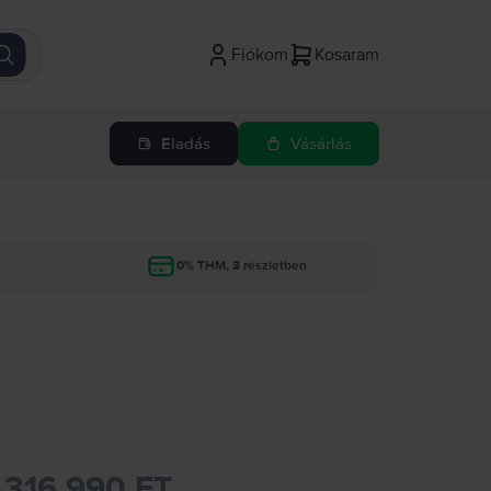
Fiókom
Kosaram
Eladás
Vásárlás
g
0% THM, 3 részletben
316.990 FT