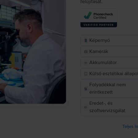
felújítását.
Képernyő
Kamerák
Akkumulátor
Külső esztétikai állapo
Folyadékkal nem
érintkezett
Eredet-, és
szoftvervizsgálat
Teljes l