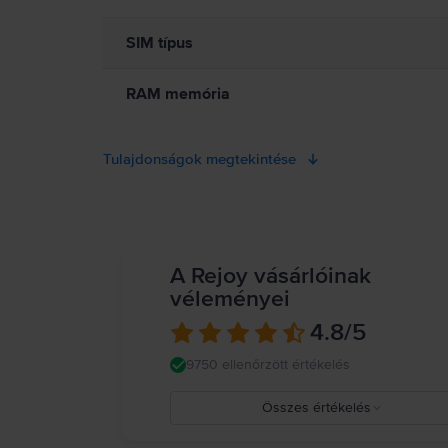
SIM típus
RAM memória
Tulajdonságok megtekintése
A Rejoy vásárlóinak
véleményei
4.8
/5
9750 ellenőrzött értékelés
Összes értékelés
5