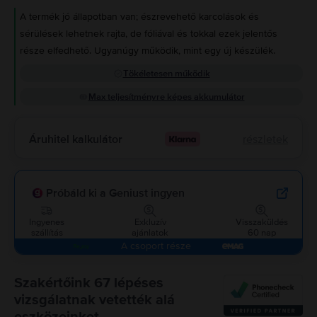
A termék jó állapotban van; észrevehető karcolások és
sérülések lehetnek rajta, de fóliával és tokkal ezek jelentős
része elfedhető. Ugyanúgy működik, mint egy új készülék.
Tökéletesen működik
Max teljesítményre képes akkumulátor
Áruhitel kalkulátor
részletek
Próbáld ki a Geniust ingyen
Ingyenes
Exkluzív
Visszaküldés
szállítás
ajánlatok
60 nap
A csoport része
Szakértőink 67 lépéses
vizsgálatnak vetették alá