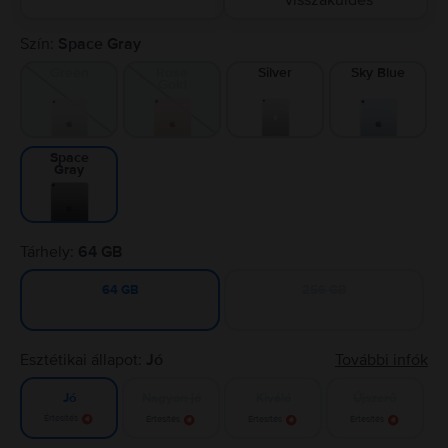
visszaküldés
Szín:
Space Gray
Green
Rose
Silver
Sky Blue
Gold
Space
Gray
Tárhely:
64 GB
256 GB
64 GB
Esztétikai állapot:
Jó
További infók
Nagyon jó
Kiváló
Újszerű
Jó
Értesítés
Értesítés
Értesítés
Értesítés