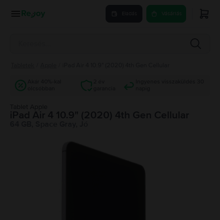
Eladás
Vásárlás
Tabletek
/
Apple
/
iPad Air 4 10.9" (2020) 4th Gen Cellular
Akár 40%-kal
2 év
Ingyenes visszaküldés 30
olcsóbban
garancia
napig
Tablet Apple
iPad Air 4 10.9" (2020) 4th Gen Cellular
64 GB, Space Gray, Jó