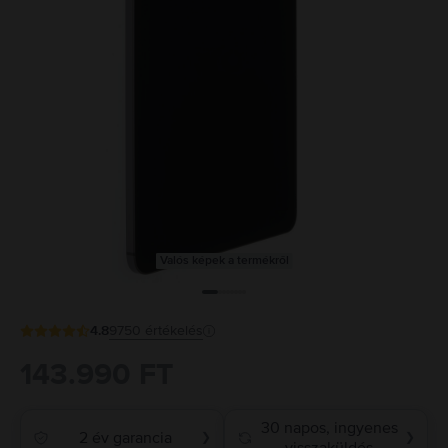
Valós képek a termékről
4.8
9750
értékelés
143.990 FT
30 napos, ingyenes
2 év garancia
❯
❯