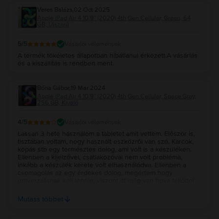
rendelkező és a kevesebb GB-os verzió közötti árkülönbséget, szerintünk
Veres Balázs
,
02 Oct 2025
érdemes a nagyobb tárhellyel rendelkező modellt választani.
Apple iPad Air 4 10.9" (2020) 4th Gen Cellular, Green, 64
GB, Újszerű
5
/5
Vásárlói vélemények
A termék tökéletes állapotban hibátlanul érkezett.A vásárlás
és a kiszállítás is rendben ment.
Bóna Gábor
,
19 Mar 2024
Apple iPad Air 4 10.9" (2020) 4th Gen Cellular, Space Gray,
256 GB, Kiváló
4
/5
Vásárlói vélemények
Lassan 3 hete használom a tabletet amit vettem. Először is,
tisztában voltam, hogy használt eszközről van szó. Karcok,
kopás stb egy természtes dolog, ami volt is a készüléken.
Ellenben a kijelzővel, csatlakozóval nem volt probléma,
inkább a készülék kerete volt elhasználódva. Ellenben a
csomagolás az egy érdekes dolog, megértem hogy
univerzálisnak kell lennie, viszont itt még van hova fejlődni
(bubi fólia mehet belülre is, nem csak kívülre). A készülék
állapot elnevezések szerintem félrevezetőek, amikor 1 szó 4
Mutass többet
szinonímája van egymás mellett leírva. Viszont a készülékől
a fotók szerintem egy nagy plusz bármely használt eszköz