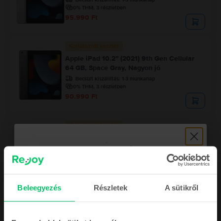
0% THM, 3 részletben
95.990 Ft
Korlátozott készlet
Apple iPad 10.2” (2021) 9th Gen Cellular
64 GB, Space Gray, Nagyon jó
Becsült kiszállítás:
1-3 munkanap
0% THM, 3 részletben
90.990 Ft
Korlátozott készlet
Apple iPad 10.2” (2021) 9th Gen Wifi
64 GB, Silver, Kiváló
Becsült kiszállítás:
1-3 munkanap
0% THM, 3 részletben
84.990 Ft
Beleegyezés
Részletek
A sütikről
Iratkozz fel a hírlevelünkre, és