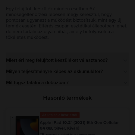
Egy felújított készülék minden esetben 67
minőségellenőrzési lépésen megy keresztül, hogy
pontosan ugyanazt a működést biztosítsuk, mint egy új
termék esetén. Eltérés csupán esztétikai állapotban lehet,
de nem tartalmaz olyan hibát, amely befolyásolná a
tökéletes működést.
Miért éri meg felújított készüléket választanod?
Milyen teljesítményre képes az akkumulátor?
Mit fogsz találni a dobozban?
Hasonló termékek
Az utolsó a készletről
Apple iPad 10.2” (2021) 9th Gen Cellular
64 GB, Silver, Kiváló
Becsült kiszállítás:
1-3 munkanap