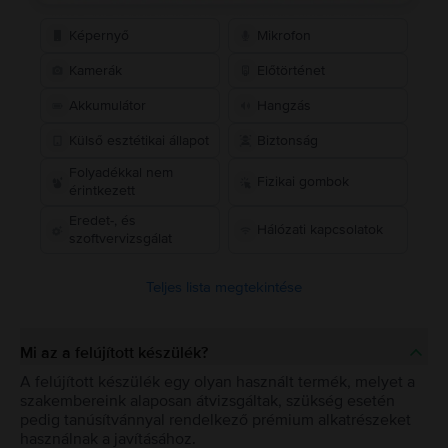
Képernyő
Mikrofon
Kamerák
Előtörténet
Akkumulátor
Hangzás
Külső esztétikai állapot
Biztonság
Folyadékkal nem
Fizikai gombok
érintkezett
Eredet-, és
Hálózati kapcsolatok
szoftvervizsgálat
Teljes lista megtekintése
Mi az a felújított készülék?
A felújított készülék egy olyan használt termék, melyet a
szakembereink alaposan átvizsgáltak, szükség esetén
pedig tanúsítvánnyal rendelkező prémium alkatrészeket
használnak a javításához.