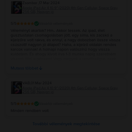
börzéhez képest. Összességében a legtöbb felháborodást,
Zsombor
,
17 Mar 2024
szerintem a rengeteg félreértés eredményezi és az, hogy a
Apple iPad Air 4 10.9" (2020) 4th Gen Cellular, Space Gray,
vásárlók nem képesek sajnos elfogadni, hogy a használt
256 GB, Nagyon jó
készülékek tényleg használtak, főleg ennyi pénzért
(szerenbcsére van visszaküldés). (+1 egy érdekesség, ha
5
/5
Vásárlói vélemények
simes eszközt veszel, ne felejtsd el megnézni a sim tálcát,
ha tabletet veszel akkor főleg, mert találhatsz benne
Véleményt akartok? Hm.. Akkor tessek. Az ipad, élet
meglepetéseket :) ).
gusztustalan csomagolásban jött, egy sima, kis zacskó a
kijelzőre volt rakva, és ennyi, a nagy dobozban össze vissza
csúszott! nagyon jó állapot? Haha, a kijelző oldalán rendes
karcok vannak! A holnapi napon valószínű hogy vissza
kuldetem. És ahogy kivolt írva 1-3 munka napig szeretném
viszont látni a pénzem! Vagy megyek a rendőrségre, ezek
nem minőségi eszközök, ezek szarok! Csatolnek videót is,
Mutass többet
de ahogy látom nem lehet! Csodás hétvégét mindenkinek😊
VAB
,
01 Mar 2024
Apple iPad Air 4 10.9" (2020) 4th Gen Cellular, Space Gray,
256 GB, Nagyon jó
5
/5
Vásárlói vélemények
Minden rendben volt
További vélemények megtekintése