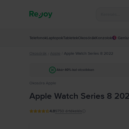
Telefonok
Laptopok
Tabletek
Okosórák
Konzolok
Geniu
Okosórák
Apple
/
Apple Watch Series 8 2022
/
Akár 40%-kal olcsóbban
Okosóra Apple
Apple Watch Series 8 20
4.8
9750
értékelés