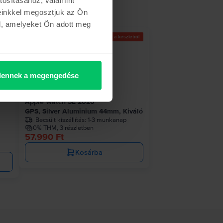
einkkel megosztjuk az Ön
l, amelyeket Ön adott meg
etről
Az utolsó a készletről
ennek a megengedése
Apple Watch SE 2020
GPS, Silver Aluminium 44mm, Kiváló
Becsült kiszállítás:
1-3 munkanap
0% THM, 3 részletben
57.990 Ft
Kosárba