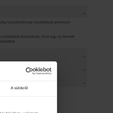
pedig tanúsítvánnyal rendelkező prémium
 működést biztosítsuk, mint egy új termék
működést.
A sütikről
tosításához, valamint