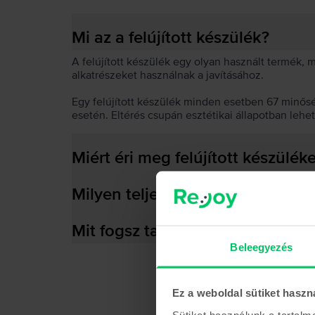
Mi az a felújított készülék?
A felújított készülék egy olyan használt termék,
alkatrészeket használnak a javításához.
Egy felújított készülék minden esetben 67 minős
esetén. Eltérés csupán esztétikai állapotban lehe
Miért éri meg felújított készülék
Milyen teljesítményre képes az
Mit fogsz találni a dobozban?
Beleegyezés
Ez a weboldal sütiket haszn
Sütiket használunk a tartal