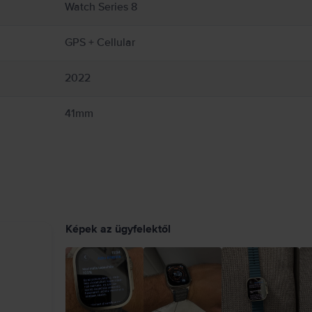
 és hogy megtudd, szükséges-e biztonságos távolságot tartanod az orvosi eszközei
Watch Series 8
köz, és nem helyettesíti a professzionális orvosi tanácsadást. Részletes informác
GPS + Cellular
2022
41mm
Képek az ügyfelektől