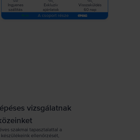
Ingyenes
Exkluzív
Visszaküldés
szállítás
ajánlatok
60 nap
A csoport része
lépéses vizsgálatnak
közeinket
éves szakmai tapasztalattal a
készülékeink ellenőrzését,