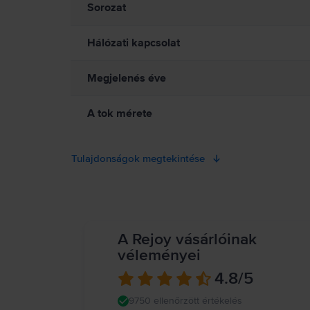
gyártójához az eszközöddel kapcsolatos konkrét információkért,
Sorozat
mágneses töltő tartozékai között. Az Apple Watch nem orvosi esz
ca/guide/watch/apdcf2ff54e9/11.0/watchos/11.0
Hálózati kapcsolat
Megjelenés éve
A tok mérete
Tulajdonságok megtekintése
A Rejoy vásárlóinak
véleményei
4.8
/5
9750 ellenőrzött értékelés