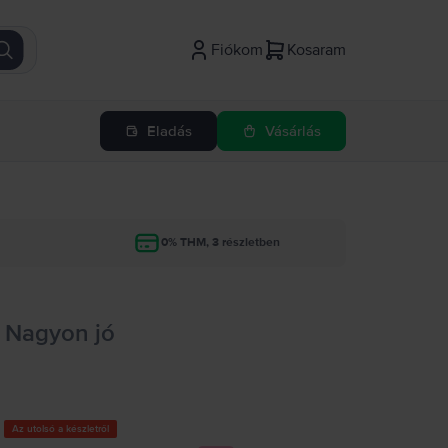
Fiókom
Kosaram
Eladás
Vásárlás
g
0% THM, 3 részletben
, Nagyon jó
Az utolsó a készletről