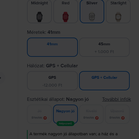
Midnight
Red
Starlight
Silver
Méretek:
41mm
45mm
41mm
+ 1.000 Ft
Hálózat:
GPS + Cellular
GPS
GPS + Cellular
-12.000 Ft
Esztétikai állapot:
Nagyon jó
További infók
Jó
Kiváló
Újszerű
Nagyon jó
Értesítés
Értesítés
Értesítés
Népszerű
A termék nagyon jó állapotban van; a ház és a