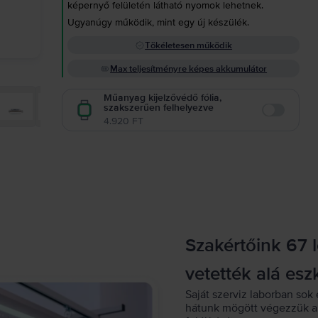
képernyő felületén látható nyomok lehetnek.
Ugyanúgy működik, mint egy új készülék.
Tökéletesen működik
Max teljesítményre képes akkumulátor
Műanyag kijelzővédő fólia,
szakszerűen felhelyezve
Enable
4.920 FT
Szakértőink 67 
vetették alá esz
Saját szerviz laborban sok 
hátunk mögött végezzük a 