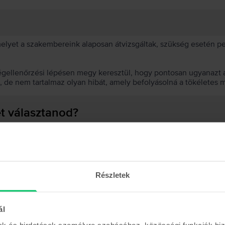
 melyet a szakembereink alaposan átvizsgáltak, szükség esetén 
égellenőrzési lépésen megy keresztül, hogy pontosan ugyanazt a
t, de nem tartalmaz olyan hibát, amely befolyásolná a tökéletes 
et választanod?
 akkumulátor?
Részletek
ál
Hasonló termékek
mak és hirdetések személyre szabásához, közösségi funkciók biz