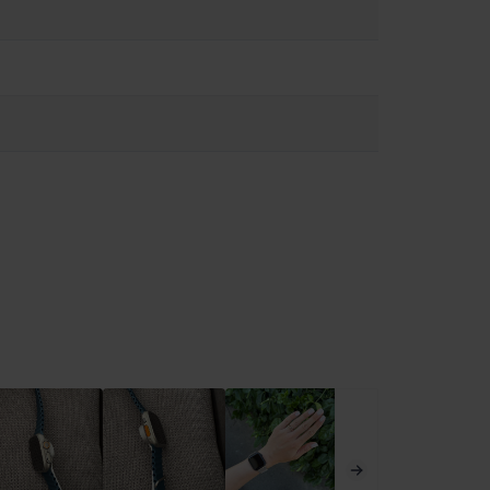
d és az Apple Watch, bizonyos szíjai, valamint az Apple Watch
ió:
https://support.apple.com/en-