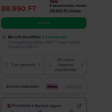
3
kamatmentes részlet
88.990 FT
29.663
Ft
/
hónap
Kosárba
Becsült kiszállítás:
1-3 munkanap
Csomagautomatába
:
490 FT
vagy
futárral
kiszállítva
990 FT
30 napos,
2 év garancia
ingyenes
❯
❯
visszaküldés
Áruhitel kalkulátor
részletek
Próbáld ki a Geniust ingyen