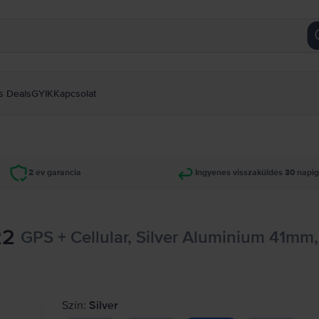
s Deals
GYIK
Kapcsolat
2 év garancia
Ingyenes visszaküldés 30 napi
22
GPS + Cellular, Silver Aluminium 41mm
Szín:
Silver