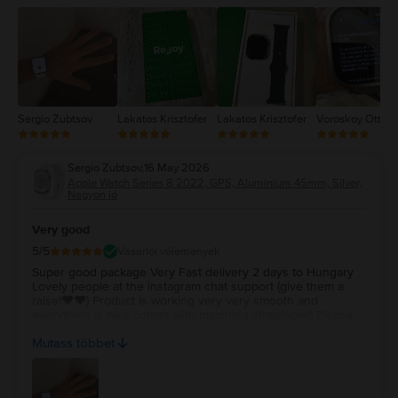
2
1
Sergio Zubtsov
Lakatos Krisztofer
Lakatos Krisztofer
Voroskoy Otto
Sergio Zubtsov
,
16 May 2026
Apple Watch Series 8 2022, GPS, Aluminium 45mm, Silver,
Nagyon jó
Very good
5
/5
Vásárlói vélemények
Super good package Very Fast delivery 2 days to Hungary
Lovely people at the instagram chat support (give them a
raise!♥️♥️) Product is working very very smooth and
everything is nice comes with matching strap(wow!) Please
add some good headphones like nothing or EarPods max 💋
Mutass többet
and maybe Apple Pencil Pro You’re lovely people Thanks