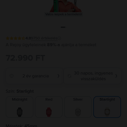
Valós képek a termékről
4.8
9750
értékelés
A Rejoy ügyfeleinek
89%-a
ajánlja a terméket
72.990 FT
30 napos, ingyenes
2 év garancia
❯
❯
visszaküldés
Szín:
Starlight
Midnight
Red
Silver
Starlight
Méretek:
45mm