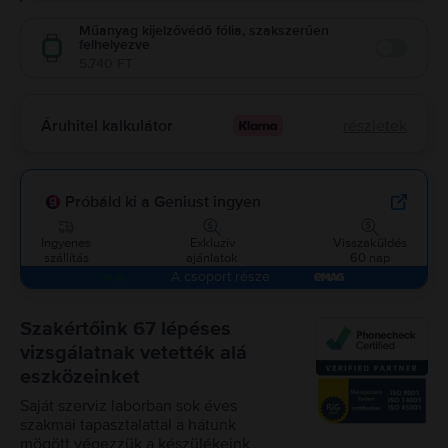
Műanyag kijelzővédő fólia, szakszerűen
felhelyezve
Enable
5.740 FT
Áruhitel kalkulátor
részletek
Próbáld ki a Geniust ingyen
Ingyenes
Exkluzív
Visszaküldés
szállítás
ajánlatok
60 nap
A csoport része
Szakértőink 67 lépéses
vizsgálatnak vetették alá
eszközeinket
Saját szerviz laborban sok éves
szakmai tapasztalattal a hátunk
mögött végezzük a készülékeink