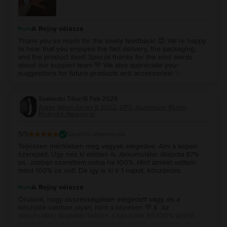
A Rejoy válasza
Thank you so much for the lovely feedback! 😊 We’re happy
to hear that you enjoyed the fast delivery, the packaging,
and the product itself. Special thanks for the kind words
about our support team 💚 We also appreciate your
suggestions for future products and accessories! ✨
Szeleczki Tibor
,
16 Feb 2026
Apple Watch Series 8 2022, GPS, Aluminium 45mm,
Midnight, Nagyon jó
5
/5
Vásárlói vélemények
Teljessen mértékben meg vagyok elégedve. Ami a képen
szerepelt. Úgy néz ki előben is. Akkumulátor állapota 87%
os. Jobban szerettem volna ha 100%. Mint amiket vettem
mind 100% os volt. De így is ki ír 1 napot. Köszönöm.
A Rejoy válasza
Örülünk, hogy összességében elégedett vagy, és a
készülék valóban olyan, mint a képeken 💚📱 Az
akkumulátor állapotát illetően a készülék 85-100% között
optimális működést tud biztosítani, így bízunk benne, így is