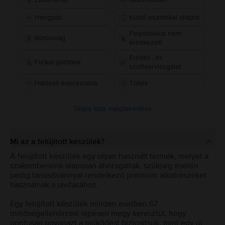
Hangzás
Külső esztétikai állapot
Folyadékkal nem
Biztonság
érintkezett
Eredet-, és
Fizikai gombok
szoftvervizsgálat
Hálózati kapcsolatok
Töltés
Teljes lista megtekintése
Mi az a felújított készülék?
A felújított készülék egy olyan használt termék, melyet a
szakembereink alaposan átvizsgáltak, szükség esetén
pedig tanúsítvánnyal rendelkező prémium alkatrészeket
használnak a javításához.
Egy felújított készülék minden esetben 67
minőségellenőrzési lépésen megy keresztül, hogy
pontosan ugyanazt a működést biztosítsuk, mint egy új