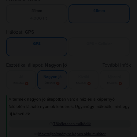
41mm
45mm
+ 4.000 Ft
Hálózat:
GPS
GPS + Cellular
GPS
Esztétikai állapot:
Nagyon jó
További infók
Jó
Kiváló
Újszerű
Nagyon jó
Értesítés
Értesítés
Értesítés
Értesítés
A termék nagyon jó állapotban van; a ház és a képernyő
felületén látható nyomok lehetnek. Ugyanúgy működik, mint egy
új készülék.
Tökéletesen működik
Max teljesítményre képes akkumulátor