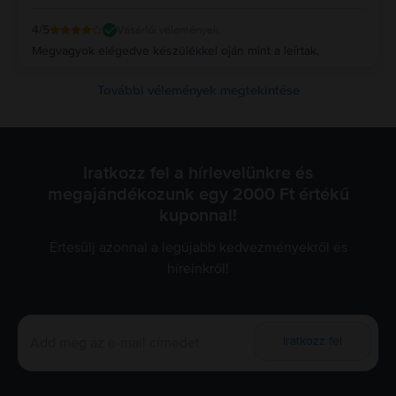
4
/5
Vásárlói vélemények
Megvagyok elégedve készülékkel oján mint a leírtak,
További vélemények megtekintése
Iratkozz fel a hírlevelünkre és
megajándékozunk egy 2000 Ft értékű
kuponnal!
Értesülj azonnal a legújabb kedvezményekről és
híreinkről!
Iratkozz fel