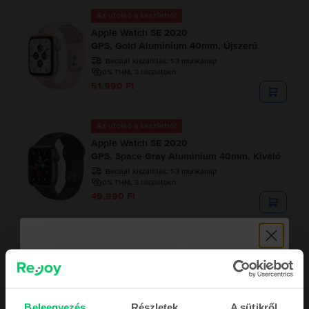
Az utolsó a készletről
Apple Watch SE 2020
GPS, Gold Aluminium 40mm, Újszerű
Becsült kiszállítás:
1-3 munkanap
0% THM, 3 részletben
51.990 Ft
Az utolsó a készletről
Apple Watch SE 2020
GPS, Space Gray Aluminium 40mm, Kiváló
Becsült kiszállítás:
1-3 munkanap
0% THM, 3 részletben
49.990 Ft
Beleegyezés
Részletek
A sütikről