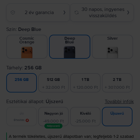
30 napos, ingyenes
2 év garancia
❯
❯
visszaküldés
Szín:
Deep Blue
Cosmic
Silver
Deep
Orange
Blue
Tárhely:
256 GB
512 GB
1 TB
2 TB
256 GB
+ 32.000 Ft
+ 120.000 Ft
+ 307.000 Ft
Esztétikai állapot:
Újszerű
További infók
Jó
Nagyon jó
Kiváló
Újszerű
Értesítés
-49.000 Ft
-25.000 Ft
Népszerű
A termék tökéletes, újszerű állapotban van; legfeljebb 1-2 szabad