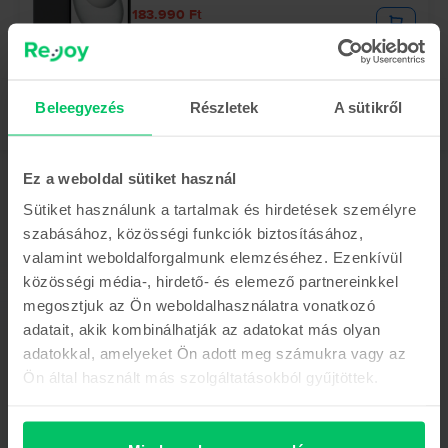
183.990 Ft
Beleegyezés
Részletek
A sütikről
Ez a weboldal sütiket használ
Leírás
Sütiket használunk a tartalmak és hirdetések személyre
Mobiltelefon Apple iPhone 17 Pro Max, Deep Blue, 256 GB, Újszerű
szabásához, közösségi funkciók biztosításához,
Mutass többet
valamint weboldalforgalmunk elemzéséhez. Ezenkívül
közösségi média-, hirdető- és elemező partnereinkkel
Termékmegfelelőségi információk
megosztjuk az Ön weboldalhasználatra vonatkozó
adatait, akik kombinálhatják az adatokat más olyan
Termékbiztonsági információk
Adatok
adatokkal, amelyeket Ön adott meg számukra vagy az
Ön által használt más szolgáltatásokból gyűjtöttek.
Márka
Gyártói információk
Apple
Modell
A felelős személy elérhetőségei