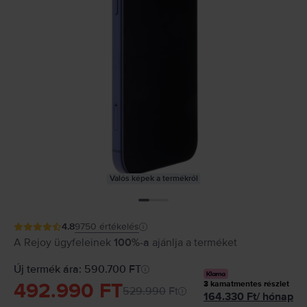
Valós képek a termékről
4.8
9750
értékelés
A Rejoy ügyfeleinek
100%-a
ajánlja a terméket
Új termék ára: 590.700 FT
492.990 FT
3
kamatmentes részlet
529.990
Ft
164.330
Ft
/
hónap