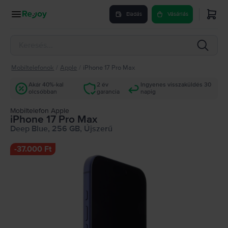
Eladás
Vásárlás
Mobiltelefonok
/
Apple
/
iPhone 17 Pro Max
Akár 40%-kal
2 év
Ingyenes visszaküldés 30
olcsóbban
garancia
napig
Mobiltelefon Apple
iPhone 17 Pro Max
Deep Blue, 256 GB, Újszerű
-
37.000 Ft