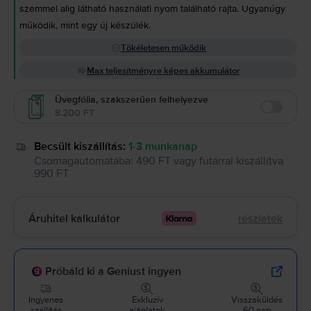
szemmel alig látható használati nyom található rajta. Ugyanúgy
működik, mint egy új készülék.
Tökéletesen működik
Max teljesítményre képes akkumulátor
Üvegfólia, szakszerűen felhelyezve
8.200 FT
Enable
Becsült kiszállítás:
1-3 munkanap
Csomagautomatába
:
490 FT
vagy
futárral kiszállítva
990 FT
Áruhitel kalkulátor
részletek
Próbáld ki a Geniust ingyen
Ingyenes
Exkluzív
Visszaküldés
szállítás
ajánlatok
60 nap