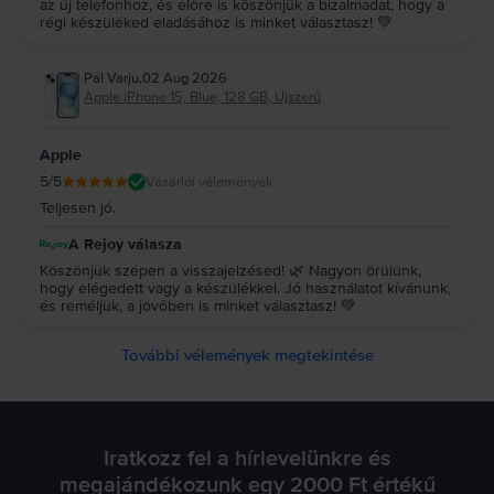
az új telefonhoz, és előre is köszönjük a bizalmadat, hogy a
régi készüléked eladásához is minket választasz! 💚
Pál Varju
,
02 Aug 2026
Apple iPhone 15, Blue, 128 GB, Újszerű
Apple
5
/5
Vásárlói vélemények
Teljesen jó.
A Rejoy válasza
Köszönjük szépen a visszajelzésed! 🌿 Nagyon örülünk,
hogy elégedett vagy a készülékkel. Jó használatot kívánunk,
és reméljük, a jövőben is minket választasz! 💚
További vélemények megtekintése
Iratkozz fel a hírlevelünkre és
megajándékozunk egy 2000 Ft értékű