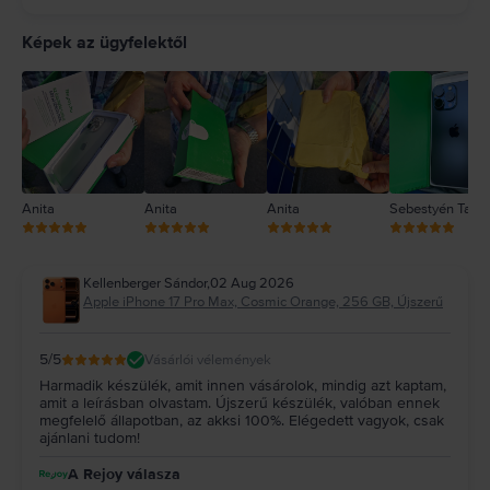
5
4
Képek az ügyfelektől
3
2
1
Anita
Anita
Anita
Sebestyén Tam
Kellenberger Sándor
,
02 Aug 2026
Apple iPhone 17 Pro Max, Cosmic Orange, 256 GB, Újszerű
5
/5
Vásárlói vélemények
Harmadik készülék, amit innen vásárolok, mindig azt kaptam,
amit a leírásban olvastam. Újszerű készülék, valóban ennek
megfelelő állapotban, az akksi 100%. Elégedett vagyok, csak
ajánlani tudom!
A Rejoy válasza