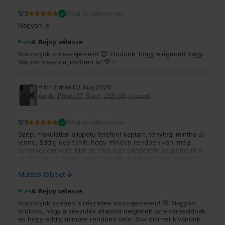
5
/5
Vásárlói vélemények
Nagyon jo
A Rejoy válasza
Köszönjük a visszajelzést! 😊 Örülünk, hogy elégedett vagy.
Várunk vissza a jövőben is! 💚✨
Plich Zoltán
,
02 Aug 2026
Apple iPhone 17, Black, 256 GB, Újszerű
5
/5
Vásárlói vélemények
Szép, makulátlan állapotú telefont kaptam, tényleg, mintha új
lenne. Eddig úgy tűnik, hogy minden rendben van, még
ismerkedem vele. Már az első nap elkezdtem beüzemelni a
készüléket, feltenni a megszokott alkalmazásokat, még van
néhány, ami hátravan. Előző készülékemet is itt fogom
Mutass többet
eladni, ahogy lementettem róla mindent.
A Rejoy válasza
Köszönjük szépen a részletes visszajelzésed! 🌸 Nagyon
örülünk, hogy a készülék állapota megfelelt az elvárásaidnak,
és hogy eddig minden rendben vele. Sok örömet kívánunk