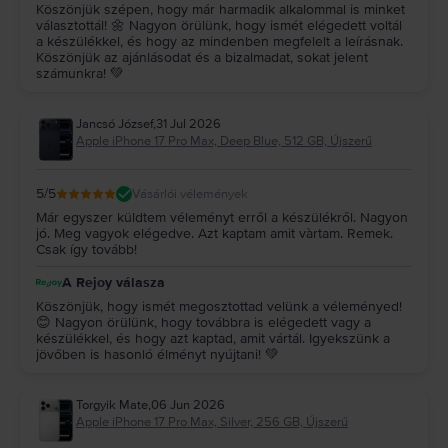
Köszönjük szépen, hogy már harmadik alkalommal is minket
választottál! 🌼 Nagyon örülünk, hogy ismét elégedett voltál
a készülékkel, és hogy az mindenben megfelelt a leírásnak.
Köszönjük az ajánlásodat és a bizalmadat, sokat jelent
számunkra! 💚
Jancsó József
,
31 Jul 2026
Apple iPhone 17 Pro Max, Deep Blue, 512 GB, Újszerű
5
/5
Vásárlói vélemények
Már egyszer küldtem véleményt erről a készülékről. Nagyon
jó. Meg vagyok elégedve. Azt kaptam amit vàrtam. Remek.
Csak így tovább!
A Rejoy válasza
Köszönjük, hogy ismét megosztottad velünk a véleményed!
😊 Nagyon örülünk, hogy továbbra is elégedett vagy a
készülékkel, és hogy azt kaptad, amit vártál. Igyekszünk a
jövőben is hasonló élményt nyújtani! 💚
Torgyik Mate
,
06 Jun 2026
Apple iPhone 17 Pro Max, Silver, 256 GB, Újszerű