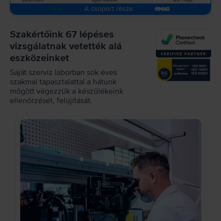
A csoport része
Szakértőink 67 lépéses
vizsgálatnak vetették alá
eszközeinket
Saját szerviz laborban sok éves
szakmai tapasztalattal a hátunk
mögött végezzük a készülékeink
ellenőrzését, felújítását.