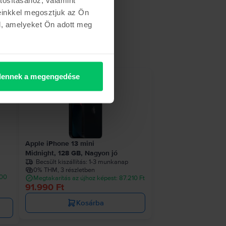
einkkel megosztjuk az Ön
l, amelyeket Ön adott meg
ennek a megengedése
Apple iPhone 13 mini
Midnight, 128 GB, Nagyon jó
Becsült kiszállítás:
1-3 munkanap
0% THM, 3 részletben
900
Megtakarítás az újhoz képest: 87.210 Ft
91.990 Ft
Kosárba