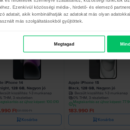
hez. Ezenkívül közösségi média-, hirdető- és elemező partner
zó adatait, akik kombinálhatják az adatokat más olyan adatokka
Hasonló termékek
sznált más szolgáltatásokból gyűjtöttek.
Megtagad
Mind
000 Ft
le iPhone 14
Apple iPhone 15
night, 128 GB, Nagyon jó
Black, 128 GB, Nagyon jó
ecsült kiszállítás:
1-3 munkanap
Becsült kiszállítás:
1-3 munkanap
% THM, 3 részletben
0% THM, 3 részletben
egtakarítás az újhoz képest: 100.010
Megtakarítás az újhoz képest: 77.
t
Ft
.990 Ft
183.990 Ft
131.990 Ft
Kosárba
Kosárba