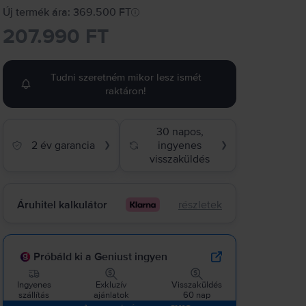
Új termék ára: 369.500 FT
207.990 FT
Tudni szeretném mikor lesz ismét
raktáron!
30 napos,
2 év garancia
ingyenes
❯
❯
visszaküldés
Áruhitel kalkulátor
részletek
Próbáld ki a Geniust ingyen
Ingyenes
Exkluzív
Visszaküldés
szállítás
ajánlatok
60 nap