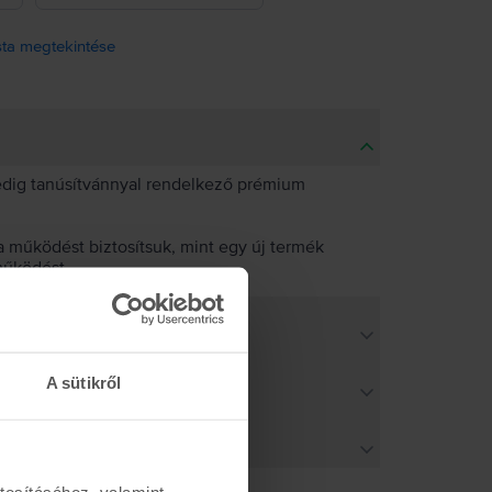
ista megtekintése
pedig tanúsítvánnyal rendelkező prémium
 működést biztosítsuk, mint egy új termék
működést.
A sütikről
tosításához, valamint