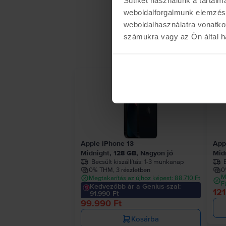
weboldalforgalmunk elemzésé
weboldalhasználatra vonatko
számukra vagy az Ön által ha
- 10.
Apple iPhone 13
App
Midnight, 128 GB, Nagyon jó
Mid
Becsült kiszállítás:
1-3 munkanap
B
0% THM, 3 részletben
0
M
Megtakarítás az újhoz képest: 88.710 Ft
F
Kedvezőbb ár a Genius-szal:
121
91.990 Ft
99.990 Ft
Kosárba