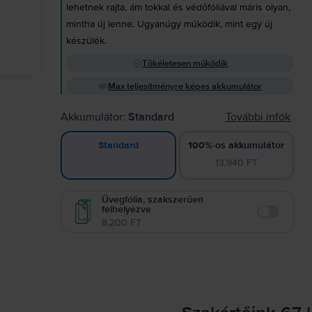
lehetnek rajta, ám tokkal és védőfóliával máris olyan,
mintha új lenne. Ugyanúgy működik, mint egy új
készülék.
Tökéletesen működik
Max teljesítményre képes akkumulátor
Akkumulátor:
Standard
További infók
100%-os akkumulátor
Standard
13.940 FT
Üvegfólia, szakszerűen
felhelyezve
Enable
8.200 FT