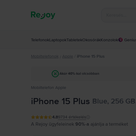
Telefonok
Laptopok
Tabletek
Okosórák
Konzolok
Geniu
Mobiltelefonok
Apple
/
iPhone 15 Plus
/
Akár 40%-kal olcsóbban
Mobiltelefon Apple
iPhone 15 Plus
Blue, 256 GB
4.8
9734
értékelés
A Rejoy ügyfeleinek
90%-a
ajánlja a terméket