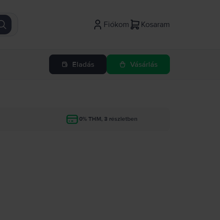
Fiókom
Kosaram
Eladás
Vásárlás
g
0% THM, 3 részletben