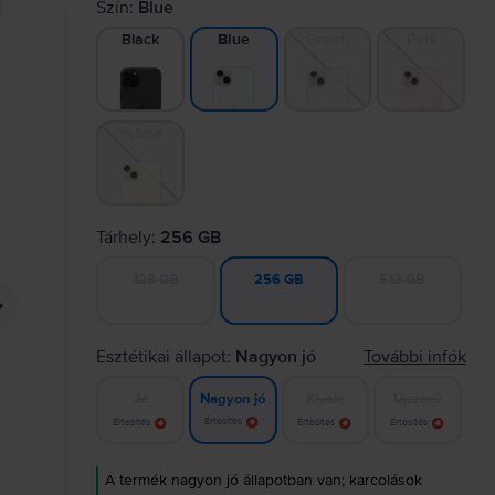
Szín:
Blue
Black
Green
Pink
Blue
Yellow
Tárhely:
256 GB
128 GB
512 GB
256 GB
Esztétikai állapot:
Nagyon jó
További infók
Jó
Kiváló
Újszerű
Nagyon jó
Értesítés
Értesítés
Értesítés
Értesítés
A termék nagyon jó állapotban van; karcolások