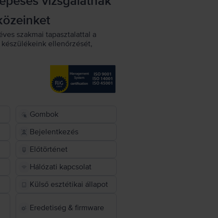
lépéses vizsgálatnak
közeinket
éves szakmai tapasztalattal a
készülékeink ellenőrzését,
Gombok
Bejelentkezés
Előtörténet
Hálózati kapcsolat
Külső esztétikai állapot
Eredetiség & firmware