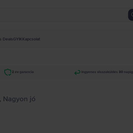
s Deals
GYIK
Kapcsolat
2 év garancia
Ingyenes visszaküldés 30 napi
, Nagyon jó