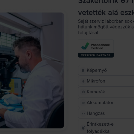
Szakértőink 67 
vetették alá esz
Saját szerviz laborban sok 
hátunk mögött végezzük a 
felújítását.
Képernyő
Mikrofon
Kamerák
Akkumulátor
Hangzás
Érintkezett-e
folyadékkal