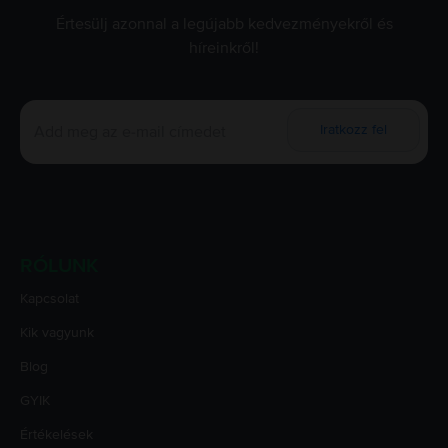
Értesülj azonnal a legújabb kedvezményekről és
híreinkről!
Iratkozz fel
RÓLUNK
Kapcsolat
Kik vagyunk
Blog
GYIK
Értékelések