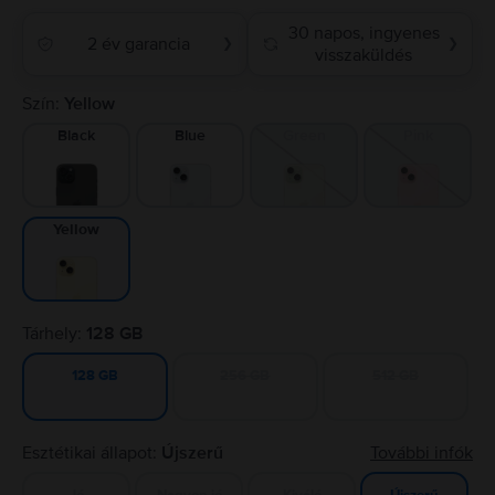
30 napos, ingyenes
2 év garancia
❯
❯
visszaküldés
Szín:
Yellow
Black
Blue
Green
Pink
Yellow
Tárhely:
128 GB
256 GB
512 GB
128 GB
Esztétikai állapot:
Újszerű
További infók
Jó
Nagyon jó
Kiváló