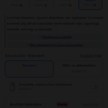
Újszerű
Értesítés
Értesítés
Értesítés
Értesítés
A termék tökéletes, újszerű állapotban van; legfeljebb 1-2 szabad
szemmel alig látható használati nyom található rajta. Ugyanúgy
működik, mint egy új készülék.
Tökéletesen működik
Max teljesítményre képes akkumulátor
Akkumulátor:
Standard
További infók
100%-os akkumulátor
Standard
13.940 FT
Üvegfólia, szakszerűen felhelyezve
8.200 FT
Enable
Áruhitel kalkulátor
részletek