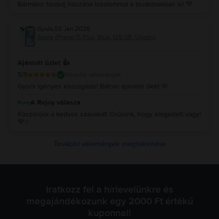
Bármikor fordulj hozzánk bizalommal a továbbiakban is! 💚
Ellenőrizze itt, hogy mely kártyákkal lehet az iPhone 15 Plus-t
részletfizetéssel megvásárolni.Élvezze a Rejoy.hu rendkívül kedvező
ajánlatait az iPhone 15 Plus-ra, amely kiemelkedő teljesítményt kínál
Gyula
,
02 Jan 2026
előnyös áron.Ha az iPhone 15 Plus a kedvence, rendeljen minél előbb, mert
Apple iPhone 15 Plus, Blue, 128 GB, Újszerű
a jó ajánlatok gyorsan elkelnek!
Ajánlott üzlet 👍
5
/5
Vásárlói vélemények
Gyors igényes kiszolgálás! Bátran ajánlom őket 🫶
A Rejoy válasza
Köszönjük a kedves szavakat! Örülünk, hogy elégedett vagy!
💚✨
További vélemények megtekintése
Iratkozz fel a hírlevelünkre és
megajándékozunk egy 2000 Ft értékű
kuponnal!