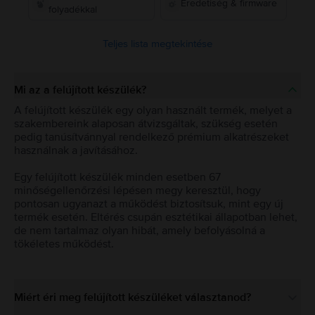
Eredetiség & firmware
folyadékkal
Teljes lista megtekintése
Mi az a felújított készülék?
A felújított készülék egy olyan használt termék, melyet a
szakembereink alaposan átvizsgáltak, szükség esetén
pedig tanúsítvánnyal rendelkező prémium alkatrészeket
használnak a javításához.
Egy felújított készülék minden esetben 67
minőségellenőrzési lépésen megy keresztül, hogy
pontosan ugyanazt a működést biztosítsuk, mint egy új
termék esetén. Eltérés csupán esztétikai állapotban lehet,
de nem tartalmaz olyan hibát, amely befolyásolná a
tökéletes működést.
Miért éri meg felújított készüléket választanod?