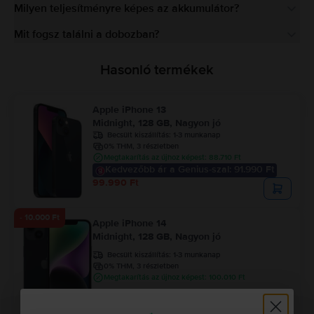
Milyen teljesítményre képes az akkumulátor?
Mit fogsz találni a dobozban?
Hasonló termékek
Apple iPhone 13
Midnight, 128 GB, Nagyon jó
Becsült kiszállítás:
1-3 munkanap
0% THM, 3 részletben
Megtakarítás az újhoz képest: 88.710 Ft
Kedvezőbb ár a Genius-szal: 91.990 Ft
99.990 Ft
- 10.000 Ft
Apple iPhone 14
Midnight, 128 GB, Nagyon jó
Becsült kiszállítás:
1-3 munkanap
0% THM, 3 részletben
Megtakarítás az újhoz képest: 100.010 Ft
121.990 Ft
131.990 Ft