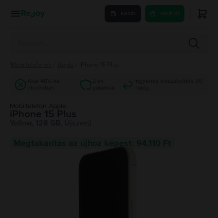
Eladás
Vásárlás
Mobiltelefonok
/
Apple
/
iPhone 15 Plus
Akár 40%-kal
2 év
Ingyenes visszaküldés 30
olcsóbban
garancia
napig
Mobiltelefon Apple
iPhone 15 Plus
Yellow, 128 GB, Újszerű
Megtakarítás az újhoz képest: 94.110 Ft