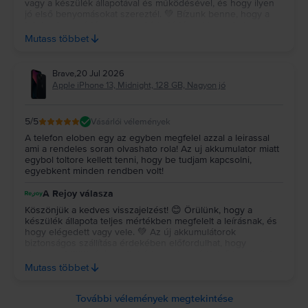
vagy a készülék állapotával és működésével, és hogy ilyen
persze kell egy pár hónap/ egy év használat, hogy biztosat
jobb?
jó első benyomásokat szereztél. 💚 Bízunk benne, hogy a
mondhassak.
Minden a belső tárhely igényedtől függ, így erre a kérdésre nincs
telefon hosszú távon is megbízható társad lesz, de ha mégis
szükséged lenne ránk, a garanciális ügyintézés során is
egyértelmű válasz. Figyelembe véve a több és a kevesebb tárhellyel
Mutass többet
számíthatsz a segítségünkre. Köszönjük a bizalmadat, és sok
rendelkező verzió közötti árkülönbséget, azt javasoljuk, hogy a nagyobb
örömet kívánunk a készülék használatához! ✨
memóriával rendelkező modellt válaszd.
Brave
,
20 Jul 2026
6. Támogatja a vezeték nélküli töltést az Apple iPhone 13?
Apple iPhone 13, Midnight, 128 GB, Nagyon jó
Igen, az iPhone 13 támogatja a vezeték nélküli töltést és a gyorstöltést.
A Rejoy.hu ajánlatai rendkívül vonzóak, mert kedvező áron juthatsz iPhone
5
/5
Vásárlói vélemények
telefonok régi és új modelljeihez.
Válaszd ki az igényeidnek megfelelő telefont és rendeld meg, amíg még
A telefon eloben egy az egyben megfelel azzal a leirassal
készleten van! Siess, mert a jó ajánlatokat elkapkodják, mire azt mondod,
ami a rendeles soran olvashato rola! Az uj akkumulator miatt
egybol toltore kellett tenni, hogy be tudjam kapcsolni,
hogy Rejoy!
egyebkent minden rendben volt!
A Rejoy válasza
Köszönjük a kedves visszajelzést! 😊 Örülünk, hogy a
készülék állapota teljes mértékben megfelelt a leírásnak, és
hogy elégedett vagy vele. 💚 Az új akkumulátorok
biztonságos szállítása érdekében előfordulhat, hogy
alacsony töltöttségi szinttel érkeznek, ezért első használat
előtt töltésre lehet szükség. Köszönjük a bizalmat, és sok
Mutass többet
örömet kívánunk a készülék használatához! ✨
További vélemények megtekintése