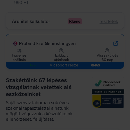
990 FT
Áruhitel kalkulátor
részletek
Próbáld ki a Geniust ingyen
Ingyenes
Exkluzív
Visszaküldés
szállítás
ajánlatok
60 nap
A csoport része
Szakértőink 67 lépéses
vizsgálatnak vetették alá
eszközeinket
Saját szerviz laborban sok éves
szakmai tapasztalattal a hátunk
mögött végezzük a készülékeink
ellenőrzését, felújítását.