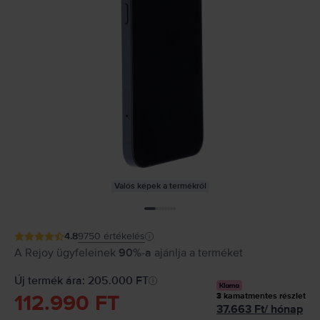
Valós képek a termékről
4.8
9750
értékelés
A Rejoy ügyfeleinek
90%-a
ajánlja a terméket
Új termék ára: 205.000 FT
112.990 FT
3
kamatmentes részlet
37.663
Ft
/
hónap