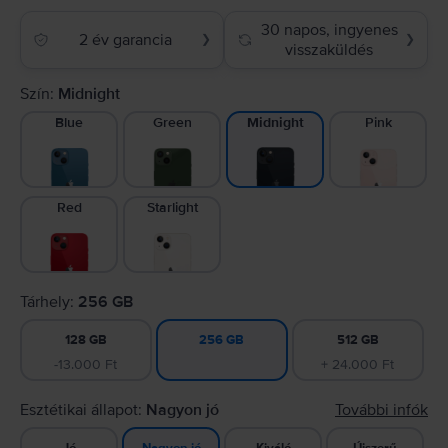
30 napos, ingyenes
2 év garancia
❯
❯
visszaküldés
Szín:
Midnight
Blue
Green
Pink
Midnight
Red
Starlight
Tárhely:
256 GB
128 GB
512 GB
256 GB
-13.000 Ft
+ 24.000 Ft
Esztétikai állapot:
Nagyon jó
További infók
Jó
Kiváló
Újszerű