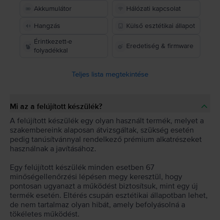
Akkumulátor
Hálózati kapcsolat
Hangzás
Külső esztétikai állapot
Érintkezett-e
Eredetiség & firmware
folyadékkal
Teljes lista megtekintése
Mi az a felújított készülék?
A felújított készülék egy olyan használt termék, melyet a
szakembereink alaposan átvizsgáltak, szükség esetén
pedig tanúsítvánnyal rendelkező prémium alkatrészeket
használnak a javításához.
Egy felújított készülék minden esetben 67
minőségellenőrzési lépésen megy keresztül, hogy
pontosan ugyanazt a működést biztosítsuk, mint egy új
termék esetén. Eltérés csupán esztétikai állapotban lehet,
de nem tartalmaz olyan hibát, amely befolyásolná a
tökéletes működést.