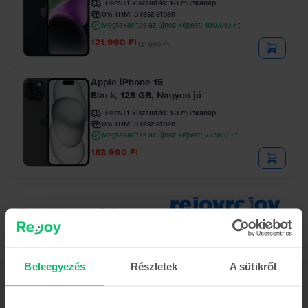
Becsült kiszállítás:
1-3 munkanap
0% THM, 3 részletben
Megtakarítás az újhoz képest: 100.010 Ft
121.990 Ft
131.990 Ft
Apple iPhone 15
Black, 128 GB, Nagyon jó
Becsült kiszállítás:
1-3 munkanap
0% THM, 3 részletben
Megtakarítás az újhoz képest: 77.900 Ft
183.990 Ft
Beleegyezés
Részletek
A sütikről
Leírás
Mobiltelefon Apple iPhone 13, Midnight, 256 GB, Nagyon jó