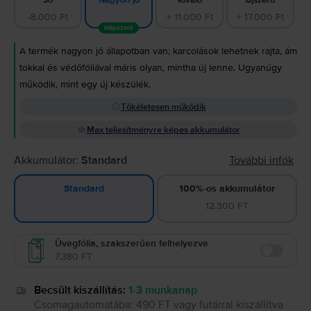
Nagyon jó
-8.000 Ft
+ 11.000 Ft
+ 17.000 Ft
Népszerű
A termék nagyon jó állapotban van; karcolások lehetnek rajta, ám
tokkal és védőfóliával máris olyan, mintha új lenne. Ugyanúgy
működik, mint egy új készülék.
Tökéletesen működik
Max teljesítményre képes akkumulátor
Akkumulátor:
Standard
További infók
100%-os akkumulátor
Standard
12.300 FT
Üvegfólia, szakszerűen felhelyezve
7.380 FT
Enable
Becsült kiszállítás:
1-3 munkanap
Csomagautomatába
:
490 FT
vagy
futárral kiszállítva