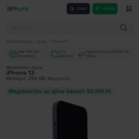
Eladás
Vásárlás
Mobiltelefonok
/
Apple
/
iPhone 13
Akár 40%-kal
2 év
Ingyenes visszaküldés 30
olcsóbban
garancia
napig
Mobiltelefon Apple
iPhone 13
Midnight, 256 GB, Nagyon jó
Megtakarítás az újhoz képest: 92.010 Ft