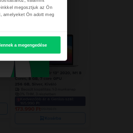
einkkel megosztjuk az Ön
l, amelyeket Ön adott meg
etről
- 5.800 Ft
ennek a megengedése
1 8
Apple MacBook Air 13″ 2020, M1 8
Cores, 8 GB, 7 core GPU
256 GB, Silver, Kiváló
Becsült kiszállítás:
1-3 munkanap
0% THM, 3 részletben
Kedvezőbb ár a Genius-szal:
165.990 Ft
173.990 Ft
179.790 Ft
Kosárba