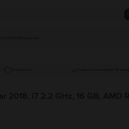
s Deals
GYIK
Kapcsolat
2 év garancia
Ingyenes visszaküldés 30 napi
ar 2018, i7 2.2 GHz, 16 GB, AMD