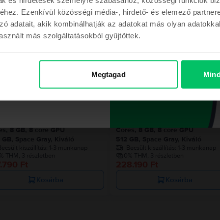
hez. Ezenkívül közösségi média-, hirdető- és elemező partner
Hasonló termékek
zó adatait, akik kombinálhatják az adatokat más olyan adatokka
sznált más szolgáltatásokból gyűjtöttek.
m a kupont
Az utolsó a készl
Megtagad
Mind
ont a megrendelésemhez
le MacBook Pro 13″ 2020, M1 8
Apple MacBook Pro 13″ 2020, M
es, 8 GB, 8 core GPU
Cores, 8 GB, 8 core GPU
 GB, Space Gray, Kiváló
512 GB, Space Gray, Kiváló
ecsült kiszállítás:
1-3 munkanap
Becsült kiszállítás:
1-3 munkanap
% THM, 3 részletben
0% THM, 3 részletben
.790 Ft
228.190 Ft
Kosárba
Kosárba