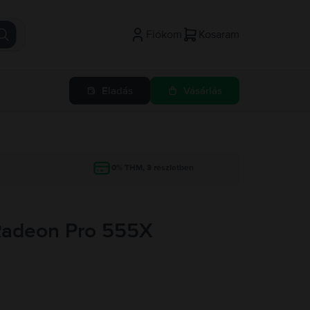
Fiókom
Kosaram
Eladás
Vásárlás
g
0% THM, 3 részletben
 Radeon Pro 555X