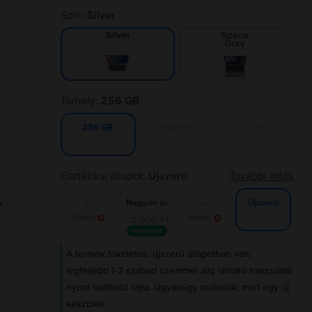
Szín:
Silver
Space
Silver
Gray
Tárhely:
256 GB
512 GB
1 TB
256 GB
Esztétikai állapot:
Újszerű
További infók
Jó
Nagyon jó
Kiváló
Újszerű
Értesítés
-12.500 Ft
Értesítés
Népszerű
A termék tökéletes, újszerű állapotban van;
legfeljebb 1-2 szabad szemmel alig látható használati
nyom található rajta. Ugyanúgy működik, mint egy új
készülék.