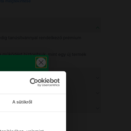
ista megtekintése
pedig tanúsítvánnyal rendelkező prémium
 működést biztosítsuk, mint egy új termék
működést.
A sütikről
tosításához, valamint