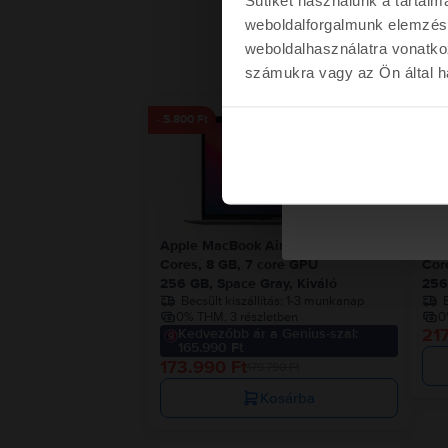
weboldalforgalmunk elemzésé
weboldalhasználatra vonatko
számukra vagy az Ön által ha
Kére
- 5.800 Ft
Nem kérem a kup
Apple MacBook Air 13″ 2020, M1 8
App
Cores, 8 GB, 7 core GPU
Cor
256 GB, Space Gray, Kiváló
256
Becsült kiszállítás:
1-3 munkanap
B
0% THM, 3 részletben
0
217
Kedvezőbb ár a Genius-szal:
165.990 Ft
173.990 Ft
179.790 Ft
Kosárba