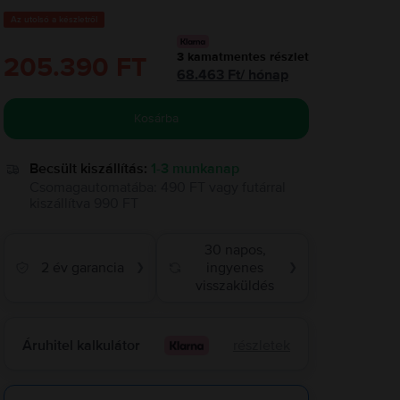
Az utolsó a készletről
3
kamatmentes részlet
205.390 FT
68.463
Ft
/
hónap
Kosárba
Becsült kiszállítás:
1-3 munkanap
Csomagautomatába
:
490 FT
vagy
futárral
kiszállítva
990 FT
30 napos,
2 év garancia
ingyenes
❯
❯
visszaküldés
Áruhitel kalkulátor
részletek