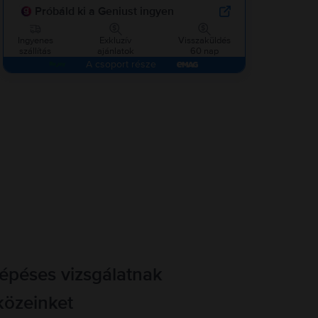
Próbáld ki a Geniust ingyen
Ingyenes
Exkluzív
Visszaküldés
szállítás
ajánlatok
60 nap
A csoport része
lépéses vizsgálatnak
közeinket