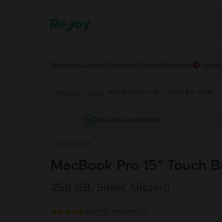
Telefonok
Laptopok
Tabletek
Okosórák
Konzolok
Geniu
Laptopok
Apple
/
MacBook Pro 15″ Touch Bar 2018
/
Akár 40%-kal olcsóbban
Laptop Apple
MacBook Pro 15″ Touch B
256 GB, Silver, Újszerű
4.8
9750
értékelés