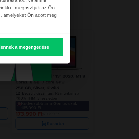
einkkel megosztjuk az Ön
l, amelyeket Ön adott meg
etről
- 5.800 Ft
ennek a megengedése
1 8
Apple MacBook Air 13″ 2020, M1 8
Cores, 8 GB, 7 core GPU
256 GB, Silver, Kiváló
Becsült kiszállítás:
1-3 munkanap
0% THM, 3 részletben
Kedvezőbb ár a Genius-szal:
165.990 Ft
173.990 Ft
179.790 Ft
Kosárba