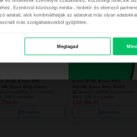
hez. Ezenkívül közösségi média-, hirdető- és elemező partner
Hasonló termékek
zó adatait, akik kombinálhatják az adatokat más olyan adatokka
sznált más szolgáltatásokból gyűjtöttek.
m a kupont
Az utolsó a készl
Megtagad
Mind
ont a megrendelésemhez
le MacBook Pro 13″ 2020, M1 8
Apple MacBook Pro 13″ 2020, M
es, 8 GB, 8 core GPU
Cores, 8 GB, 8 core GPU
 GB, Space Gray, Kiváló
512 GB, Space Gray, Kiváló
ecsült kiszállítás:
1-3 munkanap
Becsült kiszállítás:
1-3 munkanap
% THM, 3 részletben
0% THM, 3 részletben
.790 Ft
228.190 Ft
Kosárba
Kosárba