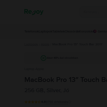
Telefonok
Laptopok
Tabletek
Okosórák
Konzolok
Geniu
Laptopok
Apple
/
MacBook Pro 13″ Touch Bar 2017
/
Akár 40%-kal olcsóbban
Laptop Apple
MacBook Pro 13″ Touch Bar 
256 GB, Silver, Jó
4.8
9750
értékelés