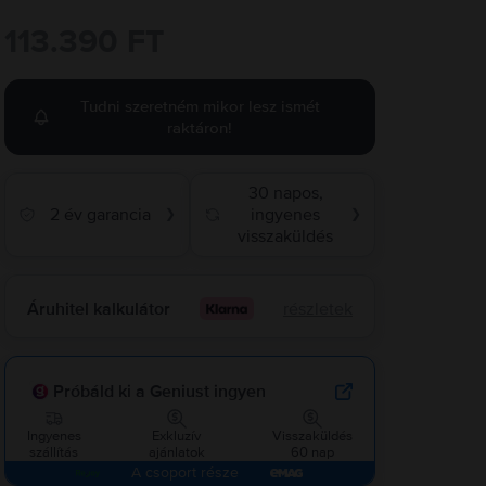
113.390 FT
Tudni szeretném mikor lesz ismét
raktáron!
30 napos,
2 év garancia
ingyenes
❯
❯
visszaküldés
Áruhitel kalkulátor
részletek
Próbáld ki a Geniust ingyen
Ingyenes
Exkluzív
Visszaküldés
szállítás
ajánlatok
60 nap
A csoport része