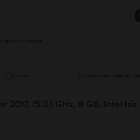
s Deals
GYIK
Kapcsolat
2 év garancia
Ingyenes visszaküldés 30 napi
2017, i5 3.1 GHz, 8 GB, Intel Iri