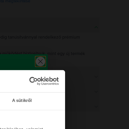
ista megtekintése
pedig tanúsítvánnyal rendelkező prémium
 működést biztosítsuk, mint egy új termék
működést.
A sütikről
tosításához, valamint