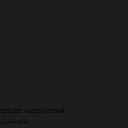
lépéses vizsgálatnak
közeinket