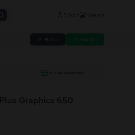
Fiókom
Kosaram
Eladás
Vásárlás
g
0% THM, 3 részletben
s Plus Graphics 650