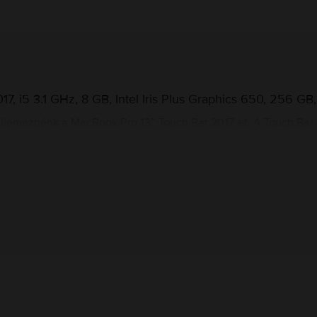
 i5 3.1 GHz, 8 GB, Intel Iris Plus Graphics 650, 256 GB, 
jellemeznénk a MacBook Pro 13” Touch Bar 2017-et. A Touch Bar
tív élményt nyújt. Ennek a laptopnak a fejlett specifikációi meg
ouch Bar 2017 tökéletes méretekkel rendelkezik, hogy kielégíts
súlya mindössze 1,37 kg.
ónyi színben, a 13,3 hüvelykes Retina kijelzőn, amely LED hátté
r inch. A 720p FaceTime HD kamera tökéletesen alkalmas onlin
gos Intel Core i5 processzor biztosítja, amely Turbo Boost-tal
Gyártói információk
ndelkezik, tárhely lehetőségek pedig 256 GB és 512 GB kivitelb
olimer akkumulátor támogatja, amely akár 10 órás vezeték nélkü