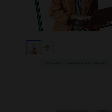
Valós képek a megvásárolni kívánt termékről.