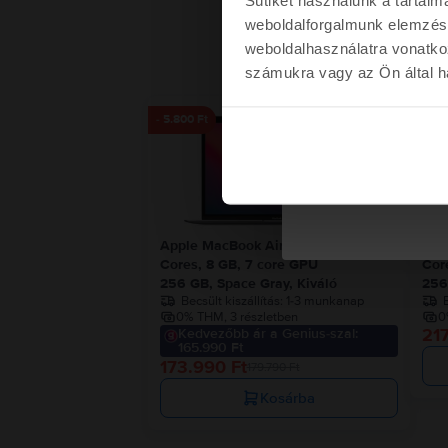
weboldalforgalmunk elemzésé
weboldalhasználatra vonatko
számukra vagy az Ön által ha
Kére
- 5.800 Ft
Nem kérem a kup
Apple MacBook Air 13″ 2020, M1 8
App
Cores, 8 GB, 7 core GPU
Cor
256 GB, Space Gray, Kiváló
256
Becsült kiszállítás:
1-3 munkanap
B
0% THM, 3 részletben
0
217
Kedvezőbb ár a Genius-szal:
165.990 Ft
173.990 Ft
179.790 Ft
Kosárba