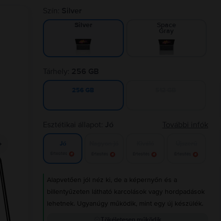
Szín:
Silver
Space
Silver
Gray
Tárhely:
256 GB
512 GB
256 GB
Esztétikai állapot:
Jó
További infók
Nagyon jó
Kiváló
Újszerű
Jó
Értesítés
Értesítés
Értesítés
Értesítés
Alapvetően jól néz ki, de a képernyőn és a
billentyűzeten látható karcolások vagy hordpadások
lehetnek. Ugyanúgy működik, mint egy új készülék.
Tökéletesen működik