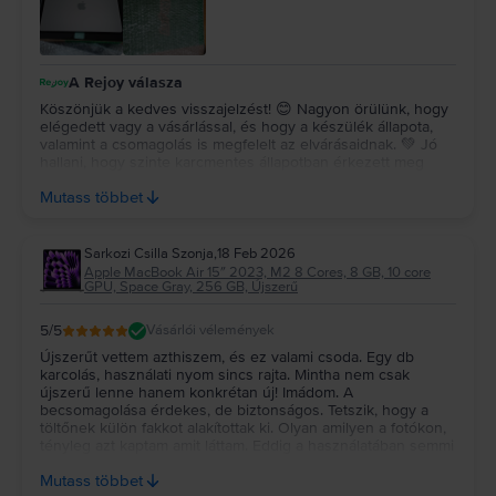
A Rejoy válasza
Köszönjük a kedves visszajelzést! 😊 Nagyon örülünk, hogy
elégedett vagy a vásárlással, és hogy a készülék állapota,
valamint a csomagolás is megfelelt az elvárásaidnak. 💚 Jó
hallani, hogy szinte karcmentes állapotban érkezett meg
hozzád. Köszönjük a bizalmat, sok örömet kívánunk a
Mutass többet
készülék használatához! ✨
Sarkozi Csilla Szonja
,
18 Feb 2026
Apple MacBook Air 15″ 2023, M2 8 Cores, 8 GB, 10 core
GPU, Space Gray, 256 GB, Újszerű
5
/5
Vásárlói vélemények
Újszerűt vettem azthiszem, és ez valami csoda. Egy db
karcolás, használati nyom sincs rajta. Mintha nem csak
újszerű lenne hanem konkrétan új! Imádom. A
becsomagolása érdekes, de biztonságos. Tetszik, hogy a
töltőnek külön fakkot alakítottak ki. Olyan amilyen a fotókon,
tényleg azt kaptam amit láttam. Eddig a használatában semmi
kivetni valót vagy rendellenességet nem találtam. Nagyon
Mutass többet
szépen köszönöm a Rejoynak, hogy ezt megkaphattam.