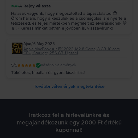
A Rejoy válasza
Hálásak vagyunk, hogy megosztottad a tapasztalatod 😊
Öröm hallani, hogy a készülék és a csomagolás is elnyerte a
tetszésed, és teljes mértékben megfelelt az elvárásaidnak 💚
📱✨ Keress minket bátran a jövőben is, visszavárunk!
Ájse
,
16 May 2025
Apple MacBook Air 15″ 2023, M2 8 Cores, 8 GB, 10 core
GPU, Starlight, 256 GB, Újszerű
5
/5
Vásárlói vélemények
Tökéletes, hibátlan és gyors kiszállítás!
További vélemények megtekintése
Iratkozz fel a hírlevelünkre és
megajándékozunk egy 2000 Ft értékű
kuponnal!