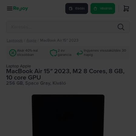
Eladás
Vásárlás
Laptopok
/
Apple
/
MacBook Air 15″ 2023
Akár 40%-kal
2 év
Ingyenes visszaküldés 30
olcsóbban
garancia
napig
Laptop Apple
MacBook Air 15″ 2023, M2 8 Cores, 8 GB,
10 core GPU
256 GB, Space Gray, Kiváló