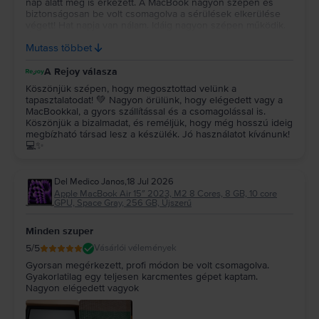
nap alatt meg is érkezett. A MacBook nagyon szépen és
biztonságosan be volt csomagolva a sérülések elkerülése
végett! Hat napja van nálam. Idáig nagyon szépen működik.
Újszerűt vettem és az állapota tényleg megfelel a leírtaknak!
Mutass többet
Remélem még nagyon sokáig jól fog működni! Köszönöm!!!
A Rejoy válasza
Köszönjük szépen, hogy megosztottad velünk a
tapasztalatodat! 💚 Nagyon örülünk, hogy elégedett vagy a
MacBookkal, a gyors szállítással és a csomagolással is.
Köszönjük a bizalmadat, és reméljük, hogy még hosszú ideig
megbízható társad lesz a készülék. Jó használatot kívánunk!
💻✨
Del Medico Janos
,
18 Jul 2026
Apple MacBook Air 15″ 2023, M2 8 Cores, 8 GB, 10 core
GPU, Space Gray, 256 GB, Újszerű
Minden szuper
5
/5
Vásárlói vélemények
Gyorsan megérkezett, profi módon be volt csomagolva.
Gyakorlatilag egy teljesen karcmentes gépet kaptam.
Nagyon elégedett vagyok