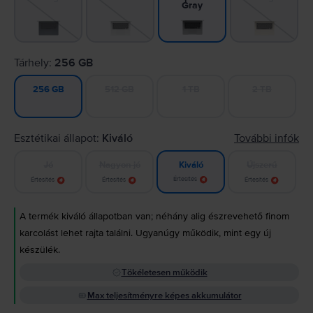
Gray
Tárhely:
256 GB
512 GB
1 TB
2 TB
256 GB
Esztétikai állapot:
Kiváló
További infók
Jó
Nagyon jó
Újszerű
Kiváló
Értesítés
Értesítés
Értesítés
Értesítés
A termék kiváló állapotban van; néhány alig észrevehető finom
karcolást lehet rajta találni. Ugyanúgy működik, mint egy új
készülék.
Tökéletesen működik
Max teljesítményre képes akkumulátor