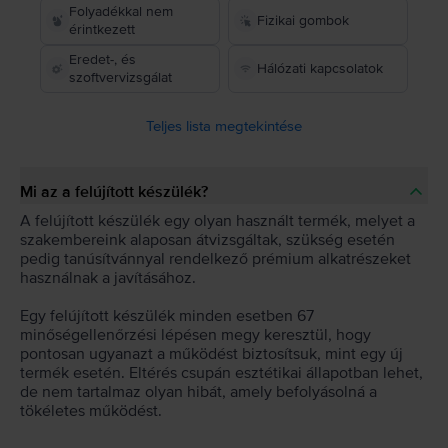
Folyadékkal nem
Fizikai gombok
érintkezett
Eredet-, és
Hálózati kapcsolatok
szoftvervizsgálat
Teljes lista megtekintése
Mi az a felújított készülék?
A felújított készülék egy olyan használt termék, melyet a
szakembereink alaposan átvizsgáltak, szükség esetén
pedig tanúsítvánnyal rendelkező prémium alkatrészeket
használnak a javításához.
Egy felújított készülék minden esetben 67
minőségellenőrzési lépésen megy keresztül, hogy
pontosan ugyanazt a működést biztosítsuk, mint egy új
termék esetén. Eltérés csupán esztétikai állapotban lehet,
de nem tartalmaz olyan hibát, amely befolyásolná a
tökéletes működést.