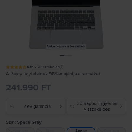
Valós képek a termékről
4.8
9750
értékelés
A Rejoy ügyfeleinek
98%-a
ajánlja a terméket
241.990 FT
30 napos, ingyenes
2 év garancia
❯
❯
visszaküldés
Szín:
Space Gray
Midnight
Silver
Starlight
Space