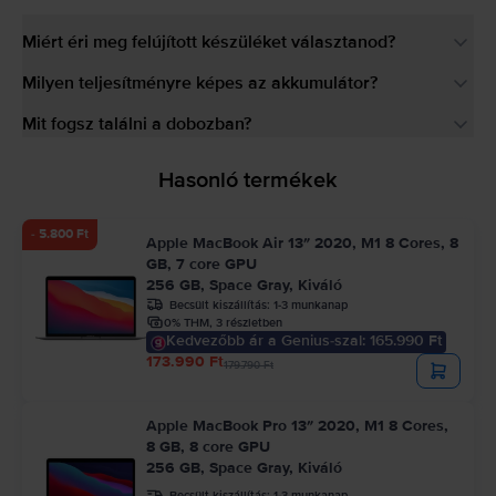
Miért éri meg felújított készüléket választanod?
Milyen teljesítményre képes az akkumulátor?
Mit fogsz találni a dobozban?
Hasonló termékek
- 5.800 Ft
Apple MacBook Air 13″ 2020, M1 8 Cores, 8
GB, 7 core GPU
256 GB, Space Gray, Kiváló
Becsült kiszállítás:
1-3 munkanap
0% THM, 3 részletben
Kedvezőbb ár a Genius-szal: 165.990 Ft
173.990 Ft
179.790 Ft
Apple MacBook Pro 13″ 2020, M1 8 Cores,
8 GB, 8 core GPU
256 GB, Space Gray, Kiváló
Becsült kiszállítás:
1-3 munkanap