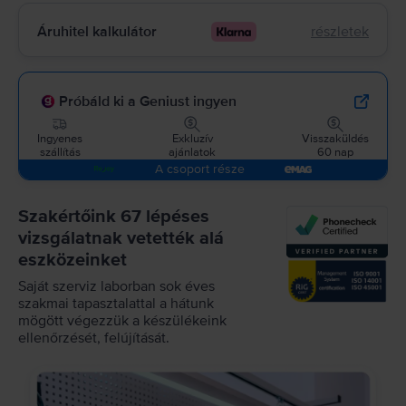
Áruhitel kalkulátor
részletek
Próbáld ki a Geniust ingyen
Ingyenes
Exkluzív
Visszaküldés
szállítás
ajánlatok
60 nap
A csoport része
Szakértőink 67 lépéses
vizsgálatnak vetették alá
eszközeinket
Saját szerviz laborban sok éves
szakmai tapasztalattal a hátunk
mögött végezzük a készülékeink
ellenőrzését, felújítását.