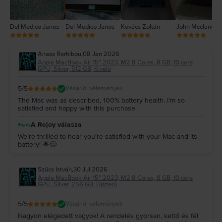
Del Medico Janos
Del Medico Janos
Kovács Zoltán
John Mcclane
Anass Rarhibou
,
08 Jan 2026
Apple MacBook Air 15″ 2023, M2 8 Cores, 8 GB, 10 core
GPU, Silver, 512 GB, Kiváló
5
/5
Vásárlói vélemények
The Mac was as described, 100% battery health. I’m so
satisfied and happy with this purchase.
A Rejoy válasza
We’re thrilled to hear you’re satisfied with your Mac and its
battery! 🌟😊
Szűcs István
,
30 Jul 2026
Apple MacBook Air 15″ 2023, M2 8 Cores, 8 GB, 10 core
GPU, Silver, 256 GB, Újszerű
5
/5
Vásárlói vélemények
Nagyon elégedett vagyok! A rendelés gyorsan, kettő és fél