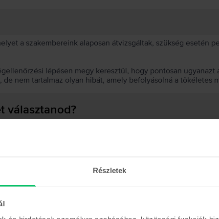
 melyet a szakembereink alaposan átvizsgáltak, szükség esetén 
égellenőrzési lépésen megy keresztül, hogy pontosan ugyanazt a
t, de nem tartalmaz olyan hibát, amely befolyásolná a tökéletes 
et választanod?
 akkumulátor?
Részletek
ál
Hasonló termékek
mak és hirdetések személyre szabásához, közösségi funkciók biz