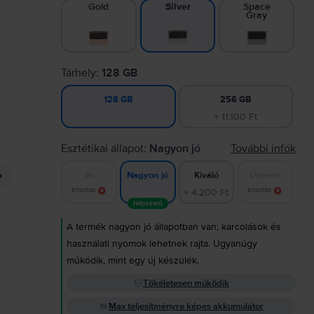
Gold
Space
Silver
Gray
Tárhely:
128 GB
256 GB
128 GB
+ 11.100 Ft
Esztétikai állapot:
Nagyon jó
További infók
Jó
Kiváló
Újszerű
Nagyon jó
Értesítés
+ 4.200 Ft
Értesítés
Népszerű
A termék nagyon jó állapotban van; karcolások és
használati nyomok lehetnek rajta. Ugyanúgy
működik, mint egy új készülék.
Tökéletesen működik
Max teljesítményre képes akkumulátor