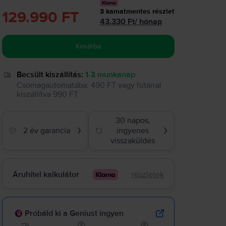
3
kamatmentes részlet
129.990 FT
43.330
Ft
/
hónap
Kosárba
Becsült kiszállítás:
1-3 munkanap
Csomagautomatába
:
490 FT
vagy
futárral
kiszállítva
990 FT
30 napos,
2 év garancia
ingyenes
❯
❯
visszaküldés
Áruhitel kalkulátor
részletek
Próbáld ki a Geniust ingyen