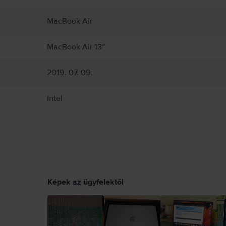
ir 13” 2019-et. Egy olyan laptopot fogsz élvezni, amely kinéze
g körül, és kezeld őket óvatosan. Lehetőleg kerüld, hogy a bőröd hosszabb ideig 
 kibocsátó alkatrészeket és antennákat tartalmaz, amik zavarhatják az orvosi esz
MacBook Air
.com/en-ca/guide/macbook-air/apd9b8f7aa11/mac
MacBook Air 13″
2019. 07. 09.
Intel
Képek az ügyfelektől