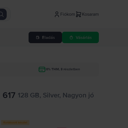
Fiókom
Kosaram
Eladás
Vásárlás
g
0% THM, 3 részletben
 617
128 GB, Silver, Nagyon jó
Korlátozott készlet