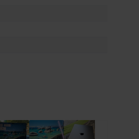
tében és teljesítményében is kifogástalan.
érintkezzen az eszközzel vagy a tápegységgel működés vagy
közöket. Ha orvosi eszközt használsz, kérj információt az