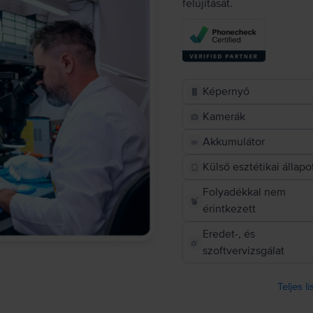
felújítását.
Képernyő
Kamerák
Akkumulátor
Külső esztétikai állapo
Folyadékkal nem
érintkezett
Eredet-, és
szoftvervizsgálat
Teljes l