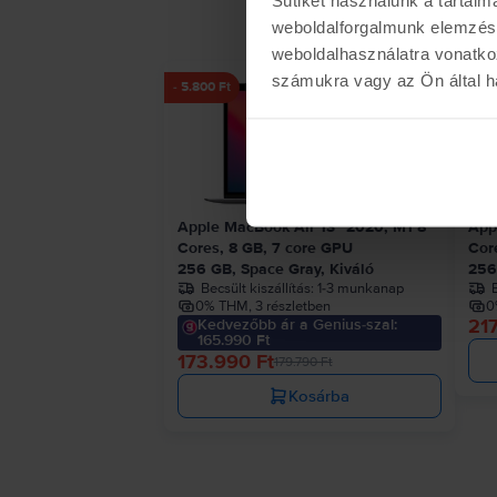
weboldalforgalmunk elemzésé
weboldalhasználatra vonatko
számukra vagy az Ön által ha
- 5.800 Ft
Apple MacBook Air 13″ 2020, M1 8
App
Cores, 8 GB, 7 core GPU
Cor
256 GB, Space Gray, Kiváló
256
Becsült kiszállítás:
1-3 munkanap
B
0% THM, 3 részletben
0
217
Kedvezőbb ár a Genius-szal:
165.990 Ft
173.990 Ft
179.790 Ft
Kosárba