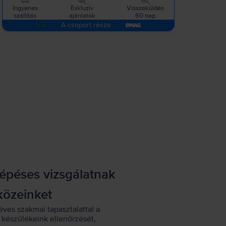
Ingyenes
Exkluzív
Visszaküldés
szállítás
ajánlatok
60 nap
A csoport része
lépéses vizsgálatnak
közeinket
éves szakmai tapasztalattal a
készülékeink ellenőrzését,