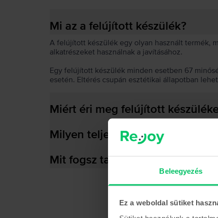
Mi az a felújított készülék?
A felújított készülék egy olyan használt termék,
alkatrészeket használnak a javításához.
Egy felújított készülék minden esetben 67 minős
esetén. Eltérés csupán esztétikai állapotban lehe
Miért éri meg felújított készülék
Milyen teljesítményre képes az
Mit fogsz találni a dobozban?
Beleegyezés
Ez a weboldal sütiket haszn
Sütiket használunk a tartal