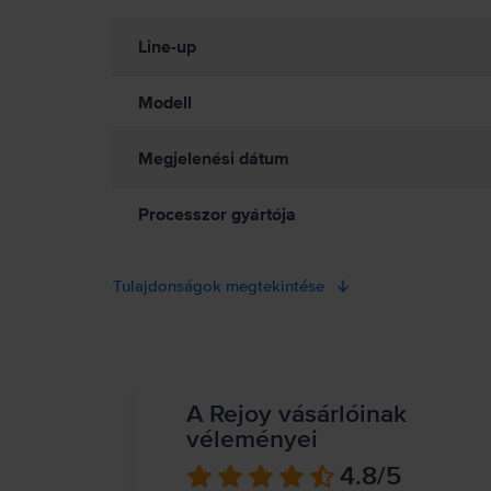
pénztárcabarát módon, és szerezd be a MacBook A
mindig biztosíts megfelelő szellőzést a MacBook és a tápegysé
töltés közben. A MacBook mágneseket és elektromágneses mezőket
Line-up
eszköz gyártójától. Részletes információ:
https://support.apple
Modell
Megjelenési dátum
Processzor gyártója
Tulajdonságok megtekintése
A Rejoy vásárlóinak
véleményei
4.8
/5