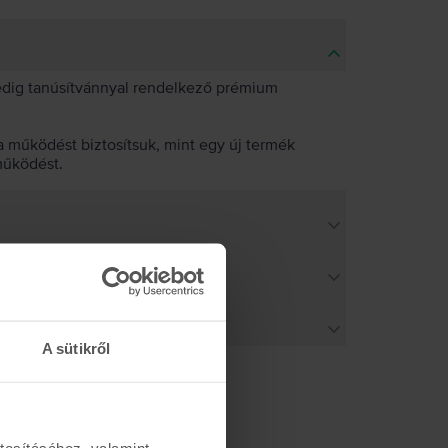
pedig tanúsítvánnyal rendelkező prémium
 működést biztosítsuk, mint egy új termék
működést.
A sütikről
tosításához, valamint