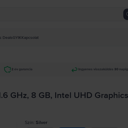
s Deals
GYIK
Kapcsolat
2 év garancia
Ingyenes visszaküldés 30 napi
1.6 GHz, 8 GB, Intel UHD Graphics
Szín:
Silver