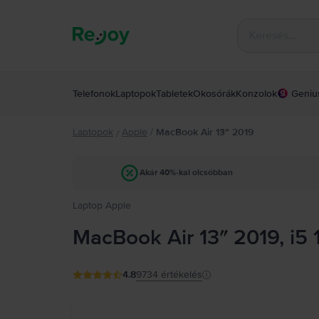
Telefonok
Laptopok
Tabletek
Okosórák
Konzolok
Geniu
Laptopok
Apple
/
MacBook Air 13″ 2019
/
Akár 40%-kal olcsóbban
Laptop Apple
MacBook Air 13″ 2019, i5 
4.8
9734
értékelés