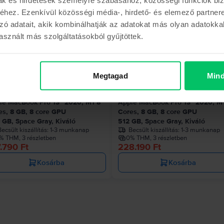
hez. Ezenkívül közösségi média-, hirdető- és elemező partner
zó adatait, akik kombinálhatják az adatokat más olyan adatokka
sznált más szolgáltatásokból gyűjtöttek.
Az utolsó a készl
Megtagad
Mind
le MacBook Pro 13″ 2020, M1 8
Apple MacBook Pro 13″ 2020, M
es, 8 GB, 8 core GPU
Cores, 8 GB, 8 core GPU
 GB, Space Gray, Kiváló
512 GB, Space Gray, Kiváló
ecsült kiszállítás:
1-3 munkanap
Becsült kiszállítás:
1-3 munkanap
% THM, 3 részletben
0% THM, 3 részletben
.790 Ft
228.190 Ft
Kosárba
Kosárba