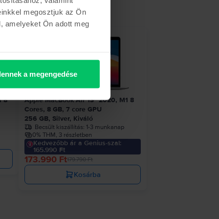
einkkel megosztjuk az Ön
l, amelyeket Ön adott meg
etről
- 5.800 Ft
ennek a megengedése
1 8
Apple MacBook Air 13″ 2020, M1 8
Cores, 8 GB, 7 core GPU
256 GB, Silver, Kiváló
Becsült kiszállítás:
1-3 munkanap
0% THM, 3 részletben
Kedvezőbb ár a Genius-szal:
165.990 Ft
173.990 Ft
179.790 Ft
Kosárba